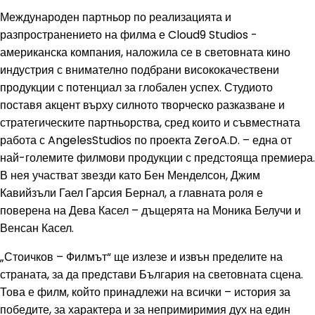
Международен партньор по реализацията и
разпространението на филма е Cloud9 Studios -
американска компания, наложила се в световната кино
индустрия с внимателно подбрани висококачествени
продукции с потенциал за глобален успех. Студиото
поставя акцент върху силното творческо разказване и
стратегическите партньорства, сред които и съвместната
работа с AngelesStudios по проекта ZeroA.D. – една от
най-големите филмови продукции с предстояща премиера.
В нея участват звезди като Бен Менделсон, Джим
Кавийзъли Гаел Гарсия Бернал, а главната роля е
поверена на Дева Касел – дъщерята на Моника Белучи и
Венсан Касел.
„Стоичков – Филмът“ ще излезе и извън пределите на
страната, за да представи България на световната сцена.
Това е филм, който принадлежи на всички – история за
победите, за характера и за непримиримия дух на един