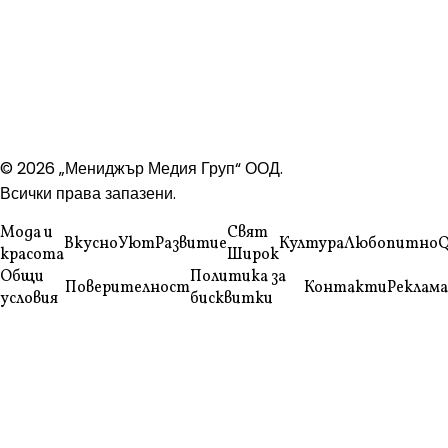
© 2026 „Мениджър Медия Груп“ ООД.
Всички права запазени.
Мода и
Свят
Вкусно
Уют
Развитие
Култура
Любопитно
Q
красота
Широк
Общи
Политика за
Поверителност
Контакти
Реклама
условия
бисквитки