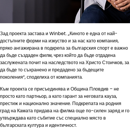
Зад проекта застава и Winbet. „Киното е една от най-
достъпните форми на изкуство и за нас като компания,
пряко ангажирана в подкрепа за българския спорт е важно
да бъде създаден филм, чрез който да бъде отдадена
заслужената почит на наследството на Христо Стоичков, за
да бъде то съхранено и предадено за бъдещите
поколения“, споделиха от компанията.
Към проекта се присъединява и Община Пловдив – не
просто като партньор, а като гарант за неговата кауза,
престиж и национално значение. Подкрепата на родния
град на Камата придава на филма още по-силен заряд и го
утвърждава като събитие със специално място в
българската култура и идентичност.