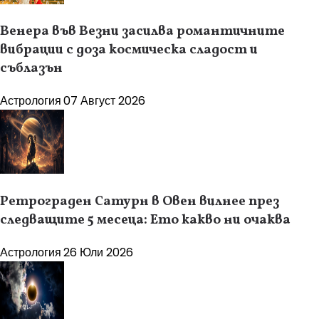
Венера във Везни засилва романтичните
вибрации с доза космическа сладост и
съблазън
Астрология
07 Август 2026
Ретрограден Сатурн в Овен вилнее през
следващите 5 месеца: Ето какво ни очаква
Астрология
26 Юли 2026