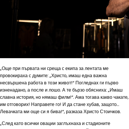
„Още при първата ни среща с екипа за лентата ме
провокираха с думите: „Христо, имаш една важна
несвършена работа в този живот!“ Погледнах ги първо
изненадано, а после и лошо. А те бързо обясниха: „Имаш
славна история, но нямаш филм!“. Ама тогава какво чакате,
им отговорих! Направете го! И да стане хубав, защото…
Левачката ми още си я бива!“, разказа Христо Стоичков.
„След като всички овации заглъхнаха и стадионите