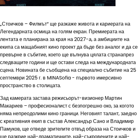
„Стоичков – Филмът“ ще разкаже живота и кариерата на
Легендарната осмица на голям екран. Премиерата на
лентата е планирана за края на 2027-а, а амбициите на
екипа са мащабният кино проект да бъде без аналог и да се
превърне в събитие, което ще вълнува цялата странапрез
следващите години и ще остави следа на международната
сцена. Новината бе съобщена на специално събитие на 25
септември 2025 г. в MINASofia - първото имерсивно
пространство в столицата.
Зад камерата застава режисьорът-визионер Мартин
Макариев – професионалист с безпогрешно око, за когото
няма непреодолими кино граници. Неговият талант, заедно
с креативния екип в състав Александър Сано и Владимир
Памуков, ще отведе зрителите отвъд образа на Стоичков и
ще разкрие най-драматичните, най-съкровените и най-