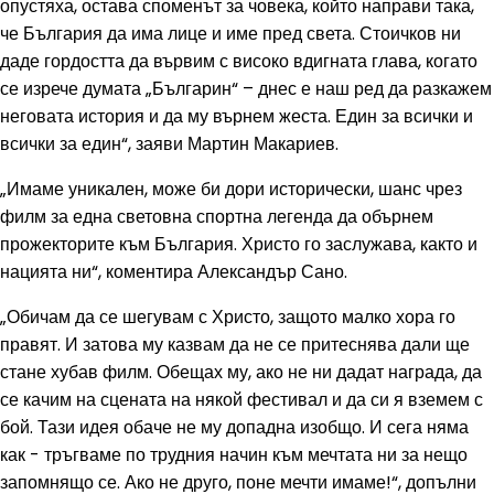
опустяха, остава споменът за човека, който направи така,
че България да има лице и име пред света. Стоичков ни
даде гордостта да вървим с високо вдигната глава, когато
се изрече думата „Българин“ – днес е наш ред да разкажем
неговата история и да му върнем жеста. Един за всички и
всички за един“, заяви Мартин Макариев.
„Имаме уникален, може би дори исторически, шанс чрез
филм за една световна спортна легенда да обърнем
прожекторите към България. Христо го заслужава, както и
нацията ни“, коментира Александър Сано.
„Обичам да се шегувам с Христо, защото малко хора го
правят. И затова му казвам да не се притеснява дали ще
стане хубав филм. Обещах му, ако не ни дадат награда, да
се качим на сцената на някой фестивал и да си я вземем с
бой. Тази идея обаче не му допадна изобщо. И сега няма
как - тръгваме по трудния начин към мечтата ни за нещо
запомнящо се. Ако не друго, поне мечти имаме!“, допълни