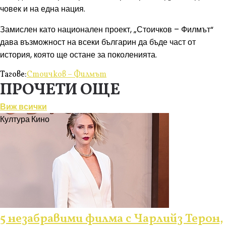
човек и на една нация.
Замислен като национален проект, „Стоичков – Филмът“
дава възможност на всеки българин да бъде част от
история, която ще остане за поколенията.
Тагове:
Стоичков – Филмът
ПРОЧЕТИ ОЩЕ
Виж всички
Култура
Кино
5 незабравими филма с Чарлийз Терон,