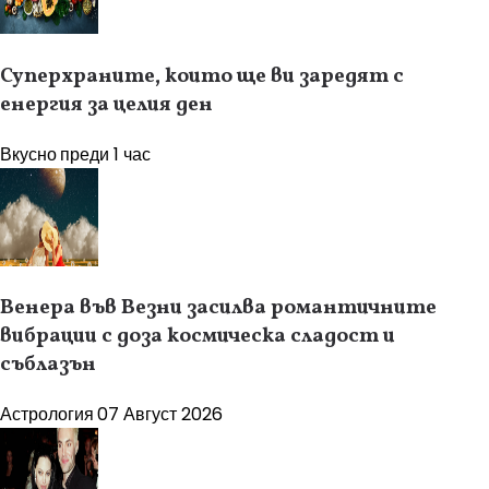
Суперхраните, които ще ви заредят с
енергия за целия ден
Вкусно
преди 1 час
Венера във Везни засилва романтичните
вибрации с доза космическа сладост и
съблазън
Астрология
07 Август 2026