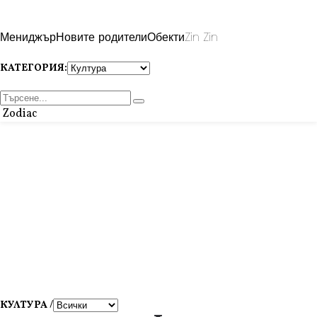
Мениджър
Новите родители
Обекти
Zin Zin
КАТЕГОРИЯ:
Zodiac
КУЛТУРА /