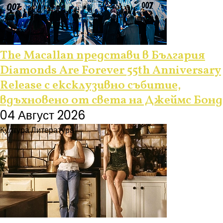
The Macallan представи в България
Diamonds Are Forever 55th Anniversary
Release с ексклузивно събитие,
вдъхновено от света на Джеймс Бонд
04 Август 2026
Култура
Литература