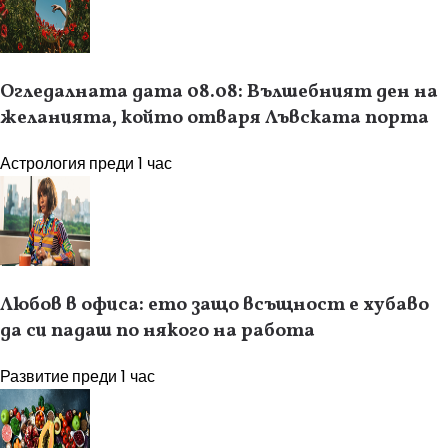
Огледалната дата 08.08: Вълшебният ден на
желанията, който отваря Лъвската порта
Астрология
преди 1 час
Любов в офиса: ето защо всъщност е хубаво
да си падаш по някого на работа
Развитие
преди 1 час