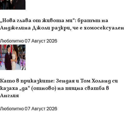
„Нова глава от живота ми“: братът на
Анджелина Джоли разкри, че е хомосексуален
Любопитно
07 Август 2026
Като в приказките: Зендая и Том Холанд си
казаха „да“ (отново) на пищна сватба в
Англия
Любопитно
07 Август 2026