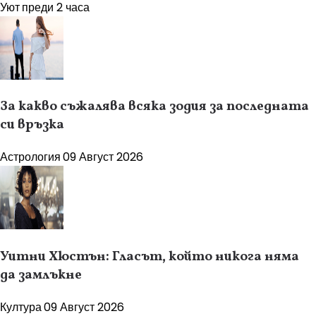
Уют
преди 2 часа
За какво съжалява всяка зодия за последната
си връзка
Астрология
09 Август 2026
Уитни Хюстън: Гласът, който никога няма
да замлъкне
Култура
09 Август 2026