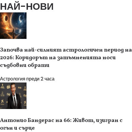
НАЙ-НОВИ
Започва най-силният астрологичен период на
2026: Коридорът на затъмненията носи
съдбовни обрати
Астрология
преди 2 часа
Антонио Бандерас на 66: Живот, изигран с
огън и сърце