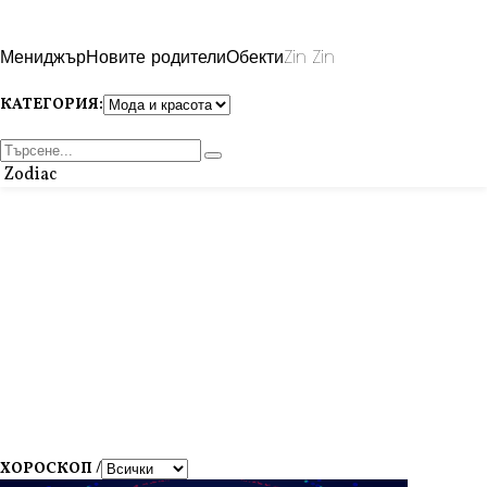
Мениджър
Новите родители
Обекти
Zin Zin
КАТЕГОРИЯ:
Zodiac
ХОРОСКОП /