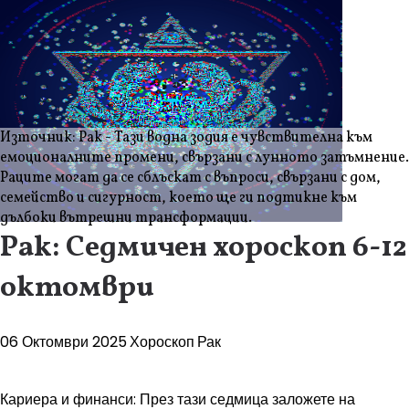
Източник: Рак - Тази водна зодия е чувствителна към
емоционалните промени, свързани с лунното затъмнение.
Раците могат да се сблъскат с въпроси, свързани с дом,
семейство и сигурност, което ще ги подтикне към
дълбоки вътрешни трансформации.
Рак: Седмичен хороскоп 6-12
октомври
06 Октомври 2025
Хороскоп
Рак
Кариера и финанси: През тази седмица заложете на