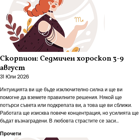
Скорпион: Седмичен хороскоп 3-9
август
31 Юли 2026
Интуицията ви ще бъде изключително силна и ще ви
помогне да вземете правилните решения. Някой ще
потърси съвета или подкрепата ви, а това ще ви сближи.
Работата ще изисква повече концентрация, но усилията ще
бъдат възнаградени. В любовта страстите се заси...
Прочети