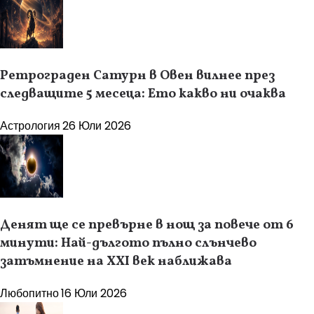
Ретрограден Сатурн в Овен вилнее през
следващите 5 месеца: Ето какво ни очаква
Астрология
26 Юли 2026
Денят ще се превърне в нощ за повече от 6
минути: Най-дългото пълно слънчево
затъмнение на XXI век наближава
Любопитно
16 Юли 2026