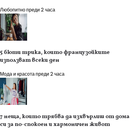
Любопитно
преди 2 часа
5 бюти трика, които французойките
използват всеки ден
Мода и красота
преди 2 часа
7 неща, които трябва да изхвърлиш от дома
си за по-спокоен и хармоничен живот