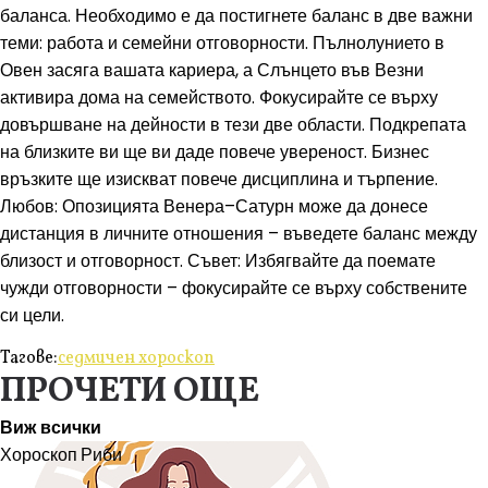
баланса. Необходимо е да постигнете баланс в две важни
теми: работа и семейни отговорности. Пълнолунието в
Овен засяга вашата кариера, а Слънцето във Везни
активира дома на семейството. Фокусирайте се върху
довършване на дейности в тези две области. Подкрепата
на близките ви ще ви даде повече увереност. Бизнес
връзките ще изискват повече дисциплина и търпение.
Любов: Опозицията Венера–Сатурн може да донесе
дистанция в личните отношения – въведете баланс между
близост и отговорност. Съвет: Избягвайте да поемате
чужди отговорности – фокусирайте се върху собствените
си цели.
Тагове:
седмичен хороскоп
ПРОЧЕТИ ОЩЕ
Виж всички
Хороскоп
Риби