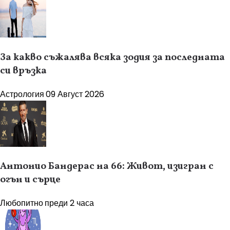
За какво съжалява всяка зодия за последната
си връзка
Астрология
09 Август 2026
Антонио Бандерас на 66: Живот, изигран с
огън и сърце
Любопитно
преди 2 часа