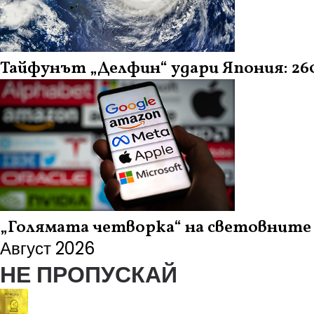
Тайфунът „Делфин“ удари Япония: 260
„Голямата четворка“ на световните 
Август 2026
НЕ ПРОПУСКАЙ