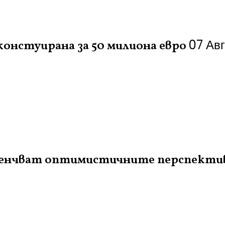
07 Ав
констуирана за 50 милиона евро
засенчват оптимистичните перспекти