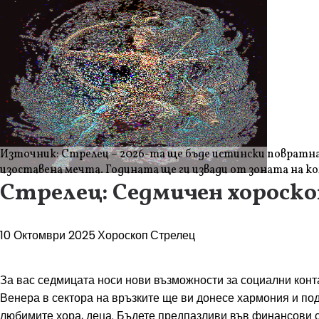
Източник: Стрелец – 2026-та ще бъде истински повратна 
изоставена мечта. Годината ще ги извади от зоната на ко
Стрелец: Седмичен хороско
10 Октомври 2025
Хороскоп
Стрелец
За вас седмицата носи нови възможности за социални конта
Венера в сектора на връзките ще ви донесе хармония и по
любимите хора, деца. Бъдете предпазливи във финансови сд