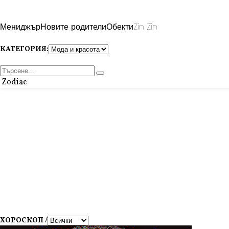
Мениджър
Новите родители
Обекти
Zin Zin
КАТЕГОРИЯ:
Zodiac
ХОРОСКОП /