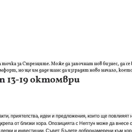
точка за Стрелците. Може да започнат нов бизнес, да се 
мфорт, но ще им даде шанс да изградят ново начало, коет
п 13-19 октомври
кти, приятелства, идеи и предложения, които ще повлияят н
дкрепа от близки хора. Опозицията с Нептун може да внесе
елки и инвестиции. Съвет: Бъдете добронамерени към хората