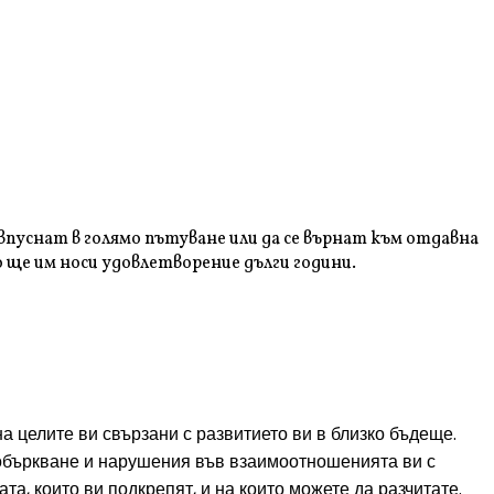
впуснат в голямо пътуване или да се върнат към отдавна
о ще им носи удовлетворение дълги години.
а целите ви свързани с развитието ви в близко бъдеще.
 объркване и нарушения във взаимоотношенията ви с
, които ви подкрепят, и на които можете да разчитате.