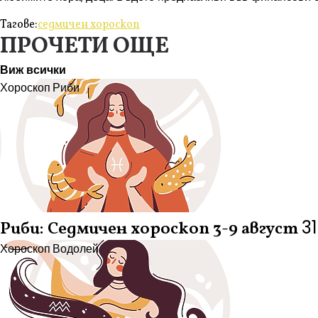
Тагове:
седмичен хороскоп
ПРОЧЕТИ ОЩЕ
Виж всички
Хороскоп
Риби
3
Риби: Седмичен хороскоп 3-9 август
Хороскоп
Водолей