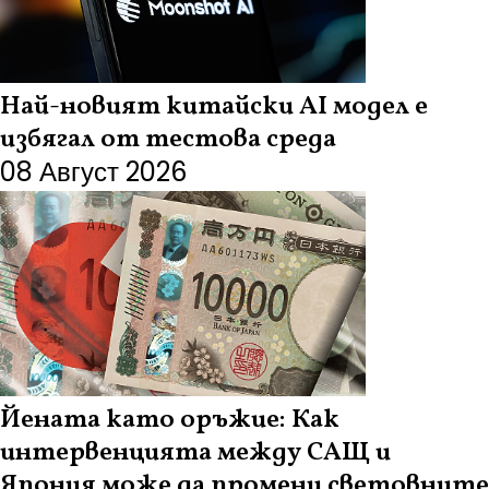
Най-новият китайски AI модел е
избягал от тестова среда
08 Август 2026
Йената като оръжие: Как
интервенцията между САЩ и
Япония може да промени световните