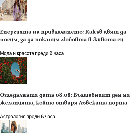
Енергията на привличането: Какъв цвят да
носим, за да поканим любовта в живота си
Мода и красота
преди 8 часа
Огледалната дата 08.08: Вълшебният ден на
желанията, който отваря Лъвската порта
Астрология
преди 8 часа