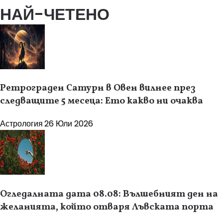
НАЙ-ЧЕТЕНО
Ретрограден Сатурн в Овен вилнее през
следващите 5 месеца: Ето какво ни очаква
Астрология
26 Юли 2026
Огледалната дата 08.08: Вълшебният ден на
желанията, който отваря Лъвската порта