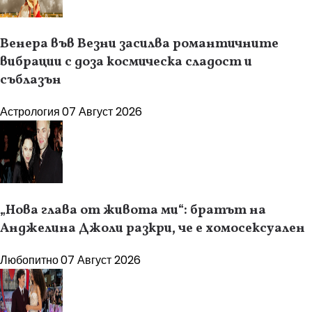
Венера във Везни засилва романтичните
вибрации с доза космическа сладост и
съблазън
Астрология
07 Август 2026
„Нова глава от живота ми“: братът на
Анджелина Джоли разкри, че е хомосексуален
Любопитно
07 Август 2026