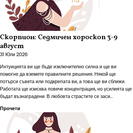
Скорпион: Седмичен хороскоп 3-9
август
31 Юли 2026
Интуицията ви ще бъде изключително силна и ще ви
помогне да вземете правилните решения. Някой ще
потърси съвета или подкрепата ви, а това ще ви сближи.
Работата ще изисква повече концентрация, но усилията ще
бъдат възнаградени. В любовта страстите се заси...
Прочети