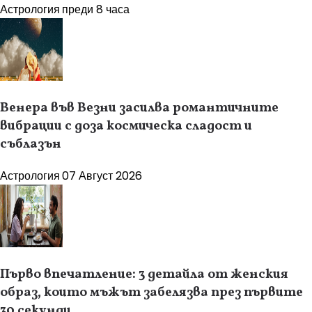
Астрология
преди 8 часа
Венера във Везни засилва романтичните
вибрации с доза космическа сладост и
съблазън
Астрология
07 Август 2026
Първо впечатление: 3 детайла от женския
образ, които мъжът забелязва през първите
30 секунди