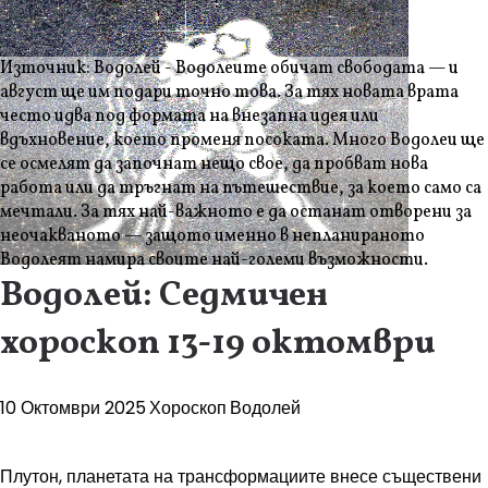
Източник: Водолей - Водолеите обичат свободата — и
август ще им подари точно това. За тях новата врата
често идва под формата на внезапна идея или
вдъхновение, което променя посоката. Много Водолеи ще
се осмелят да започнат нещо свое, да пробват нова
работа или да тръгнат на пътешествие, за което само са
мечтали. За тях най-важното е да останат отворени за
неочакваното — защото именно в непланираното
Водолеят намира своите най-големи възможности.
Водолей: Седмичен
хороскоп 13-19 октомври
10 Октомври 2025
Хороскоп
Водолей
Плутон, планетата на трансформациите внесе съществени