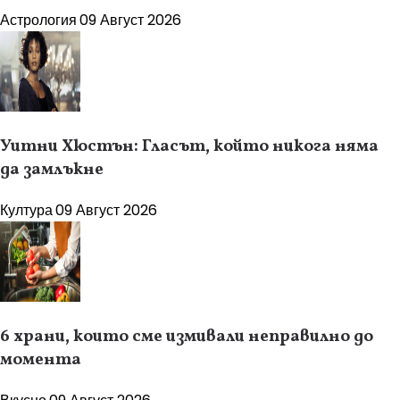
Астрология
09 Август 2026
Уитни Хюстън: Гласът, който никога няма
да замлъкне
Култура
09 Август 2026
6 храни, които сме измивали неправилно до
момента