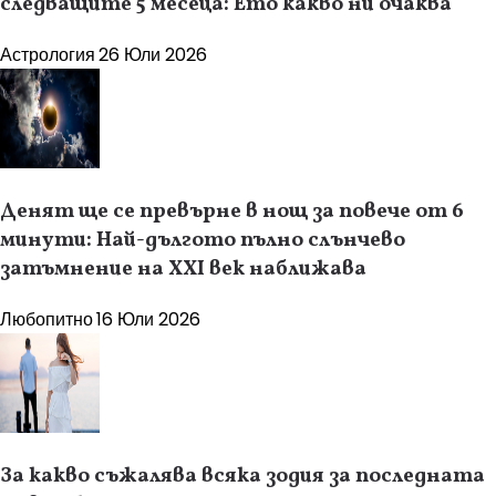
следващите 5 месеца: Ето какво ни очаква
Астрология
26 Юли 2026
Денят ще се превърне в нощ за повече от 6
минути: Най-дългото пълно слънчево
затъмнение на XXI век наближава
Любопитно
16 Юли 2026
За какво съжалява всяка зодия за последната