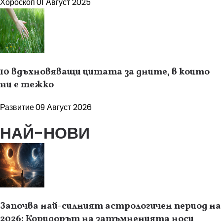
Хороскоп
01 Август 2025
10 вдъхновяващи цитата за дните, в които
ни е тежко
Развитие
09 Август 2026
НАЙ-НОВИ
Започва най-силният астрологичен период на
2026: Коридорът на затъмненията носи