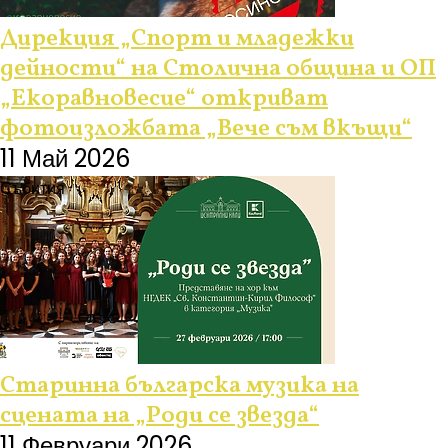
Дирекция „Спорт и младежки
дейности“ на Столична община и ОП
„Екоравновесие“ откриват
фотоизложбата „Вече съм вкъщи“
11 Май 2026
Събития
Старинна българска музика на
сцената на „Роди се звезда“
11 Февруари 2026