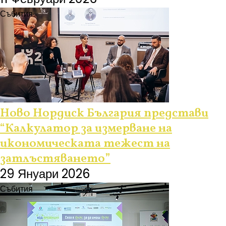
Събития
Ново Нордиск България представи
“Калкулатор за измерване на
икономическата тежест на
затлъстяването”
29 Януари 2026
Събития