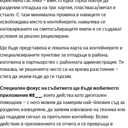
ефективна система – вместо една торба боклук да
разделим отпадъка на три: хартия, пластмаса/метал и
стъкло. С тази минимална промяна в навиците се
освобождава място в контейнерите, намалява се
натоварването на сметосъбиращите екипи и се създават
условия за реално рециклиране.
Ще бъде представена и локална карта на контейнерите и
специализираните пунктове за отпадъци в района,
изготвена в партньорство с районната администрация. Тя
показва, че решенията често са на крачка разстояние –
стига да знаем къде да ги търсим.
Специален фокус на събитието ще бъде мобилното
приложение RE__
, което действа като дигитален
помощник – с него можем да намерим най-близкия съд за
разделно изхвърляне, да заявим извозване на техника или
да подадем сигнал за препълнен контейнер. Всяко
действие в приложението се отчита и се превръща в