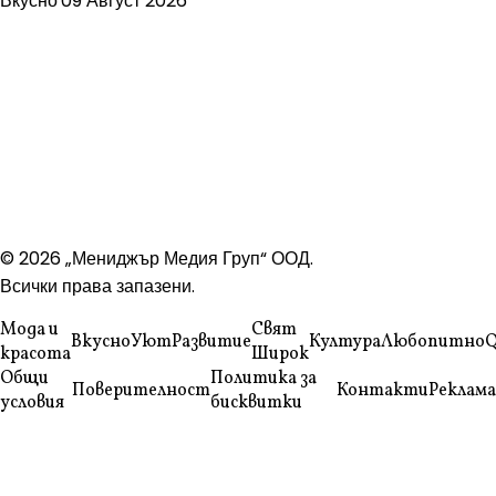
Вкусно
09 Август 2026
© 2026 „Мениджър Медия Груп“ ООД.
Всички права запазени.
Мода и
Свят
Вкусно
Уют
Развитие
Култура
Любопитно
Q
красота
Широк
Общи
Политика за
Поверителност
Контакти
Реклама
условия
бисквитки