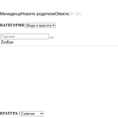
Мениджър
Новите родители
Обекти
Zin Zin
КАТЕГОРИЯ:
Zodiac
КУЛТУРА /