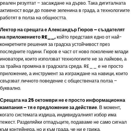
реален резултат – засаждане на дърво. Така дигиталната
активност води до повече зеленина в града, а технологиите
работят в полза на общността.
Лектор на срещата е Александър Гюров – създателят
на приложението RE__,
който представя едно от най-
конкретните решения за градска устойчивост през
последните години. Гюров е част от ново поколение млади
иноватори, които използват технологиите не за лайкове, а
за трайна промяна в градската среда. RE__ е не просто
приложение, а инструмент за изграждане на навици, които
свързват личното поведение с обществената полза –
буквално.
Срещата на 25 октомври не е просто информационна
кампания – тя е предложение за действие
. В момент,
когато системата издиша, индивидуалният избор има
тежест. Разделяйки отпадъците, подаваме не само сигнал
към контейнера, но и към града, че ни е грижа.