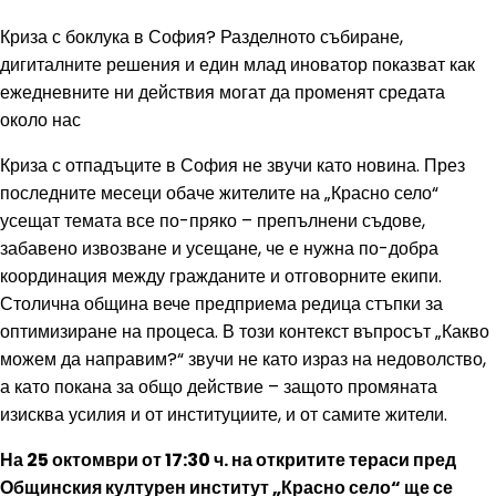
Криза с боклука в София? Разделното събиране,
дигиталните решения и един млад иноватор показват как
ежедневните ни действия могат да променят средата
около нас
Криза с отпадъците в София не звучи като новина. През
последните месеци обаче жителите на „Красно село“
усещат темата все по-пряко – препълнени съдове,
забавено извозване и усещане, че е нужна по-добра
координация между гражданите и отговорните екипи.
Столична община вече предприема редица стъпки за
оптимизиране на процеса. В този контекст въпросът „Какво
можем да направим?“ звучи не като израз на недоволство,
а като покана за общо действие – защото промяната
изисква усилия и от институциите, и от самите жители.
На 25 октомври от 17:30 ч. на откритите тераси пред
Общинския културен институт „Красно село“ ще се