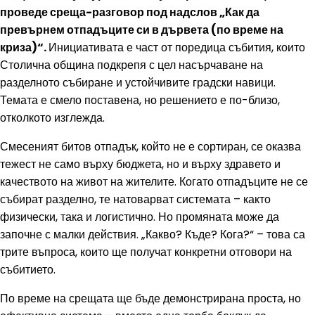
проведе среща-разговор под надслов „Как да
превърнем отпадъците си в дървета (по време на
криза)“.
Инициативата е част от поредица събития, които
Столична община подкрепя с цел насърчаване на
разделното събиране и устойчивите градски навици.
Темата е смело поставена, но решението е по-близо,
отколкото изглежда.
Смесеният битов отпадък, който не е сортиран, се оказва
тежест не само върху бюджета, но и върху здравето и
качеството на живот на жителите. Когато отпадъците не се
събират разделно, те натоварват системата – както
физически, така и логистично. Но промяната може да
започне с малки действия. „Какво? Къде? Кога?“ – това са
трите въпроса, които ще получат конкретни отговори на
събитието.
По време на срещата ще бъде демонстрирана проста, но