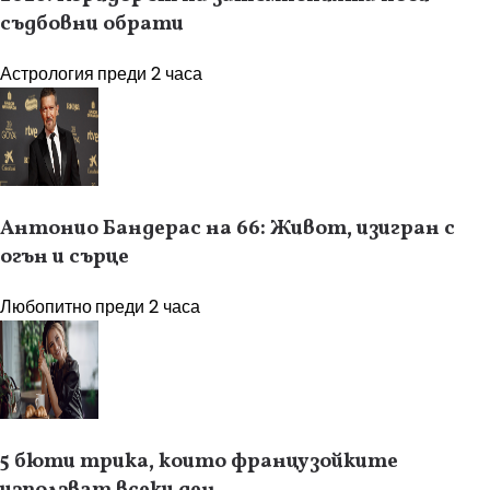
съдбовни обрати
Астрология
преди 2 часа
Антонио Бандерас на 66: Живот, изигран с
огън и сърце
Любопитно
преди 2 часа
5 бюти трика, които французойките
използват всеки ден