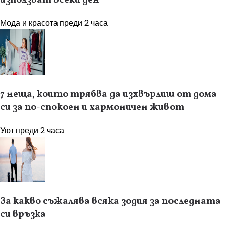
Мода и красота
преди 2 часа
7 неща, които трябва да изхвърлиш от дома
си за по-спокоен и хармоничен живот
Уют
преди 2 часа
За какво съжалява всяка зодия за последната
си връзка