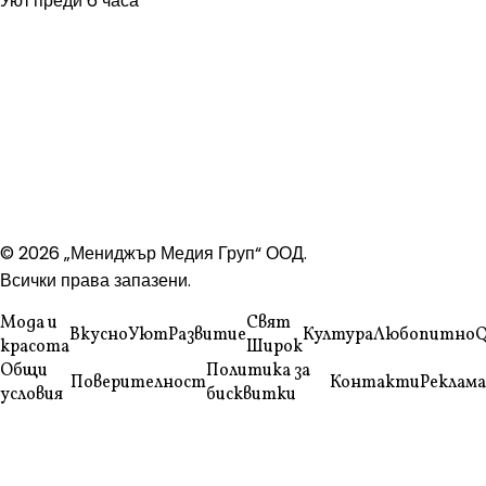
Уют
преди 6 часа
© 2026 „Мениджър Медия Груп“ ООД.
Всички права запазени.
Мода и
Свят
Вкусно
Уют
Развитие
Култура
Любопитно
Q
красота
Широк
Общи
Политика за
Поверителност
Контакти
Реклама
условия
бисквитки