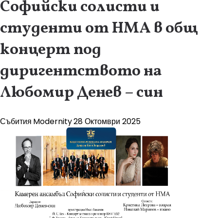
Софийски солисти и
студенти от НМА в общ
концерт под
диригентството на
Любомир Денев – син
Събития
Modernity
28 Октомври 2025