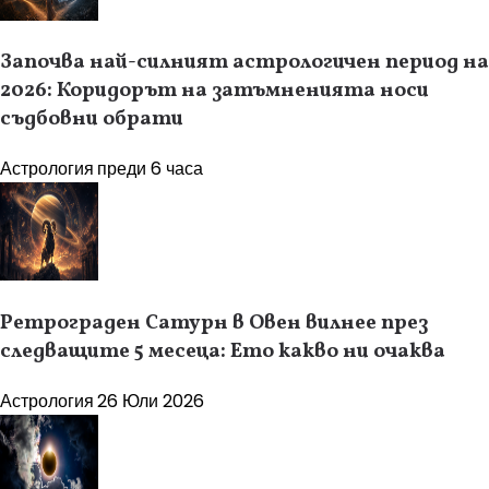
Започва най-силният астрологичен период на
2026: Коридорът на затъмненията носи
съдбовни обрати
Астрология
преди 6 часа
Ретрограден Сатурн в Овен вилнее през
следващите 5 месеца: Ето какво ни очаква
Астрология
26 Юли 2026