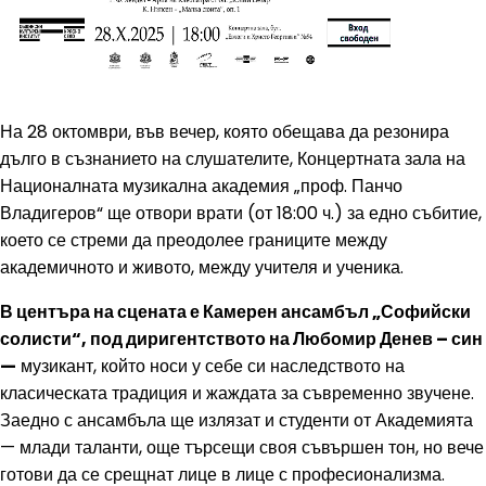
На 28 октомври, във вечер, която обещава да резонира
дълго в съзнанието на слушателите, Концертната зала на
Националната музикална академия „проф. Панчо
Владигеров“ ще отвори врати (от 18:00 ч.) за едно събитие,
което се стреми да преодолее границите между
академичното и живото, между учителя и ученика.
В центъра на сцената е Камерен ансамбъл „Софийски
солисти“, под диригентството на Любомир Денев – син
—
музикант, който носи у себе си наследството на
класическата традиция и жаждата за съвременно звучене.
Заедно с ансамбъла ще излязат и студенти от Академията
— млади таланти, още търсещи своя съвършен тон, но вече
готови да се срещнат лице в лице с професионализма.