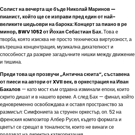
Солист на вечерта ще бъде Николай Маринов —
пианист, който ще се изправи пред един от най-
великите шедьоври на барока: Концерт за пиано в ре
минор, BWV 1052 от Йохан Себастиан Бах.
Това е
творба, която изисква не просто техническа виртуозност, а
вътрешна концентрация, музикална дихателност и
способност да разкрие загадъчните нишки между движение
и тишина.
Преди това ще прозвучи „Антична сюита“, съставена
от пиеси на автори от XVII век, в оркестрация на Иван
Бакалов
— като мост към отдавна изминали епохи, които
скрито дишат и в нашето време. А след Бах — финал, който
едновременно освобождава и оставя пространство за
размисъл: Симфониета за струнен оркестър, оп. 52 на
френския композитор Албер Русел, където формата и
цветът се срещат в тоналности, които не винаги се
поддават на директна категоризация.