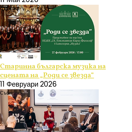
Събития
Старинна българска музика на
сцената на „Роди се звезда“
11 Февруари 2026
Събития