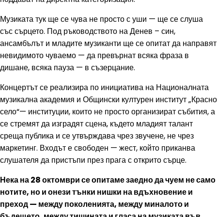
Музиката тук ще се чува не просто с уши — ще се слуша
със сърцето. Под ръководството на Денев – син,
ансамбълът и младите музиканти ще се опитат да направят
невидимото чуваемо — да превърнат всяка фраза в
дишане, всяка пауза — в съзерцание.
Концертът се реализира по инициатива на Националната
музикална академия и Общински културен институт „Красно
село“— институции, които не просто организират събития, а
се стремят да изградят сцена, където младият талант
среща публика и се утвърждава чрез звучене, не чрез
маркетинг. Входът е свободен — жест, който приканва
слушателя да пристъпи през прага с открито сърце.
Нека на 28 октомври се опитаме заедно да чуем не само
нотите, но и онези тънки нишки на вдъхновение и
преход — между поколенията, между миналото и
бъдещето, между тишината и гласа на музиката във