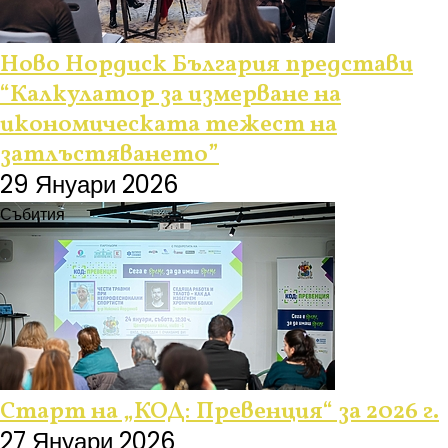
Ново Нордиск България представи
“Калкулатор за измерване на
икономическата тежест на
затлъстяването”
29 Януари 2026
Събития
Старт на „КОД: Превенция“ за 2026 г.
27 Януари 2026