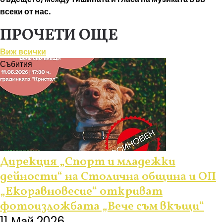
всеки от нас.
ПРОЧЕТИ ОЩЕ
Виж всички
Събития
Дирекция „Спорт и младежки
дейности“ на Столична община и ОП
„Екоравновесие“ откриват
фотоизложбата „Вече съм вкъщи“
11 Май 2026