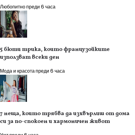
Любопитно
преди 6 часа
5 бюти трика, които французойките
използват всеки ден
Мода и красота
преди 6 часа
7 неща, които трябва да изхвърлиш от дома
си за по-спокоен и хармоничен живот