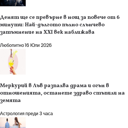
Денят ще се превърне в нощ за повече от 6
минути: Най-дългото пълно слънчево
затъмнение на XXI век наближава
Любопитно
16 Юли 2026
Меркурий в Лъв разпалва драма и огън в
отношенията, останете здраво стъпили на
земята
Астрология
преди 3 часа