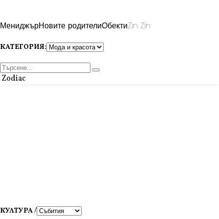
Мениджър
Новите родители
Обекти
Zin Zin
КАТЕГОРИЯ:
Zodiac
КУЛТУРА /