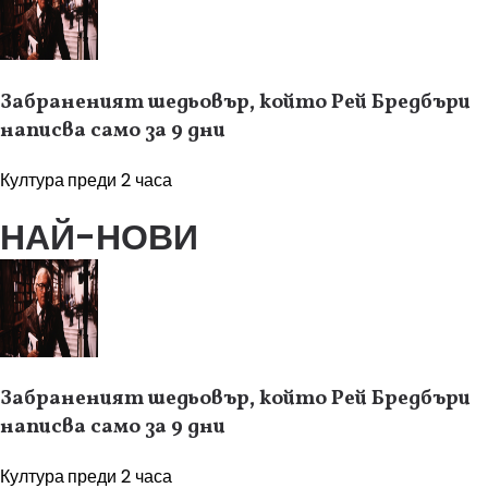
Забраненият шедьовър, който Рей Бредбъри
написва само за 9 дни
Култура
преди 2 часа
НАЙ-НОВИ
Забраненият шедьовър, който Рей Бредбъри
написва само за 9 дни
Култура
преди 2 часа