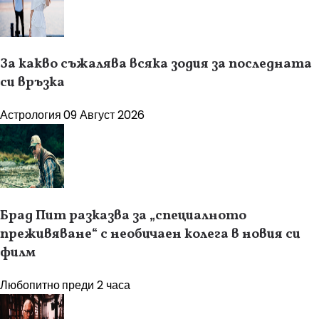
За какво съжалява всяка зодия за последната
си връзка
Астрология
09 Август 2026
Брад Пит разказва за „специалното
преживяване“ с необичаен колега в новия си
филм
Любопитно
преди 2 часа