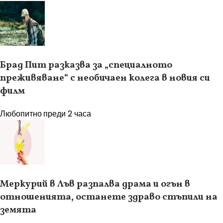
Брад Пит разказва за „специалното
преживяване“ с необичаен колега в новия си
филм
Любопитно
преди 2 часа
Меркурий в Лъв разпалва драма и огън в
отношенията, останете здраво стъпили на
земята