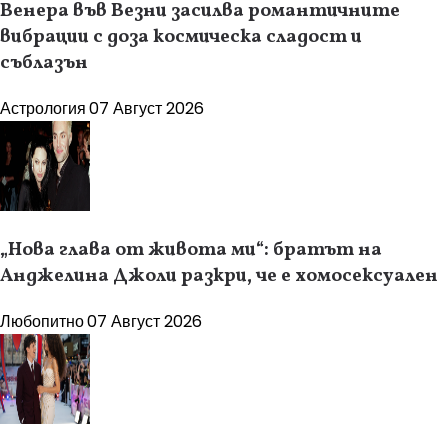
Венера във Везни засилва романтичните
вибрации с доза космическа сладост и
съблазън
Астрология
07 Август 2026
„Нова глава от живота ми“: братът на
Анджелина Джоли разкри, че е хомосексуален
Любопитно
07 Август 2026