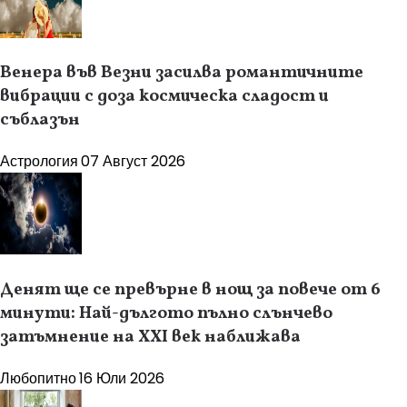
Венера във Везни засилва романтичните
вибрации с доза космическа сладост и
съблазън
Астрология
07 Август 2026
Денят ще се превърне в нощ за повече от 6
минути: Най-дългото пълно слънчево
затъмнение на XXI век наближава
Любопитно
16 Юли 2026