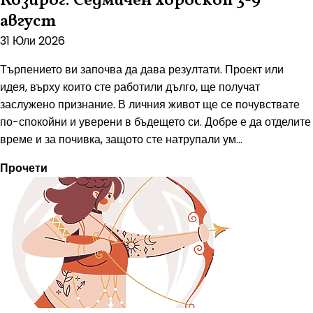
Козирог: Седмичен хороскоп 3-9
август
31 Юли 2026
Търпението ви започва да дава резултати. Проект или
идея, върху които сте работили дълго, ще получат
заслужено признание. В личния живот ще се почувствате
по-спокойни и уверени в бъдещето си. Добре е да отделите
време и за почивка, защото сте натрупали ум...
Прочети