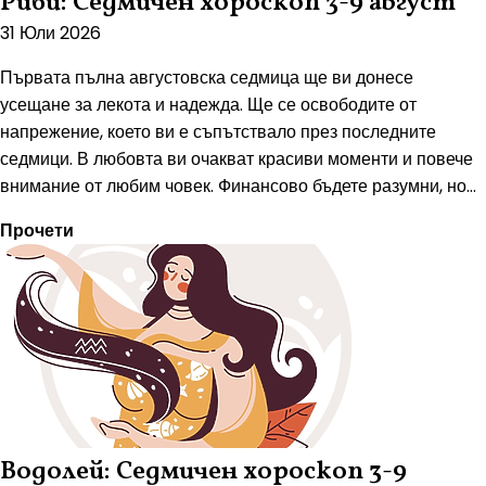
Риби: Седмичен хороскоп 3-9 август
31 Юли 2026
Първата пълна августовска седмица ще ви донесе
усещане за лекота и надежда. Ще се освободите от
напрежение, което ви е съпътствало през последните
седмици. В любовта ви очакват красиви моменти и повече
внимание от любим човек. Финансово бъдете разумни, но...
Прочети
Водолей: Седмичен хороскоп 3-9