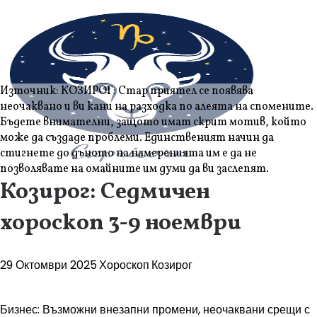
Източник: КОЗИРОГ: Стар приятел се появява
неочаквано и ви кани на разходка по алеята на спомените.
Бъдете внимателни, защото имат скрит мотив, който
може да създаде проблеми. Единственият начин да
стигнете до дъното на намеренията им е да не
позволявате на омайните им думи да ви заслепят.
Козирог: Седмичен
хороскоп 3-9 ноември
29 Октомври 2025
Хороскоп
Козирог
Бизнес: Възможни внезапни промени, неочаквани срещи с