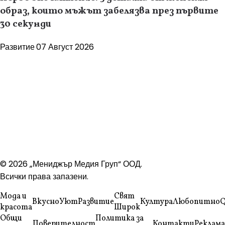
образ, които мъжът забелязва през първите
30 секунди
Развитие
07 Август 2026
© 2026 „Мениджър Медия Груп“ ООД.
Всички права запазени.
Мода и
Свят
Вкусно
Уют
Развитие
Култура
Любопитно
Q
красота
Широк
Общи
Политика за
Поверителност
Контакти
Реклама