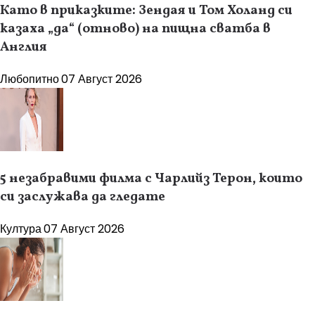
Като в приказките: Зендая и Том Холанд си
казаха „да“ (отново) на пищна сватба в
Англия
Любопитно
07 Август 2026
5 незабравими филма с Чарлийз Терон, които
си заслужава да гледате
Култура
07 Август 2026