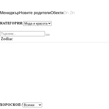
Мениджър
Новите родители
Обекти
Zin Zin
КАТЕГОРИЯ:
Zodiac
ХОРОСКОП /