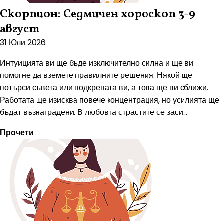
Скорпион: Седмичен хороскоп 3-9
август
31 Юли 2026
Интуицията ви ще бъде изключително силна и ще ви
помогне да вземете правилните решения. Някой ще
потърси съвета или подкрепата ви, а това ще ви сближи.
Работата ще изисква повече концентрация, но усилията ще
бъдат възнаградени. В любовта страстите се заси...
Прочети