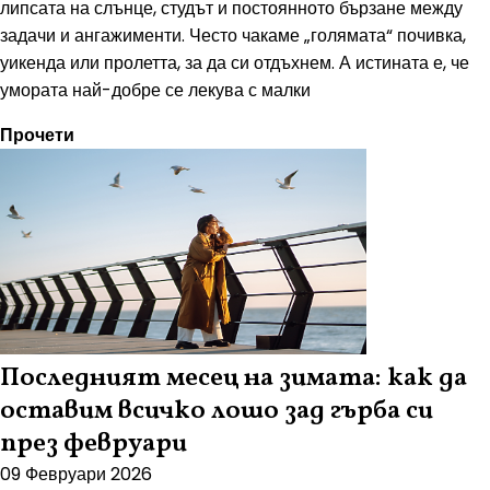
липсата на слънце, студът и постоянното бързане между
задачи и ангажименти. Често чакаме „голямата“ почивка,
уикенда или пролетта, за да си отдъхнем. А истината е, че
умората най-добре се лекува с малки
Прочети
Последният месец на зимата: как да
оставим всичко лошо зад гърба си
през февруари
09 Февруари 2026