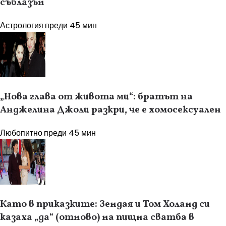
съблазън
Астрология
преди 45 мин
„Нова глава от живота ми“: братът на
Анджелина Джоли разкри, че е хомосексуален
Любопитно
преди 45 мин
Като в приказките: Зендая и Том Холанд си
казаха „да“ (отново) на пищна сватба в