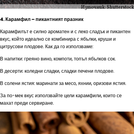
Източник: Shutterstock
4. Карамфил – пикантният празник
Карамфилът е силно ароматен и с леко сладък и пикантен
вкус, който идеално се комбинира с ябълки, круши и
цитрусови плодове. Как да го използваме:
В напитки: греяно вино, компоти, топъл ябълков сок.
В десерти: коледни сладки, сладки печени плодове.
В солени ястия: маринати за месо, яхнии, оризови ястия.
За по-мек вкус използвайте цели карамфили, които се
махат преди сервиране.