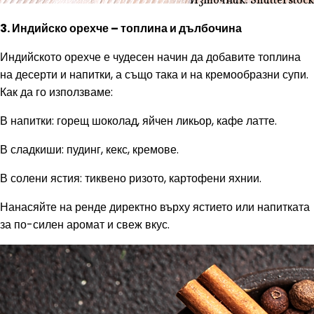
Източник: Shutterstock
3. Индийско орехче – топлина и дълбочина
Индийското орехче е чудесен начин да добавите топлина
на десерти и напитки, а също така и на кремообразни супи.
Как да го използваме:
В напитки: горещ шоколад, яйчен ликьор, кафе латте.
В сладкиши: пудинг, кекс, кремове.
В солени ястия: тиквено ризото, картофени яхнии.
Нанасяйте на ренде директно върху ястието или напитката
за по-силен аромат и свеж вкус.