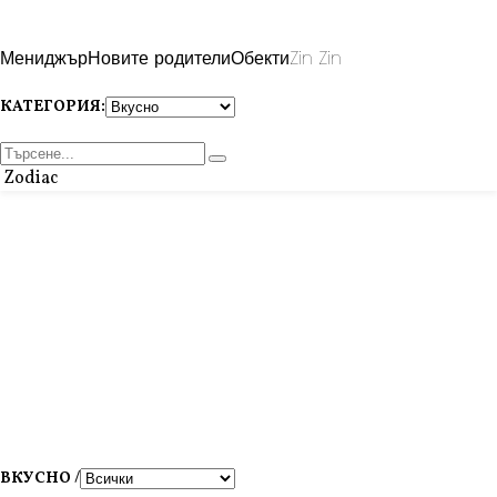
Мениджър
Новите родители
Обекти
Zin Zin
КАТЕГОРИЯ:
Zodiac
ВКУСНО /