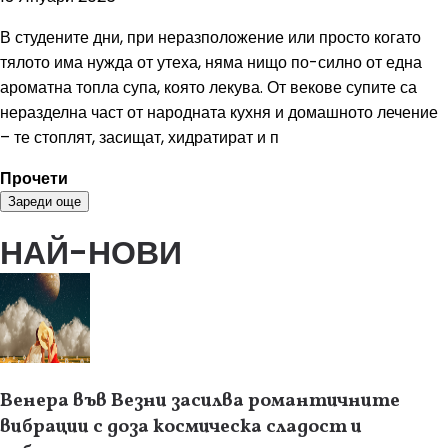
В студените дни, при неразположение или просто когато
тялото има нужда от утеха, няма нищо по-силно от една
ароматна топла супа, която лекува. От векове супите са
неразделна част от народната кухня и домашното лечение
– те стоплят, засищат, хидратират и п
Прочети
Зареди още
НАЙ-НОВИ
Венера във Везни засилва романтичните
вибрации с доза космическа сладост и