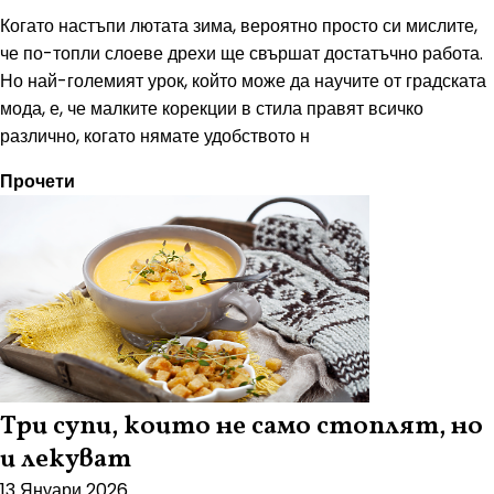
Когато настъпи лютата зима, вероятно просто си мислите,
че по-топли слоеве дрехи ще свършат достатъчно работа.
Но най-големият урок, който може да научите от градската
мода, е, че малките корекции в стила правят всичко
различно, когато нямате удобството н
Прочети
Три супи, които не само стоплят, но
и лекуват
13 Януари 2026