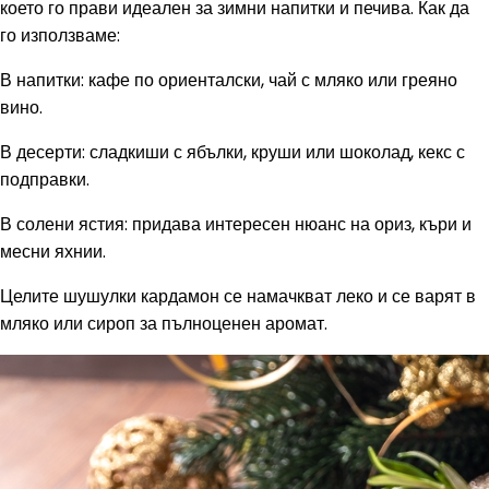
което го прави идеален за зимни напитки и печива. Как да
го използваме:
В напитки: кафе по ориенталски, чай с мляко или греяно
вино.
В десерти: сладкиши с ябълки, круши или шоколад, кекс с
подправки.
В солени ястия: придава интересен нюанс на ориз, къри и
месни яхнии.
Целите шушулки кардамон се намачкват леко и се варят в
мляко или сироп за пълноценен аромат.