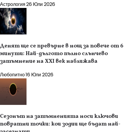
Астрология
26 Юли 2026
Денят ще се превърне в нощ за повече от 6
минути: Най-дългото пълно слънчево
затъмнение на XXI век наближава
Любопитно
16 Юли 2026
Сезонът на затъмненията носи ключови
повратни точки: кои зодии ще бъдат най-
засегнати