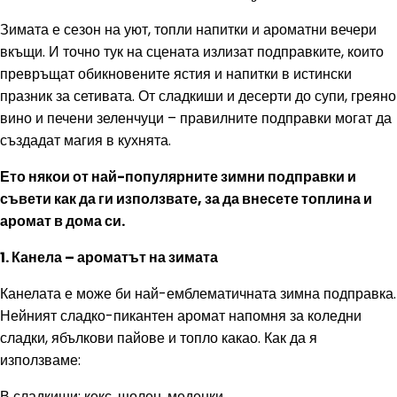
Зимата е сезон на уют, топли напитки и ароматни вечери
вкъщи. И точно тук на сцената излизат подправките, които
превръщат обикновените ястия и напитки в истински
празник за сетивата. От сладкиши и десерти до супи, греяно
вино и печени зеленчуци – правилните подправки могат да
създадат магия в кухнята.
Ето някои от най-популярните зимни подправки и
съвети как да ги използвате, за да внесете топлина и
аромат в дома си.
1. Канела – ароматът на зимата
Канелата е може би най-емблематичната зимна подправка.
Нейният сладко-пикантен аромат напомня за коледни
сладки, ябълкови пайове и топло какао. Как да я
използваме:
В сладкиши: кекс, щолен, меденки.