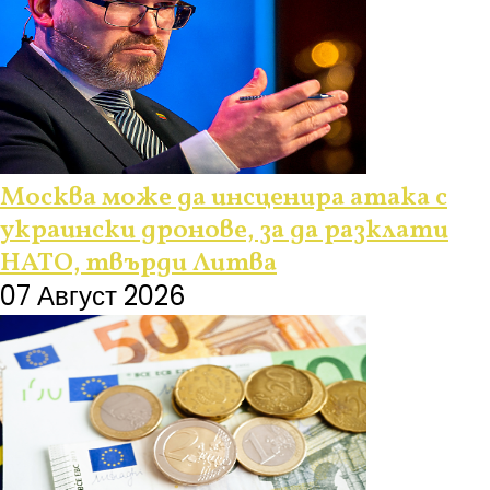
Москва може да инсценира атака с
украински дронове, за да разклати
НАТО, твърди Литва
07 Август 2026