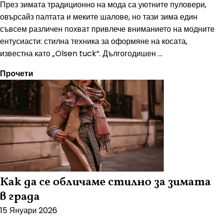
През зимата традиционно на мода са уютните пуловери,
овърсайз палтата и меките шалове, но тази зима един
съвсем различен похват привлече вниманието на модните
ентусиасти: стилна техника за оформяне на косата,
известна като „Olsen tuck“. Дългогодишен ...
Прочети
Как да се обличаме стилно за зимата
в града
15 Януари 2026