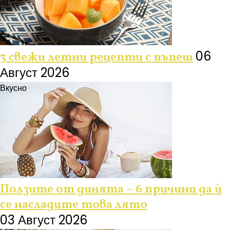
06
3 свежи летни рецепти с пъпеш
Август 2026
Вкусно
Ползите от динята – 6 причини да ѝ
се насладите това лято
03 Август 2026