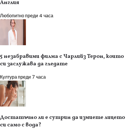
Англия
Любопитно
преди 4 часа
5 незабравими филма с Чарлийз Терон, които
си заслужава да гледате
Култура
преди 7 часа
Достатъчно ли е сутрин да измиете лицето
си само с вода?