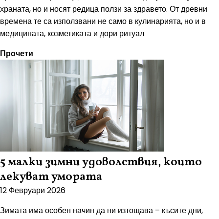
храната, но и носят редица ползи за здравето. От древни
времена те са използвани не само в кулинарията, но и в
медицината, козметиката и дори ритуал
Прочети
5 малки зимни удоволствия, които
лекуват умората
12 Февруари 2026
Зимата има особен начин да ни изтощава – късите дни,