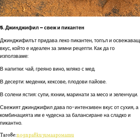
5. Джинджифил – свеж и пикантен
Джинджифилът придава леко пикантен, топъл и освежаващ
вкус, който е идеален за зимни рецепти. Как да го
използваме:
В напитки: чай, греяно вино, мляко с мед.
В десерти: меденки, кексове, плодови пайове.
В солени ястия: супи, яхнии, маринати за месо и зеленчуци.
Свежият джинджифил дава по-интензивен вкус от сухия, а
комбинацията им е чудесна за балансиране на сладко и
пикантно.
Тагове:
подправки
зима
аромати