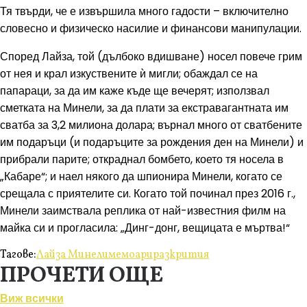
Тя твърди, че е извършила много гадости – включително
словесно и физическо насилие и финансови манипулации.
Според Лайза, той (дълбоко вдишване) носел повече грим
от нея и крал изкуствените ѝ мигли; обаждал се на
папараци, за да им каже къде ще вечерят; използвал
сметката на Минели, за да плати за екстравагантната им
сватба за 3,2 милиона долара; върнал много от сватбените
им подаръци (и подаръците за рождения ден на Минели) и
прибрали парите; откраднал бомбето, което тя носела в
„Кабаре“; и наел някого да шпионира Минели, когато се
срещала с приятелите си. Когато той починал през 2016 г.,
Минели заимствала реплика от най-известния филм на
майка си и прогласила: „Динг-донг, вещицата е мъртва!“
Тагове:
Лайза Минели
мемоари
разкрития
ПРОЧЕТИ ОЩЕ
Виж всички