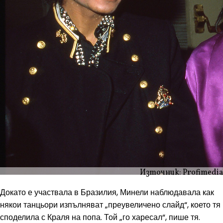
Източник: Profimedia
Докато е участвала в Бразилия, Минели наблюдавала как
някои танцьори изпълняват „преувеличено слайд“, което тя
споделила с Краля на попа. Той „го харесал“, пише тя.