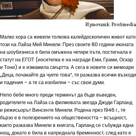
Източник: Profimedia
Малко хора са живели толкова калейдоскопичен живот като
този на Лайза Мей Минели. През своите 80 години иконата
на шоубизнеса е била омъжена четири пъти, постигнала е
статут на ЕГОТ (носителка е на награди Еми, Грами, Оскар
и Тони) и е измамила смъртта. А сега в новите си мемоари
„Деца, почакайте да чуете това“, тя разказва всички възходи
и падения – а те са изобилни – със свои думи.
Непо бебе много преди терминът да бъде въведен,
родителите на Лайза са филмовата звезда Джуди Гарланд
и режисьорът Винсенте Минели. Родена през 1946 г., тя
бързо е в полезрението на обществеността – всъщност,
както разказва Минели в книгата, Гарланд се събужда една
нощ, докато е била в напреднала бременност, след като е