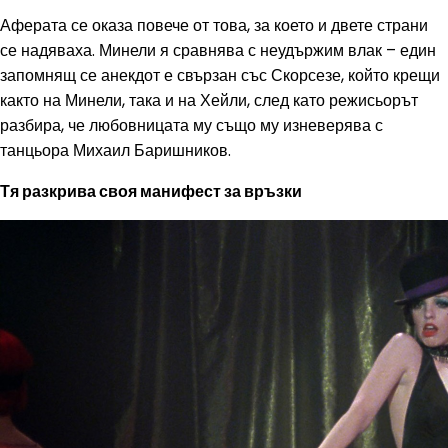
Аферата се оказа повече от това, за което и двете страни
се надяваха. Минели я сравнява с неудържим влак – един
запомнящ се анекдот е свързан със Скорсезе, който крещи
както на Минели, така и на Хейли, след като режисьорът
разбира, че любовницата му също му изневерява с
танцьора Михаил Баришников.
Тя разкрива своя манифест за връзки