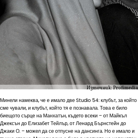
Източник: Profimedia
Минели намеква, че е имало две Studio 54: клубът, за който
сме чували, и клубът, който тя е познавала. Това е било
биещото сърце на Манхатън, където всеки – от Майкъл
Джексън до Елизабет Тейлър, от Ленард Бърнстейн до
Джаки О. – можел да се отпусне на дансинга. Но е имало и