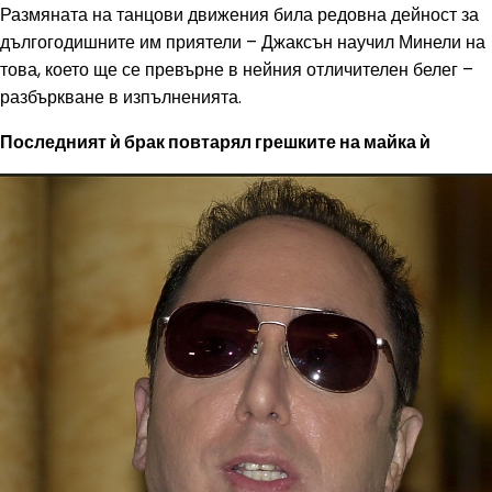
Размяната на танцови движения била редовна дейност за
дългогодишните им приятели – Джаксън научил Минели на
това, което ще се превърне в нейния отличителен белег –
разбъркване в изпълненията.
Последният ѝ брак повтарял грешките на майка ѝ