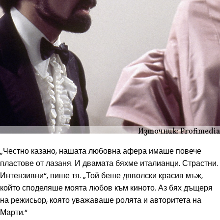
Източник: Profimedia
„Честно казано, нашата любовна афера имаше повече
пластове от лазаня. И двамата бяхме италианци. Страстни.
Интензивни“, пише тя. „Той беше дяволски красив мъж,
който споделяше моята любов към киното. Аз бях дъщеря
на режисьор, която уважаваше ролята и авторитета на
Марти.“