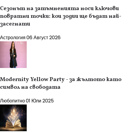
Сезонът на затъмненията носи ключови
повратни точки: кои зодии ще бъдат най-
засегнати
Астрология
06 Август 2026
Modernity Yellow Party - за жълтото като
символ на свободата
Любопитно
01 Юли 2025