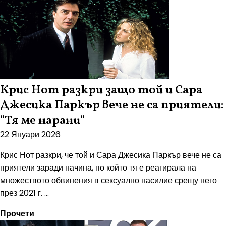
Крис Нот разкри защо той и Сара
Джесика Паркър вече не са приятели:
"Тя ме нарани"
22 Януари 2026
Крис Нот разкри, че той и Сара Джесика Паркър вече не са
приятели заради начина, по който тя е реагирала на
множеството обвинения в сексуално насилие срещу него
през 2021 г. ...
Прочети