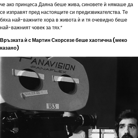
че ако принцеса Даяна беше жива, синовете ѝ нямаше да
се изправят пред настоящите си предизвикателства. Те
бяха най-важните хора в живота ѝ и тя очевидно беше
най-важният човек за тях.“
Връзката ѝ с Мартин Скорсезе беше хаотична (меко
казано)