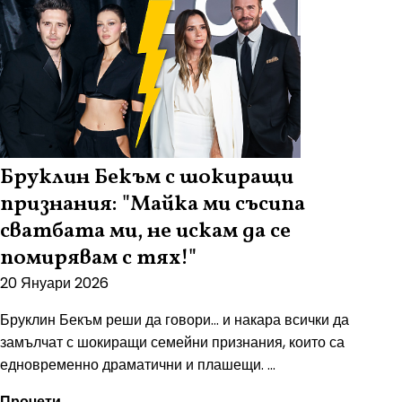
Бруклин Бекъм с шокиращи
признания: "Майка ми съсипа
сватбата ми, не искам да се
помирявам с тях!"
20 Януари 2026
Бруклин Бекъм реши да говори... и накара всички да
замълчат с шокиращи семейни признания, които са
едновременно драматични и плашещи. ...
Прочети