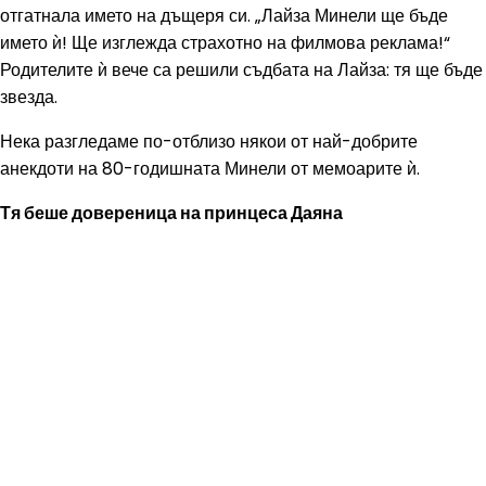
отгатнала името на дъщеря си. „Лайза Минели ще бъде
името ѝ! Ще изглежда страхотно на филмова реклама!“
Родителите ѝ вече са решили съдбата на Лайза: тя ще бъде
звезда.
Нека разгледаме по-отблизо някои от най-добрите
анекдоти на 80-годишната Минели от мемоарите ѝ.
Тя беше довереница на принцеса Даяна