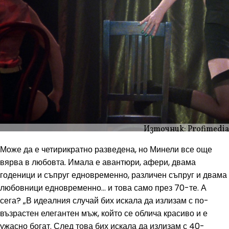
Източник: Profimedia
Може да е четирикратно разведена, но Минели все още
вярва в любовта. Имала е авантюри, афери, двама
годеници и съпруг едновременно, различен съпруг и двама
любовници едновременно... и това само през 70-те. А
сега? „В идеалния случай бих искала да излизам с по-
възрастен елегантен мъж, който се облича красиво и е
ужасно богат. След това бих искала да излизам с 40-