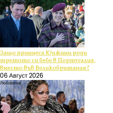
Любопитно
Светски
Защо принцеса Юджини роди
третото си бебе в Португалия,
вместо във Великобритания?
06 Август 2026
Любопитно