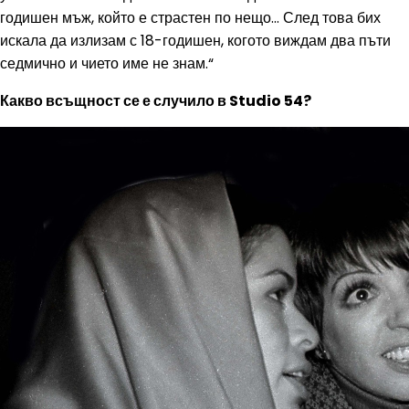
годишен мъж, който е страстен по нещо... След това бих
искала да излизам с 18-годишен, когото виждам два пъти
седмично и чието име не знам.“
Какво всъщност се е случило в Studio 54?