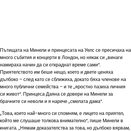
Пътищата на Минели и принцесата на Уелс се пресичаха на
много събития и концерти в Лондон, но някак си „винаги
намираха начин да си откраднат време сами“.
Приятелството им беше нещо, което и двете ценяха
дълбоко – след като се сближиха, докато бяха членове на
много публични семейства – и те „яростно пазиха личния
си живот“. Принцеса Даяна се довери на Минели за
брачните си неволи и я нарече „смелата дама“.
„Това, което най-много си спомням, е лицето на приятел,
който ме слушаше толкова внимателно“, пише Минели в
книгата. „Нямам доказателства за това, но дълбоко вярвам,