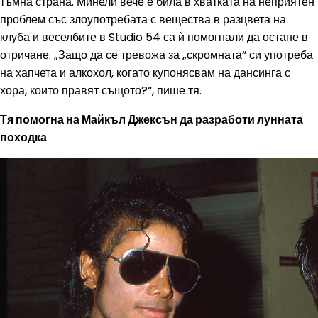
тъмна страна. Минели вече е била в хватката на неприятен
проблем със злоупотребата с вещества в разцвета на
клуба и веселбите в Studio 54 са ѝ помогнали да остане в
отричане. „Защо да се тревожа за „скромната“ си употреба
на хапчета и алкохол, когато купонясвам на дансинга с
хора, които правят същото?“, пише тя.
Тя помогна на Майкъл Джексън да разработи лунната
походка