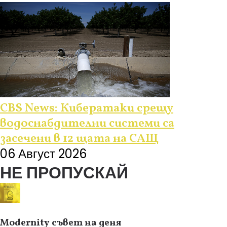
CBS News: Кибератаки срещу
водоснабдителни системи са
засечени в 12 щата на САЩ
06 Август 2026
НЕ ПРОПУСКАЙ
Modernity съвет на деня