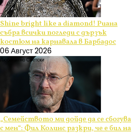
Shine bright like a diamond! Риана
събра всички погледи с дързък
костюм на карнавала в Барбадос
06 Август 2026
Любопитно
Светски
„Семейството ми дойде да се сбогува
с мен“: Фил Колинс разкри, че е бил на