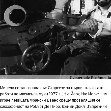
Източник: Profimedia
Минели се запознава със Скорсезе за първи път, когато
работи по мюзикъла му от 1977 г. „Ню Йорк, Ню Йорк“ – тя
играе певицата Франсин Еванс срещу провалящия се
саксофонист на Робърт Де Ниро, Джими Дойл. Въпреки че