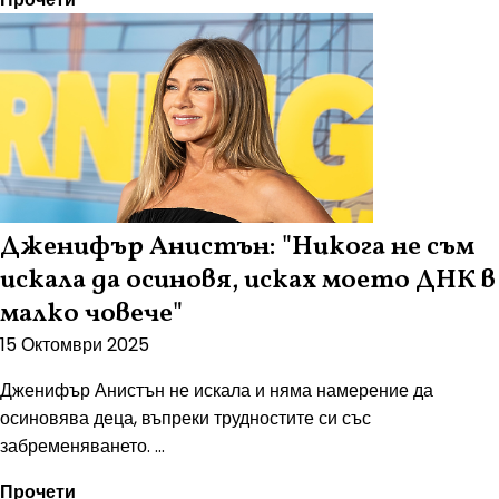
Дженифър Анистън: "Никога не съм
искала да осиновя, исках моето ДНК в
малко човече"
15 Октомври 2025
Дженифър Анистън не искала и няма намерение да
осиновява деца, въпреки трудностите си със
забременяването. ...
Прочети