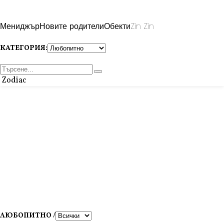
Мениджър
Новите родители
Обекти
Zin Zin
КАТЕГОРИЯ:
Zodiac
ЛЮБОПИТНО /