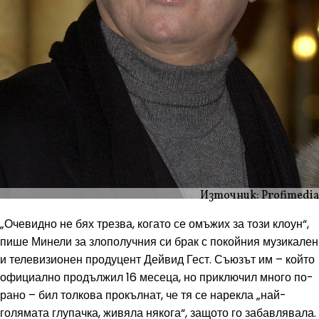
Източник: Profimedia
„Очевидно не бях трезва, когато се омъжих за този клоун“,
пише Минели за злополучния си брак с покойния музикален
и телевизионен продуцент Дейвид Гест. Съюзът им – който
официално продължил 16 месеца, но приключил много по-
рано – бил толкова прокълнат, че тя се нарекла „най-
голямата глупачка, живяла някога“, защото го забавлявала.