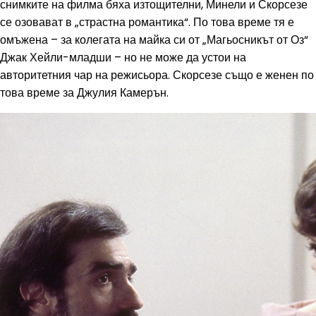
снимките на филма бяха изтощителни, Минели и Скорсезе
се озовават в „страстна романтика“. По това време тя е
омъжена – за колегата на майка си от „Магьосникът от Оз“
Джак Хейли-младши – но не може да устои на
авторитетния чар на режисьора. Скорсезе също е женен по
това време за Джулия Камерън.