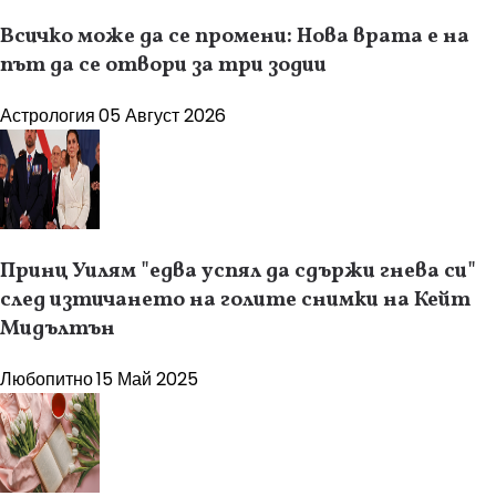
Всичко може да се промени: Нова врата е на
път да се отвори за три зодии
Астрология
05 Август 2026
Принц Уилям "едва успял да сдържи гнева си"
след изтичането на голите снимки на Кейт
Мидълтън
Любопитно
15 Май 2025