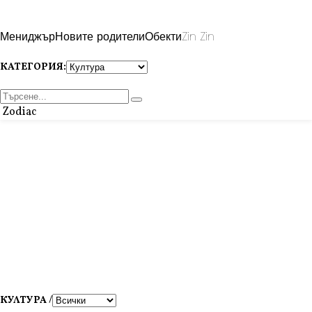
Мениджър
Новите родители
Обекти
Zin Zin
КАТЕГОРИЯ:
Zodiac
КУЛТУРА /