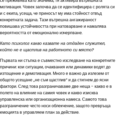
се преживява като значима, тя активира вътрешната
мотивация. Човек започва да се идентифицира с ролята си
и с екипа, усеща, че приносът му има стойност отвъд
конкретната задача. Тази вътрешна ангажираност
повишава устойчивостта при натоварване и намалява
вероятността от емоционално изчерпване.
Като психолог какво казвате на отдаден служител,
който не е щастлив на работното си място?
Първата ни стъпка е съвместно изследване на конкретните
причини: кои ситуации, очаквания или динамики водят до
изтощение и демотивация. Много е важно да излезем от
общото усещане „не съм щастлив“ и да стигнем до ясни
фактори. След това разграничаваме две неща - какво е в
полето на влияние на самия човек и какво изисква
управленска или организационна намеса. Самото това
разграничение често носи облекчение, защото превръща
емоцията в управляем план за действие.