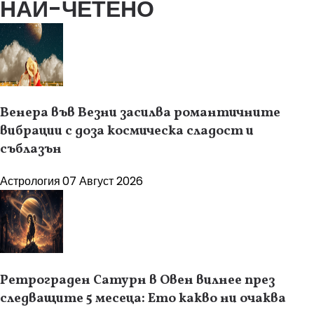
НАЙ-ЧЕТЕНО
Венера във Везни засилва романтичните
вибрации с доза космическа сладост и
съблазън
Астрология
07 Август 2026
Ретрограден Сатурн в Овен вилнее през
следващите 5 месеца: Ето какво ни очаква