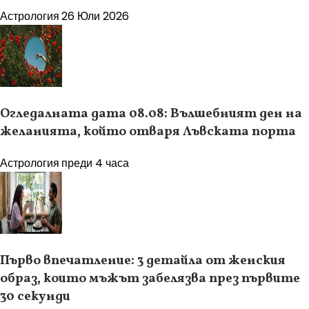
Астрология
26 Юли 2026
Огледалната дата 08.08: Вълшебният ден на
желанията, който отваря Лъвската порта
Астрология
преди 4 часа
Първо впечатление: 3 детайла от женския
образ, които мъжът забелязва през първите
30 секунди