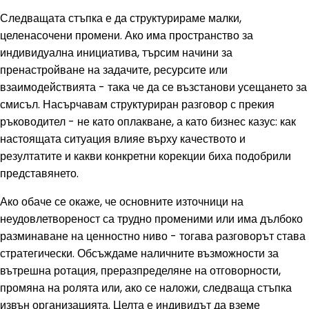
Следващата стъпка е да структурираме малки,
целенасочени промени. Ако има пространство за
индивидуална инициатива, търсим начини за
пренастройване на задачите, ресурсите или
взаимодействията - така че да се възстанови усещането за
смисъл. Насърчавам структуриран разговор с прекия
ръководител - не като оплакване, а като бизнес казус: как
настоящата ситуация влияе върху качеството и
резултатите и какви конкретни корекции биха подобрили
представянето.
Ако обаче се окаже, че основните източници на
неудовлетвореност са трудно променими или има дълбоко
разминаване на ценностно ниво - тогава разговорът става
стратегически. Обсъждаме наличните възможности за
вътрешна ротация, преразпределяне на отговорности,
промяна на ролята или, ако се наложи, следваща стъпка
извън организацията. Целта е индивидът да вземе