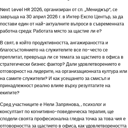
Next Level HR 2026, организиран от сп. „Мениджър“, се
завръща на 30 април 2026 г. в Интер Експо Център, за да
постави един от най-актуалните въпроси в съвременната
работна среда: Работата място за щастие ли е?
В свят, в който продуктивността, ангажираността и
благосъстоянието на служителите все по-често се
преплитат, превръща ли се темата за щастието в офиса в
стратегически бизнес фактор? Дали удовлетворението е
отговорност на лидерите, на организационната култура или
на самите служители? И как усещането за смисъл и
принадлежност реално влияе върху резултатите на
екипите?
Сред участниците е Нели Запрянова, , психолог и
консултант по когнитивно-поведенческа терапия, ще
сподели своята професионална гледна точка за това чия е
отговорността за щастието в офиса, как удовлетвореността