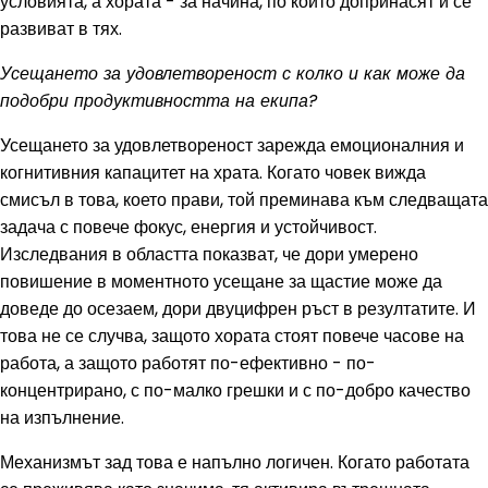
условията, а хората - за начина, по който допринасят и се
развиват в тях.
Усещането за удовлетвореност с колко и как може да
подобри продуктивността на екипа?
Усещането за удовлетвореност зарежда емоционалния и
когнитивния капацитет на храта. Когато човек вижда
смисъл в това, което прави, той преминава към следващата
задача с повече фокус, енергия и устойчивост.
Изследвания в областта показват, че дори умерено
повишение в моментното усещане за щастие може да
доведе до осезаем, дори двуцифрен ръст в резултатите. И
това не се случва, защото хората стоят повече часове на
работа, а защото работят по-ефективно - по-
концентрирано, с по-малко грешки и с по-добро качество
на изпълнение.
Механизмът зад това е напълно логичен. Когато работата