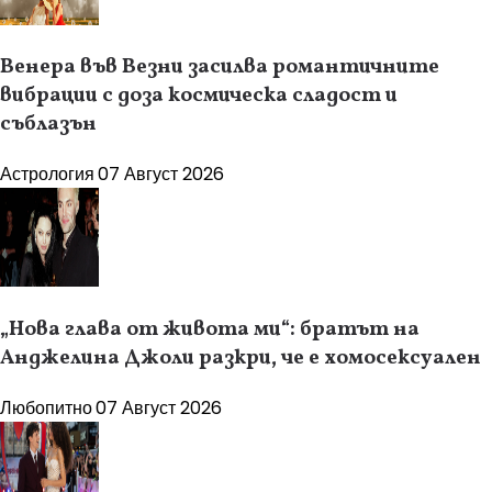
Венера във Везни засилва романтичните
вибрации с доза космическа сладост и
съблазън
Астрология
07 Август 2026
„Нова глава от живота ми“: братът на
Анджелина Джоли разкри, че е хомосексуален
Любопитно
07 Август 2026