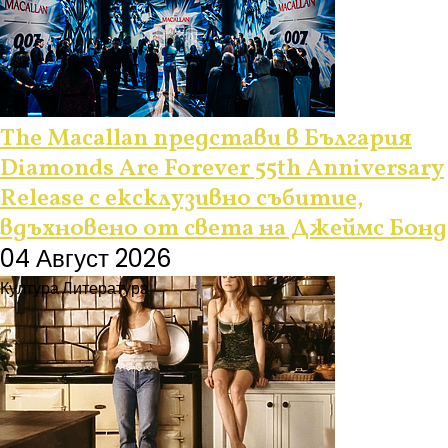
The Macallan представи в България
Diamonds Are Forever 55th Anniversary
Release с ексклузивно събитие,
вдъхновено от света на Джеймс Бонд
04 Август 2026
Култура
Литература