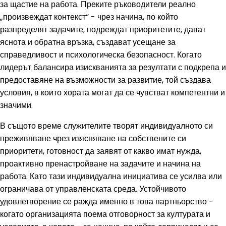
за щастие на работа. Преките ръководители реално
„произвеждат контекст“ - чрез начина, по който
разпределят задачите, подреждат приоритетите, дават
яснота и обратна връзка, създават усещане за
справедливост и психологическа безопасност. Когато
лидерът балансира изискванията за резултати с подкрепа и
предоставяне на възможности за развитие, той създава
условия, в които хората могат да се чувстват компетентни и
значими.
В същото време служителите творят индивидуалното си
преживяване чрез изясняване на собствените си
приоритети, готовност да заявят от какво имат нужда,
проактивно пренастройване на задачите и начина на
работа. Като тази индивидуална инициатива се усилва или
ограничава от управленската среда. Устойчивото
удовлетворение се ражда именно в това партньорство -
когато организацията поема отговорност за културата и