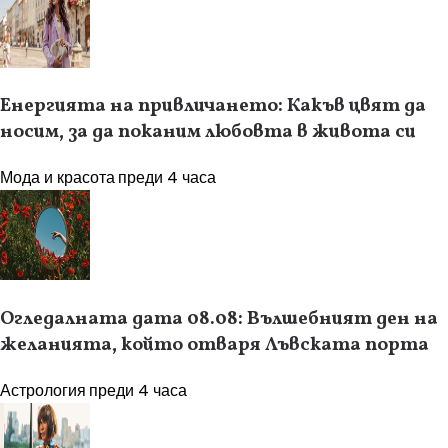
Енергията на привличането: Какъв цвят да
носим, за да поканим любовта в живота си
Мода и красота
преди 4 часа
Огледалната дата 08.08: Вълшебният ден на
желанията, който отваря Лъвската порта
Астрология
преди 4 часа