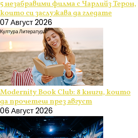
5 незабравими филма с Чарлийз Терон,
които си заслужава да гледате
07 Август 2026
Култура
Литература
Modernity Book Club: 8 книги, които
да прочетеш през август
06 Август 2026
Култура
Събития