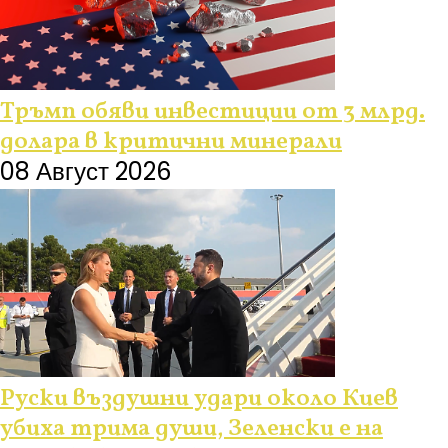
Тръмп обяви инвестиции от 3 млрд.
долара в критични минерали
08 Август 2026
Руски въздушни удари около Киев
убиха трима души, Зеленски е на