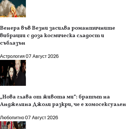
Венера във Везни засилва романтичните
вибрации с доза космическа сладост и
съблазън
Астрология
07 Август 2026
„Нова глава от живота ми“: братът на
Анджелина Джоли разкри, че е хомосексуален
Любопитно
07 Август 2026