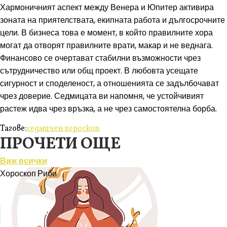
Хармоничният аспект между Венера и Юпитер активира
зоната на приятелствата, екипната работа и дългосрочните
цели. В бизнеса това е момент, в който правилните хора
могат да отворят правилните врати, макар и не веднага.
Финансово се очертават стабилни възможности чрез
сътрудничество или общ проект. В любовта усещате
сигурност и споделеност, а отношенията се задълбочават
чрез доверие. Седмицата ви напомня, че устойчивият
растеж идва чрез връзка, а не чрез самостоятелна борба.
Тагове:
седмичен хороскоп
ПРОЧЕТИ ОЩЕ
Виж всички
Хороскоп
Риби