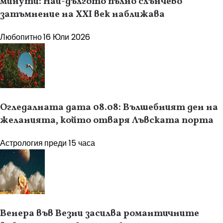
минути: Най-дългото пълно слънчево
затъмнение на XXI век наближава
Любопитно
16 Юли 2026
Огледалната дата 08.08: Вълшебният ден на
желанията, който отваря Лъвската порта
Астрология
преди 15 часа
Венера във Везни засилва романтичните