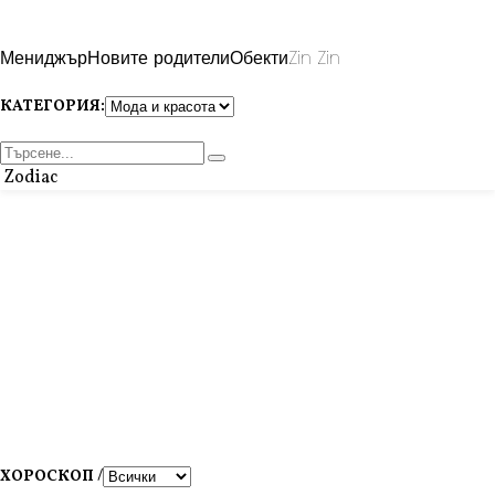
Мениджър
Новите родители
Обекти
Zin Zin
КАТЕГОРИЯ:
Zodiac
ХОРОСКОП /