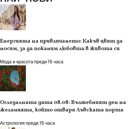
Енергията на привличането: Какъв цвят да
носим, за да поканим любовта в живота си
Мода и красота
преди 15 часа
Огледалната дата 08.08: Вълшебният ден на
желанията, който отваря Лъвската порта
Астрология
преди 15 часа