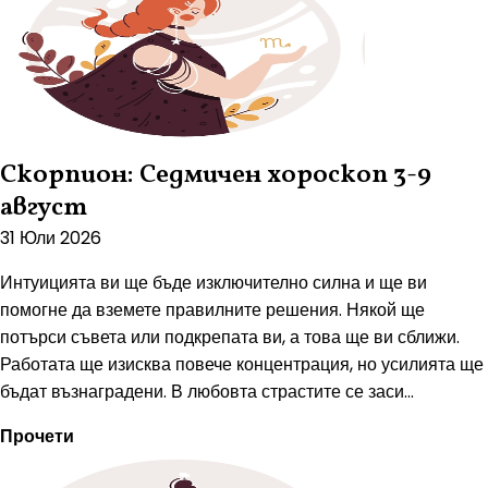
Скорпион: Седмичен хороскоп 3-9
август
31 Юли 2026
Интуицията ви ще бъде изключително силна и ще ви
помогне да вземете правилните решения. Някой ще
потърси съвета или подкрепата ви, а това ще ви сближи.
Работата ще изисква повече концентрация, но усилията ще
бъдат възнаградени. В любовта страстите се заси...
Прочети