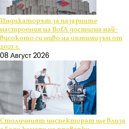
Индикаторът за пазарните
настроения на BofA достигна най-
високото си ниво на оптимизъм от
2021 г.
08 Август 2026
Столичният инспекторат ще влиза