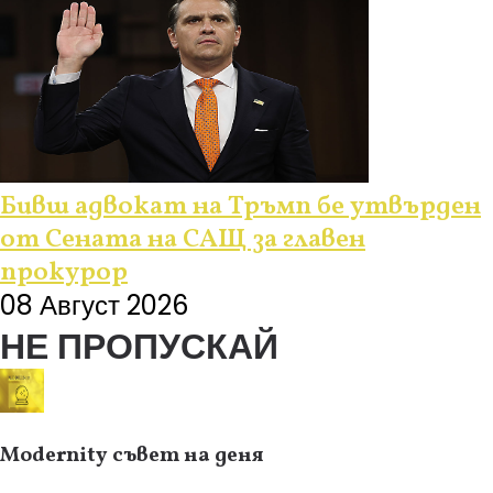
Бивш адвокат на Тръмп бе утвърден
от Сената на САЩ за главен
прокурор
08 Август 2026
НЕ ПРОПУСКАЙ
Modernity съвет на деня