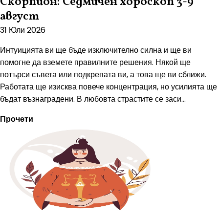
Скорпион: Седмичен хороскоп 3-9
август
31 Юли 2026
Интуицията ви ще бъде изключително силна и ще ви
помогне да вземете правилните решения. Някой ще
потърси съвета или подкрепата ви, а това ще ви сближи.
Работата ще изисква повече концентрация, но усилията ще
бъдат възнаградени. В любовта страстите се заси...
Прочети