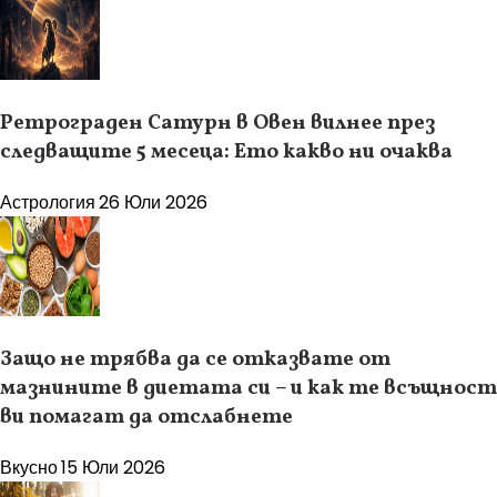
Ретрограден Сатурн в Овен вилнее през
следващите 5 месеца: Ето какво ни очаква
Астрология
26 Юли 2026
Защо не трябва да се отказвате от
мазнините в диетата си – и как те всъщност
ви помагат да отслабнете
Вкусно
15 Юли 2026