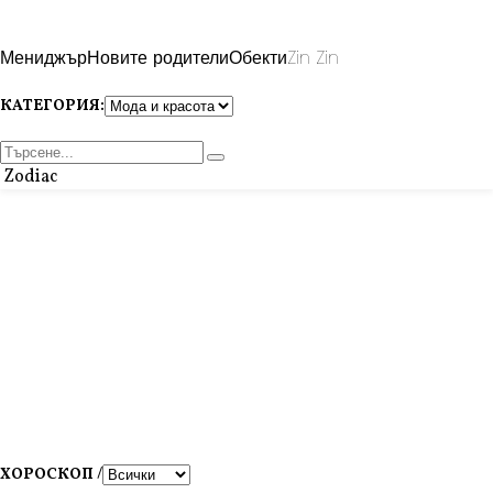
Мениджър
Новите родители
Обекти
Zin Zin
КАТЕГОРИЯ:
Zodiac
ХОРОСКОП /