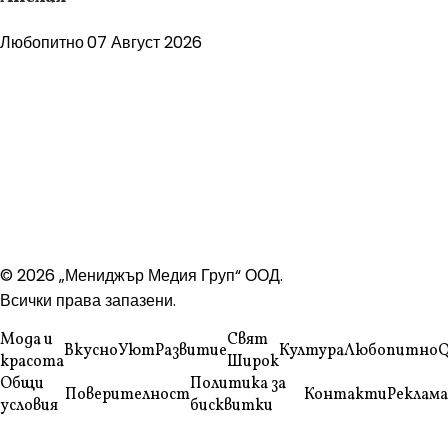
Любопитно
07 Август 2026
© 2026 „Мениджър Медия Груп“ ООД.
Всички права запазени.
Мода и
Свят
Вкусно
Уют
Развитие
Култура
Любопитно
Q
красота
Широк
Общи
Политика за
Поверителност
Контакти
Реклама
условия
бисквитки