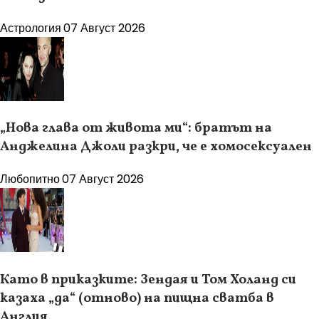
Астрология
07 Август 2026
„Нова глава от живота ми“: братът на
Анджелина Джоли разкри, че е хомосексуален
Любопитно
07 Август 2026
Като в приказките: Зендая и Том Холанд си
казаха „да“ (отново) на пищна сватба в
Англия