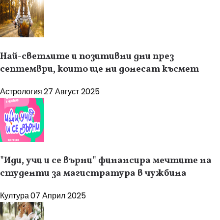
Най-светлите и позитивни дни през
септември, които ще ни донесат късмет
Астрология
27 Август 2025
"Иди, учи и се върни" финансира мечтите на
студенти за магистратура в чужбина
Култура
07 Април 2025