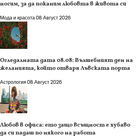
носим, за да поканим любовта в живота си
Мода и красота
08 Август 2026
Огледалната дата 08.08: Вълшебният ден на
желанията, който отваря Лъвската порта
Астрология
08 Август 2026
Любов в офиса: ето защо всъщност е хубаво
да си падаш по някого на работа