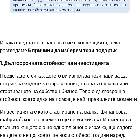
И така след като се запознахме с концепцията, нека
разгледаме
5 причини да изберем този подарък
.
1. Дългосрочната стойност на инвестицията
Представете си как детето ви използва тези пари за да
покрие разходите за образование, първата си кола или
стартирането на собствен бизнес. Това е дългосрочна
стойност, която идва на помощ в най-правилните моменти.
Инвестицията е като стартиране на малка "финансова
фабрика", която с времето ще се увеличава. И вместо да
пълните къщата с още една плюшена играчка, ще дадете
на детето нещо, което ще носи стойност години наред.