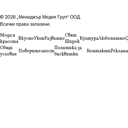
© 2026 „Мениджър Медия Груп“ ООД.
Всички права запазени.
Мода и
Свят
Вкусно
Уют
Развитие
Култура
Любопитно
Q
красота
Широк
Общи
Политика за
Поверителност
Контакти
Реклама
условия
бисквитки