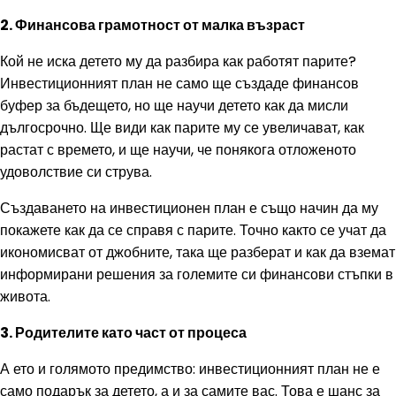
2. Финансова грамотност от малка възраст
Кой не иска детето му да разбира как работят парите?
Инвестиционният план не само ще създаде финансов
буфер за бъдещето, но ще научи детето как да мисли
дългосрочно. Ще види как парите му се увеличават, как
растат с времето, и ще научи, че понякога отложеното
удоволствие си струва.
Създаването на инвестиционен план е също начин да му
покажете как да се справя с парите. Точно както се учат да
икономисват от джобните, така ще разберат и как да вземат
информирани решения за големите си финансови стъпки в
живота.
3. Родителите като част от процеса
А ето и голямото предимство: инвестиционният план не е
само подарък за детето, а и за самите вас. Това е шанс за