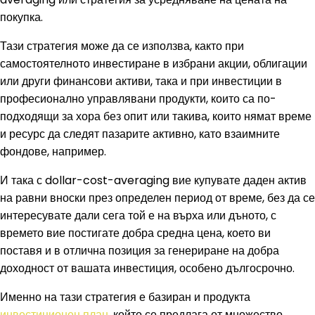
покупка.
Тази стратегия може да се използва, както при
самостоятелното инвестиране в избрани акции, облигации
или други финансови активи, така и при инвестиции в
професионално управлявани продукти, които са по-
подходящи за хора без опит или такива, които нямат време
и ресурс да следят пазарите активно, като взаимните
фондове, например.
И така с dollar-cost-averaging вие купувате даден актив
на равни вноски през определен период от време, без да се
интересувате дали сега той е на върха или дъното, с
времето вие постигате добра средна цена, което ви
поставя и в отлична позиция за генериране на добра
доходност от вашата инвестиция, особено дългосрочно.
Именно на тази стратегия е базиран и продукта
инвестиционен план
, който се предлага от множество