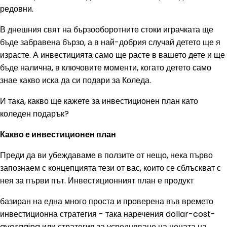
редовни.
В днешния свят на бързооборотните стоки играчката ще
бъде забравена бързо, а в най-добрия случай детето ще я
израсте. А инвестицията само ще расте в вашето дете и ще
бъде налична, в ключовите моменти, когато детето само
знае какво иска да си подари за Коледа.
И така, какво ще кажете за инвестиционен план като
коледен подарък?
Какво е инвестиционен план
Преди да ви убеждаваме в ползите от нещо, нека първо
запознаем с концепцията тези от вас, които се сблъскват с
нея за първи път. Инвестиционният план е продукт
базиран на една много проста и проверена във времето
инвестиционна стратегия - така наречения dollar-cost-
averaging или стратегия за усредняване на цената на