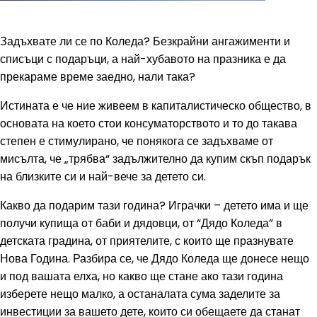
Задъхвате ли се по Коледа? Безкрайни ангажименти и
списъци с подаръци, а най-хубавото на празника е да
прекараме време заедно, нали така?
Истината е че ние живеем в капиталистическо общество, в
основата на което стои консуматорството и то до такава
степен е стимулирано, че понякога се задъхваме от
мисълта, че „трябва“ задължително да купим скъп подарък
на близките си и най-вече за детето си.
Какво да подарим тази година? Играчки – детето има и ще
получи купища от баби и дядовци, от “Дядо Коледа” в
детската градина, от приятелите, с които ще празнувате
Нова Година. Разбира се, че Дядо Коледа ще донесе нещо
и под вашата елха, но какво ще стане ако тази година
изберете нещо малко, а останалата сума заделите за
инвестиции за вашето дете, които си обещаете да станат