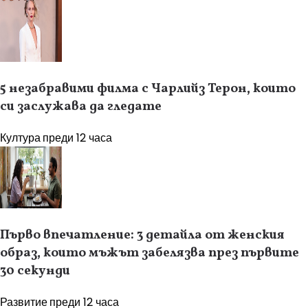
5 незабравими филма с Чарлийз Терон, които
си заслужава да гледате
Култура
преди 12 часа
Първо впечатление: 3 детайла от женския
образ, които мъжът забелязва през първите
30 секунди
Развитие
преди 12 часа