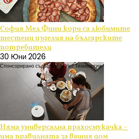
София Мел Фини кори са любимите
тестени изделия на българските
потребители
30 Юни 2026
Спонсорирано съдържание
Уют
Технологии
Няма универсална прахосмукачка –
има правилната за вашия дом