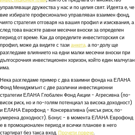
управляващи дружества у нас и по целия свят. Идеята е, че
вие избирате професионално управляван взаимен фонд,
чиято стратегия отговаря на вашия профил и изисквания, а
след това внасяте равни месечни вноски за определен
период от време. Как да определите инвеститорския си
профил, може да видите с тази
анкета,
а по-долу ще
разгледаме влиянието на едни малки месечни вноски при
дългосрочния инвестиционен хоризон, който един малчуган
има.
Нека разгледаме пример с два взаимни фонда на ЕЛАНА
Фонд Мениджмънт с две различни инвестиционни
стратегии ЕЛАНА Глобален Фонд Акции - Агресивна (по-
висок риск, но и по-голям потенциал за висока доходност)
и ЕЛАНА Еврофонд - Консервативна (нисък риск, по-
умерена доходност). Бонус - в момента ЕЛАНА Еврофонд
е в промоционален период и всички планове в него
стартират без такса вход.
Прочети повече
.