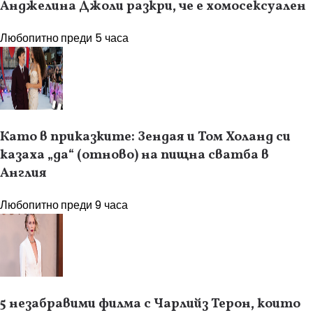
Анджелина Джоли разкри, че е хомосексуален
Любопитно
преди 5 часа
Като в приказките: Зендая и Том Холанд си
казаха „да“ (отново) на пищна сватба в
Англия
Любопитно
преди 9 часа
5 незабравими филма с Чарлийз Терон, които