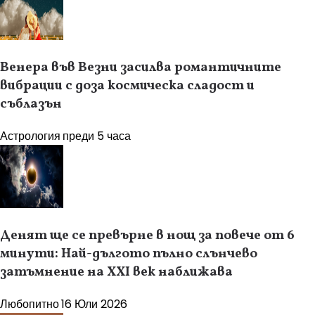
Венера във Везни засилва романтичните
вибрации с доза космическа сладост и
съблазън
Астрология
преди 5 часа
Денят ще се превърне в нощ за повече от 6
минути: Най-дългото пълно слънчево
затъмнение на XXI век наближава
Любопитно
16 Юли 2026