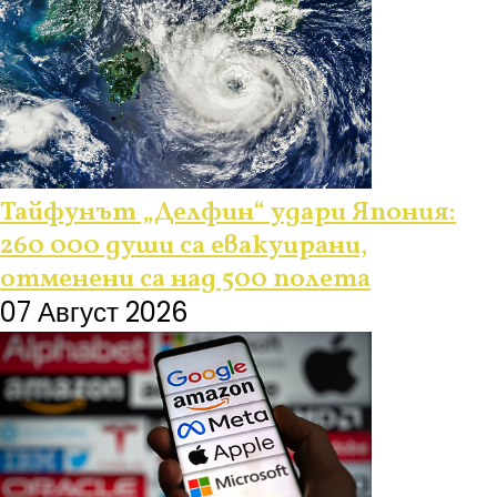
Тайфунът „Делфин“ удари Япония:
260 000 души са евакуирани,
отменени са над 500 полета
07 Август 2026