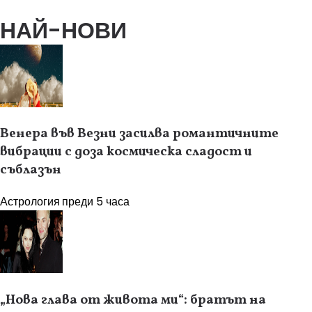
НАЙ-НОВИ
Венера във Везни засилва романтичните
вибрации с доза космическа сладост и
съблазън
Астрология
преди 5 часа
„Нова глава от живота ми“: братът на