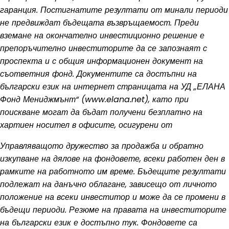
гаранция. Постигнатите резултати от минали периоди
не предвиждат бъдещата възвръщаемост. Преди
вземане на окончателно инвестиционно решение е
препоръчително инвеститорите да се запознаят с
проспекта и с общия информационен документ на
съответния фонд. Документите са достъпни на
български език на интернет страницата на УД „ЕЛАНА
Фонд Мениджмънт“ (www.elana.net), като при
поискване могат да бъдат получени безплатно на
хартиен носител в офисите, осигурени от
Управляващото дружество за продажба и обратно
изкупване на дялове на фондовете, всеки работен ден в
рамките на работното им време. Бъдещите резултати
подлежат на данъчно облагане, зависещо от личното
положение на всеки инвеститор и може да се промени в
бъдещи периоди. Резюме на правата на инвеститорите
на български език е достъпно тук. Фондовете са