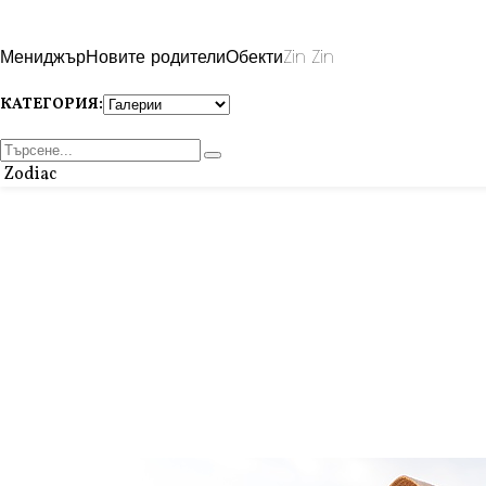
Мениджър
Новите родители
Обекти
Zin Zin
КАТЕГОРИЯ:
Zodiac