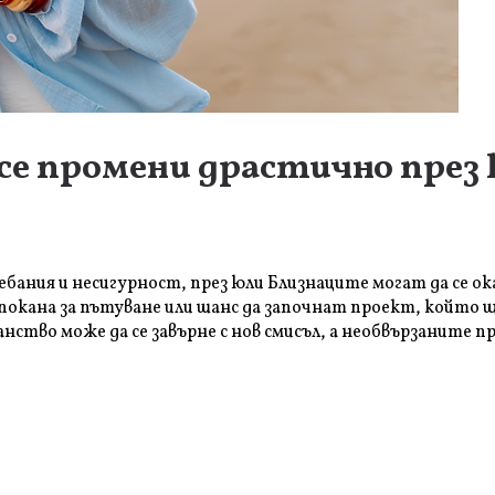
се промени драстично през
лебания и несигурност, през юли Близнаците могат да се 
окана за пътуване или шанс да започнат проект, който щ
нство може да се завърне с нов смисъл, а необвързаните 