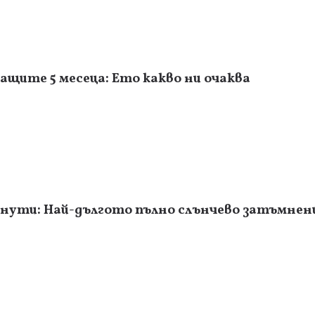
ащите 5 месеца: Ето какво ни очаква
инути: Най-дългото пълно слънчево затъмнени