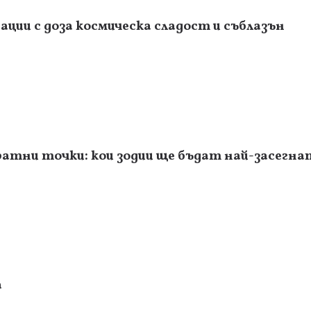
ции с доза космическа сладост и съблазън
атни точки: кои зодии ще бъдат най-засегна
а