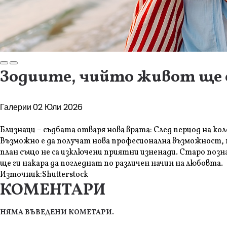
Зодиите, чийто живот ще 
Галерии
02 Юли 2026
Близнаци – съдбата отваря нова врата: След период на ко
Възможно е да получат нова професионална възможност, п
план също не са изключени приятни изненади. Старо позна
ще ги накара да погледнат по различен начин на любовта.
Източник:
Shutterstock
КОМЕНТАРИ
НЯМА ВЪВЕДЕНИ КОМЕТАРИ.