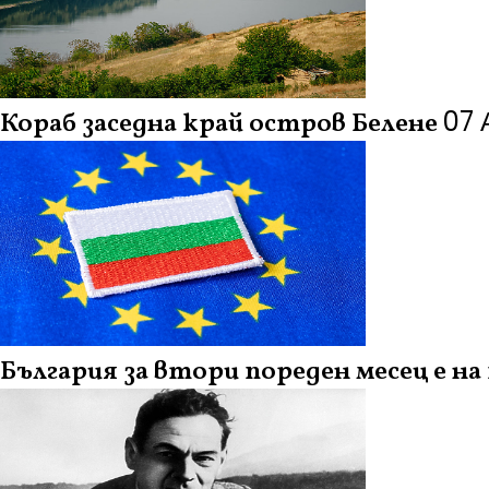
07 
Кораб заседна край остров Белене
България за втори пореден месец е н