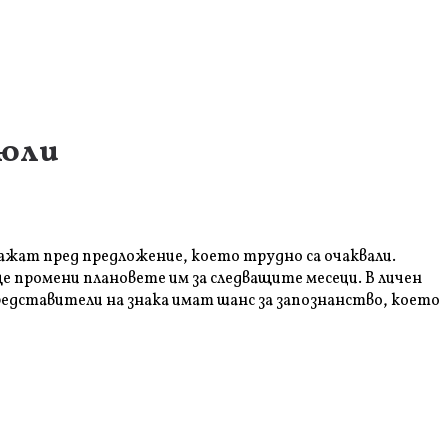
 юли
окажат пред предложение, което трудно са очаквали.
е промени плановете им за следващите месеци. В личен
представители на знака имат шанс за запознанство, което