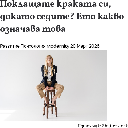
Поклащате краката си,
докато седите? Ето какво
означава това
Развитие
Психология
Modernity
20 Март 2026
Източник: Shutterstock