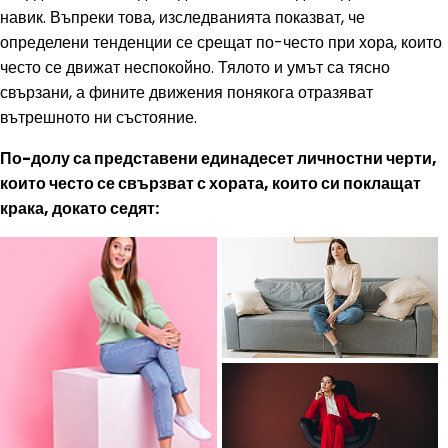
навик. Въпреки това, изследванията показват, че
определени тенденции се срещат по-често при хора, които
често се движат неспокойно. Тялото и умът са тясно
свързани, а фините движения понякога отразяват
вътрешното ни състояние.
По-долу са представени единадесет личностни черти,
които често се свързват с хората, които си поклащат
крака, докато седят: