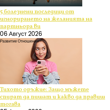
5 болезнени последици от
игнорирането на желанията на
партньора ви
06 Август 2026
Развитие
Отношения
Тихото оръжие: Защо мъжете
спират да пишат и какво да правиш
тогава