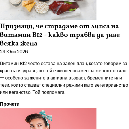
Признаци, че страдаме от липса на
витамин B12 - какво трябва да знае
всяка жена
23 Юли 2026
Витамин B12 често остава на заден план, когато говорим за
красота и здраве, но той е жизненоважен за женското тяло
— особено за жените в активна възраст, бременните или
тези, които спазват специални режими като вегетарианство
или веганство. Той подпомага
Прочети