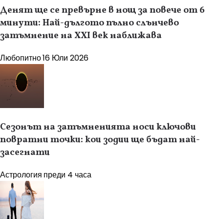
Денят ще се превърне в нощ за повече от 6
минути: Най-дългото пълно слънчево
затъмнение на XXI век наближава
Любопитно
16 Юли 2026
Сезонът на затъмненията носи ключови
повратни точки: кои зодии ще бъдат най-
засегнати
Астрология
преди 4 часа