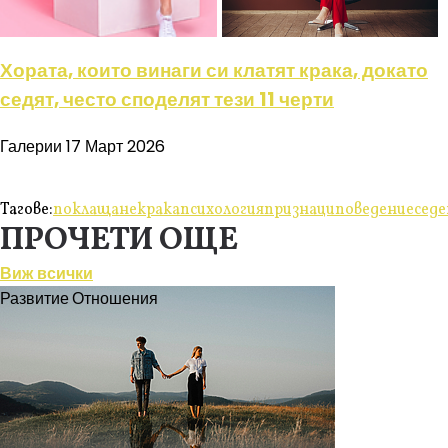
Хората, които винаги си клатят крака, докато
седят, често споделят тези 11 черти
Галерии
17 Март 2026
Тагове:
поклащане
крака
психология
признаци
поведение
седе
ПРОЧЕТИ ОЩЕ
Виж всички
Развитие
Отношения