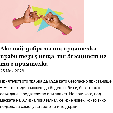
Ако най-добрата ти приятелка
прави тези 5 неща, тя всъщност не
ти е приятелка
25 Май 2026
Приятелството трябва да бъде като безопасно пристанище
– място, където можеш да бъдеш себе си, без страх от
осъждане, предателство или завист. Но понякога, под
маската на „близка приятелка“, се крие човек, който тихо
подкопава самочувствието ти и те държи