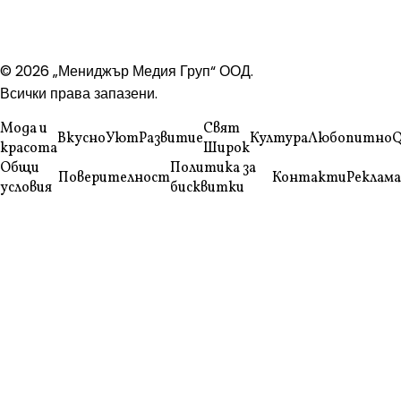
© 2026 „Мениджър Медия Груп“ ООД.
Всички права запазени.
Мода и
Свят
Вкусно
Уют
Развитие
Култура
Любопитно
Q
красота
Широк
Общи
Политика за
Поверителност
Контакти
Реклама
условия
бисквитки