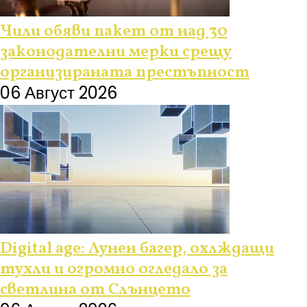
Чили обяви пакет от над 30
законодателни мерки срещу
организираната престъпност
06 Август 2026
Digital age: Лунен багер, охлждащи
тухли и огромно огледало за
светлина от Слънцето