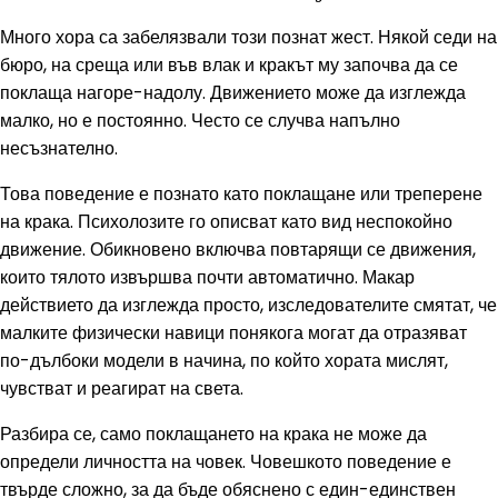
Много хора са забелязвали този познат жест. Някой седи на
бюро, на среща или във влак и кракът му започва да се
поклаща нагоре-надолу. Движението може да изглежда
малко, но е постоянно. Често се случва напълно
несъзнателно.
Това поведение е познато като поклащане или треперене
на крака. Психолозите го описват като вид неспокойно
движение. Обикновено включва повтарящи се движения,
които тялото извършва почти автоматично. Макар
действието да изглежда просто, изследователите смятат, че
малките физически навици понякога могат да отразяват
по-дълбоки модели в начина, по който хората мислят,
чувстват и реагират на света.
Разбира се, само поклащането на крака не може да
определи личността на човек. Човешкото поведение е
твърде сложно, за да бъде обяснено с един-единствен