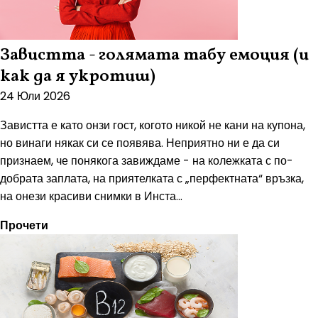
Завистта - голямата табу емоция (и
как да я укротиш)
24 Юли 2026
Завистта е като онзи гост, когото никой не кани на купона,
но винаги някак си се появява. Неприятно ни е да си
признаем, че понякога завиждаме - на колежката с по-
добрата заплата, на приятелката с „перфектната“ връзка,
на онези красиви снимки в Инста...
Прочети