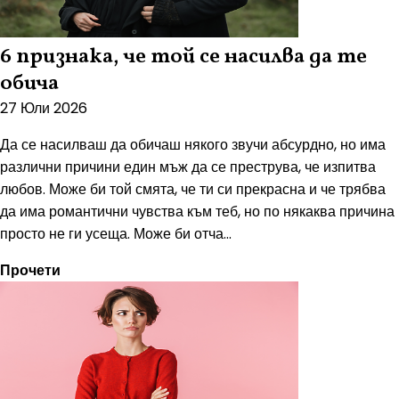
6 признака, че той се насилва да те
обича
27 Юли 2026
Да се насилваш да обичаш някого звучи абсурдно, но има
различни причини един мъж да се преструва, че изпитва
любов. Може би той смята, че ти си прекрасна и че трябва
да има романтични чувства към теб, но по някаква причина
просто не ги усеща. Може би отча...
Прочети