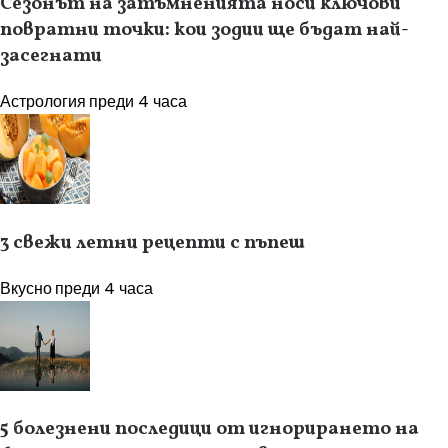
Сезонът на затъмненията носи ключови
повратни точки: кои зодии ще бъдат най-
засегнати
Астрология
преди 4 часа
3 свежи летни рецепти с пъпеш
Вкусно
преди 4 часа
5 болезнени последици от игнорирането на