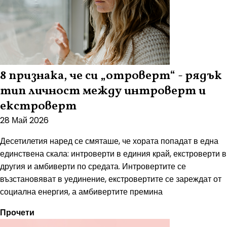
8 признака, че си „отроверт“ - рядък
тип личност между интроверт и
екстроверт
28 Май 2026
Десетилетия наред се смяташе, че хората попадат в една
единствена скала: интроверти в единия край, екстроверти в
другия и амбиверти по средата. Интровертите се
възстановяват в уединение, екстровертите се зареждат от
социална енергия, а амбивертите премина
Прочети