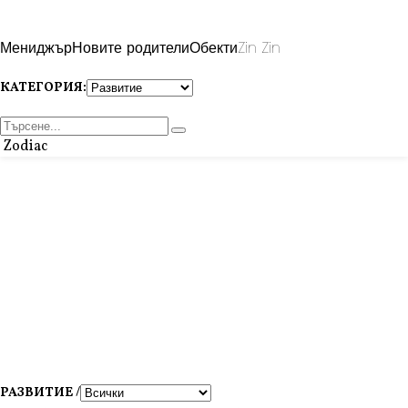
Мениджър
Новите родители
Обекти
Zin Zin
КАТЕГОРИЯ:
Zodiac
РАЗВИТИЕ /