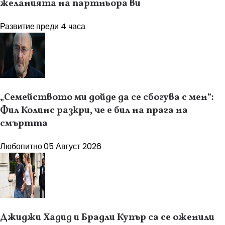
желанията на партньора ви
Развитие
преди 4 часа
„Семейството ми дойде да се сбогува с мен“:
Фил Колинс разкри, че е бил на прага на
смъртта
Любопитно
05 Август 2026
Джиджи Хадид и Брадли Купър са се оженили