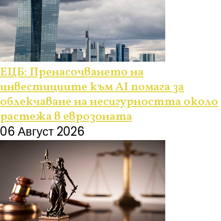
ЕЦБ: Пренасочването на
инвестициите към AI помага за
облекчаване на несигурността около
растежа в еврозоната
06 Август 2026