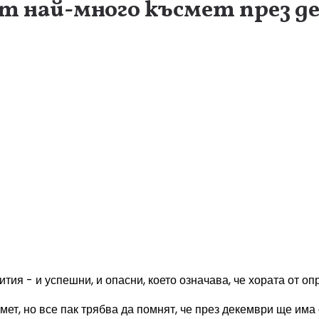
т най-много късмет през д
ия - и успешни, и опасни, което означава, че хората от оп
мет, но все пак трябва да помнят, че през декември ще има