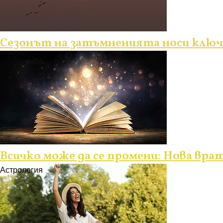
Сезонът на затъмненията носи ключо
Астрология
Всичко може да се промени: Нова врат
Астрология