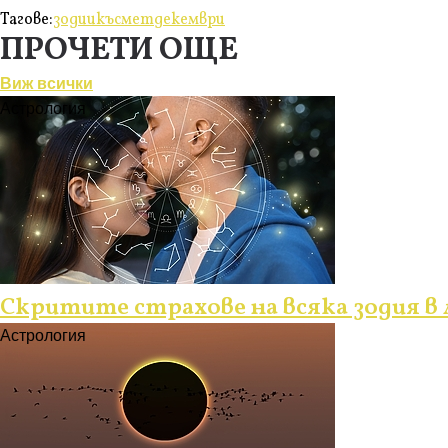
Тагове:
зодии
късмет
декември
ПРОЧЕТИ ОЩЕ
Виж всички
Астрология
Скритите страхове на всяка зодия в
Астрология