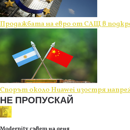
Продажбата на евро от САЩ в подкре
Спорът около Huawei изостря напр
НЕ ПРОПУСКАЙ
Modernity съвет на деня