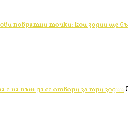
ви повратни точки: кои зодии ще бъ
а е на път да се отвори за три зодии