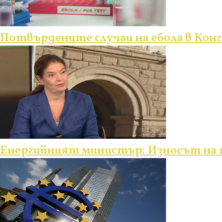
Потвърдените случаи на ебола в Кон
Енергийният министър: Износът на т