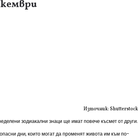
екември
Източник: Shutterstock
ределени зодиакални знаци ще имат повече късмет от други.
 опасни дни, които могат да променят живота им към по-