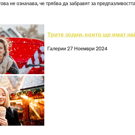
това не означава, че трябва да забравят за предпазливостта
Трите зодии, които ще имат н
Галерии
27 Ноември 2024