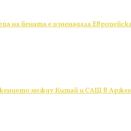
па на йената е изненадала Европейск
ежението между Китай и САЩ в Арже