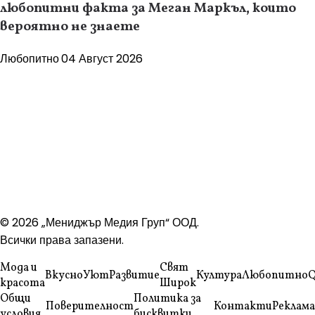
любопитни факта за Меган Маркъл, които
вероятно не знаете
Любопитно
04 Август 2026
© 2026 „Мениджър Медия Груп“ ООД.
Всички права запазени.
Мода и
Свят
Вкусно
Уют
Развитие
Култура
Любопитно
Q
красота
Широк
Общи
Политика за
Поверителност
Контакти
Реклама
условия
бисквитки