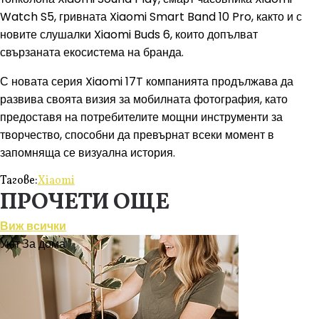
Watch S5, гривната Xiaomi Smart Band 10 Pro, както и с
новите слушалки Xiaomi Buds 6, които допълват
свързаната екосистема на бранда.
С новата серия Xiaomi 17T компанията продължава да
развива своята визия за мобилната фотография, като
предоставя на потребителите мощни инструменти за
творчество, способни да превърнат всеки момент в
запомняща се визуална история.
Тагове:
Xiaomi
ПРОЧЕТИ ОЩЕ
Виж всички
Уют
За дома