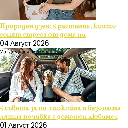
Природен дзен: 5 растения, които
гонят стреса от дома ни
04 Август 2026
Уют
Домашни любимци
5 съвета за по-спокойна и безопасна
лятна почивка с домашен любимец
01 Август 2026