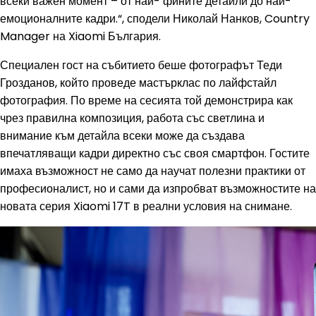
всеки важен момент – от най- фините детайли до най-
емоционалните кадри.“, сподели Николай Нанков, Country
Manager на Xiaomi България.
Специален гост на събитието беше фотографът Теди
Грозданов, който проведе мастърклас по лайфстайл
фотография. По време на сесията той демонстрира как
чрез правилна композиция, работа със светлина и
внимание към детайла всеки може да създава
впечатляващи кадри директно със своя смартфон. Гостите
имаха възможност не само да научат полезни практики от
професионалист, но и сами да изпробват възможностите на
новата серия Xiaomi 17T в реални условия на снимане.