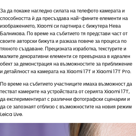
За да покаже нагледно силата на телефото камерата и
способността ѝ да пресъздава най-фините елементи на
изображението, Xiaomi си партнира с бижутера Нева
Балникова. По време на събитието тя представи част от
своите авторски бижута и разказа повече за процеса по
тяхното създаване. Прецизната изработка, текстурите и
малките декоративни елементи се превърнаха в идеален
обект за демонстрация на възможностите за приближение
и детайлност на камерата на Xiaomi 17T и Xiaomi 17T Pro.
По време на събитието участниците имаха възможност да
тестват камерите на устройствата от серията Xiaomi 17T,
да експериментират с различни фотографски сценарии и
да се запознаят отблизо с възможностите на новия режим
Leica Live.