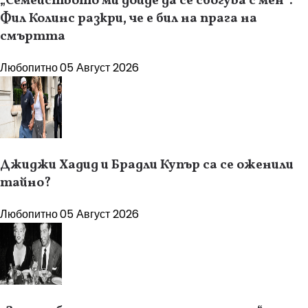
„Семейството ми дойде да се сбогува с мен“:
Фил Колинс разкри, че е бил на прага на
смъртта
Любопитно
05 Август 2026
Джиджи Хадид и Брадли Купър са се оженили
тайно?
Любопитно
05 Август 2026