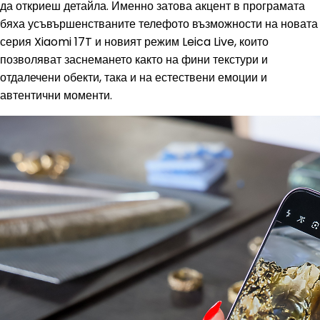
да откриеш детайла. Именно затова акцент в програмата
бяха усъвършенстваните телефото възможности на новата
серия Xiaomi 17T и новият режим Leica Live, които
позволяват заснемането както на фини текстури и
отдалечени обекти, така и на естествени емоции и
автентични моменти.