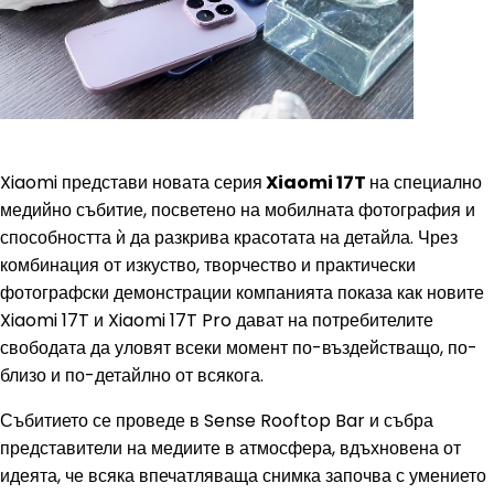
Xiaomi представи новата серия
Xiaomi 17T
на специално
медийно събитие, посветено на мобилната фотография и
способността ѝ да разкрива красотата на детайла. Чрез
комбинация от изкуство, творчество и практически
фотографски демонстрации компанията показа как новите
Xiaomi 17T и Xiaomi 17T Pro дават на потребителите
свободата да уловят всеки момент по-въздействащо, по-
близо и по-детайлно от всякога.
Събитието се проведе в Sense Rooftop Bar и събра
представители на медиите в атмосфера, вдъхновена от
идеята, че всяка впечатляваща снимка започва с умението