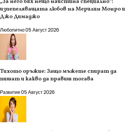
„За него бях нещо наистина специално“:
изпепеляващата любов на Мерилин Монро и
Джо Димаджо
Любопитно
05 Август 2026
Тихото оръжие: Защо мъжете спират да
пишат и какво да правиш тогава
Развитие
05 Август 2026