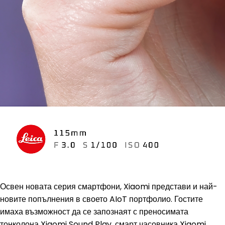
Освен новата серия смартфони, Xiaomi представи и най-
новите попълнения в своето AIoT портфолио. Гостите
имаха възможност да се запознаят с преносимата
тонколона Xiaomi Sound Play, смарт часовника Xiaomi