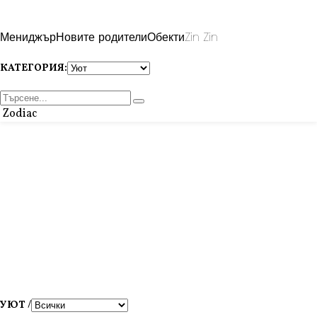
Мениджър
Новите родители
Обекти
Zin Zin
КАТЕГОРИЯ:
Zodiac
УЮТ /