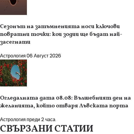
Сезонът на затъмненията носи ключови
повратни точки: кои зодии ще бъдат най-
засегнати
Астрология
06 Август 2026
Огледалната дата 08.08: Вълшебният ден на
желанията, който отваря Лъвската порта
Астрология
преди 2 часа
СВЪРЗАНИ СТАТИИ