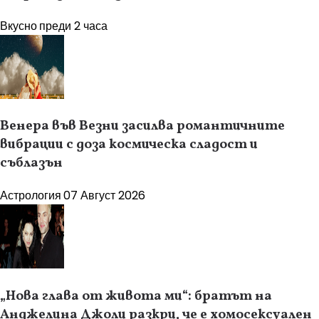
Вкусно
преди 2 часа
Венера във Везни засилва романтичните
вибрации с доза космическа сладост и
съблазън
Астрология
07 Август 2026
„Нова глава от живота ми“: братът на
Анджелина Джоли разкри, че е хомосексуален