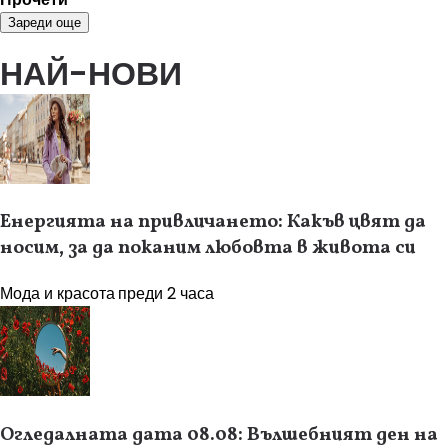
Зареди още
НАЙ-НОВИ
Енергията на привличането: Какъв цвят да
носим, за да поканим любовта в живота си
Мода и красота
преди 2 часа
Огледалната дата 08.08: Вълшебният ден на