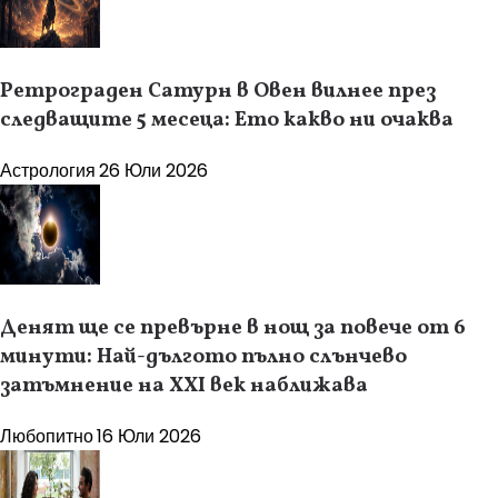
Ретрограден Сатурн в Овен вилнее през
следващите 5 месеца: Ето какво ни очаква
Астрология
26 Юли 2026
Денят ще се превърне в нощ за повече от 6
минути: Най-дългото пълно слънчево
затъмнение на XXI век наближава
Любопитно
16 Юли 2026