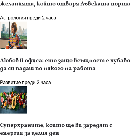
желанията, който отваря Лъвската порта
Астрология
преди 2 часа
Любов в офиса: ето защо всъщност е хубаво
да си падаш по някого на работа
Развитие
преди 2 часа
Суперхраните, които ще ви заредят с
енергия за целия ден