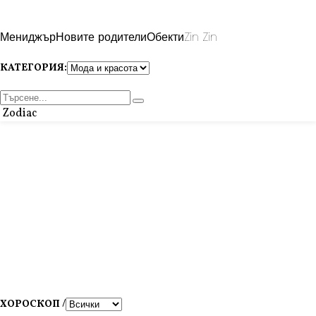
Мениджър
Новите родители
Обекти
Zin Zin
КАТЕГОРИЯ:
Zodiac
ХОРОСКОП /