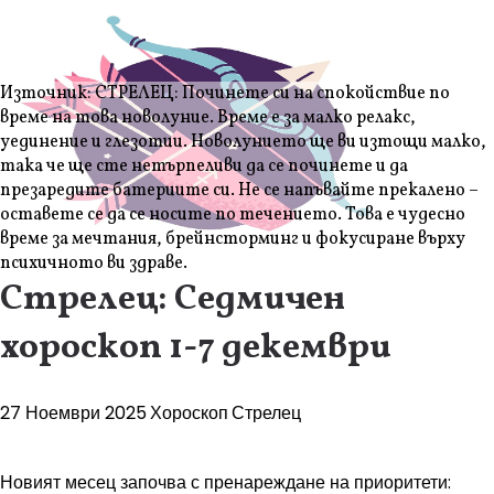
Източник: СТРЕЛЕЦ: Починете си на спокойствие по
време на това новолуние. Време е за малко релакс,
уединение и глезотии. Новолунието ще ви изтощи малко,
така че ще сте нетърпеливи да се починете и да
презаредите батериите си. Не се напъвайте прекалено –
оставете се да се носите по течението. Това е чудесно
време за мечтания, брейнсторминг и фокусиране върху
психичното ви здраве.
Стрелец: Седмичен
хороскоп 1-7 декември
27 Ноември 2025
Хороскоп
Стрелец
Новият месец започва с пренареждане на приоритети: