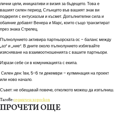
лични цели, инициативи и визия за бъдещето. Това е
вашият силен период. Слънцето във вашият знак ви
подкрепя с ентусиазъм и късмет. Допълнителни сила и
обаяние добавят Венера и Марс, които също транзитират
през знака Стрелец.
Пълнолунието активира партньорската ос – баланс между
„аз“ и „ние“. В дните около пълнолунието избягвайте
изясняване на взаимоотношенията с вашите партньори.
Изрази себе си в комуникацията с екипа.
Силен ден: 1ви, 5-6 ти декември – кулминация на проект
или ново начало.
Съвет: не обещавай повече, отколкото можеш да изпълниш.
Тагове:
седмичен хороскоп
ПРОЧЕТИ ОЩЕ