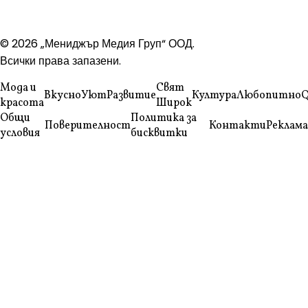
© 2026 „Мениджър Медия Груп“ ООД.
Всички права запазени.
Мода и
Свят
Вкусно
Уют
Развитие
Култура
Любопитно
Q
красота
Широк
Общи
Политика за
Поверителност
Контакти
Реклама
условия
бисквитки