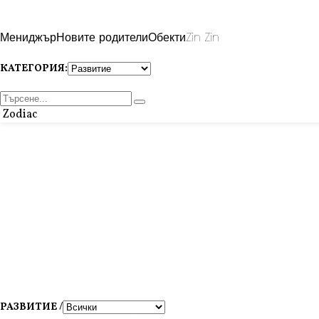
Мениджър
Новите родители
Обекти
Zin Zin
КАТЕГОРИЯ:
Zodiac
РАЗВИТИЕ /