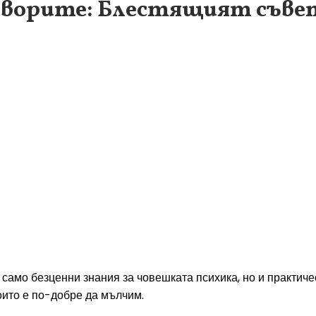
 говорите: Блестящият съве
амо безценни знания за човешката психика, но и практическ
оито е по-добре да мълчим.