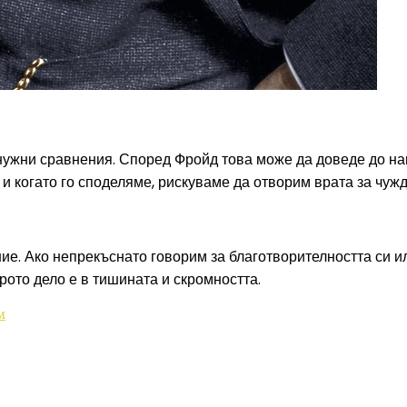
енужни сравнения. Според Фройд това може да доведе до на
и когато го споделяме, рискуваме да отворим врата за чуж
ие. Ако непрекъснато говорим за благотворителността си ил
рото дело е в тишината и скромността.
м