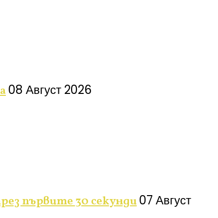
08 Август 2026
а
07 Август
рез първите 30 секунди