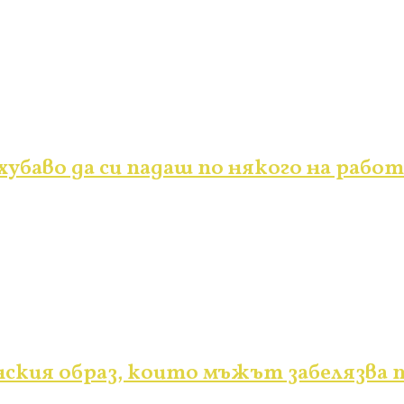
убаво да си падаш по някого на работ
ския образ, които мъжът забелязва п