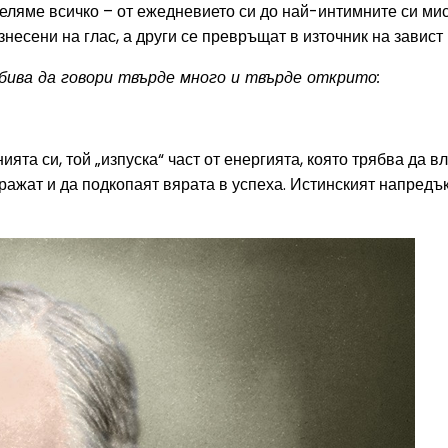
еляме всичко – от ежедневието си до най-интимните си мис
знесени на глас, а други се превръщат в източник на завист
бива да говори твърде много и твърде открито:
ията си, той „изпуска“ част от енергията, която трябва да 
куражат и да подкопаят вярата в успеха. Истинският напред