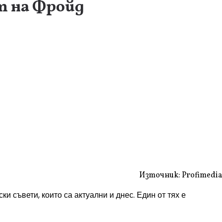
т на Фройд
Източник: Profimedia
и съвети, които са актуални и днес. Един от тях е