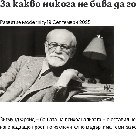
За какво никога не бива да
Развитие
Modernity
19 Септември 2025
Зигмунд Фройд – бащата на психоанализата – е оставил не с
изненадващо прост, но изключително мъдър: има теми, за к