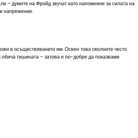
ли – думите на Фройд звучат като напомняне за силата на
 и напрежение.
вложи в осъществяването им. Освен това околните често
ък обича тишината – затова е по-добре да показваме