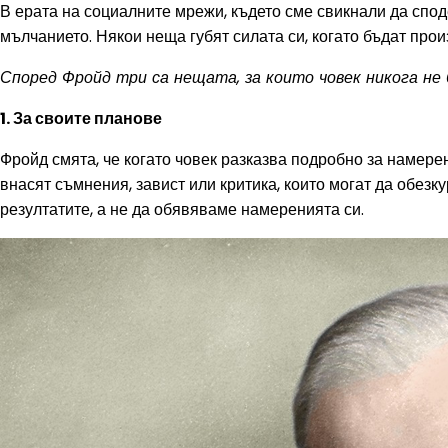
В ерата на социалните мрежи, където сме свикнали да спод
мълчанието. Някои неща губят силата си, когато бъдат прои
Според Фройд три са нещата, за които човек никога не 
1. За своите планове
Фройд смята, че когато човек разказва подробно за намерен
внасят съмнения, завист или критика, които могат да обез
резултатите, а не да обявяваме намеренията си.