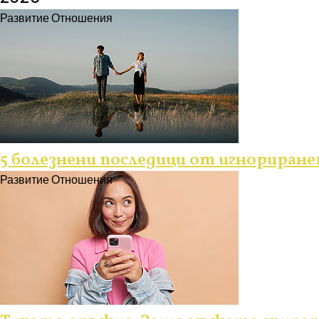
Развитие
Отношения
5 болезнени последици от игнориран
Развитие
Отношения