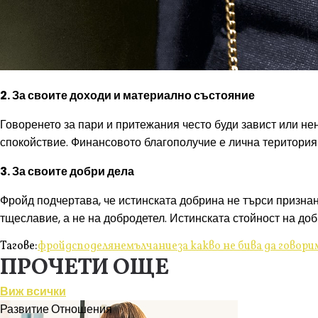
2. За своите доходи и материално състояние
Говоренето за пари и притежания често буди завист или н
спокойствие. Финансовото благополучие е лична територия 
3. За своите добри дела
Фройд подчертава, че истинската добрина не търси признан
тщеславие, а не на добродетел. Истинската стойност на доб
Тагове:
фройд
споделяне
мълчание
за какво не бива да говори
ПРОЧЕТИ ОЩЕ
Виж всички
Развитие
Отношения