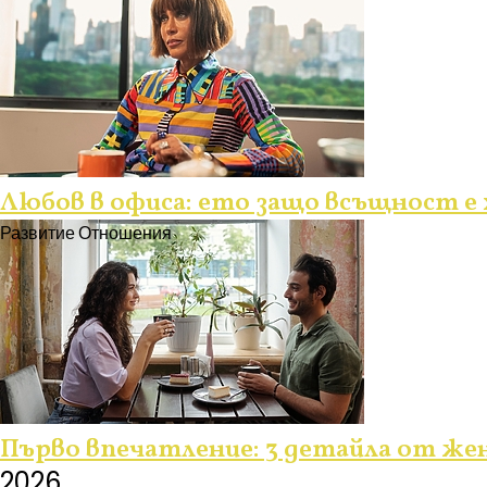
Любов в офиса: ето защо всъщност е х
Развитие
Отношения
Първо впечатление: 3 детайла от жен
2026