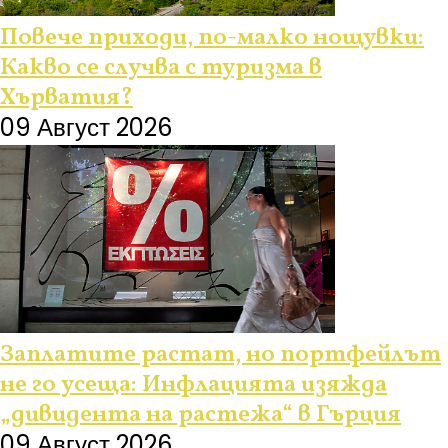
Повече приходи, по-малко нощувки:
Какво се случва с туризма в
Хърватия?
09 Август 2026
Заплатите растат, но портфейлът
не го усеща: Инфлацията изяжда
„дивидента на растежа“ в Гърция
09 Август 2026