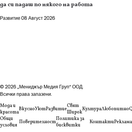
да си падаш по някого на работа
Развитие
08 Август 2026
© 2026 „Мениджър Медия Груп“ ООД.
Всички права запазени.
Мода и
Свят
Вкусно
Уют
Развитие
Култура
Любопитно
Q
красота
Широк
Общи
Политика за
Поверителност
Контакти
Реклама
условия
бисквитки