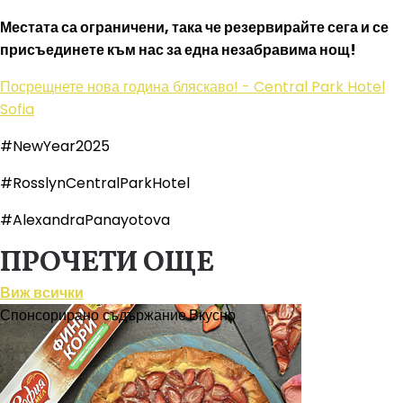
Местата са ограничени, така че резервирайте сега и се
присъединете към нас за една незабравима нощ!
Посрещнете нова година бляскаво! - Central Park Hotel
Sofia
#NewYear2025
#RosslynCentralParkHotel
#AlexandraPanayotova
ПРОЧЕТИ ОЩЕ
Виж всички
Спонсорирано съдържание
Вкусно