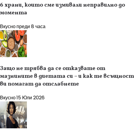
6 храни, които сме измивали неправилно до
момента
Вкусно
преди 8 часа
Защо не трябва да се отказвате от
мазнините в диетата си – и как те всъщност
ви помагат да отслабнете
Вкусно
15 Юли 2026