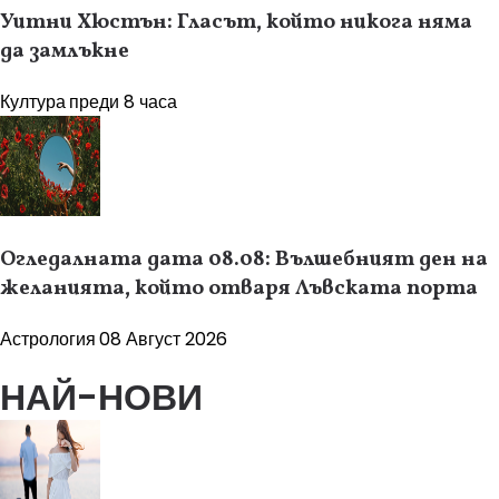
Уитни Хюстън: Гласът, който никога няма
да замлъкне
Култура
преди 8 часа
Огледалната дата 08.08: Вълшебният ден на
желанията, който отваря Лъвската порта
Астрология
08 Август 2026
НАЙ-НОВИ