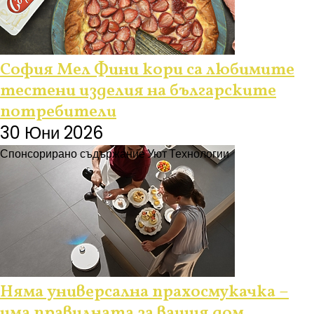
София Мел Фини кори са любимите
тестени изделия на българските
потребители
30 Юни 2026
Спонсорирано съдържание
Уют
Технологии
Няма универсална прахосмукачка –
има правилната за вашия дом