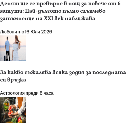
Денят ще се превърне в нощ за повече от 6
минути: Най-дългото пълно слънчево
затъмнение на XXI век наближава
Любопитно
16 Юли 2026
За какво съжалява всяка зодия за последната
си връзка
Астрология
преди 8 часа