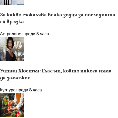
За какво съжалява всяка зодия за последната
си връзка
Астрология
преди 8 часа
Уитни Хюстън: Гласът, който никога няма
да замлъкне
Култура
преди 8 часа