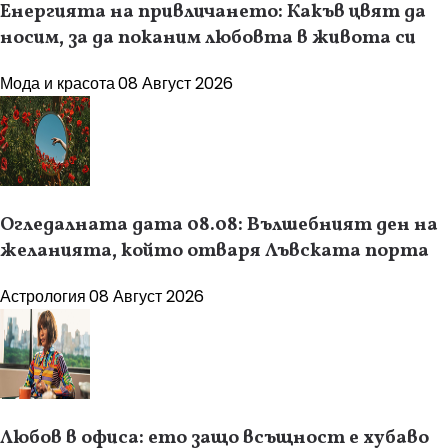
Енергията на привличането: Какъв цвят да
носим, за да поканим любовта в живота си
Мода и красота
08 Август 2026
Огледалната дата 08.08: Вълшебният ден на
желанията, който отваря Лъвската порта
Астрология
08 Август 2026
Любов в офиса: ето защо всъщност е хубаво