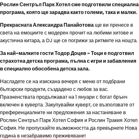
Рослин Сентръл Парк Хотел сме подготвили специална
програма, която ще зарадва както големи, така и малки.
Прекрасната Александра Панайотова
ще ви пренесе в
света на емоциите с модерен прочит на любими хитове и
акустична китара, а DJ ще се погрижи за ритмите на нощта.
За най-малките гости Тодор Доцев - Тоци е подготвил
страхотна детска програма, пълна с игри и забавления
в специално обособена детска зала.
Насладете се на изискана вечеря с меню от подбрани
български продукти, създадено с любов за вас.
Празненствата продължават на 1 януари с богат брънч
включен в куверта. Закупувайки куверт, се възползвате от
преференциалните ни предложения за настаняване в
Рослин Сентръл Парк Хотел София и Рослин Тракия Хотел
София. Не пропускайте възможността да превърнете Нова
година в незабравимо преживяване!