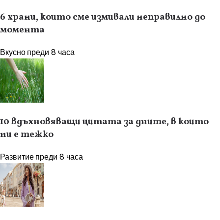
6 храни, които сме измивали неправилно до
момента
Вкусно
преди 8 часа
10 вдъхновяващи цитата за дните, в които
ни е тежко
Развитие
преди 8 часа