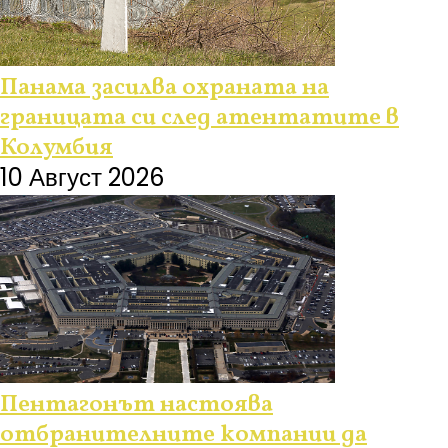
Панама засилва охраната на
границата си след атентатите в
Колумбия
10 Август 2026
Пентагонът настоява
отбранителните компании да