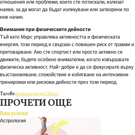
отношения или проблеми, които сте потискали, излизат
наяве, за да могат да бъдат излекувани или затворени по
нов начин.
Внимание при физическите дейности
Тъй като Марс управлява активността и физическата
енергия, този период е свързан с повишен риск от травми и
претоварване. Ако сте спортист или просто активно се
движите, бъдете особено внимателни, когато извършвате
физическа активност. Най-добре е да се фокусирате върху
възстановяване, спокойствие и избягване на интензивни
тренировки или рискови дейности през този период.
Тагове:
ретрограден Марс
ПРОЧЕТИ ОЩЕ
Виж всички
Астрология