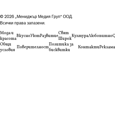
© 2026 „Мениджър Медия Груп“ ООД.
Всички права запазени.
Мода и
Свят
Вкусно
Уют
Развитие
Култура
Любопитно
Q
красота
Широк
Общи
Политика за
Поверителност
Контакти
Реклама
условия
бисквитки