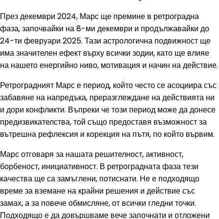
През декември 2024, Марс ще премине в ретроградна
фаза, започвайки на 8-ми декември и продължавайки до
24-ти февруари 2025. Тази астрологична подвижност ще
има значителен ефект върху всички зодии, като ще влияе
на нашето енергийно ниво, мотивация и начин на действие.
Ретроградният Марс е период, който често се асоциира със
забавяне на напредъка, преразглеждане на действията ни
и дори конфликти. Въпреки че този период може да донесе
предизвикателства, той също предоставя възможност за
вътрешна рефлексия и корекция на пътя, по който вървим.
Марс отговаря за нашата решителност, активност,
борбеност, инициативност. В ретроградната фаза тези
качества ще са замъглени, потиснати. Не е подходящо
време за вземане на крайни решения и действие със
замах, а за повече обмисляне, от всички гледни точки.
Подходящо е да довършваме вече започнати и отложени