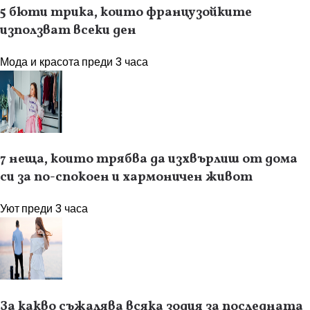
5 бюти трика, които французойките
използват всеки ден
Мода и красота
преди 3 часа
7 неща, които трябва да изхвърлиш от дома
си за по-спокоен и хармоничен живот
Уют
преди 3 часа
За какво съжалява всяка зодия за последната