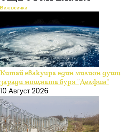
Виж всички
Китай евакуира един милион души
заради мощната буря "Делфин"
10 Август 2026