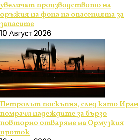
увеличат производството на
оръжия на фона на опасенията за
запасите
10 Август 2026
Петролът поскъпна, след като Иран
помрачи надеждите за бързо
повторно отваряне на Ормузкия
проток