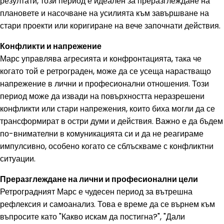
резултати, този период е идеален за преразглеждане на
плановете и насочване на усилията към завършване на
стари проекти или коригиране на вече започнати действия.
Конфликти и напрежение
Марс управлява агресията и конфронтацията, така че
когато той е ретрограден, може да се усеща нарастващо
напрежение в лични и професионални отношения. Този
период може да извади на повърхността неразрешени
конфликти или стари напрежения, които биха могли да се
трансформират в остри думи и действия. Важно е да бъдем
по-внимателни в комуникацията си и да не реагираме
импулсивно, особено когато се сблъскваме с конфликтни
ситуации.
Преразглеждане на лични и професионални цели
Ретроградният Марс е чудесен период за вътрешна
рефлексия и самоанализ. Това е време да се върнем към
въпросите като "Какво искам да постигна?", "Дали