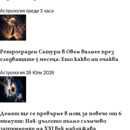
Астрология
преди 3 часа
Ретрограден Сатурн в Овен вилнее през
следващите 5 месеца: Ето какво ни очаква
Астрология
26 Юли 2026
Денят ще се превърне в нощ за повече от 6
минути: Най-дългото пълно слънчево
затъмнение на XXI век наближава