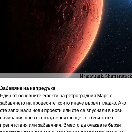
Източник: Shutterstock
Забавяне на напредъка
Един от основните ефекти на ретроградния Марс е
забавянето на процесите, които иначе вървят гладко. Ако
сте започнали нови проекти или сте се впуснали в нови
начинания през есента, вероятно ще се сблъскате с
препятствия или забавяния. Вместо да очаквате бързи