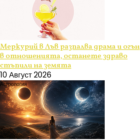
Меркурий в Лъв разпалва драма и огън
в отношенията, останете здраво
стъпили на земята
10 Август 2026
Астрология