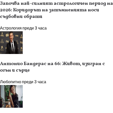
Започва най-силният астрологичен период на
2026: Коридорът на затъмненията носи
съдбовни обрати
Астрология
преди 3 часа
Антонио Бандерас на 66: Живот, изигран с
огън и сърце
Любопитно
преди 3 часа