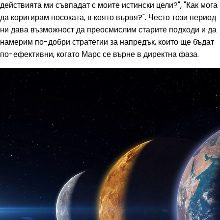
действията ми съвпадат с моите истински цели?", "Как мога
да коригирам посоката, в която вървя?". Често този период
ни дава възможност да преосмислим старите подходи и да
намерим по-добри стратегии за напредък, които ще бъдат
по-ефективни, когато Марс се върне в директна фаза.