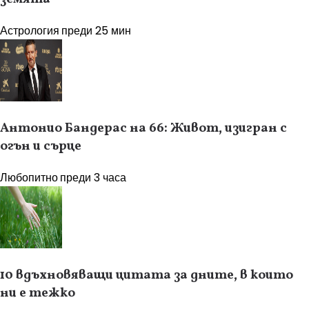
Астрология
преди 25 мин
Антонио Бандерас на 66: Живот, изигран с
огън и сърце
Любопитно
преди 3 часа
10 вдъхновяващи цитата за дните, в които
ни е тежко