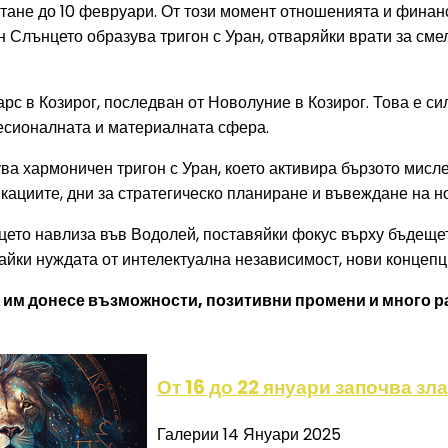
тане до 10 февруари. От този момент отношенията и финан
 Слънцето образува тригон с Уран, отваряйки врати за сме
рс в Козирог, последван от Новолуние в Козирог. Това е с
фесионалната и материалната сфера.
а хармоничен тригон с Уран, което активира бързото мисле
икациите, дни за стратегическо планиране и въвеждане на н
ето навлиза във Водолей, поставяйки фокус върху бъдещето
йки нуждата от интелектуална независимост, нови концепц
 им донесе възможности, позитивни промени и много радо
От 16 до 22 януари започва зл
Галерии
14 Януари 2025