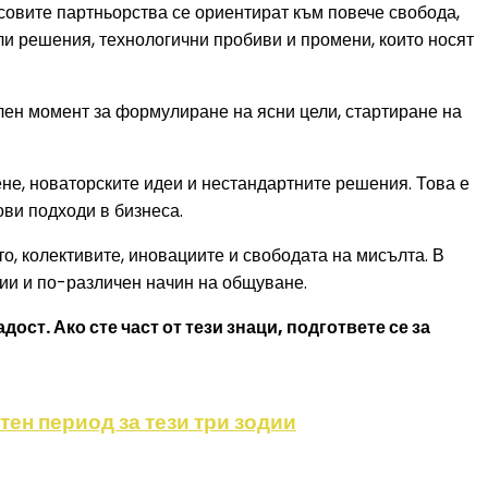
совите партньорства се ориентират към повече свобода,
ли решения, технологични пробиви и промени, които носят
илен момент за формулиране на ясни цели, стартиране на
не, новаторските идеи и нестандартните решения. Това е
ови подходи в бизнеса.
, колективите, иновациите и свободата на мисълта. В
ии и по-различен начин на общуване.
ст. Ако сте част от тези знаци, подгответе се за
атен период за тези три зодии