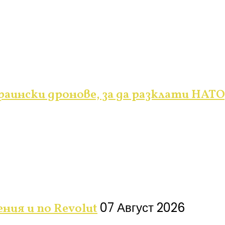
раински дронове, за да разклати НАТ
07 Август 2026
ния и по Revolut