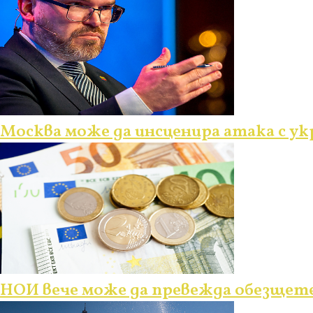
Москва може да инсценира атака с ук
НОИ вече може да превежда обезщете