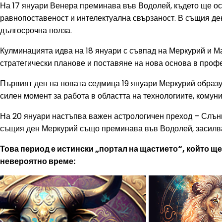
На 17 януари Венера преминава във Водолей, където ще ос
равнопоставеност и интелектуална свързаност. В същия ден
дългосрочна полза.
Кулминацията идва на 18 януари с съвпад на Меркурий и Ма
стратегически планове и поставяне на нова основа в про
Първият ден на новата седмица 19 януари Меркурий образув
силен момент за работа в областта на технологиите, комун
На 20 януари настъпва важен астрологичен преход – Слънц
същия ден Меркурий също преминава във Водолей, засилва
Това период е истински „портал на щастието“, който ще
невероятно време: