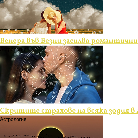
Венера във Везни засилва романтични
Астрология
Скритите страхове на всяка зодия в
Астрология