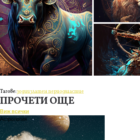
Тагове:
зодии
златен период
щастие
ПРОЧЕТИ ОЩЕ
Виж всички
Астрология