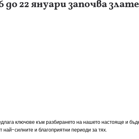
до 22 януари започва злате
едлага ключове към разбирането на нашето настояще и бъдещ
т най-силните и благоприятни периоди за тях.