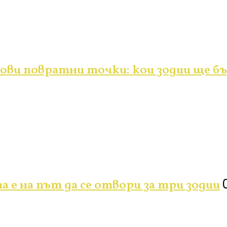
ви повратни точки: кои зодии ще бъ
а е на път да се отвори за три зодии