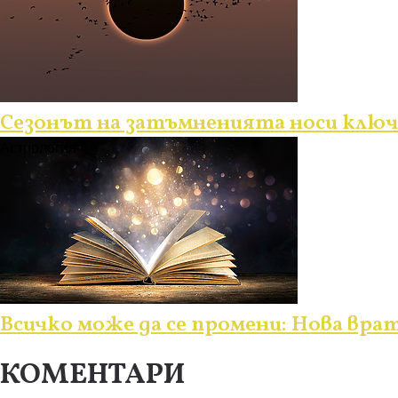
Сезонът на затъмненията носи ключо
Астрология
Всичко може да се промени: Нова врат
КОМЕНТАРИ