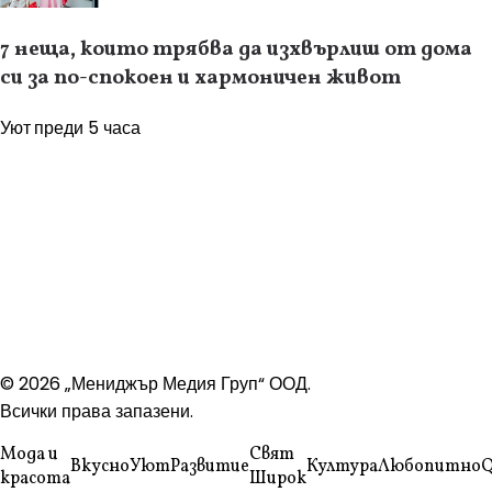
7 неща, които трябва да изхвърлиш от дома
си за по-спокоен и хармоничен живот
Уют
преди 5 часа
© 2026 „Мениджър Медия Груп“ ООД.
Всички права запазени.
Мода и
Свят
Вкусно
Уют
Развитие
Култура
Любопитно
Q
красота
Широк