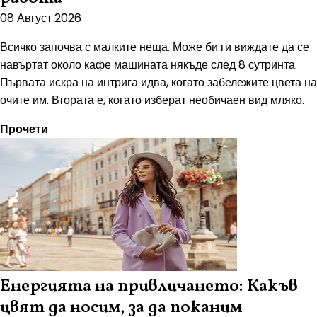
08 Август 2026
Всичко започва с малките неща. Може би ги виждате да се
навъртат около кафе машината някъде след 8 сутринта.
Първата искра на интрига идва, когато забележите цвета на
очите им. Втората е, когато изберат необичаен вид мляко.
Прочети
Енергията на привличането: Какъв
цвят да носим, за да поканим