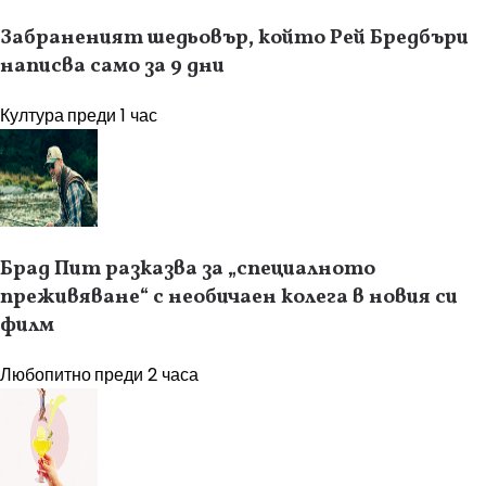
Забраненият шедьовър, който Рей Бредбъри
написва само за 9 дни
Култура
преди 1 час
Брад Пит разказва за „специалното
преживяване“ с необичаен колега в новия си
филм
Любопитно
преди 2 часа