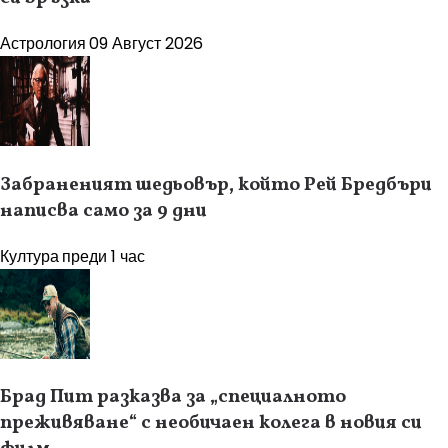
Астрология
09 Август 2026
Забраненият шедьовър, който Рей Бредбъри
написва само за 9 дни
Култура
преди 1 час
Брад Пит разказва за „специалното
преживяване“ с необичаен колега в новия си