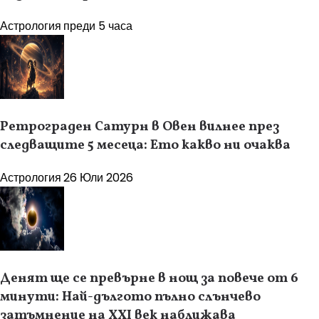
Астрология
преди 5 часа
Ретрограден Сатурн в Овен вилнее през
следващите 5 месеца: Ето какво ни очаква
Астрология
26 Юли 2026
Денят ще се превърне в нощ за повече от 6
минути: Най-дългото пълно слънчево
затъмнение на XXI век наближава