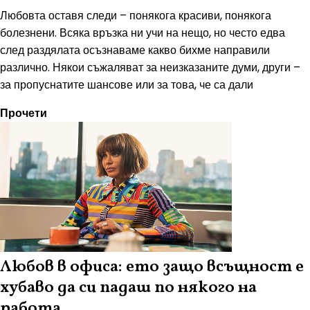
Любовта оставя следи – понякога красиви, понякога
болезнени. Всяка връзка ни учи на нещо, но често едва
след раздялата осъзнаваме какво бихме направили
различно. Някои съжаляват за неизказаните думи, други –
за пропуснатите шансове или за това, че са дали
Прочети
Любов в офиса: ето защо всъщност е
хубаво да си падаш по някого на
работа