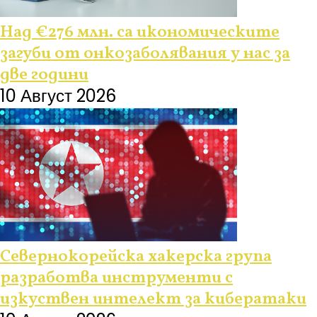
Над €276 млн. са икономическите
загуби от онкозаболявания у нас за
две години
10 Август 2026
Севернокорейска хакерска група
разработва инструменти с
изкуствен интелект за кибератаки