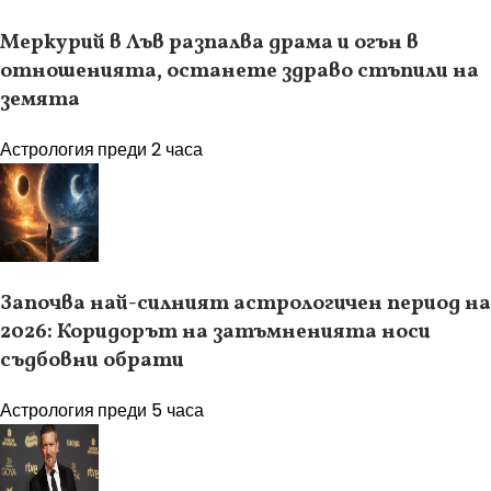
Меркурий в Лъв разпалва драма и огън в
отношенията, останете здраво стъпили на
земята
Астрология
преди 2 часа
Започва най-силният астрологичен период на
2026: Коридорът на затъмненията носи
съдбовни обрати
Астрология
преди 5 часа