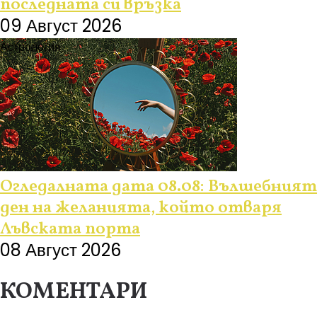
последната си връзка
09 Август 2026
Астрология
Огледалната дата 08.08: Вълшебният
ден на желанията, който отваря
Лъвската порта
08 Август 2026
КОМЕНТАРИ