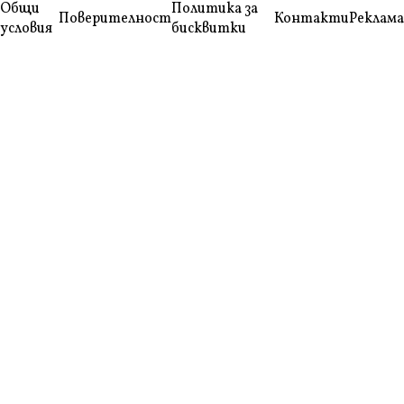
Общи
Политика за
Поверителност
Контакти
Реклама
условия
бисквитки