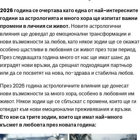
2026 година се очертава като една от най-интересните
години за астрологията и много хора ще изпитат важни
промени в личния си живот.
Новите астрологични
влияния ще доведат до емоционални трансформации и
нови възможности за любов, като някои зодии ще се окажат
особено щастливи в любовния си живот през този период.
През следващата година много от нас ще имат шанс да
изградят нови връзки, да срещнат подходящия партньор
или да се посветят на нова, по-здрава и стабилна любов.
През 2026 година астрологичните влияния ще донесат
нови възможности за много хора, особено в любовния им
живот. Някои зодии ще се сблъскат с промени, които ще ги
отведат към нови емоционални преживявания и връзки.
Ето кои са трите зодии, които ще имат най-много
късмет в любовта през новата година: