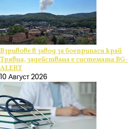
Взривове в завод за боеприпаси край
Трявна, задействана е системата BG-
ALERT
10 Август 2026