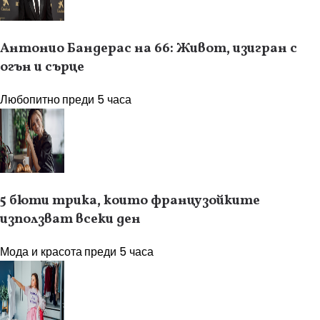
Антонио Бандерас на 66: Живот, изигран с
огън и сърце
Любопитно
преди 5 часа
5 бюти трика, които французойките
използват всеки ден
Мода и красота
преди 5 часа