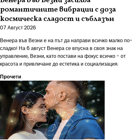
Венера във Везни засилва
романтичните вибрации с доза
космическа сладост и съблазън
07 Август 2026
Венера във Везни е на път да направи всичко малко по-
сладко! На 6 август Венера се впусна в своя знак на
управление, Везни, като постави на фокус всичко - от
красота и привличане до естетика и социализация.
Прочети