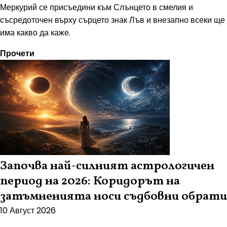
Меркурий се присъедини към Слънцето в смелия и
съсредоточен върху сърцето знак Лъв и внезапно всеки ще
има какво да каже.
Прочети
Започва най-силният астрологичен
период на 2026: Коридорът на
затъмненията носи съдбовни обрати
10 Август 2026