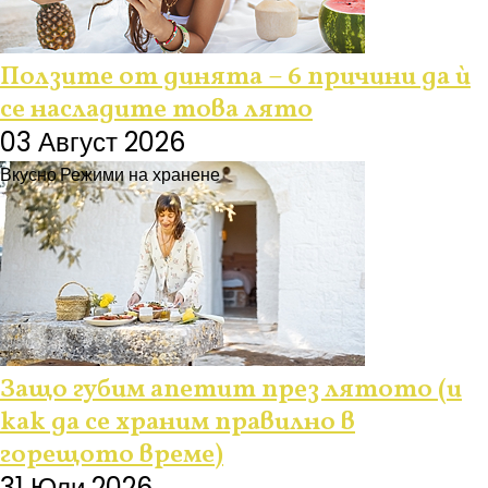
Ползите от динята – 6 причини да ѝ
се насладите това лято
03 Август 2026
Вкусно
Режими на хранене
Защо губим апетит през лятото (и
как да се храним правилно в
горещото време)
31 Юли 2026