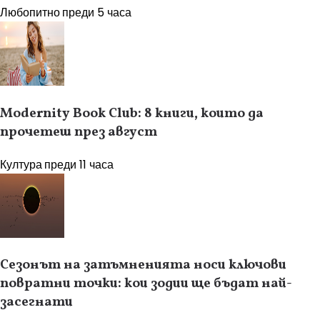
Любопитно
преди 5 часа
Modernity Book Club: 8 книги, които да
прочетеш през август
Култура
преди 11 часа
Сезонът на затъмненията носи ключови
повратни точки: кои зодии ще бъдат най-
засегнати