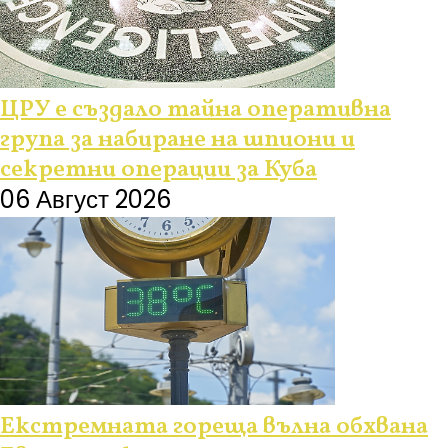
ЦРУ е създало тайна оперативна
група за набиране на шпиони и
секретни операции за Куба
06 Август 2026
Екстремната гореща вълна обхвана