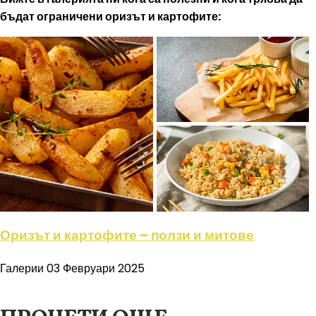
бъдат ограничени оризът и картофите:
Оризът и картофите – ползи и митове
Галерии
03 Февруари 2025