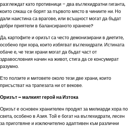
разглеждат като противници – два въглехидратни гиганта,
които сякаш се борят за първото място в чиниите ни. Но
дали наистина са врагове, или всъщност могат да бъдат
добри приятели в балансираното хранене?
Да, картофите и оризът са често демонизирани в диетите,
особено при хора, които избягват въглехидрати. Истината
обаче е, че тези храни могат да бъдат част от
здравословния начин на живот, стига да се консумират
разумно.
Ето ползите и митовете около тези две храни, които
присъстват на трапезата ни от векове.
Оризът – малкият герой на Изтока
Оризът е основен хранителен продукт за милиарди хора по
света, особено в Азия. Той е богат на въглехидрати, лесен
за приготвяне и изключително адаптивен към различни