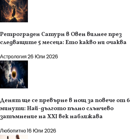
Ретрограден Сатурн в Овен вилнее през
следващите 5 месеца: Ето какво ни очаква
Астрология
26 Юли 2026
Денят ще се превърне в нощ за повече от 6
минути: Най-дългото пълно слънчево
затъмнение на XXI век наближава
Любопитно
16 Юли 2026