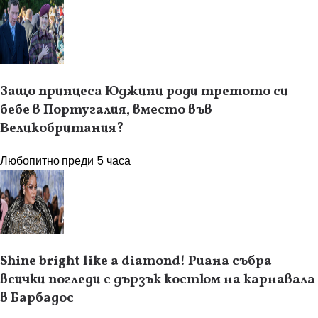
Защо принцеса Юджини роди третото си
бебе в Португалия, вместо във
Великобритания?
Любопитно
преди 5 часа
Shine bright like a diamond! Риана събра
всички погледи с дързък костюм на карнавала
в Барбадос