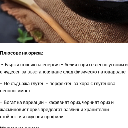
Плюсове на ориза:
- Бърз източник на енергия - белият ориз е лесно усвоим и
е чудесен за възстановяване след физическо натоварване.
- Не съдържа глутен - перфектен за хора с глутенова
непоносимост.
- Богат на вариации - кафявият ориз, черният ориз и
жасминовият ориз предлагат различни хранителни
стойности и вкусови профили.