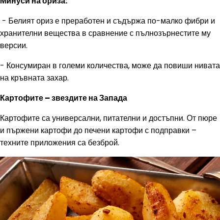
Минуси на ориза:
- Белият ориз е преработен и съдържа по-малко фибри и
хранителни вещества в сравнение с пълнозърнестите му
версии.
- Консумиран в големи количества, може да повиши нивата
на кръвната захар.
Картофите – звездите на Запада
Картофите са универсални, питателни и достъпни. От пюре
и пържени картофи до печени картофи с подправки –
техните приложения са безброй.