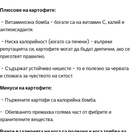
Плюсове на картофите:
- Витаминозна бомба - богати са на витамин С, калий и
антиоксиданти.
- Ниска калорийност (когато са печени) - въпреки
репутацията си, картофите могат да бъдат диетични, ако се
приготвят правилно.
- Съдържат устойчиво нишесте - то е полезно за червата
и спомага за чувството на ситост.
Минуси на картофите:
- Пържените картофи са калорийна бомба.
- Обелването премахва голяма част от фибрите и
хранителните вещества.
Вижте в галерията ни кога са полезни и кога трябва да