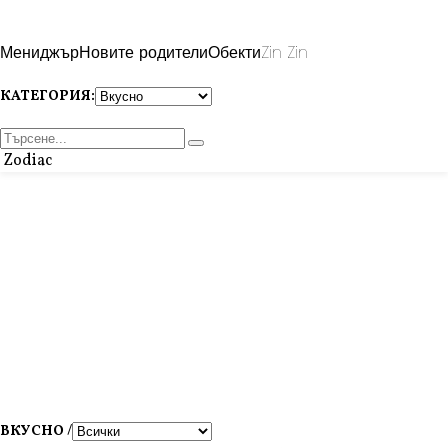
Мениджър
Новите родители
Обекти
Zin Zin
КАТЕГОРИЯ:
Zodiac
ВКУСНО /