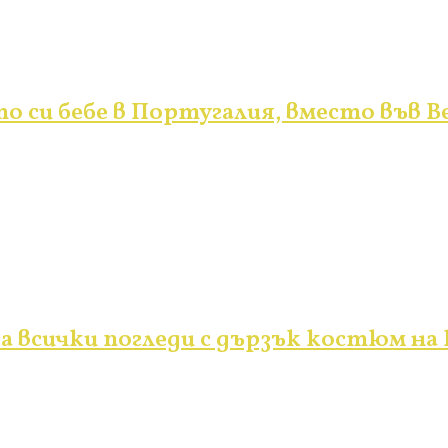
 си бебе в Португалия, вместо във 
бра всички погледи с дързък костюм на