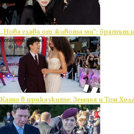
„Нова глава от живота ми“: братът н
Любопитно
Светски
Като в приказките: Зендая и Том Хола
Любопитно
Светски