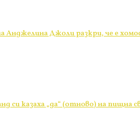
а Анджелина Джоли разкри, че е хомо
нд си казаха „да“ (отново) на пищна с