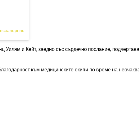
inceandprincessofwales)
 Уилям и Кейт, заедно със сърдечно послание, подчертава
 благодарност към медицинските екипи по време на неочак