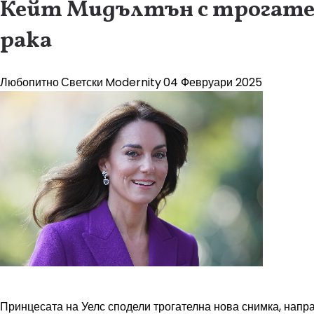
Кейт Мидълтън с трогателн
рака
Любопитно
Светски
Modernity
04 Февруари 2025
Принцесата на Уелс сподели трогателна нова снимка, направ