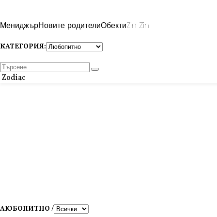
Мениджър
Новите родители
Обекти
Zin Zin
КАТЕГОРИЯ:
Zodiac
ЛЮБОПИТНО /