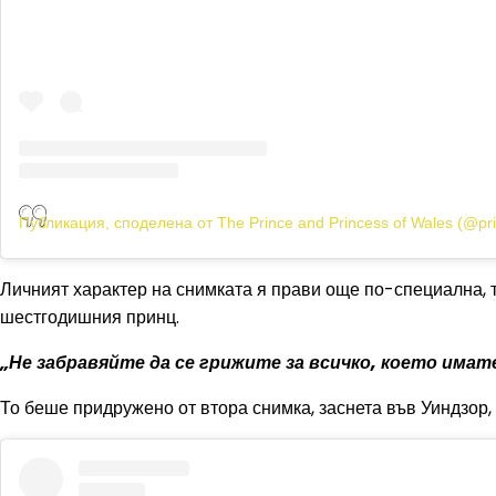
Публикация, споделена от The Prince and Princess of Wales (@pr
Личният характер на снимката я прави още по-специална, т
шестгодишния принц.
„Не забравяйте да се грижите за всичко, което им
То беше придружено от втора снимка, заснета във Уиндзор, 