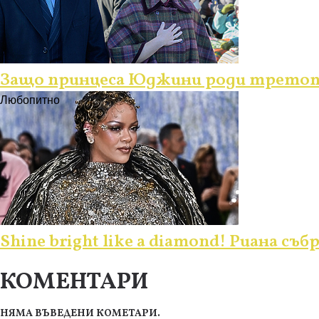
Защо принцеса Юджини роди третото
Любопитно
Shine bright like a diamond! Риана съ
КОМЕНТАРИ
НЯМА ВЪВЕДЕНИ КОМЕТАРИ.