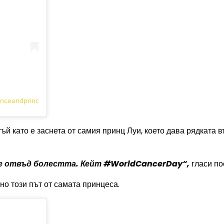
inceandprincessofwales)
ъй като е заснета от самия принц Луи, което дава рядката
ате отвъд болестта. Кейт #WorldCancerDay“,
гласи по
но този път от самата принцеса.