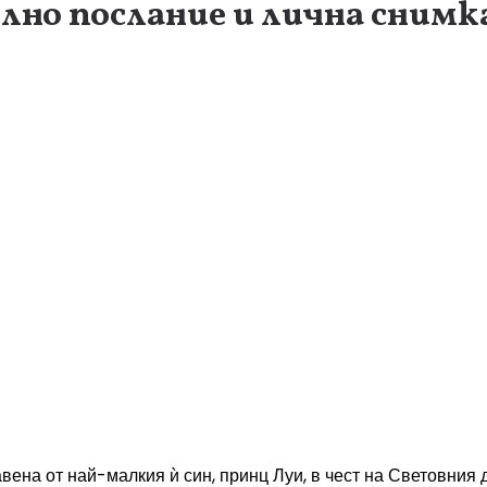
о послание и лична снимка 
ена от най-малкия ѝ син, принц Луи, в чест на Световния де