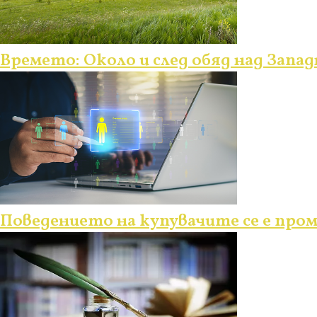
Времето: Около и след обяд над Запад
Поведението на купувачите се е про