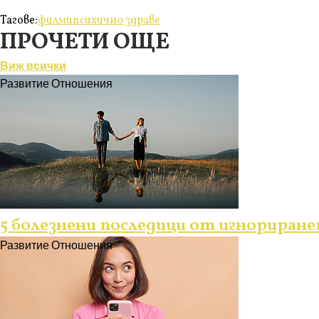
Тагове:
филми
психично здраве
ПРОЧЕТИ ОЩЕ
Виж всички
Развитие
Отношения
5 болезнени последици от игнориран
Развитие
Отношения