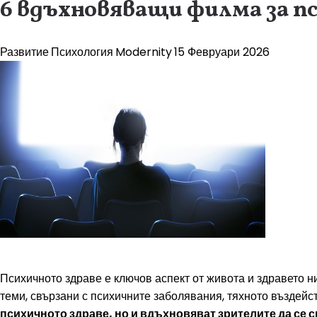
6 вдъхновяващи филма за п
Развитие
Психология
Modernity
15 Февруари 2026
Психичното здраве е ключов аспект от живота и здравето н
теми, свързани с психичните заболявания, тяхното въздейс
психичното здраве, но и вдъхновяват зрителите да се 