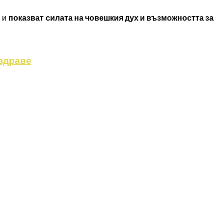
о и
показват
силата на човешкия дух и възможността за
 здраве