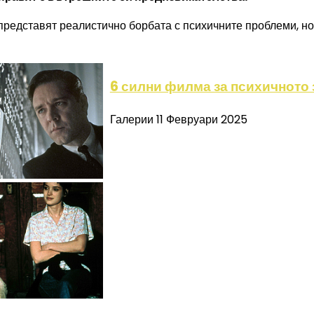
представят реалистично борбата с психичните проблеми, н
6 силни филма за психичното
Галерии
11 Февруари 2025