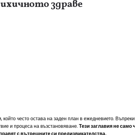
сихичното здраве
и, който често остава на заден план в ежедневието. Въпрек
твие и процеса на възстановяване.
Тези заглавия не само
справят с вътрешните си предизвикателства.