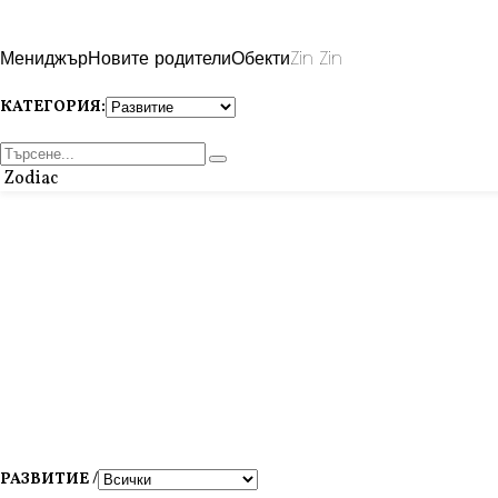
Мениджър
Новите родители
Обекти
Zin Zin
КАТЕГОРИЯ:
Zodiac
РАЗВИТИЕ /