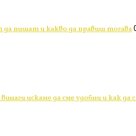
 да пишат и какво да правиш тогава
инаги искаме да сме удобни и как да 