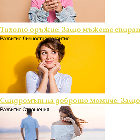
Тихото оръжие: Защо мъжете спират
Развитие
Личностно развитие
Синдромът на доброто момиче: Защо в
Развитие
Отношения