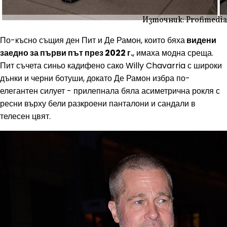
Източник: Profimedia
По-късно същия ден Пит и Де Рамон, които бяха
видени
заедно за първи път през 2022 г.
, имаха модна среща.
Пит съчета синьо кадифено сако Willy Chavarria с широки
дънки и черни ботуши, докато Де Рамон избра по-
елегантен силует - прилепнала бяла асиметрична рокля с
ресни върху бели разкроени панталони и сандали в
телесен цвят.