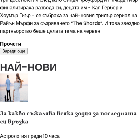
финализираха развода си, децата им - Кая Гербер и
Хоумър Гиър - се събраха за най-новия трилър сериал на
Райън Мърфи за съзряването “The Shards”. И това звездно
партньорство беше цялата тема на червен
Прочети
Зареди още
НАЙ-НОВИ
За какво съжалява всяка зодия за последната
си връзка
Астрология
преди 10 часа