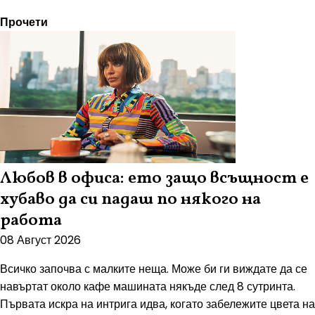
Прочети
Любов в офиса: ето защо всъщност е
хубаво да си падаш по някого на
работа
08 Август 2026
Всичко започва с малките неща. Може би ги виждате да се
навъртат около кафе машината някъде след 8 сутринта.
Първата искра на интрига идва, когато забележите цвета на