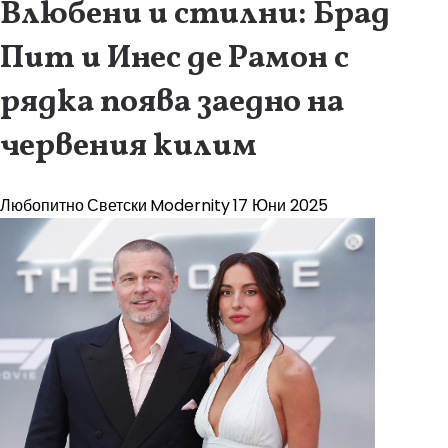
Влюбени и стилни: Брад
Пит и Инес де Рамон с
рядка поява заедно на
червения килим
Любопитно
Светски
Modernity
17 Юни 2025