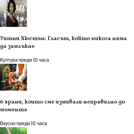
Уитни Хюстън: Гласът, който никога няма
да замлъкне
Култура
преди 10 часа
6 храни, които сме измивали неправилно до
момента
Вкусно
преди 10 часа