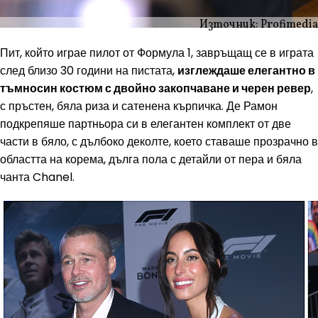
Източник: Profimedia
Пит, който играе пилот от Формула 1, завръщащ се в играта
след близо 30 години на пистата,
изглеждаше елегантно в
тъмносин костюм с двойно закопчаване и черен ревер
,
с пръстен, бяла риза и сатенена кърпичка. Де Рамон
подкрепяше партньора си в елегантен комплект от две
части в бяло, с дълбоко деколте, което ставаше прозрачно в
областта на корема, дълга пола с детайли от пера и бяла
чанта Chanel.