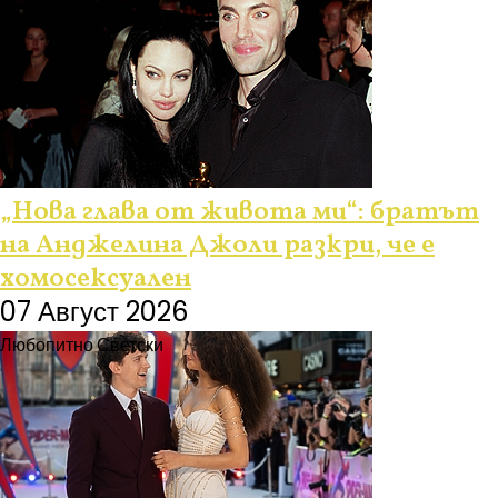
„Нова глава от живота ми“: братът
на Анджелина Джоли разкри, че е
хомосексуален
07 Август 2026
Любопитно
Светски