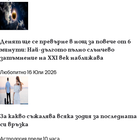
Денят ще се превърне в нощ за повече от 6
минути: Най-дългото пълно слънчево
затъмнение на XXI век наближава
Любопитно
16 Юли 2026
За какво съжалява всяка зодия за последната
си връзка
Астрология
преди 10 часа