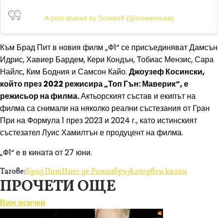
A post shared by ScreenX (@screenxusa)
Към Брад Пит в новия филм „Ф1“ се присъединяват Дамсън
Идрис, Хавиер Бардем, Кери Кондън, Тобиас Мензис, Сара
Найлс, Ким Бодния и Самсон Кайо.
Джоузеф Косински,
който през 2022 режисира „Топ Гън: Маверик“, е
режисьор на филма.
Актьорският състав и екипът на
филма са снимали на няколко реални състезания от Гран
При на Формула 1 през 2023 и 2024 г., като истинският
състезател Луис Хамилтън е продуцент на филма.
„Ф1“ е в кината от 27 юни.
Тагове:
Брад Пит
Инес де Рамон
връзка
червен килим
ПРОЧЕТИ ОЩЕ
Виж всички
Любопитно