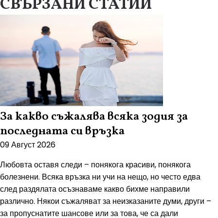
СВЪРЗАНИ СТАТИИ
За какво съжалява всяка зодия за
последната си връзка
09 Август 2026
Любовта оставя следи – понякога красиви, понякога
болезнени. Всяка връзка ни учи на нещо, но често едва
след раздялата осъзнаваме какво бихме направили
различно. Някои съжаляват за неизказаните думи, други –
за пропуснатите шансове или за това, че са дали