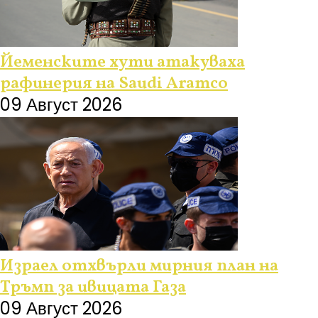
Йеменските хути атакуваха
рафинерия на Saudi Aramco
09 Август 2026
Израел отхвърли мирния план на
Тръмп за ивицата Газа
09 Август 2026