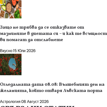
Защо не трябва да се отказвате от
мазнините в диетата си – и как те всъщност
ви помагат да отслабнете
Вкусно
15 Юли 2026
Огледалната дата 08.08: Вълшебният ден на
желанията, който отваря Лъвската порта
Астрология
08 Август 2026