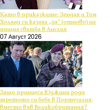
Като в приказките: Зендая и Том
Холанд си казаха „да“ (отново) на
пищна сватба в Англия
07 Август 2026
Любопитно
Светски
Защо принцеса Юджини роди
третото си бебе в Португалия,
вместо във Великобритания?