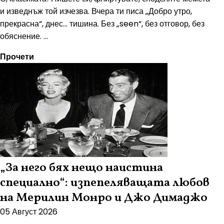
и изведнъж той изчезва. Вчера ти писа „Добро утро,
прекрасна“, днес… тишина. Без „seen“, без отговор, без
обяснение. ...
Прочети
„За него бях нещо наистина
специално“: изпепеляващата любов
на Мерилин Монро и Джо Димаджо
05 Август 2026