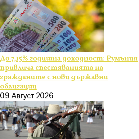
До 7,15% годишна доходност: Румъния
привлича спестяванията на
гражданите с нови държавни
облигации
09 Август 2026