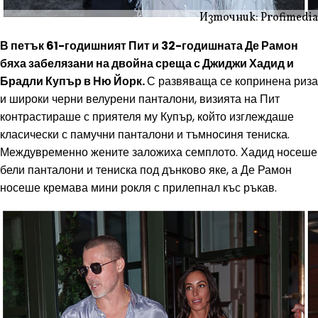
Източник: Profimedia
В петък 61-годишният Пит и 32-годишната Де Рамон
бяха забелязани на двойна среща с Джиджи Хадид и
Брадли Купър в Ню Йорк.
С развяваща се копринена риза
и широки черни велурени панталони, визията на Пит
контрастираше с приятеля му Купър, който изглеждаше
класически с памучни панталони и тъмносиня тениска.
Междувременно жените заложиха семплото. Хадид носеше
бели панталони и тениска под дънково яке, а Де Рамон
носеше кремава мини рокля с прилепнал къс ръкав.