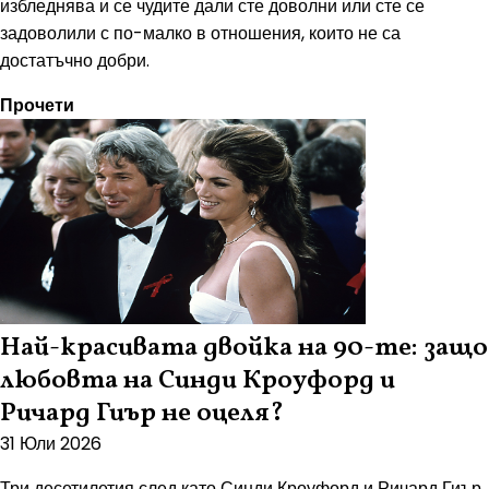
избледнява и се чудите дали сте доволни или сте се
задоволили с по-малко в отношения, които не са
достатъчно добри.
Прочети
Най-красивата двойка на 90-те: защо
любовта на Синди Кроуфорд и
Ричард Гиър не оцеля?
31 Юли 2026
Три десетилетия след като Синди Кроуфорд и Ричард Гиър