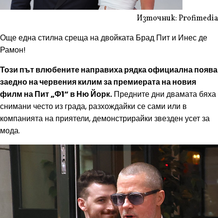
Източник: Profimedia
Още една стилна среща на двойката Брад Пит и Инес де
Рамон!
Този път влюбените направиха рядка официална поява
заедно на червения килим за премиерата на новия
филм на Пит „Ф1“ в Ню Йорк.
Предните дни двамата бяха
снимани често из града, разхождайки се сами или в
компанията на приятели, демонстрирайки звезден усет за
мода.