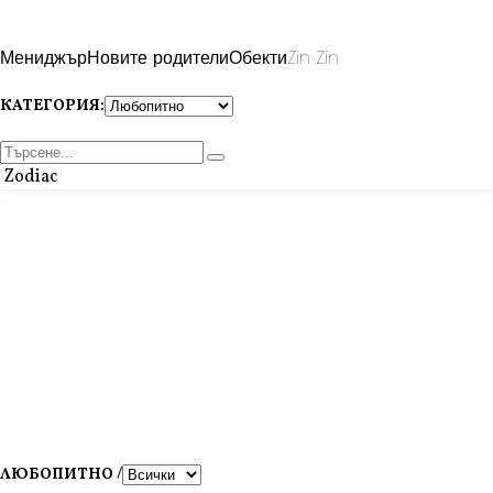
Мениджър
Новите родители
Обекти
Zin Zin
КАТЕГОРИЯ:
Zodiac
ЛЮБОПИТНО /