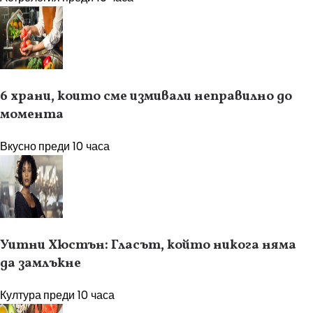
6 храни, които сме измивали неправилно до
момента
Вкусно
преди 10 часа
Уитни Хюстън: Гласът, който никога няма
да замлъкне
Култура
преди 10 часа