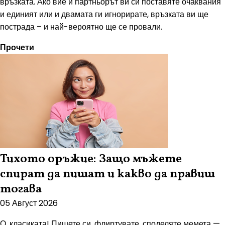
връзката. Ако вие и партньорът ви си поставяте очаквания
и единият или и двамата ги игнорирате, връзката ви ще
пострада – и най-вероятно ще се провали.
Прочети
Тихото оръжие: Защо мъжете
спират да пишат и какво да правиш
тогава
05 Август 2026
О, класиката! Пишете си, флиртувате, споделяте мемета —