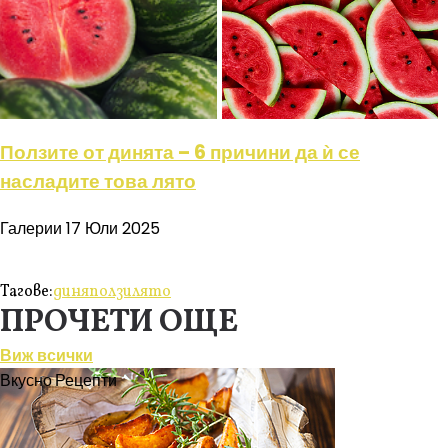
Ползите от динята – 6 причини да ѝ се
насладите това лято
Галерии
17 Юли 2025
Тагове:
диня
ползи
лято
ПРОЧЕТИ ОЩЕ
Виж всички
Вкусно
Рецепти