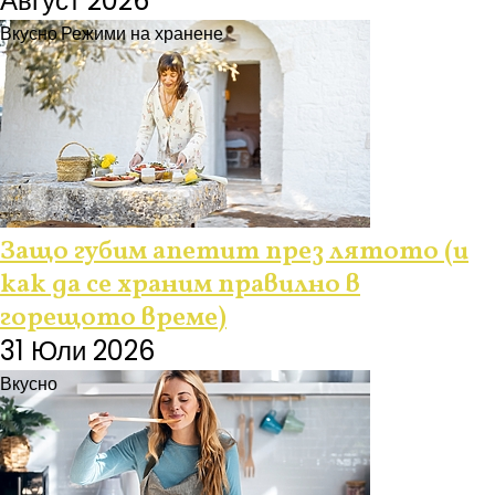
Август 2026
Вкусно
Режими на хранене
Защо губим апетит през лятото (и
как да се храним правилно в
горещото време)
31 Юли 2026
Вкусно