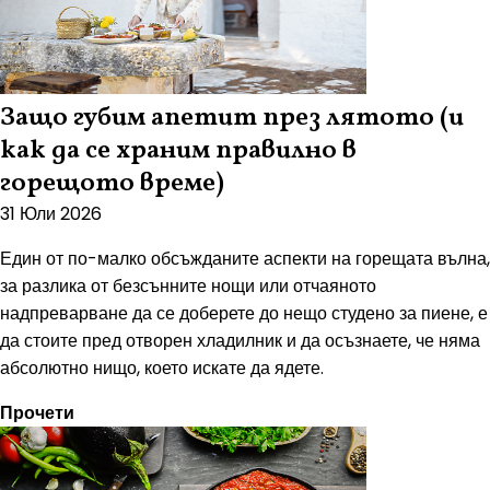
Защо губим апетит през лятото (и
как да се храним правилно в
горещото време)
31 Юли 2026
Един от по-малко обсъжданите аспекти на горещата вълна,
за разлика от безсънните нощи или отчаяното
надпреварване да се доберете до нещо студено за пиене, е
да стоите пред отворен хладилник и да осъзнаете, че няма
абсолютно нищо, което искате да ядете.
Прочети