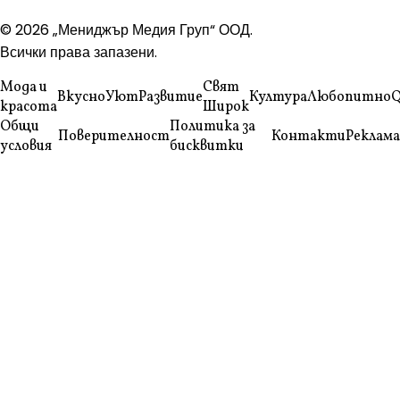
© 2026 „Мениджър Медия Груп“ ООД.
Всички права запазени.
Мода и
Свят
Вкусно
Уют
Развитие
Култура
Любопитно
Q
красота
Широк
Общи
Политика за
Поверителност
Контакти
Реклама
условия
бисквитки