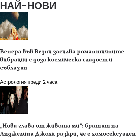
НАЙ-НОВИ
Венера във Везни засилва романтичните
вибрации с доза космическа сладост и
съблазън
Астрология
преди 2 часа
„Нова глава от живота ми“: братът на
Анджелина Джоли разкри, че е хомосексуален