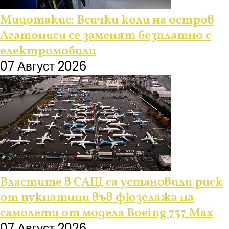
Мицотакис: Всички коли на остров
Агатониси се заменят безплатно с
електромобили
07 Август 2026
Властите в САЩ са установили риск
от пукнатини във фюзелажа на
самолети от модела Boeing 737 Max
07 Август 2026