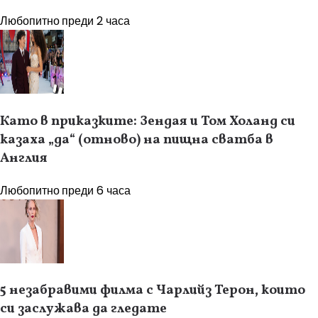
Любопитно
преди 2 часа
Като в приказките: Зендая и Том Холанд си
казаха „да“ (отново) на пищна сватба в
Англия
Любопитно
преди 6 часа
5 незабравими филма с Чарлийз Терон, които
си заслужава да гледате