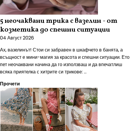
5 неочаквани трика с вазелин - от
козметика до спешни ситуации
04 Август 2026
Ах, вазелинът! Стои си забравен в шкафчето в банята, а
всъщност е мини-магия за красота и спешни ситуации. Ето
пет неочаквани начина да го използваш и да впечатлиш
всяка приятелка с хитрите си трикове: ...
Прочети