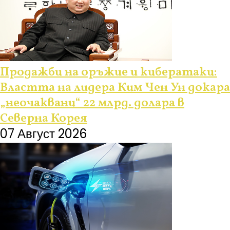
Продажби на оръжие и кибератаки:
Властта на лидера Ким Чен Ун докара
„неочаквани“ 22 млрд. долара в
Северна Корея
07 Август 2026