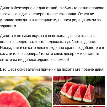
Динята безспорно е една от най-любимите летни плодове
– сочна, сладка и невероятно освежаваща. Освен че
утолява жаждата в горещините, тя носи редица ползи за
здравето.
Динята е не само вкусна и освежаваща, но и пълна с
полезни вещества, които подпомагат доброто здраве.
Насладете ѝ се като леко междинно хранене, добавете я в
салати или я сервирайте като свеж десерт – и оставете
лятото да ви донесе здраве и свежест!
Ето шест основателни причини да похапвате повече диня: