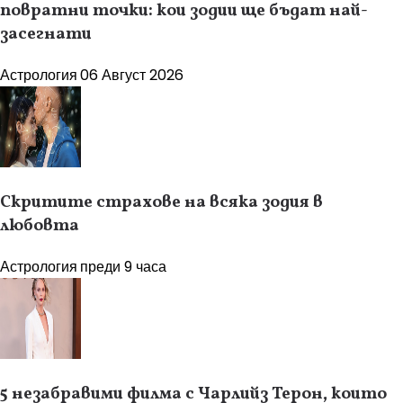
повратни точки: кои зодии ще бъдат най-
засегнати
Астрология
06 Август 2026
Скритите страхове на всяка зодия в
любовта
Астрология
преди 9 часа
5 незабравими филма с Чарлийз Терон, които