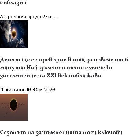
съблазън
Астрология
преди 2 часа
Денят ще се превърне в нощ за повече от 6
минути: Най-дългото пълно слънчево
затъмнение на XXI век наближава
Любопитно
16 Юли 2026
Сезонът на затъмненията носи ключови