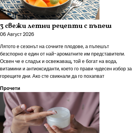
3 свежи летни рецепти с пъпеш
06 Август 2026
Лятото е сезонът на сочните плодове, а пъпешът
безспорно е един от най-ароматните им представители.
Освен че е сладък и освежаващ, той е богат на вода,
витамини и антиоксиданти, което го прави чудесен избор за
горещите дни. Ако сте свикнали да го похапват
Прочети