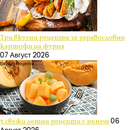
Три вкусни рецепти за здравословни
картофи на фурна
07 Август 2026
Вкусно
Рецепти
06
3 свежи летни рецепти с пъпеш