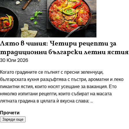
Лято в чиния: Четири рецепти за
традиционни български летни ястия
30 Юли 2026
Когато градините се пълнят с пресни зеленчуци,
българската кухня разцъфтява с пъстри, ароматни и леко
пикантни ястия, които носят усещане за ваканция. Ето
няколко изпитани рецепти, които събират на масата
лятната градина в цялата ѝ вкусна слава: ...
Прочети
Зареди още