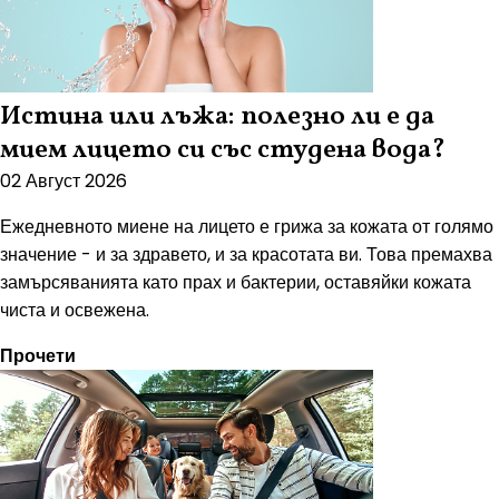
Истина или лъжа: полезно ли е да
мием лицето си със студена вода?
02 Август 2026
Ежедневното миене на лицето е грижа за кожата от голямо
значение - и за здравето, и за красотата ви. Това премахва
замърсяванията като прах и бактерии, оставяйки кожата
чиста и освежена.
Прочети