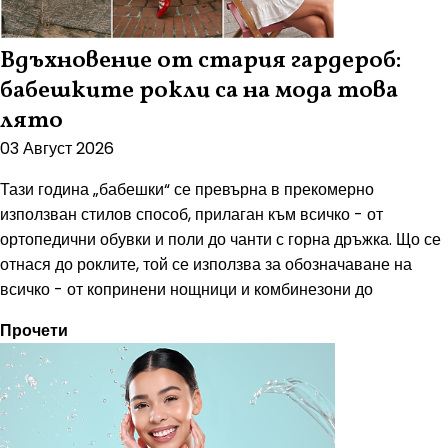
Вдъхновение от стария гардероб:
бабешките рокли са на мода това
лято
03 Август 2026
Тази година „бабешки“ се превърна в прекомерно
използван стилов способ, прилаган към всичко - от
ортопедични обувки и поли до чанти с горна дръжка. Що се
отнася до роклите, той се използва за обозначаване на
всичко - от копринени нощници и комбинезони до
Прочети