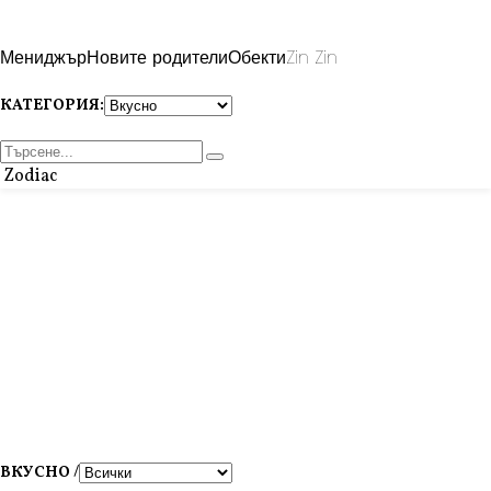
Мениджър
Новите родители
Обекти
Zin Zin
КАТЕГОРИЯ:
Zodiac
ВКУСНО /