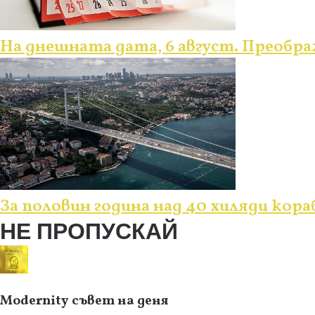
На днешната дата, 6 август. Преобр
За половин година над 40 хиляди кор
НЕ ПРОПУСКАЙ
Modernity съвет на деня