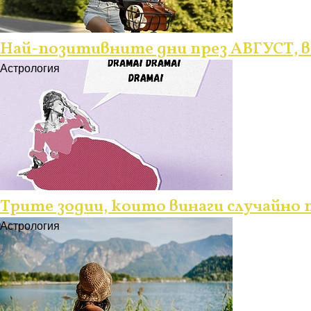
Най-позитивните дни през АВГУСТ, в
Астрология
Трите зодии, които винаги случайно
Астрология