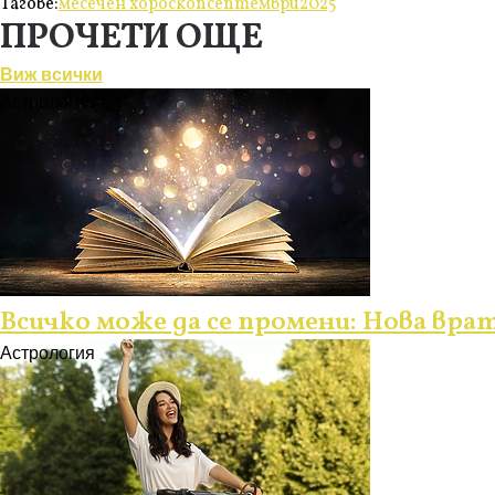
Тагове:
месечен хороскоп
септември
2025
ПРОЧЕТИ ОЩЕ
Виж всички
Астрология
Всичко може да се промени: Нова врат
Астрология