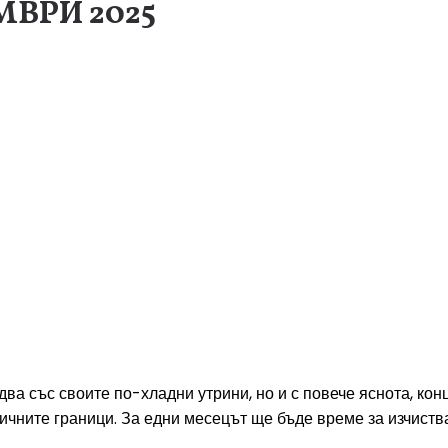
МВРИ 2025
два със своите по-хладни утрини, но и с повече яснота, к
личните граници. За едни месецът ще бъде време за изчиств