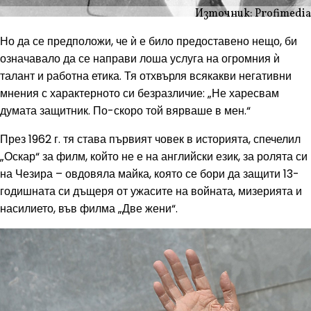
Източник: Profimedia
Но да се предположи, че ѝ е било предоставено нещо, би
означавало да се направи лоша услуга на огромния ѝ
талант и работна етика. Тя отхвърля всякакви негативни
мнения с характерното си безразличие: „Не харесвам
думата защитник. По-скоро той вярваше в мен.“
През 1962 г. тя става първият човек в историята, спечелил
„Оскар“ за филм, който не е на английски език, за ролята си
на Чезира – овдовяла майка, която се бори да защити 13-
годишната си дъщеря от ужасите на войната, мизерията и
насилието, във филма „Две жени“.