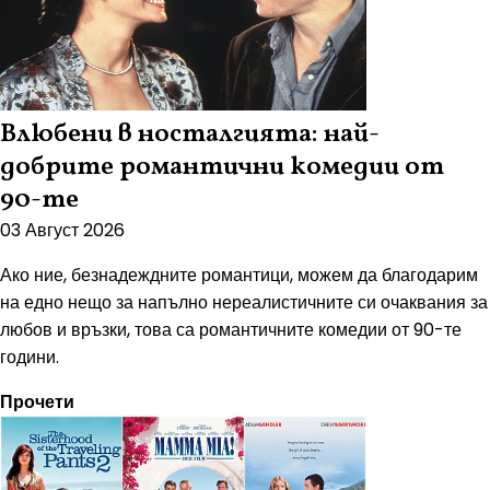
Влюбени в носталгията: най-
добрите романтични комедии от
90-те
03 Август 2026
Ако ние, безнадеждните романтици, можем да благодарим
на едно нещо за напълно нереалистичните си очаквания за
любов и връзки, това са романтичните комедии от 90-те
години.
Прочети