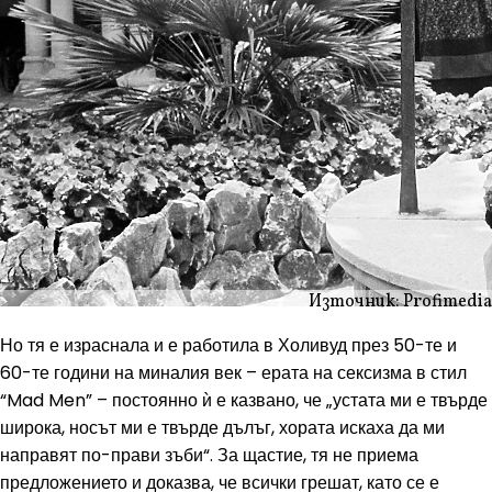
Източник: Profimedia
Но тя е израснала и е работила в Холивуд през 50-те и
60-те години на миналия век – ерата на сексизма в стил
“Mad Men” – постоянно ѝ е казвано, че „устата ми е твърде
широка, носът ми е твърде дълъг, хората искаха да ми
направят по-прави зъби“. За щастие, тя не приема
предложението и доказва, че всички грешат, като се е