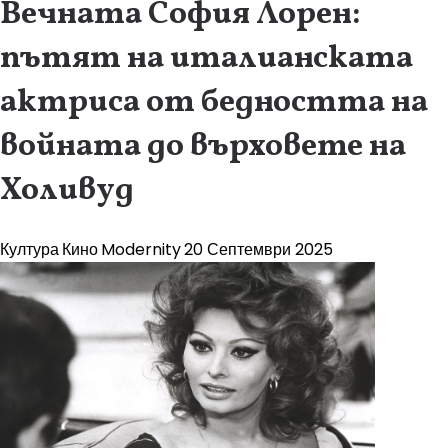
Вечната София Лорен:
пътят на италианската
актриса от бедността на
войната до върховете на
Холивуд
Култура
Кино
Modernity
20 Септември 2025