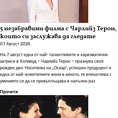
5 незабравими филма с Чарлийз Терон,
които си заслужава да гледате
07 Август 2026
На 7 август една от най-талантливите и харизматични
актриси в Холивуд – Чарлийз Терон – празнува своя
рожден ден. Носителка на „Оскар“, успешен продуцент и
една от най-влиятелните жени в киното, тя впечатлява с
умението си да се превъплъщава в напълно раз
Прочети