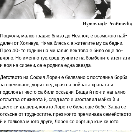
Източник: Profimedia
Поцуоли, малко градче близо до Неапол, е възможно най-
далеч от Холивуд. Няма блясък, а жителите му са бедни.
През 40-те години на миналия век това е било още по-
вярно. Но именно тук, сред руините на бомбените атентати
и воя на сирени, се е родила една звезда.
Детството на София Лорен е белязано с постоянна борба
за оцеляване, дори след края на войната храната и
подслонът често са били оскъдни. Баща ѝ почти напълно
отсъства от живота ѝ, след като е изоставил майка ѝ и
двете си дъщери, когато Лорен е била още бебе. За да се
откъсне от трудностите, през които преминава семейството
ѝ и толкова много други, Лорен се обръща към киното.