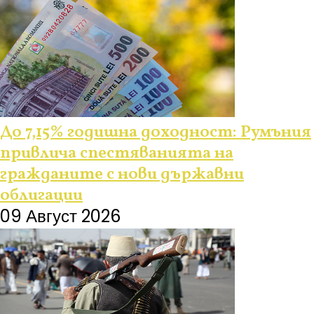
До 7,15% годишна доходност: Румъния
привлича спестяванията на
гражданите с нови държавни
облигации
09 Август 2026