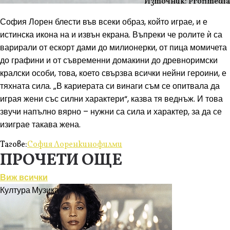
Източник: Profimedia
София Лорен блести във всеки образ, който играе, и е
истинска икона на и извън екрана. Въпреки че ролите ѝ са
варирали от ескорт дами до милионерки, от пица момичета
до графини и от съвременни домакини до древноримски
кралски особи, това, което свързва всички нейни героини, е
тяхната сила. „В кариерата си винаги съм се опитвала да
играя жени със силни характери“, казва тя веднъж. И това
звучи напълно вярно – нужни са сила и характер, за да се
изиграе такава жена.
Тагове:
София Лорен
кино
филми
ПРОЧЕТИ ОЩЕ
Виж всички
Култура
Музика