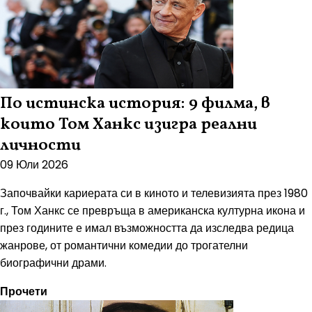
По истинска история: 9 филма, в
които Том Ханкс изигра реални
личности
09 Юли 2026
Започвайки кариерата си в киното и телевизията през 1980
г., Том Ханкс се превръща в американска културна икона и
през годините е имал възможността да изследва редица
жанрове, от романтични комедии до трогателни
биографични драми.
Прочети