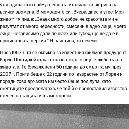
утвърдила като най-успешната италианска актриса на
всички времена. В мемоарите си „Вчера, днес и утре: Моят
живот“ тя пише: „Знаех много добре, че красотата ми е
резултат от много нередности, смесени в едно лице, моето
лице. Независимо дали печелех или губех, щеше да е в
оригиналната версия.“ И наистина, тя печели.
През 1957 г. тя се омъжва за известния филмов продуцент
Карло Понти, който, както казва тя, все още е любовта на
живота ѝ. Те бяха женени 50 години, до смъртта му през
2007 г. Понти беше с 22 години по-възрастен от Лорен и
поради това връзката им често беше под лупа, като
скептиците предполагаха, че той ѝ е предоставил известна
степен на защита и възможности.