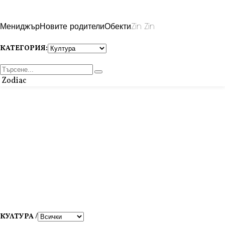
Мениджър
Новите родители
Обекти
Zin Zin
КАТЕГОРИЯ:
Zodiac
КУЛТУРА /