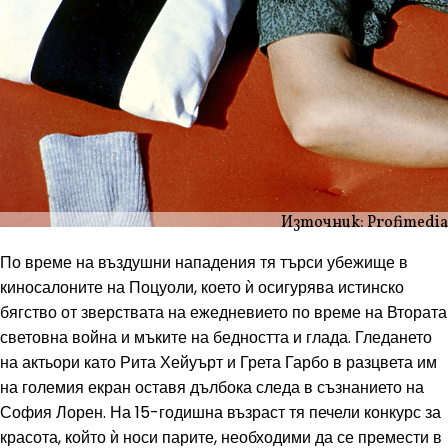
Източник: Profimedia
По време на въздушни нападения тя търси убежище в
киносалоните на Поцуоли, което ѝ осигурява истинско
бягство от зверствата на ежедневието по време на Втората
световна война и мъките на бедността и глада. Гледането
на актьори като Рита Хейуърт и Грета Гарбо в разцвета им
на големия екран оставя дълбока следа в съзнанието на
София Лорен. На 15-годишна възраст тя печели конкурс за
красота, който ѝ носи парите, необходими да се премести в