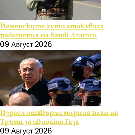
Йеменските хути атакуваха
рафинерия на Saudi Aramco
09 Август 2026
Израел отхвърли мирния план на
Тръмп за ивицата Газа
09 Август 2026