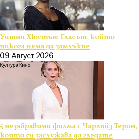
Уитни Хюстън: Гласът, който
никога няма да замлъкне
09 Август 2026
Култура
Кино
5 незабравими филма с Чарлийз Терон,
които си заслужава да гледате