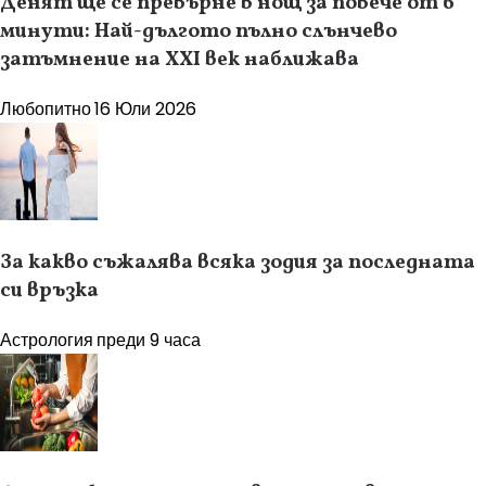
Денят ще се превърне в нощ за повече от 6
минути: Най-дългото пълно слънчево
затъмнение на XXI век наближава
Любопитно
16 Юли 2026
За какво съжалява всяка зодия за последната
си връзка
Астрология
преди 9 часа