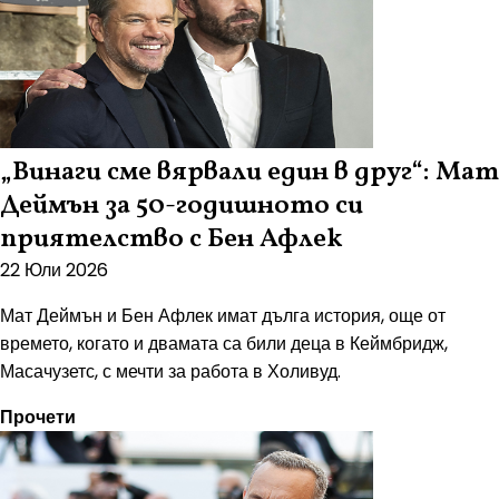
„Винаги сме вярвали един в друг“: Мат
Деймън за 50-годишното си
приятелство с Бен Афлек
22 Юли 2026
Мат Деймън и Бен Афлек имат дълга история, още от
времето, когато и двамата са били деца в Кеймбридж,
Масачузетс, с мечти за работа в Холивуд.
Прочети