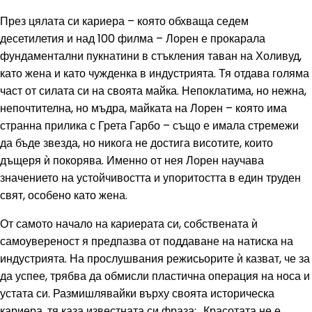
През цялата си кариера – която обхваща седем
десетилетия и над 100 филма – Лорен е прокарала
фундаментални пукнатини в стъкления таван на Холивуд,
като жена и като чужденка в индустрията. Тя отдава голяма
част от силата си на своята майка. Непоклатима, но нежна,
непочтителна, но мъдра, майката на Лорен – която има
странна прилика с Грета Гарбо – също е имала стремежи
да бъде звезда, но никога не достига висотите, които
дъщеря ѝ покорява. Именно от нея Лорен научава
значението на устойчивостта и упоритостта в един труден
свят, особено като жена.
От самото начало на кариерата си, собствената ѝ
самоувереност я предпазва от поддаване на натиска на
индустрията. На прослушвания режисьорите ѝ казват, че за
да успее, трябва да обмисли пластична операция на носа и
устата си. Размишлявайки върху своята историческа
кариера, тя каза известната си фраза: „Красотата не е