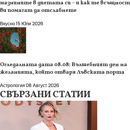
мазнините в диетата си – и как те всъщност
ви помагат да отслабнете
Вкусно
15 Юли 2026
Огледалната дата 08.08: Вълшебният ден на
желанията, който отваря Лъвската порта
Астрология
08 Август 2026
СВЪРЗАНИ СТАТИИ