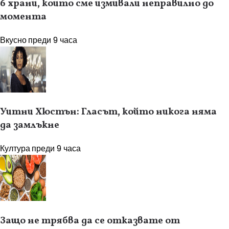
6 храни, които сме измивали неправилно до
момента
Вкусно
преди 9 часа
Уитни Хюстън: Гласът, който никога няма
да замлъкне
Култура
преди 9 часа
Защо не трябва да се отказвате от