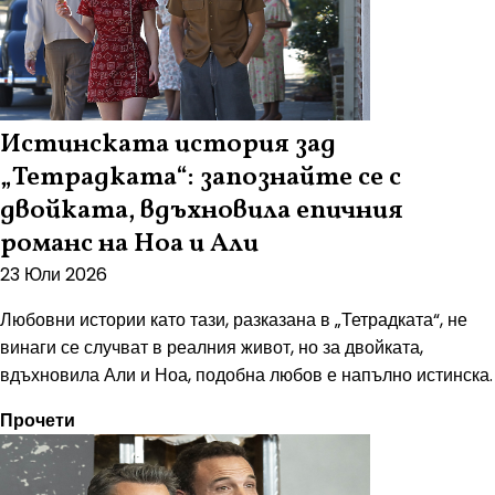
Истинската история зад
„Тетрадката“: запознайте се с
двойката, вдъхновила епичния
романс на Ноа и Али
23 Юли 2026
Любовни истории като тази, разказана в „Тетрадката“, не
винаги се случват в реалния живот, но за двойката,
вдъхновила Али и Ноа, подобна любов е напълно истинска.
Прочети