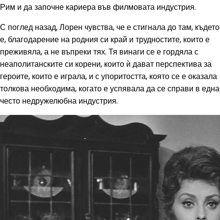
Рим и да започне кариера във филмовата индустрия.
С поглед назад, Лорен чувства, че е стигнала до там, където
е, благодарение на родния си край и трудностите, които е
преживяла, а не въпреки тях. Тя винаги се е гордяла с
неаполитанските си корени, които ѝ дават перспектива за
героите, които е играла, и с упоритостта, която се е оказала
толкова необходима, когато е успявала да се справи в една
често недружелюбна индустрия.