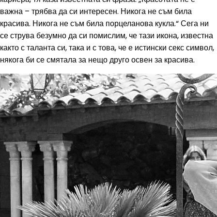
важна – трябва да си интересен. Никога не съм била
красива. Никога не съм била порцеланова кукла.“ Сега ни
се струва безумно да си помислим, че тази икона, известна
както с таланта си, така и с това, че е истински секс символ,
някога би се смятала за нещо друго освен за красива.