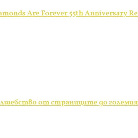
monds Are Forever 55th Anniversary Re
вълшебство от страниците до големия