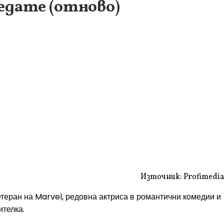
едате (отново)
Източник: Profimedia
етеран на Marvel, редовна актриса в романтични комедии и
ителка.