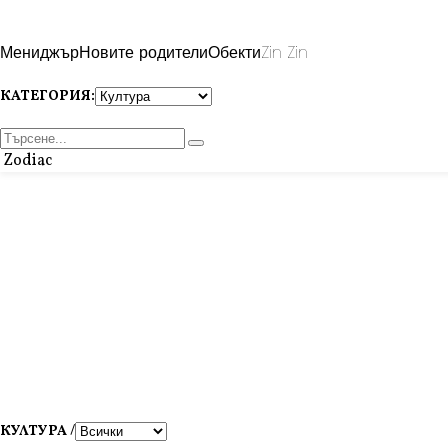
Мениджър
Новите родители
Обекти
Zin Zin
КАТЕГОРИЯ:
Zodiac
КУЛТУРА /