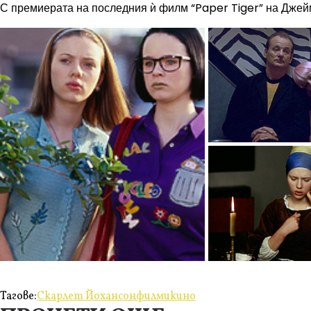
С премиерата на последния ѝ филм “Paper Tiger” на Джей
Тагове:
Скарлет Йохансон
филми
кино