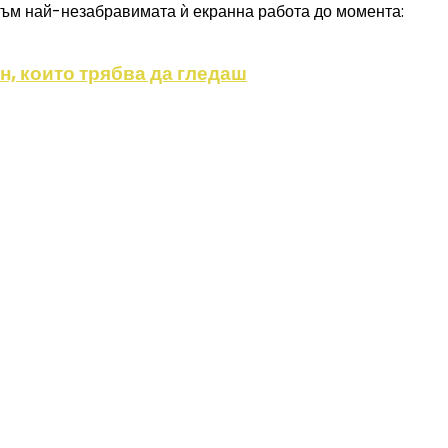
към най-незабравимата ѝ екранна работа до момента:
, които трябва да гледаш