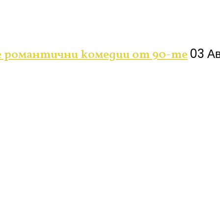
03 Ав
е романтични комедии от 90-те