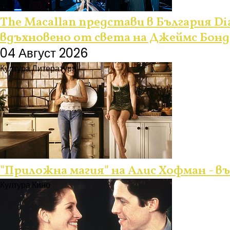
The Macallan представи в България Dia
вдъхновено от света на Джеймс Бонд
04 Август 2026
Култура
Литература
"Приложна магия" на Алис Хофман - 
Култура
Кино