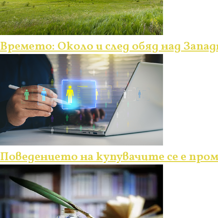
Времето: Около и след обяд над Запад
Поведението на купувачите се е про