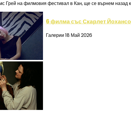
мс Грей на филмовия фестивал в Кан, ще се върнем назад 
6 филма със Скарлет Йохансон
Галерии
18 Май 2026