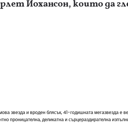
рлет Йохансон, които да гл
мова звезда и вроден блясък, 41-годишната мегазвезда е в
янтно проницателна, деликатна и сърцераздирателна изпълн