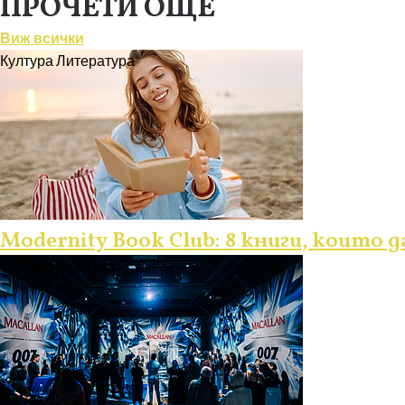
ПРОЧЕТИ ОЩЕ
Виж всички
Култура
Литература
Modernity Book Club: 8 книги, които 
Култура
Събития