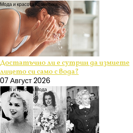
Мода и красота
Козметика
Достатъчно ли е сутрин да измиете
лицето си само с вода?
07 Август 2026
Мода и красота
Мода