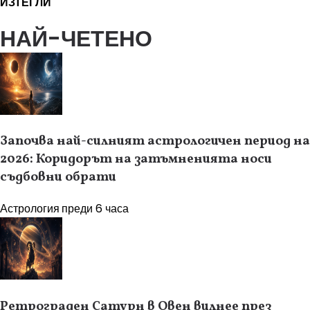
ИЗТЕГЛИ
НАЙ-ЧЕТЕНО
Започва най-силният астрологичен период на
2026: Коридорът на затъмненията носи
съдбовни обрати
Астрология
преди 6 часа
Ретрограден Сатурн в Овен вилнее през