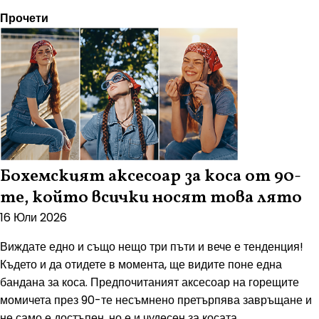
Прочети
Бохемският аксесоар за коса от 90-
те, който всички носят това лято
16 Юли 2026
Виждате едно и също нещо три пъти и вече е тенденция!
Където и да отидете в момента, ще видите поне една
бандана за коса. Предпочитаният аксесоар на горещите
момичета през 90-те несъмнено претърпява завръщане и
не само е достъпен, но е и чудесен за косата