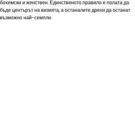
бохемски и женствен. Единственото правило е полата да
бъде центърът на визията, а останалите дрехи да останат
възможно най-семпли.