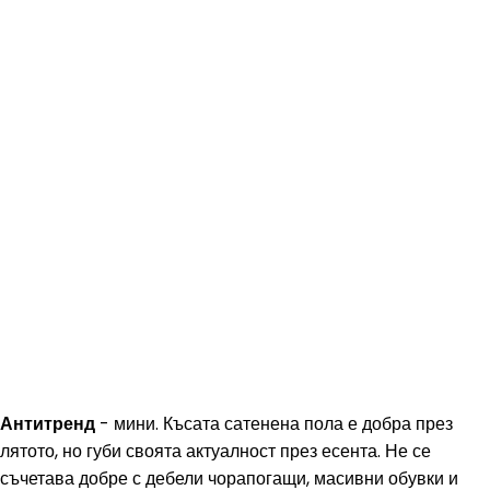
Антитренд
- мини. Късата сатенена пола е добра през
лятото, но губи своята актуалност през есента. Не се
съчетава добре с дебели чорапогащи, масивни обувки и