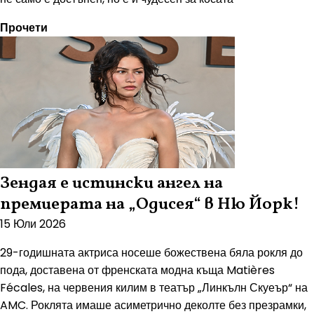
Прочети
Зендая е истински ангел на
премиерата на „Одисея“ в Ню Йорк!
15 Юли 2026
29-годишната актриса носеше божествена бяла рокля до
пода, доставена от френската модна къща Matières
Fécales, на червения килим в театър „Линкълн Скуеър“ на
AMC. Роклята имаше асиметрично деколте без презрамки,