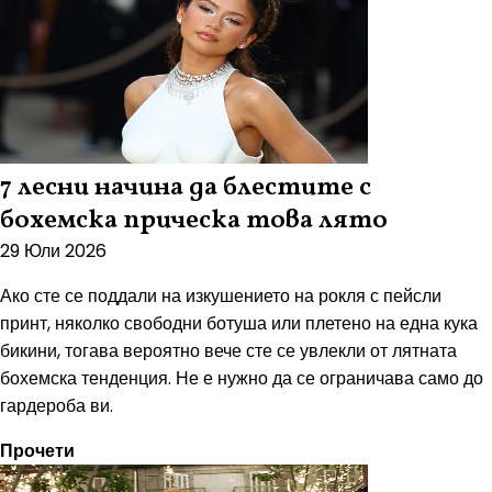
7 лесни начина да блестите с
бохемска прическа това лято
29 Юли 2026
Ако сте се поддали на изкушението на рокля с пейсли
принт, няколко свободни ботуша или плетено на една кука
бикини, тогава вероятно вече сте се увлекли от лятната
бохемска тенденция. Не е нужно да се ограничава само до
гардероба ви.
Прочети