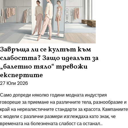
Завръща ли се култът към
слабостта? Защо идеалът за
„балетно тяло“ тревожи
експертите
27 Юли 2026
Само допреди няколко години модната индустрия
говореше за приемане на различните тела, разнообразие и
край на нереалистичните стандарти за красота. Кампаниите
с модели с различни размери изглеждаха като знак, че
времената на болезнената слабост са останал...