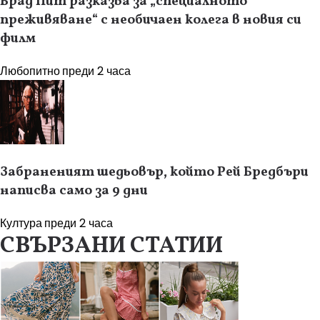
Брад Пит разказва за „специалното
преживяване“ с необичаен колега в новия си
филм
Любопитно
преди 2 часа
Забраненият шедьовър, който Рей Бредбъри
написва само за 9 дни
Култура
преди 2 часа
СВЪРЗАНИ СТАТИИ