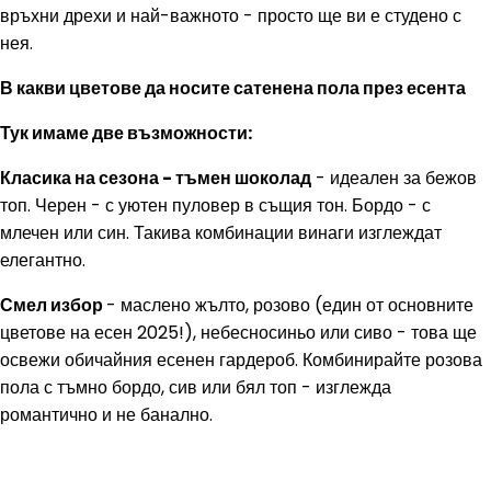
връхни дрехи и най-важното - просто ще ви е студено с
нея.
В какви цветове да носите сатенена пола през есента
Тук имаме две възможности:
Класика на сезона - тъмен шоколад
- идеален за бежов
топ. Черен - с уютен пуловер в същия тон. Бордо - с
млечен или син. Такива комбинации винаги изглеждат
елегантно.
Смел избор
- маслено жълто, розово (един от основните
цветове на есен 2025!), небесносиньо или сиво - това ще
освежи обичайния есенен гардероб. Комбинирайте розова
пола с тъмно бордо, сив или бял топ - изглежда
романтично и не банално.