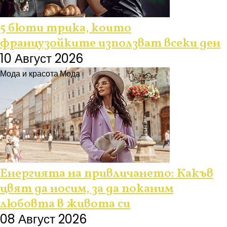
5 бюти трика, които
французойките използват всеки ден
10 Август 2026
Мода и красота
Мода
Енергията на привличането: Какъв
цвят да носим, за да поканим
любовта в живота си
08 Август 2026