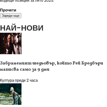
водещи позиции за лято 2025.
Прочети
Зареди още
НАЙ-НОВИ
Забраненият шедьовър, който Рей Бредбъри
написва само за 9 дни
Култура
преди 2 часа