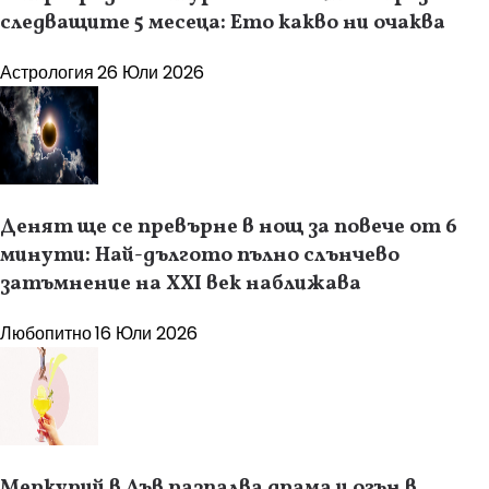
следващите 5 месеца: Ето какво ни очаква
Астрология
26 Юли 2026
Денят ще се превърне в нощ за повече от 6
минути: Най-дългото пълно слънчево
затъмнение на XXI век наближава
Любопитно
16 Юли 2026
Меркурий в Лъв разпалва драма и огън в