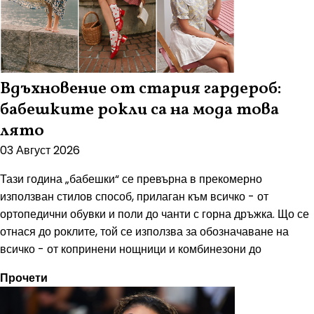
Вдъхновение от стария гардероб:
бабешките рокли са на мода това
лято
03 Август 2026
Тази година „бабешки“ се превърна в прекомерно
използван стилов способ, прилаган към всичко - от
ортопедични обувки и поли до чанти с горна дръжка. Що се
отнася до роклите, той се използва за обозначаване на
всичко - от копринени нощници и комбинезони до
Прочети