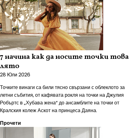
7 начина как да носите точки това
лято
28 Юли 2026
Точките винаги са били тясно свързани с облеклото за
летни събития, от кафявата рокля на точки на Джулия
Робъртс в „Хубава жена“ до ансамблите на точки от
Кралския колеж Аскот на принцеса Даяна.
Прочети