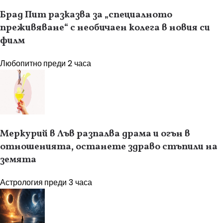
Брад Пит разказва за „специалното
преживяване“ с необичаен колега в новия си
филм
Любопитно
преди 2 часа
Меркурий в Лъв разпалва драма и огън в
отношенията, останете здраво стъпили на
земята
Астрология
преди 3 часа