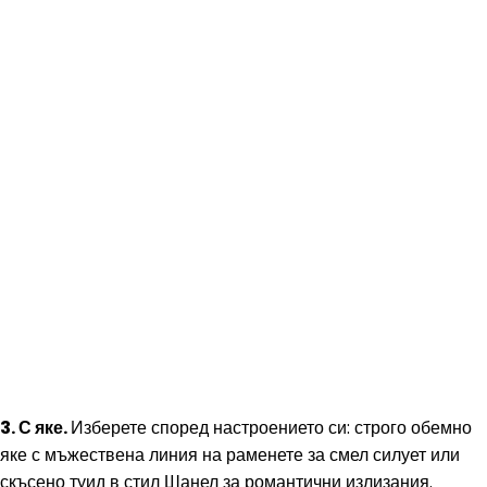
3. С яке.
Изберете според настроението си: строго обемно
яке с мъжествена линия на раменете за смел силует или
скъсено туид в стил Шанел за романтични излизания.