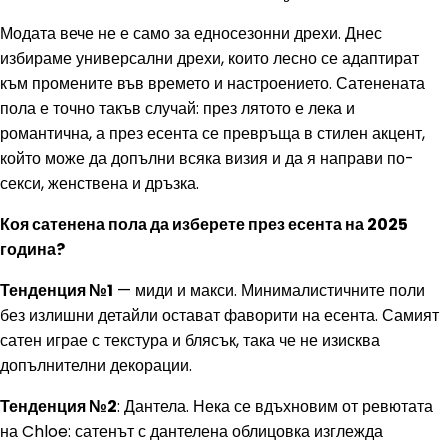
Модата вече не е само за едносезонни дрехи. Днес
избираме универсални дрехи, които лесно се адаптират
към промените във времето и настроението. Сатенената
пола е точно такъв случай: през лятото е лека и
романтична, а през есента се превръща в стилен акцент,
който може да допълни всяка визия и да я направи по-
секси, женствена и дръзка.
Коя сатенена пола да изберете през есента на 2025
година?
Тенденция №1
— миди и макси. Минималистичните поли
без излишни детайли остават фаворити на есента. Самият
сатен играе с текстура и блясък, така че не изисква
допълнителни декорации.
Тенденция №2
: Дантела. Нека се вдъхновим от ревютата
на Chloe: сатенът с дантелена облицовка изглежда