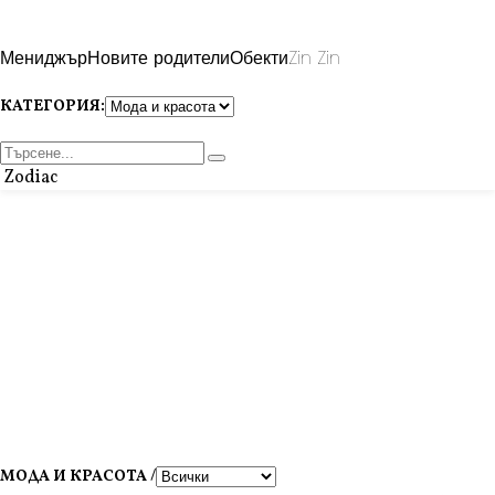
Мениджър
Новите родители
Обекти
Zin Zin
КАТЕГОРИЯ:
Zodiac
МОДА И КРАСОТА /