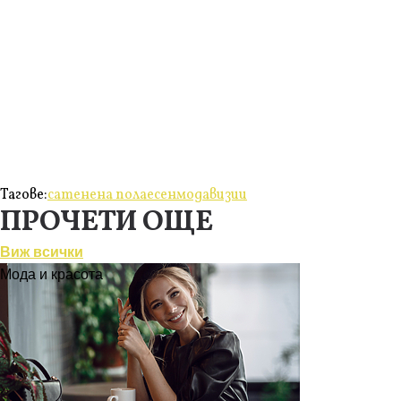
Тагове:
сатенена пола
есен
мода
визии
ПРОЧЕТИ ОЩЕ
Виж всички
Мода и красота