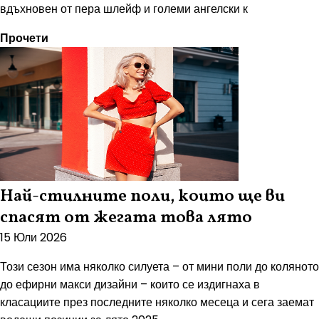
вдъхновен от пера шлейф и големи ангелски к
Прочети
Най-стилните поли, които ще ви
спасят от жегата това лято
15 Юли 2026
Този сезон има няколко силуета – от мини поли до коляното
до ефирни макси дизайни – които се издигнаха в
класациите през последните няколко месеца и сега заемат