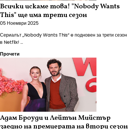
Всички искаме това! "Nobody Wants
This" ще има трети сезон
05 Ноември 2025
Сериалът „Nobody Wants This“ e подновен за трети сезон
в Netflix! ...
Прочети
Адам Броуди и Лейтън Мийстър
заедно на премиерата на втори сезон