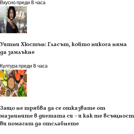
Вкусно
преди 8 часа
Уитни Хюстън: Гласът, който никога няма
да замлъкне
Култура
преди 8 часа
Защо не трябва да се отказвате от
мазнините в диетата си – и как те всъщност
ви помагат да отслабнете