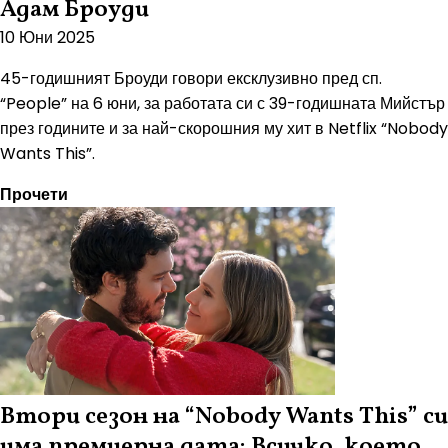
Адам Броуди
10 Юни 2025
45-годишният Броуди говори ексклузивно пред сп.
“People” на 6 юни, за работата си с 39-годишната Мийстър
през годините и за най-скорошния му хит в Netflix “Nobody
Wants This”.
Прочети
Втори сезон на “Nobody Wants This” си
има премиерна дата: Всичко, което