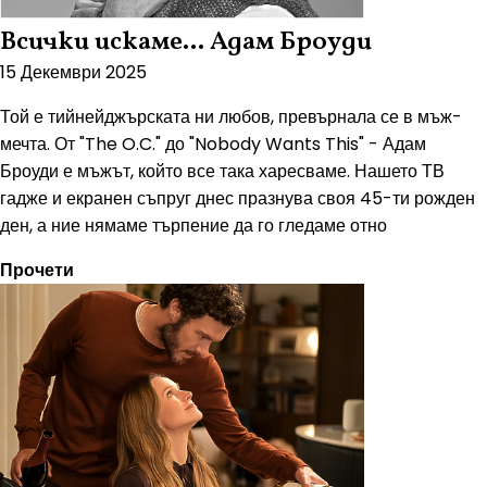
Всички искаме... Адам Броуди
15 Декември 2025
Той е тийнейджърската ни любов, превърнала се в мъж-
мечта. От "The O.C." до "Nobody Wants This" - Адам
Броуди е мъжът, който все така харесваме. Нашето ТВ
гадже и екранен съпруг днес празнува своя 45-ти рожден
ден, а ние нямаме търпение да го гледаме отно
Прочети