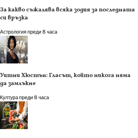
За какво съжалява всяка зодия за последната
си връзка
Астрология
преди 8 часа
Уитни Хюстън: Гласът, който никога няма
да замлъкне
Култура
преди 8 часа