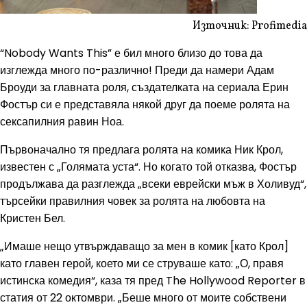
Източник: Profimedia
“Nobody Wants This” е бил много близо до това да
изглежда много по-различно! Преди да намери Адам
Броуди за главната роля, създателката на сериала Ерин
Фостър си е представяла някой друг да поеме ролята на
сексапилния равин Ноа.
Първоначално тя предлага ролята на комика Ник Крол,
известен с „Голямата уста“. Но когато той отказва, Фостър
продължава да разглежда „всеки еврейски мъж в Холивуд“,
търсейки правилния човек за ролята на любовта на
Кристен Бел.
„Имаше нещо утвърждаващо за мен в комик [като Крол]
като главен герой, което ми се струваше като: „О, правя
истинска комедия“, каза тя пред The ​​Hollywood Reporter в
статия от 22 октомври. „Беше много от моите собствени