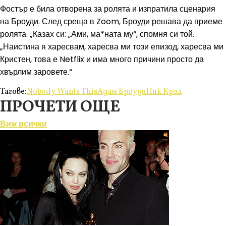
Фостър е била отворена за ролята и изпратила сценария
на Броуди. След среща в Zoom, Броуди решава да приеме
ролята. „Казах си: „Ами, ма*ната му“, спомня си той.
„Наистина я харесвам, харесва ми този епизод, харесва ми
Кристен, това е Netflix и има много причини просто да
хвърлим заровете.“
Тагове:
Nobody Wants This
Адам Броуди
Ник Крол
ПРОЧЕТИ ОЩЕ
Виж всички
Любопитно