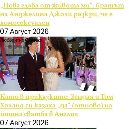
„Нова глава от живота ми“: братът
на Анджелина Джоли разкри, че е
хомосексуален
07 Август 2026
Любопитно
Светски
Като в приказките: Зендая и Том
Холанд си казаха „да“ (отново) на
пищна сватба в Англия
07 Август 2026