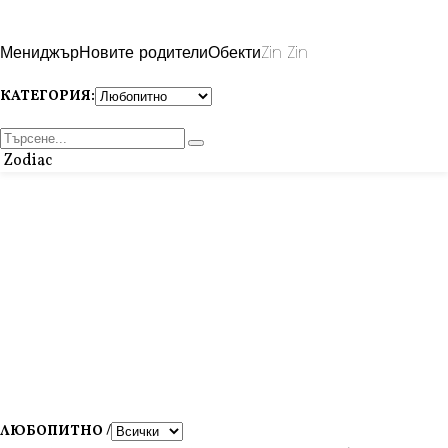
Мениджър
Новите родители
Обекти
Zin Zin
КАТЕГОРИЯ:
Zodiac
ЛЮБОПИТНО /