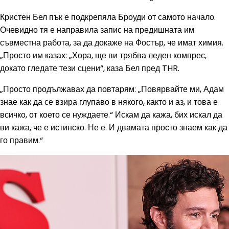
Кристен Бел пък е подкрепяла Броуди от самото начало.
Очевидно тя е направила запис на предишната им
съвместна работа, за да докаже на Фостър, че имат химия.
„Просто им казах: „Хора, ще ви трябва леден компрес,
докато гледате тези сцени“, каза Бел пред THR.
„Просто продължавах да повтарям: „Повярвайте ми, Адам
знае как да се взира глупаво в някого, както и аз, и това е
всичко, от което се нуждаете.“ Искам да кажа, бих искал да
ви кажа, че е истинско. Не е. И двамата просто знаем как да
го правим.“