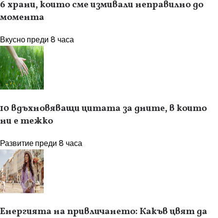
6 храни, които сме измивали неправилно до
момента
Вкусно
преди 8 часа
10 вдъхновяващи цитата за дните, в които
ни е тежко
Развитие
преди 8 часа
Енергията на привличането: Какъв цвят да