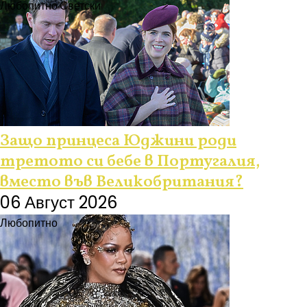
Любопитно
Светски
Защо принцеса Юджини роди
третото си бебе в Португалия,
вместо във Великобритания?
06 Август 2026
Любопитно