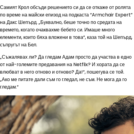
Самият Крол обсъди решението си да се откаже от ролята
по време на майски епизод на подкаста “Armchair Expert”
на Дакс Шепърд. „Буквално, беше точно по средата на
времето, когато очаквахме бебето си. Имаше много
елементи, които бяха вложени в това“, каза той на Шепърд,
съпругът на Бел.
„Съжалявах ли? Да гледам Адам просто да участва в едно
от най-големите предавания на Netflix? И хората да се
влюбват в него отново и отново? Да!“, пошегува се той.
„Ако ме питате дали съм го гледал, не съм. Не мога да го
гледам.“