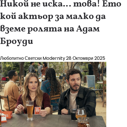
Никой не иска… това! Ето
кой актьор за малко да
вземе ролята на Адам
Броуди
Любопитно
Светски
Modernity
28 Октомври 2025