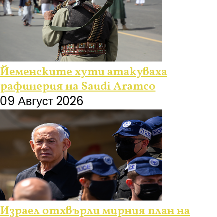
Йеменските хути атакуваха
рафинерия на Saudi Aramco
09 Август 2026
Израел отхвърли мирния план на