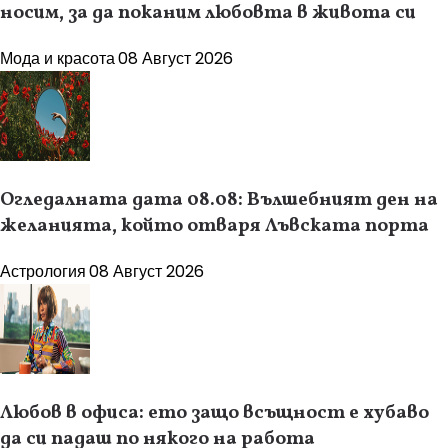
носим, за да поканим любовта в живота си
Мода и красота
08 Август 2026
Огледалната дата 08.08: Вълшебният ден на
желанията, който отваря Лъвската порта
Астрология
08 Август 2026
Любов в офиса: ето защо всъщност е хубаво
да си падаш по някого на работа