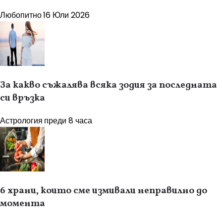
Любопитно
16 Юли 2026
За какво съжалява всяка зодия за последната
си връзка
Астрология
преди 8 часа
6 храни, които сме измивали неправилно до
момента