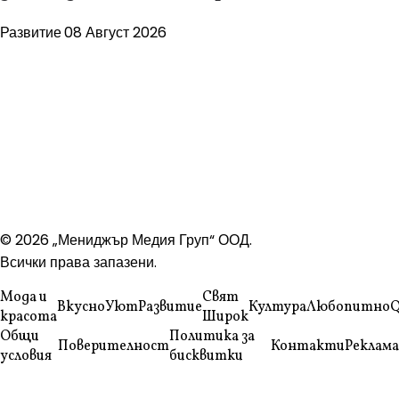
Развитие
08 Август 2026
© 2026 „Мениджър Медия Груп“ ООД.
Всички права запазени.
Мода и
Свят
Вкусно
Уют
Развитие
Култура
Любопитно
Q
красота
Широк
Общи
Политика за
Поверителност
Контакти
Реклама
условия
бисквитки