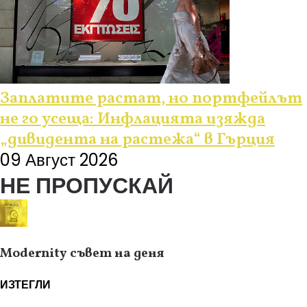
Заплатите растат, но портфейлът
не го усеща: Инфлацията изяжда
„дивидента на растежа“ в Гърция
09 Август 2026
НЕ ПРОПУСКАЙ
Modernity съвет на деня
ИЗТЕГЛИ