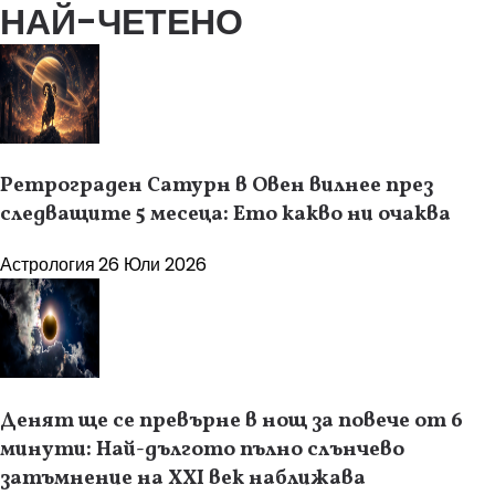
НАЙ-ЧЕТЕНО
Ретрограден Сатурн в Овен вилнее през
следващите 5 месеца: Ето какво ни очаква
Астрология
26 Юли 2026
Денят ще се превърне в нощ за повече от 6
минути: Най-дългото пълно слънчево
затъмнение на XXI век наближава