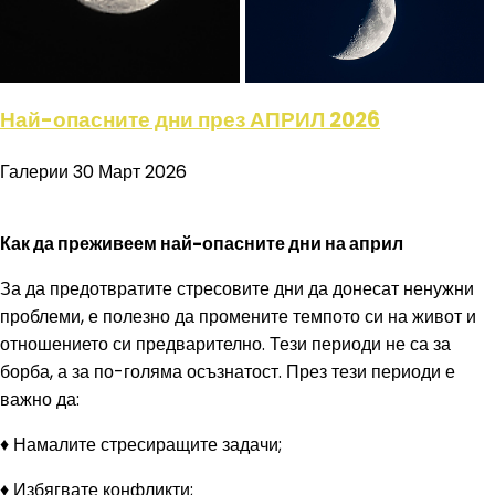
Най-опасните дни през АПРИЛ 2026
Галерии
30 Март 2026
Как да преживеем най-опасните дни на април
За да предотвратите стресовите дни да донесат ненужни
проблеми, е полезно да промените темпото си на живот и
отношението си предварително. Тези периоди не са за
борба, а за по-голяма осъзнатост. През тези периоди е
важно да:
♦ Намалите стресиращите задачи;
♦ Избягвате конфликти;