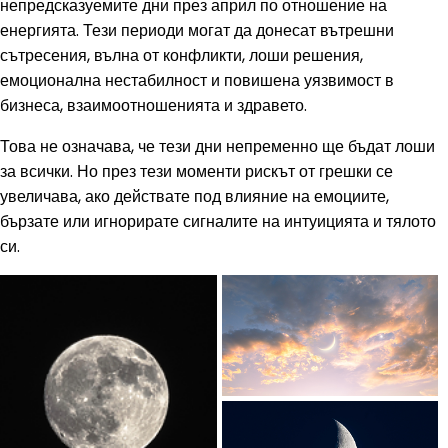
непредсказуемите дни през април по отношение на
енергията. Тези периоди могат да донесат вътрешни
сътресения, вълна от конфликти, лоши решения,
емоционална нестабилност и повишена уязвимост в
бизнеса, взаимоотношенията и здравето.
Това не означава, че тези дни непременно ще бъдат лоши
за всички. Но през тези моменти рискът от грешки се
увеличава, ако действате под влияние на емоциите,
бързате или игнорирате сигналите на интуицията и тялото
си.