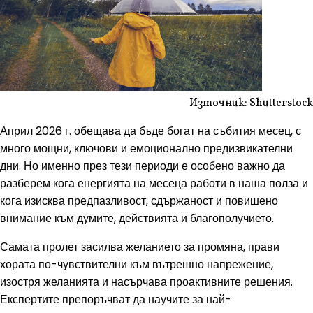
Източник: Shutterstock
Април 2026 г. обещава да бъде богат на събития месец, с
много мощни, ключови и емоционално предизвикателни
дни. Но именно през тези периоди е особено важно да
разберем кога енергията на месеца работи в наша полза и
кога изисква предпазливост, сдържаност и повишено
внимание към думите, действията и благополучието.
Самата пролет засилва желанието за промяна, прави
хората по-чувствителни към вътрешно напрежение,
изостря желанията и насърчава проактивните решения.
Експертите препоръчват да научите за най-