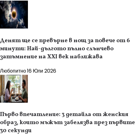
Денят ще се превърне в нощ за повече от 6
минути: Най-дългото пълно слънчево
затъмнение на XXI век наближава
Любопитно
16 Юли 2026
Първо впечатление: 3 детайла от женския
образ, които мъжът забелязва през първите
30 секунди