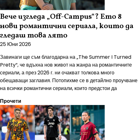
Вече изгледа „Off-Campus“? Ето 8
нови романтични сериала, които да
гледаш това лято
25 Юни 2026
Завинаги ще съм благодарна на „The Summer I Turned
Pretty“, че вдъхна нов живот на жанра на романтичните
сериали, а през 2026 г. ни очакват толкова много
обещаващи заглавия. Потопихме се в детайлно проучване
на всички романтични сериали, които предстои да
Прочети