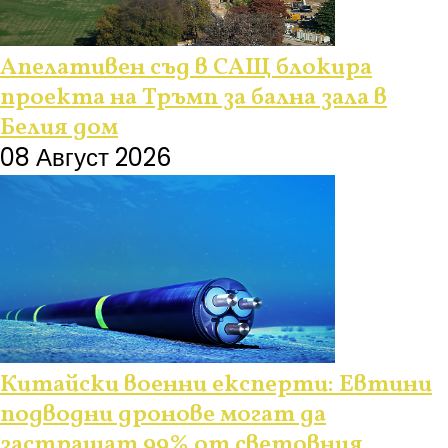
Апелативен съд в САЩ блокира
проекта на Тръмп за бална зала в
Белия дом
08 Август 2026
Китайски военни експерти: Евтини
подводни дронове могат да
застрашат 99% от световния