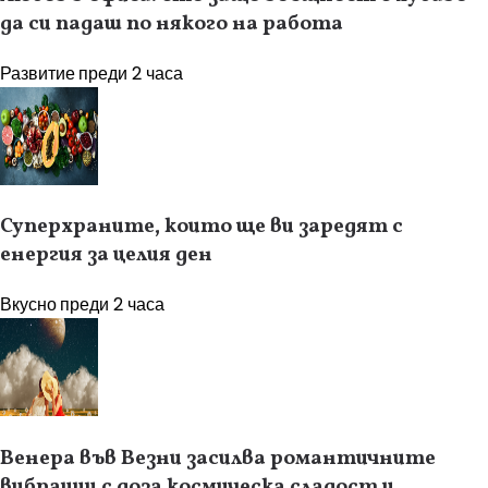
да си падаш по някого на работа
Развитие
преди 2 часа
Суперхраните, които ще ви заредят с
енергия за целия ден
Вкусно
преди 2 часа
Венера във Везни засилва романтичните
вибрации с доза космическа сладост и