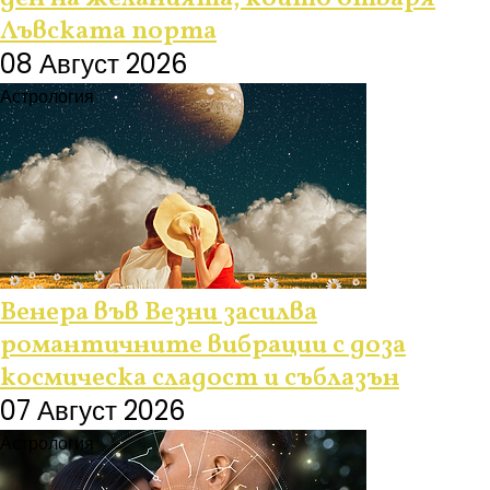
Лъвската порта
08 Август 2026
Астрология
Венера във Везни засилва
романтичните вибрации с доза
космическа сладост и съблазън
07 Август 2026
Астрология