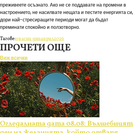
преживеете осъзнато. Ако не се поддавате на промени в
настроението, не насилвате нещата и пестите енергията си,
дори най-стресиращите периоди могат да бъдат
преминати спокойно и ползотворно.
Тагове:
опасни дни
април
2026
ПРОЧЕТИ ОЩЕ
Виж всички
Астрология
Огледалната дата 08.08: Вълшебният
ден на желанията, който отваря