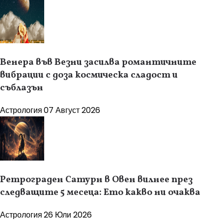
Венера във Везни засилва романтичните
вибрации с доза космическа сладост и
съблазън
Астрология
07 Август 2026
Ретрограден Сатурн в Овен вилнее през
следващите 5 месеца: Ето какво ни очаква
Астрология
26 Юли 2026