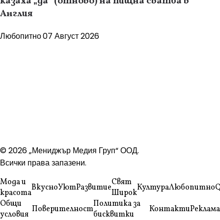
казаха „да“ (отново) на пищна сватба в
Англия
Любопитно
07 Август 2026
© 2026 „Мениджър Медия Груп“ ООД.
Всички права запазени.
Мода и
Свят
Вкусно
Уют
Развитие
Култура
Любопитно
Q
красота
Широк
Общи
Политика за
Поверителност
Контакти
Реклама
условия
бисквитки