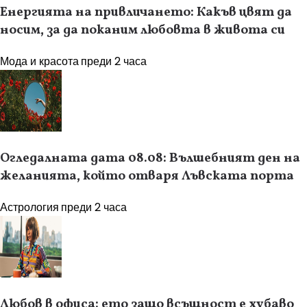
Енергията на привличането: Какъв цвят да
носим, за да поканим любовта в живота си
Мода и красота
преди 2 часа
Огледалната дата 08.08: Вълшебният ден на
желанията, който отваря Лъвската порта
Астрология
преди 2 часа
Любов в офиса: ето защо всъщност е хубаво