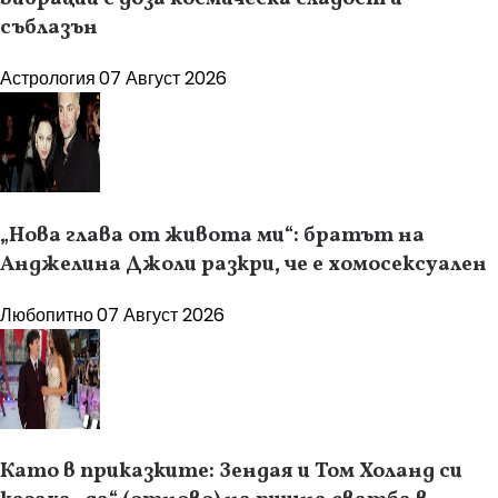
съблазън
Астрология
07 Август 2026
„Нова глава от живота ми“: братът на
Анджелина Джоли разкри, че е хомосексуален
Любопитно
07 Август 2026
Като в приказките: Зендая и Том Холанд си