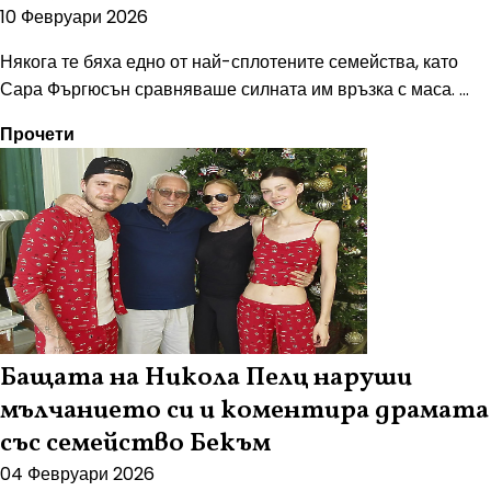
10 Февруари 2026
Някога те бяха едно от най-сплотените семейства, като
Сара Фъргюсън сравняваше силната им връзка с маса. ...
Прочети
Бащата на Никола Пелц наруши
мълчанието си и коментира драмата
със семейство Бекъм
04 Февруари 2026