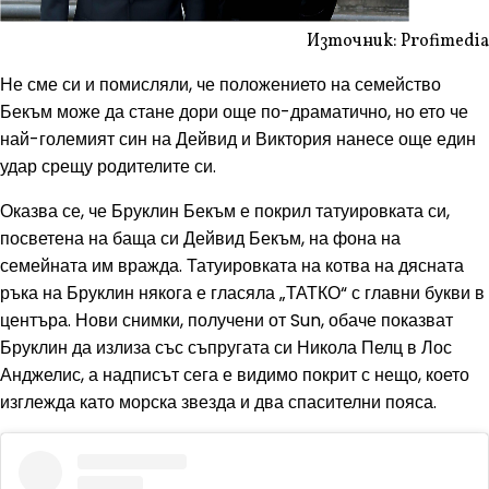
Източник: Profimedia
Не сме си и помисляли, че положението на семейство
Бекъм може да стане дори още по-драматично, но ето че
най-големият син на Дейвид и Виктория нанесе още един
удар срещу родителите си.
Оказва се, че Бруклин Бекъм е покрил татуировката си,
посветена на баща си Дейвид Бекъм, на фона на
семейната им вражда. Татуировката на котва на дясната
ръка на Бруклин някога е гласяла „ТАТКО“ с главни букви в
центъра. Нови снимки, получени от Sun, обаче показват
Бруклин да излиза със съпругата си Никола Пелц в Лос
Анджелис, а надписът сега е видимо покрит с нещо, което
изглежда като морска звезда и два спасителни пояса.