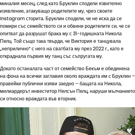
миналия месец, след като Бруклин сподели язвително
изявление, атакуващо родителите му, чрез своите
Instagram сторита. Бруклин сподели, че не иска да се
помири със семейството си и обвини родителите си, че се
опитват да разрушат брака му с 31-годишната Никола
Пелц. Той също така твърди, че Виктория е танцувала
„неприлично“ с него на сватбата му през 2022 г., като е
откраднала първия му танц със съпругата му.
Докато останалата част от семейство Бекъм е обединена
на фона на всички заглавия около враждата им с Бруклин –
правейки публични изяви заедно – бащата на Никола,
милиардерът инвеститор Нелсън Пелц, наруши мълчанието
си относно враждата във вторник.