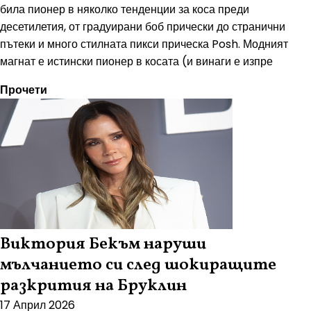
била пионер в няколко тенденции за коса преди
десетилетия, от градуирани боб прически до странични
пътеки и много стилната пикси прическа Posh. Модният
магнат е истински пионер в косата (и винаги е изпре
Прочети
Виктория Бекъм наруши
мълчанието си след шокиращите
разкрития на Бруклин
17 Април 2026