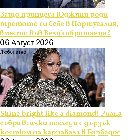
Защо принцеса Юджини роди
третото си бебе в Португалия,
вместо във Великобритания?
06 Август 2026
Любопитно
Shine bright like a diamond! Риана
събра всички погледи с дързък
костюм на карнавала в Барбадос