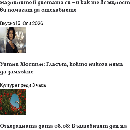
мазнините в диетата си – и как те всъщност
ви помагат да отслабнете
Вкусно
15 Юли 2026
Уитни Хюстън: Гласът, който никога няма
да замлъкне
Култура
преди 3 часа
Огледалната дата 08.08: Вълшебният ден на