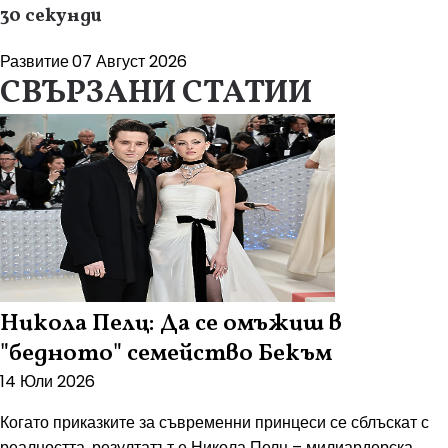
30 секунди
Развитие
07 Август 2026
СВЪРЗАНИ СТАТИИ
Никола Пелц: Да се омъжиш в
"бедното" семейство Бекъм
14 Юли 2026
Когато приказките за съвременни принцеси се сблъскат с
реалността, резултатът е Никола Пелц – милиардерска