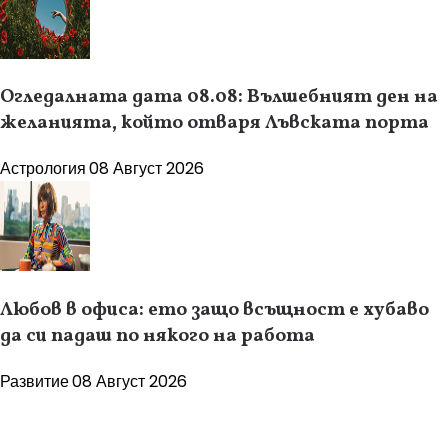
Огледалната дата 08.08: Вълшебният ден на
желанията, който отваря Лъвската порта
Астрология
08 Август 2026
Любов в офиса: ето защо всъщност е хубаво
да си падаш по някого на работа
Развитие
08 Август 2026