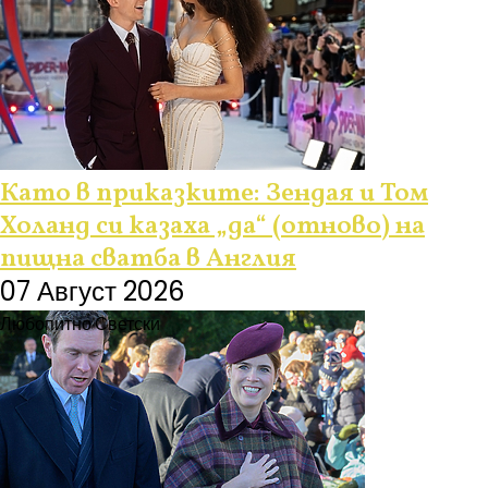
Като в приказките: Зендая и Том
Холанд си казаха „да“ (отново) на
пищна сватба в Англия
07 Август 2026
Любопитно
Светски