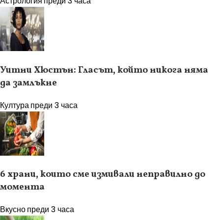
Астрология
преди 3 часа
Уитни Хюстън: Гласът, който никога няма
да замлъкне
Култура
преди 3 часа
6 храни, които сме измивали неправилно до
момента
Вкусно
преди 3 часа