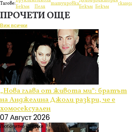
Бруклин
Никола
Дейвид
Виктория
Тагове:
татуировка
сканд
Бекъм
Пелц
Бекъм
Бекъм
ПРОЧЕТИ ОЩЕ
Виж всички
Любопитно
„Нова глава от живота ми“: братът
на Анджелина Джоли разкри, че е
хомосексуален
07 Август 2026
Любопитно
Светски