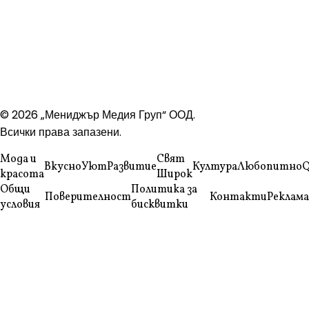
© 2026 „Мениджър Медия Груп“ ООД.
Всички права запазени.
Мода и
Свят
Вкусно
Уют
Развитие
Култура
Любопитно
Q
красота
Широк
Общи
Политика за
Поверителност
Контакти
Реклама
условия
бисквитки