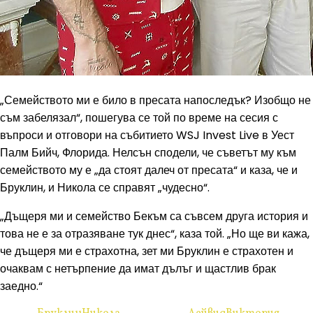
„Семейството ми е било в пресата напоследък? Изобщо не
съм забелязал“, пошегува се той по време на сесия с
въпроси и отговори на събитието WSJ Invest Live в Уест
Палм Бийч, Флорида. Нелсън сподели, че съветът му към
семейството му е „да стоят далеч от пресата“ и каза, че и
Бруклин, и Никола се справят „чудесно“.
„Дъщеря ми и семейство Бекъм са съвсем друга история и
това не е за отразяване тук днес“, каза той. „Но ще ви кажа,
че дъщеря ми е страхотна, зет ми Бруклин е страхотен и
очаквам с нетърпение да имат дълъг и щастлив брак
заедно.“