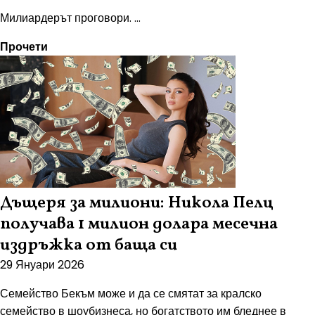
Милиардерът проговори. ...
Прочети
Дъщеря за милиони: Никола Пелц
получава 1 милион долара месечна
издръжка от баща си
29 Януари 2026
Семейство Бекъм може и да се смятат за кралско
семейство в шоубизнеса, но богатството им бледнее в