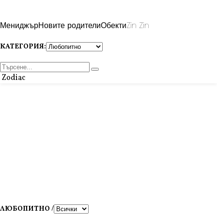
Мениджър
Новите родители
Обекти
Zin Zin
КАТЕГОРИЯ:
Zodiac
ЛЮБОПИТНО /