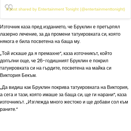
A post shared by Entertainment Tonight (@entertainmenttonight)
Източник каза пред изданието, че Бруклин е претърпял
лазерно лечение, за да промени татуировката си, която
някога е била посветена на баща му.
„Той искаше да я премахне“, каза източникът, който
допълни още, че 26-годишният Бруклин е покрил
татуировката си на гърдите, посветена на майка си
Виктория Бекъм.
„Да видиш как Бруклин покрива татуировката на Виктория,
а сега и тази, която имаше за баща си, ще ги нарани“, каза
източникът. „Изглежда много жестоко и ще добави сол към
раните.“