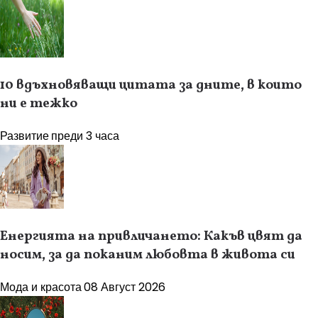
10 вдъхновяващи цитата за дните, в които
ни е тежко
Развитие
преди 3 часа
Енергията на привличането: Какъв цвят да
носим, за да поканим любовта в живота си
Мода и красота
08 Август 2026