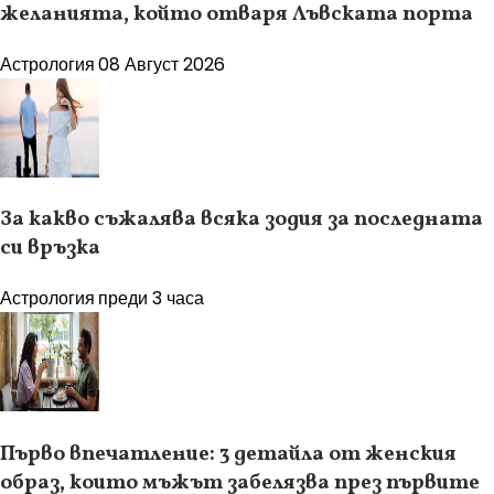
желанията, който отваря Лъвската порта
Астрология
08 Август 2026
За какво съжалява всяка зодия за последната
си връзка
Астрология
преди 3 часа
Първо впечатление: 3 детайла от женския
образ, които мъжът забелязва през първите