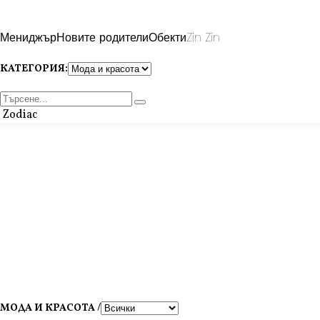
Мениджър
Новите родители
Обекти
Zin Zin
КАТЕГОРИЯ:
Zodiac
МОДА И КРАСОТА /