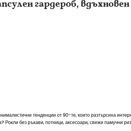
псулен гардероб, вдъхновен
ималистични тенденции от 90-те, които разтърсиха интерне
? Рокли без ръкави, потници, аксесоари, свежи памучни риз