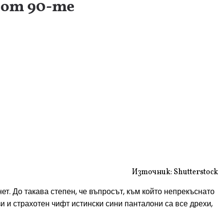
 от 90-те
Източник: Shutterstock
т. До такава степен, че въпросът, към който непрекъснато
и и страхотен чифт истински сини панталони са все дрехи,