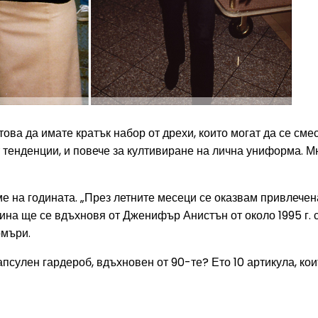
това да имате кратък набор от дрехи, които могат да се смес
т тенденции, и повече за култивиране на лична униформа. М
ме на годината. „През летните месеци се оказвам привлечен
ина ще се вдъхновя от Дженифър Анистън от около 1995 г. 
омъри.
капсулен гардероб, вдъхновен от 90-те? Ето 10 артикула, ко