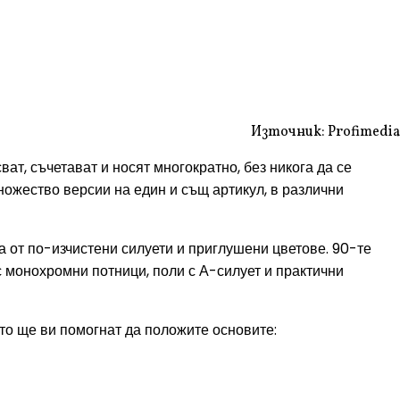
Източник: Profimedia
ват, съчетават и носят многократно, без никога да се
ножество версии на един и същ артикул, в различни
а от по-изчистени силуети и приглушени цветове. 90-те
с монохромни потници, поли с А-силует и практични
ито ще ви помогнат да положите основите: