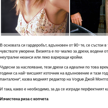
В основата си гардеробът, вдъхновен от 90-те, се състои в 
чувствате уморени. Визията е по-малко за дрехи, водени о
неутрални нюанси или леко вариращи кройки.
Чудесни за наслояване, тези дрехи са идеални по това вре
години са най-висшият източник на вдъхновение и тази год
панталони“, казва модният редактор на Vogue Джой Монтг
И така, какво е необходимо, за да се изгради перфектният 
Изчистена риза с копчета