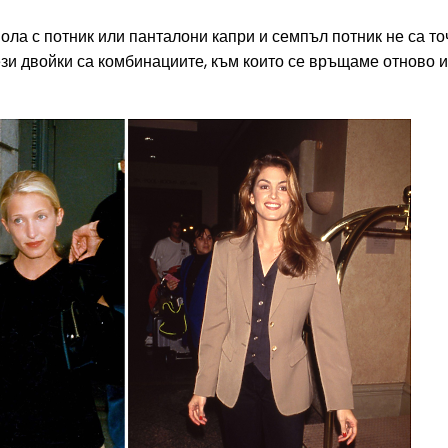
пола с потник или панталони капри и семпъл потник не са т
зи двойки са комбинациите, към които се връщаме отново и 