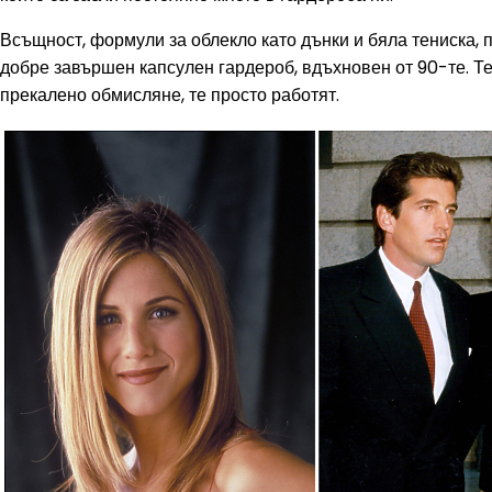
Всъщност, формули за облекло като дънки и бяла тениска, 
добре завършен капсулен гардероб, вдъхновен от 90-те. Те
прекалено обмисляне, те просто работят.