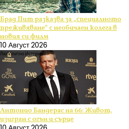
Брад Пит разказва за „специалното
преживяване“ с необичаен колега в
новия си филм
10 Август 2026
Любопитно
Истории
Антонио Бандерас на 66: Живот,
изигран с огън и сърце
10 Август 2026