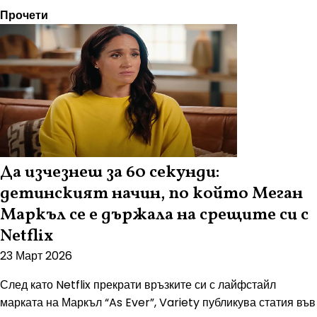
Прочети
Да изчезнеш за 60 секунди:
детинският начин, по който Меган
Маркъл се е държала на срещите си с
Netflix
23 Март 2026
След като Netflix прекрати връзките си с лайфстайл
марката на Маркъл “As Ever”, Variety публикува статия във