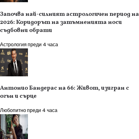
Започва най-силният астрологичен период на
2026: Коридорът на затъмненията носи
съдбовни обрати
Астрология
преди 4 часа
Антонио Бандерас на 66: Живот, изигран с
огън и сърце
Любопитно
преди 4 часа