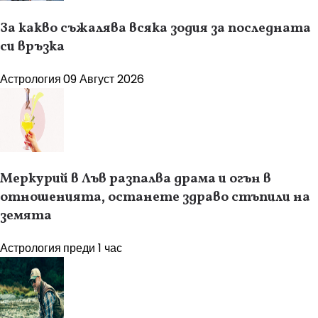
За какво съжалява всяка зодия за последната
си връзка
Астрология
09 Август 2026
Меркурий в Лъв разпалва драма и огън в
отношенията, останете здраво стъпили на
земята
Астрология
преди 1 час