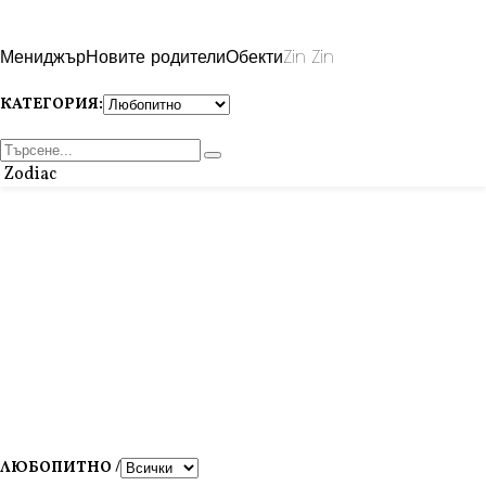
Мениджър
Новите родители
Обекти
Zin Zin
КАТЕГОРИЯ:
Zodiac
ЛЮБОПИТНО /