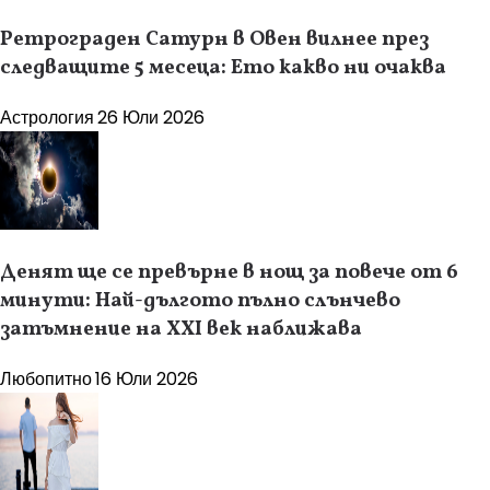
Ретрограден Сатурн в Овен вилнее през
следващите 5 месеца: Ето какво ни очаква
Астрология
26 Юли 2026
Денят ще се превърне в нощ за повече от 6
минути: Най-дългото пълно слънчево
затъмнение на XXI век наближава
Любопитно
16 Юли 2026