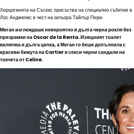
Херцогинята на Съсекс присъства на специално събитие в
Лос Анджелис в чест на актьора Тайлър Пери.
Меган изглеждаше невероятно в дълга черна рокля без
презрамки на Oscar de la Renta. Изящният тоалет
включва и дълга цепка, а Меган го беше допълнила с
красиви бижута на Cartier и секси черни сандали на
токчета от Celine.