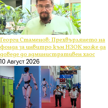
Георги Стаменов: Прехвърлянето на
фонда за инвитро към НЗОК може да
доведе до административен хаос
10 Август 2026