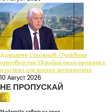
Димитър Стоянов: Очакваме
отговор от Украйна дали дронът е
излетял от тяхна територия
10 Август 2026
НЕ ПРОПУСКАЙ
Modernity съвет на деня