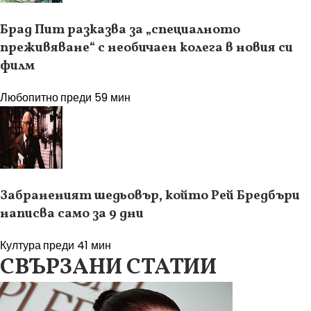
Брад Пит разказва за „специалното
преживяване“ с необичаен колега в новия си
филм
Любопитно
преди 59 мин
Забраненият шедьовър, който Рей Бредбъри
написва само за 9 дни
Култура
преди 41 мин
СВЪРЗАНИ СТАТИИ