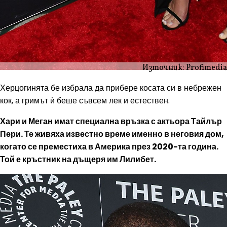
Източник: Profimedia
Херцогинята бе избрала да прибере косата си в небрежен
кок, а гримът ѝ беше съвсем лек и естествен.
Хари и Меган имат специална връзка с актьора Тайлър
Пери. Те живяха известно време именно в неговия дом,
когато се преместиха в Америка през 2020-та година.
Той е кръстник на дъщеря им Лилибет.