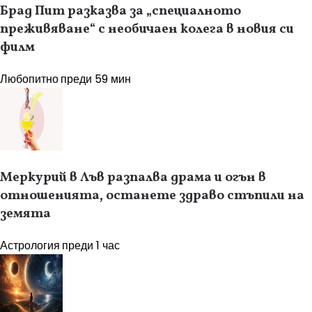
Брад Пит разказва за „специалното
преживяване“ с необичаен колега в новия си
филм
Любопитно
преди 59 мин
Меркурий в Лъв разпалва драма и огън в
отношенията, останете здраво стъпили на
земята
Астрология
преди 1 час