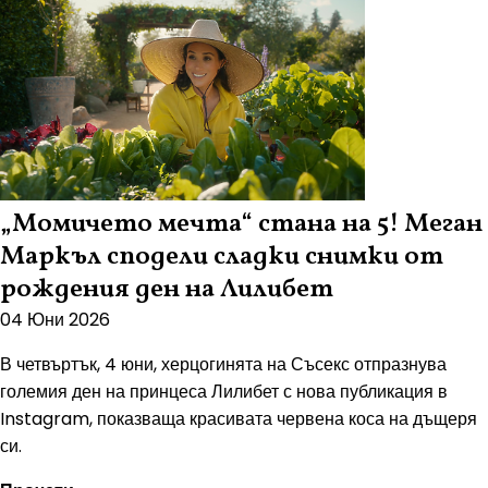
„Момичето мечта“ стана на 5! Меган
Маркъл сподели сладки снимки от
рождения ден на Лилибет
04 Юни 2026
В четвъртък, 4 юни, херцогинята на Съсекс отпразнува
големия ден на принцеса Лилибет с нова публикация в
Instagram, показваща красивата червена коса на дъщеря
си.