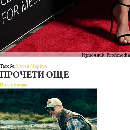
Източник: Profimedia
Тагове:
Меган Маркъл
ПРОЧЕТИ ОЩЕ
Виж всички
Любопитно