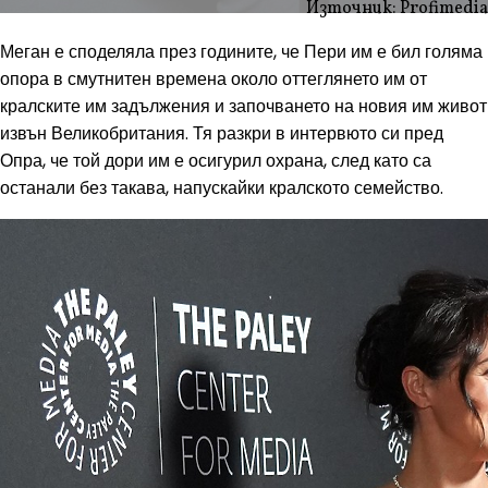
Източник: Profimedia
Меган е споделяла през годините, че Пери им е бил голяма
опора в смутнитен времена около оттеглянето им от
кралските им задължения и започването на новия им живот
извън Великобритания. Тя разкри в интервюто си пред
Опра, че той дори им е осигурил охрана, след като са
останали без такава, напускайки кралското семейство.