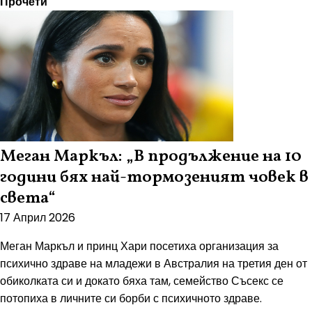
Прочети
Меган Маркъл: „В продължение на 10
години бях най-тормозеният човек в
света“
17 Април 2026
Меган Маркъл и принц Хари посетиха организация за
психично здраве на младежи в Австралия на третия ден от
обиколката си и докато бяха там, семейство Съсекс се
потопиха в личните си борби с психичното здраве.