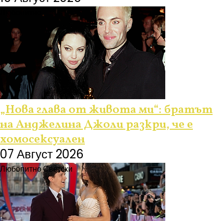
Любопитно
„Нова глава от живота ми“: братът
на Анджелина Джоли разкри, че е
хомосексуален
07 Август 2026
Любопитно
Светски