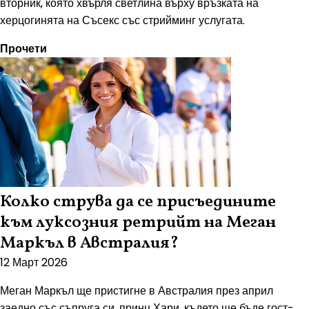
вторник, която хвърля светлина върху връзката на
херцогинята на Съсекс със стрийминг услугата.
Прочети
Колко струва да се присъедините
към луксозния ретрийт на Меган
Маркъл в Австралия?
12 Март 2026
Меган Маркъл ще пристигне в Австралия през април
заедно със съпруга си, принц Хари, където ще бъде гост-