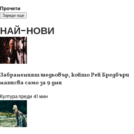
Прочети
Зареди още
НАЙ-НОВИ
Забраненият шедьовър, който Рей Бредбъри
написва само за 9 дни
Култура
преди 41 мин