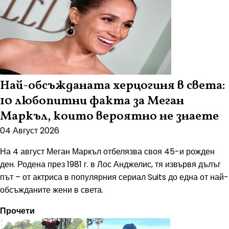
Най-обсъжданата херцогиня в света:
10 любопитни факта за Меган
Маркъл, които вероятно не знаете
04 Август 2026
На 4 август Меган Маркъл отбелязва своя 45-и рожден
ден. Родена през 1981 г. в Лос Анджелис, тя извървя дълъг
път – от актриса в популярния сериал Suits до една от най-
обсъжданите жени в света.
Прочети