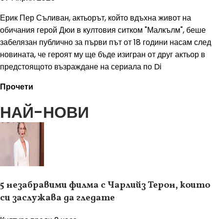
Ерик Пер Съливан, актьорът, който вдъхна живот на
обичания герой Дюи в култовия ситком "Малкълм", беше
забелязан публично за първи път от 18 години насам след
новината, че героят му ще бъде изигран от друг актьор в
предстоящото възраждане на сериала по Di
Прочети
НАЙ-НОВИ
5 незабравими филма с Чарлийз Терон, които
си заслужава да гледате