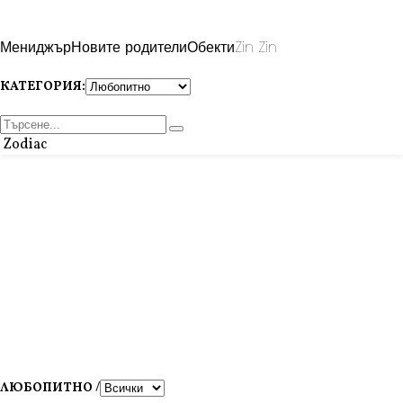
Мениджър
Новите родители
Обекти
Zin Zin
КАТЕГОРИЯ:
Zodiac
ЛЮБОПИТНО /