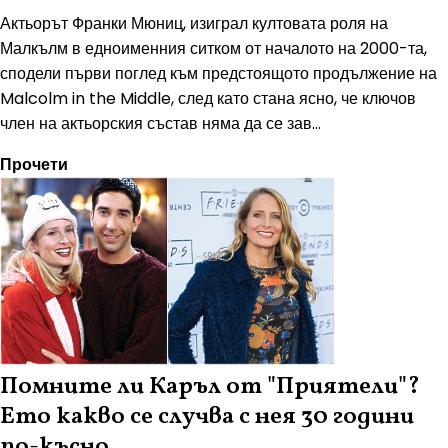
Актьорът Франки Мюниц, изиграл култовата роля на
Малкълм в едноименния ситком от началото на 2000-та,
сподели първи поглед към предстоящото продължение на
Malcolm in the Middle, след като стана ясно, че ключов
член на актьорския състав няма да се зав...
Прочети
Помните ли Каръл от "Приятели"?
Ето какво се случва с нея 30 години
по-късно