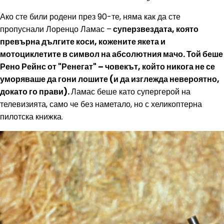
Ако сте били родени през 90-те, няма как да сте
пропуснали Лоренцо Ламас –
суперзвездата, която
превърна дългите коси, кожените якета и
мотоциклетите в символ на абсолютния мачо. Той беше
Рено Рейнс от "Ренегат" – човекът, който никога не се
уморяваше да гони лошите (и да изглежда невероятно,
докато го прави).
Ламас беше като супергерой на
телевизията, само че без наметало, но с хеликоптерна
пилотска книжка.