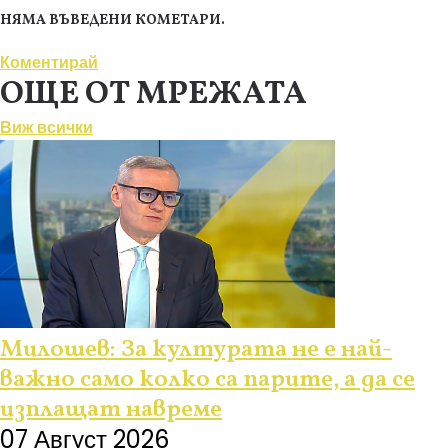
НЯМА ВЪВЕДЕНИ КОМЕТАРИ.
Коментирай
ОЩЕ ОТ МРЕЖАТА
Виж всички
Милошев: За културата не е най-
важно само колко са парите, а да се
изплащат навреме
07 Август 2026