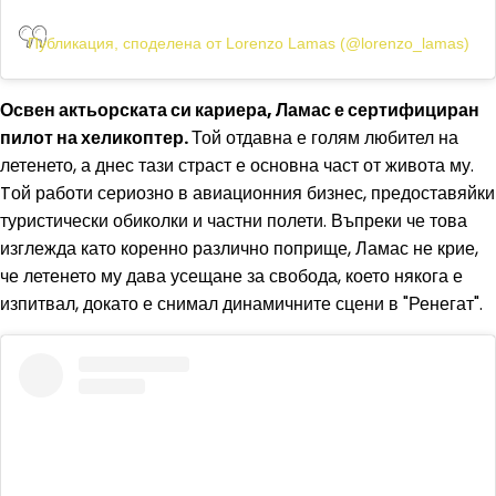
Публикация, споделена от Lorenzo Lamas (@lorenzo_lamas)
Освен актьорската си кариера, Ламас е сертифициран
пилот на хеликоптер.
Той отдавна е голям любител на
летенето, а днес тази страст е основна част от живота му.
Tой работи сериозно в авиационния бизнес, предоставяйки
туристически обиколки и частни полети. Въпреки че това
изглежда като коренно различно поприще, Ламас не крие,
че летенето му дава усещане за свобода, което някога е
изпитвал, докато е снимал динамичните сцени в "Ренегат".