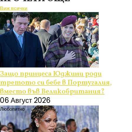
Виж всички
Любопитно
Светски
Защо принцеса Юджини роди
третото си бебе в Португалия,
вместо във Великобритания?
06 Август 2026
Любопитно