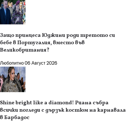
Защо принцеса Юджини роди третото си
бебе в Португалия, вместо във
Великобритания?
Любопитно
06 Август 2026
Shine bright like a diamond! Риана събра
всички погледи с дързък костюм на карнавала
в Барбадос