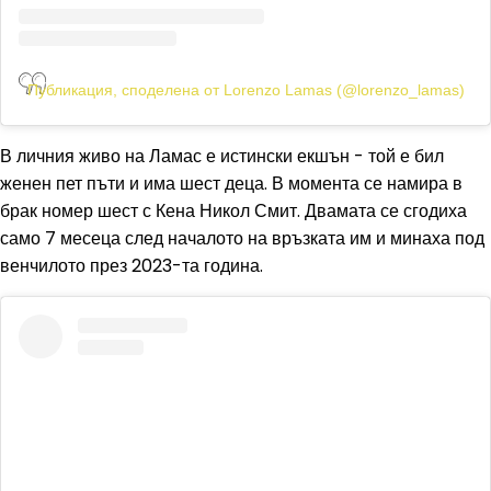
Публикация, споделена от Lorenzo Lamas (@lorenzo_lamas)
В личния живо на Ламас е истински екшън - той е бил
женен пет пъти и има шест деца. В момента се намира в
брак номер шест с Кена Никол Смит. Двамата се сгодиха
само 7 месеца след началото на връзката им и минаха под
венчилото през 2023-та година.