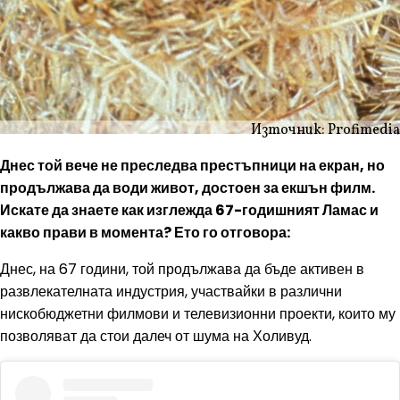
Източник: Profimedia
Днес той вече не преследва престъпници на екран, но
продължава да води живот, достоен за екшън филм.
Искате да знаете как изглежда 67-годишният Ламас и
какво прави в момента? Ето го отговора:
Днес, на 67 години, той продължава да бъде активен в
развлекателната индустрия, участвайки в различни
нискобюджетни филмови и телевизионни проекти, които му
позволяват да стои далеч от шума на Холивуд.