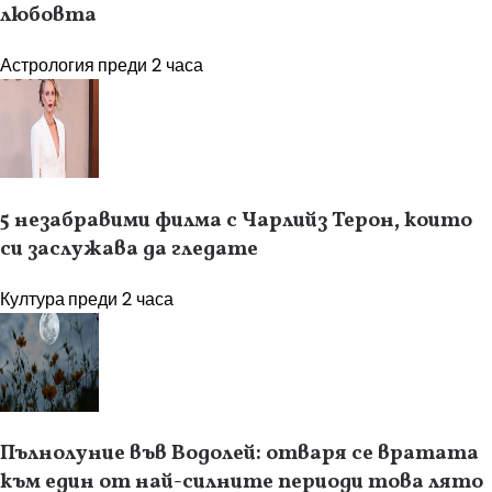
любовта
Астрология
преди 2 часа
5 незабравими филма с Чарлийз Терон, които
си заслужава да гледате
Култура
преди 2 часа
Пълнолуние във Водолей: отваря се вратата
към един от най-силните периоди това лято