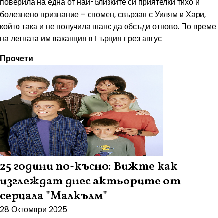
поверила на една от най-близките си приятелки тихо и
болезнено признание – спомен, свързан с Уилям и Хари,
който така и не получила шанс да обсъди отново. По време
на летната им ваканция в Гърция през авгус
Прочети
25 години по-късно: Вижте как
изглеждат днес актьорите от
сериала "Малкълм"
28 Октомври 2025