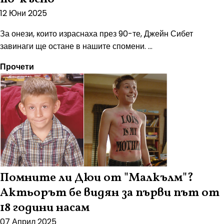
12 Юни 2025
За онези, които израснаха през 90-те, Джейн Сибет
завинаги ще остане в нашите спомени. ...
Прочети
Помните ли Дюи от "Малкълм"?
Актьорът бе видян за първи път от
18 години насам
07 Април 2025