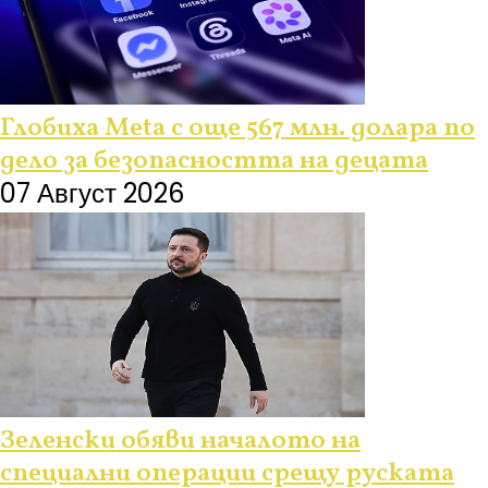
Глобиха Meta с още 567 млн. долара по
дело за безопасността на децата
07 Август 2026
Зеленски обяви началото на
специални операции срещу руската