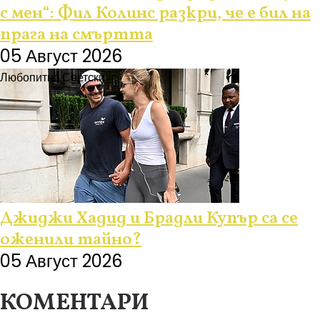
с мен“: Фил Колинс разкри, че е бил на
прага на смъртта
05 Август 2026
Любопитно
Светски
Джиджи Хадид и Брадли Купър са се
оженили тайно?
05 Август 2026
КОМЕНТАРИ