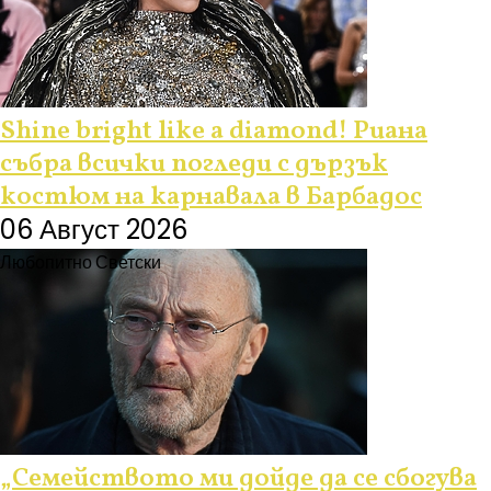
Shine bright like a diamond! Риана
събра всички погледи с дързък
костюм на карнавала в Барбадос
06 Август 2026
Любопитно
Светски
„Семейството ми дойде да се сбогува