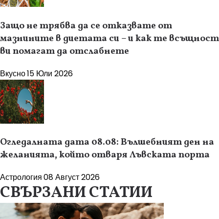
Защо не трябва да се отказвате от
мазнините в диетата си – и как те всъщност
ви помагат да отслабнете
Вкусно
15 Юли 2026
Огледалната дата 08.08: Вълшебният ден на
желанията, който отваря Лъвската порта
Астрология
08 Август 2026
СВЪРЗАНИ СТАТИИ