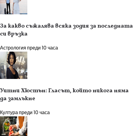
За какво съжалява всяка зодия за последната
си връзка
Астрология
преди 10 часа
Уитни Хюстън: Гласът, който никога няма
да замлъкне
Култура
преди 10 часа