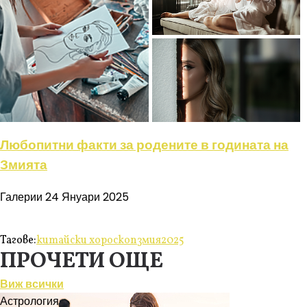
Любопитни факти за родените в годината на
Змията
Галерии
24 Януари 2025
Тагове:
китайски хороскоп
змия
2025
ПРОЧЕТИ ОЩЕ
Виж всички
Астрология