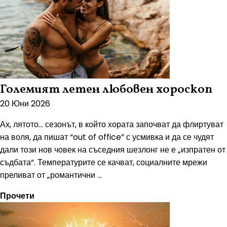
Големият летен любовен хороскоп
20 Юни 2026
Ах, лятото… сезонът, в който хората започват да флиртуват
на воля, да пишат “out of office” с усмивка и да се чудят
дали този нов човек на съседния шезлонг не е „изпратен от
съдбата“. Температурите се качват, социалните мрежи
преливат от „романтични ...
Прочети