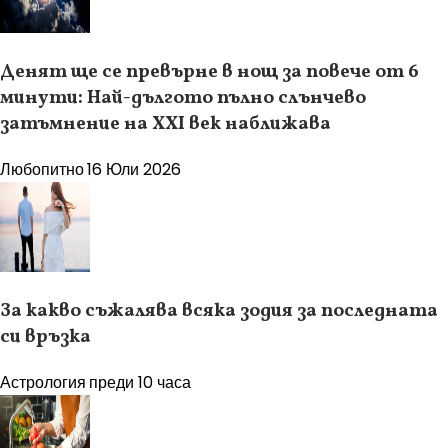
Денят ще се превърне в нощ за повече от 6
минути: Най-дългото пълно слънчево
затъмнение на XXI век наближава
Любопитно
16 Юли 2026
За какво съжалява всяка зодия за последната
си връзка
Астрология
преди 10 часа