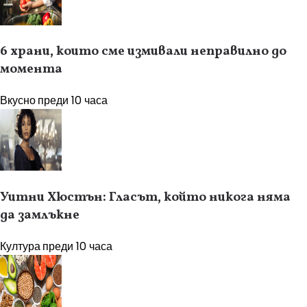
6 храни, които сме измивали неправилно до
момента
Вкусно
преди 10 часа
Уитни Хюстън: Гласът, който никога няма
да замлъкне
Култура
преди 10 часа