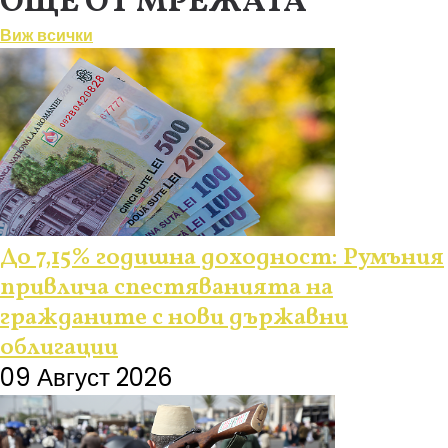
ОЩЕ ОТ МРЕЖАТА
Виж всички
До 7,15% годишна доходност: Румъния
привлича спестяванията на
гражданите с нови държавни
облигации
09 Август 2026