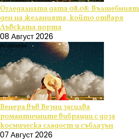
Огледалната дата 08.08: Вълшебният
ден на желанията, който отваря
Лъвската порта
08 Август 2026
Астрология
Венера във Везни засилва
романтичните вибрации с доза
космическа сладост и съблазън
07 Август 2026