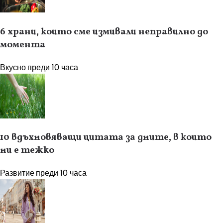
6 храни, които сме измивали неправилно до
момента
Вкусно
преди 10 часа
10 вдъхновяващи цитата за дните, в които
ни е тежко
Развитие
преди 10 часа