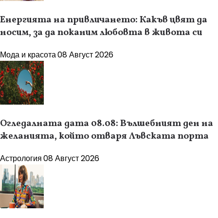
Енергията на привличането: Какъв цвят да
носим, за да поканим любовта в живота си
Мода и красота
08 Август 2026
Огледалната дата 08.08: Вълшебният ден на
желанията, който отваря Лъвската порта
Астрология
08 Август 2026