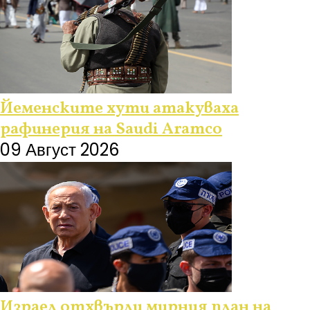
Йеменските хути атакуваха
рафинерия на Saudi Aramco
09 Август 2026
Израел отхвърли мирния план на