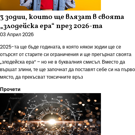
3 зодии, които ще влязат в своята
„злодейска ера“ през 2026-та
03 Април 2026
2025-та ще бъде годината, в която някои зодии ще се
отърсят от старите си ограничения и ще прегърнат своята
„злодейска ера“ – но не в буквалния смисъл. Вместо да
вършат злини, те ще започнат да поставят себе си на първо
място, да прекъсват токсичните връз
Прочети