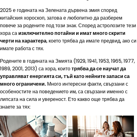
2025 е годината на Зелената дървена змия според
китайския хороскоп, затова е любопитно да разберем
повече за родените под този знак. Според астролозите тези
хора са
изключително потайни и имат много скрити
черти на характера
, което трябва да имате предвид, ако си
имате работа с тях.
Родените в годината на Змията (1929, 1941, 1953, 1965, 1977,
1989, 2001, 2013) са хора, които
трябва да се научат да
управляват енергията си, тъй като нейните запаси са
много ограничени.
Много интересни факти, свързани с
особеностите на поведението им, са свързани именно с
липсата на сила и увереност. Ето какво още трябва да
знаете за тях: