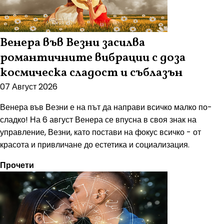
Венера във Везни засилва
романтичните вибрации с доза
космическа сладост и съблазън
07 Август 2026
Венера във Везни е на път да направи всичко малко по-
сладко! На 6 август Венера се впусна в своя знак на
управление, Везни, като постави на фокус всичко - от
красота и привличане до естетика и социализация.
Прочети