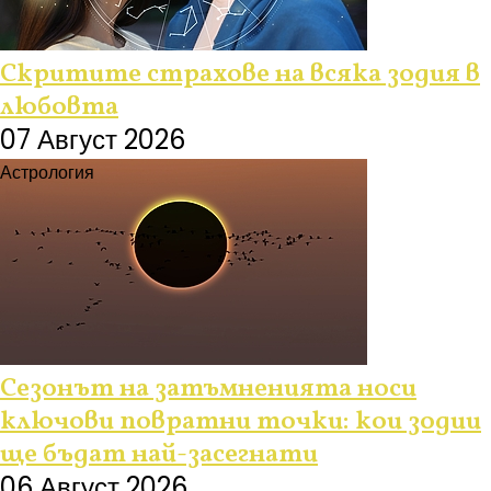
Скритите страхове на всяка зодия в
любовта
07 Август 2026
Астрология
Сезонът на затъмненията носи
ключови повратни точки: кои зодии
ще бъдат най-засегнати
06 Август 2026