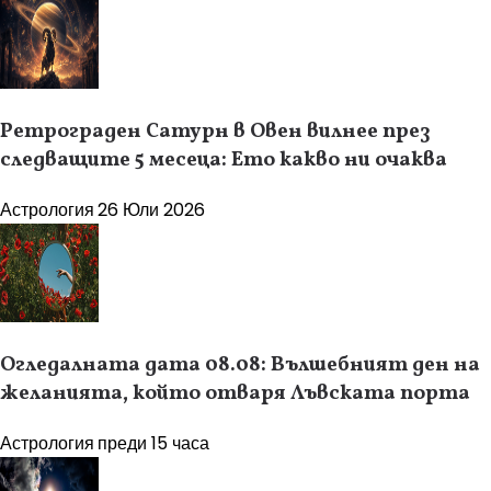
Ретрограден Сатурн в Овен вилнее през
следващите 5 месеца: Ето какво ни очаква
Астрология
26 Юли 2026
Огледалната дата 08.08: Вълшебният ден на
желанията, който отваря Лъвската порта
Астрология
преди 15 часа