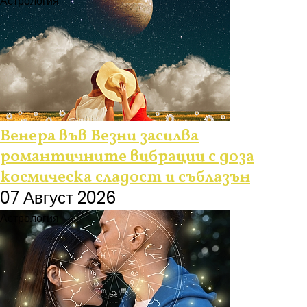
Астрология
Венера във Везни засилва
романтичните вибрации с доза
космическа сладост и съблазън
07 Август 2026
Астрология