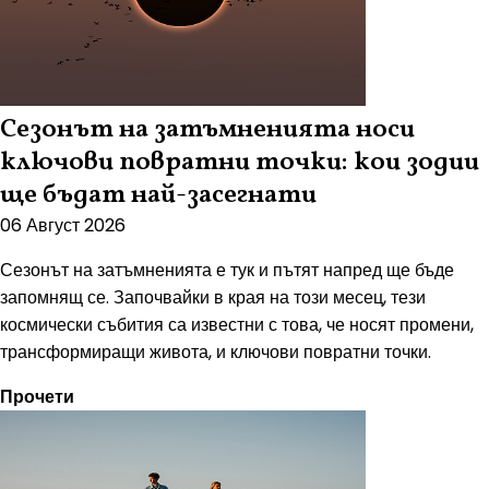
Сезонът на затъмненията носи
ключови повратни точки: кои зодии
ще бъдат най-засегнати
06 Август 2026
Сезонът на затъмненията е тук и пътят напред ще бъде
запомнящ се. Започвайки в края на този месец, тези
космически събития са известни с това, че носят промени,
трансформиращи живота, и ключови повратни точки.
Прочети