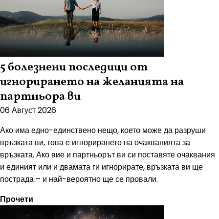
5 болезнени последици от
игнорирането на желанията на
партньора ви
06 Август 2026
Ако има едно-единствено нещо, което може да разруши
връзката ви, това е игнорирането на очакванията за
връзката. Ако вие и партньорът ви си поставяте очаквания
и единият или и двамата ги игнорирате, връзката ви ще
пострада – и най-вероятно ще се провали.
Прочети