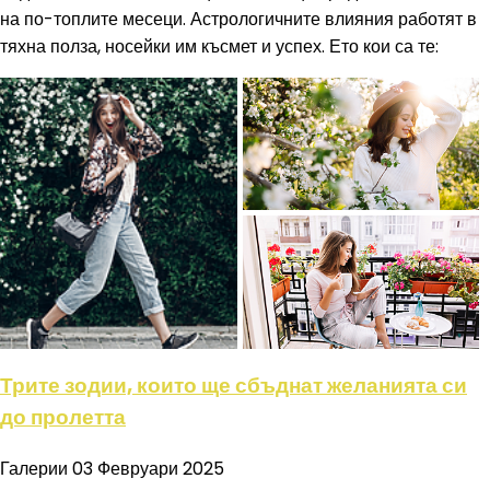
на по-топлите месеци. Астрологичните влияния работят в
тяхна полза, носейки им късмет и успех. Ето кои са те:
Трите зодии, които ще сбъднат желанията си
до пролетта
Галерии
03 Февруари 2025