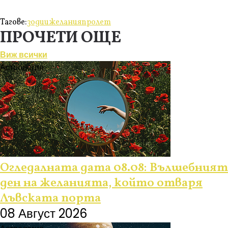
Тагове:
зодии
желания
пролет
ПРОЧЕТИ ОЩЕ
Виж всички
Астрология
Огледалната дата 08.08: Вълшебният
ден на желанията, който отваря
Лъвската порта
08 Август 2026