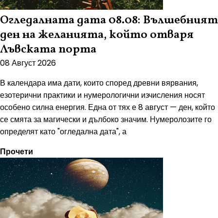
Огледалната дата 08.08: Вълшебният
ден на желанията, който отваря
Лъвската порта
08 Август 2026
В календара има дати, които според древни вярвания,
езотерични практики и нумерологични изчисления носят
особено силна енергия. Една от тях е 8 август — ден, който
се смята за магически и дълбоко значим. Нумеролозите го
определят като "огледална дата", а
Прочети