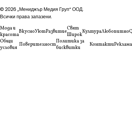
© 2026 „Мениджър Медия Груп“ ООД.
Всички права запазени.
Мода и
Свят
Вкусно
Уют
Развитие
Култура
Любопитно
Q
красота
Широк
Общи
Политика за
Поверителност
Контакти
Реклама
условия
бисквитки