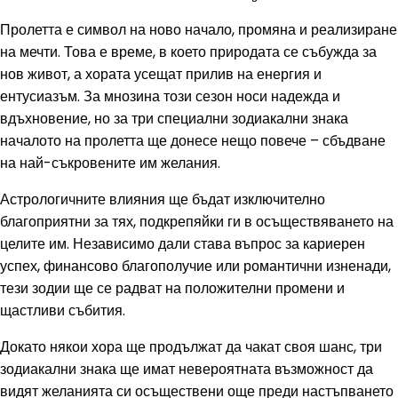
Пролетта е символ на ново начало, промяна и реализиране
на мечти. Това е време, в което природата се събужда за
нов живот, а хората усещат прилив на енергия и
ентусиазъм. За мнозина този сезон носи надежда и
вдъхновение, но за три специални зодиакални знака
началото на пролетта ще донесе нещо повече – сбъдване
на най-съкровените им желания.
Астрологичните влияния ще бъдат изключително
благоприятни за тях, подкрепяйки ги в осъществяването на
целите им. Независимо дали става въпрос за кариерен
успех, финансово благополучие или романтични изненади,
тези зодии ще се радват на положителни промени и
щастливи събития.
Докато някои хора ще продължат да чакат своя шанс, три
зодиакални знака ще имат невероятната възможност да
видят желанията си осъществени още преди настъпването