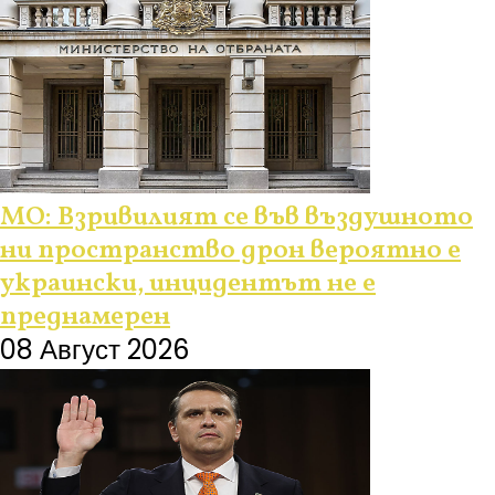
МО: Взривилият се във въздушното
ни пространство дрон вероятно е
украински, инцидентът не е
преднамерен
08 Август 2026