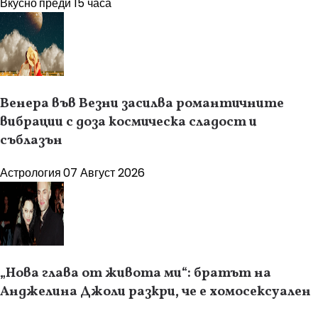
Вкусно
преди 15 часа
Венера във Везни засилва романтичните
вибрации с доза космическа сладост и
съблазън
Астрология
07 Август 2026
„Нова глава от живота ми“: братът на
Анджелина Джоли разкри, че е хомосексуален