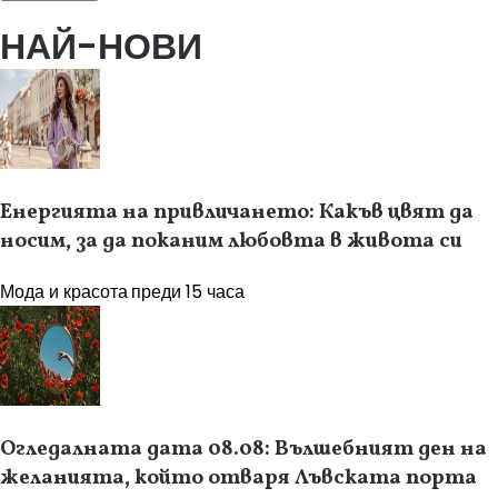
НАЙ-НОВИ
Енергията на привличането: Какъв цвят да
носим, за да поканим любовта в живота си
Мода и красота
преди 15 часа
Огледалната дата 08.08: Вълшебният ден на
желанията, който отваря Лъвската порта