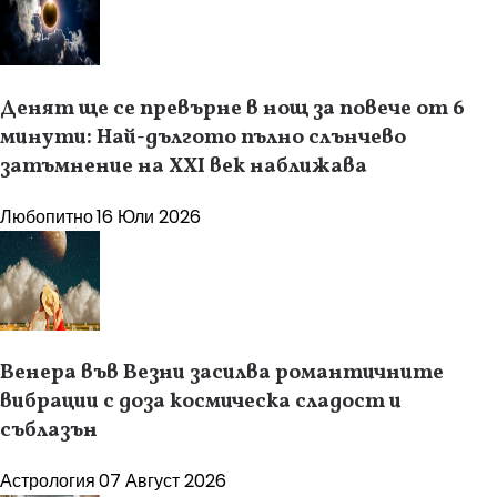
Денят ще се превърне в нощ за повече от 6
минути: Най-дългото пълно слънчево
затъмнение на XXI век наближава
Любопитно
16 Юли 2026
Венера във Везни засилва романтичните
вибрации с доза космическа сладост и
съблазън
Астрология
07 Август 2026