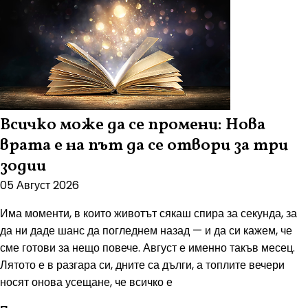
Всичко може да се промени: Нова
врата е на път да се отвори за три
зодии
05 Август 2026
Има моменти, в които животът сякаш спира за секунда, за
да ни даде шанс да погледнем назад — и да си кажем, че
сме готови за нещо повече. Август е именно такъв месец.
Лятото е в разгара си, дните са дълги, а топлите вечери
носят онова усещане, че всичко е