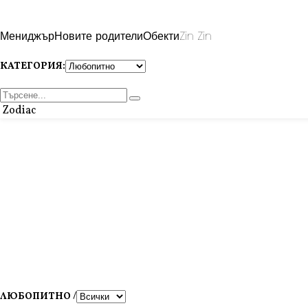
Мениджър
Новите родители
Обекти
Zin Zin
КАТЕГОРИЯ:
Zodiac
ЛЮБОПИТНО /