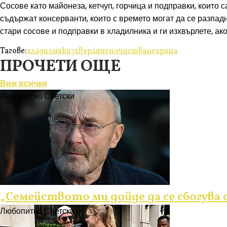
Сосове като майонеза, кетчуп, горчица и подправки, които с
съдържат консерванти, които с времето могат да се разпад
стари сосове и подправки в хладилника и ги изхвърлете, ак
Тагове:
хладилник
изхвърляне
почистване
храна
ПРОЧЕТИ ОЩЕ
Виж всички
Любопитно
Светски
„Семейството ми дойде да се сбогува с
Любопитно
Светски