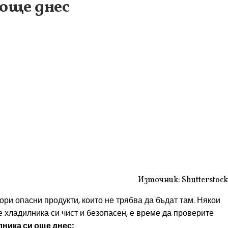
още днес
Източник: Shutterstock
ори опасни продукти, които не трябва да бъдат там. Някои
е хладилника си чист и безопасен, е време да проверите
лника си още днес: