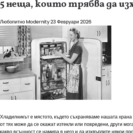
5 неща, които трябва да из
Любопитно
Modernity
23 Февруари 2026
Хладилникът е мястото, където съхраняваме нашата храна и
от тях може да се окажат изтекли или повредени, други мог
какво всъщност се намира в него и да изхвърлите някои пр