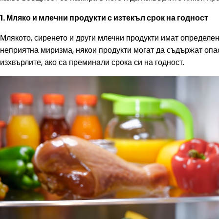
1. Мляко и млечни продукти с изтекъл срок на годност
Млякото, сиренето и други млечни продукти имат определен с
неприятна миризма, някои продукти могат да съдържат опасн
изхвърлите, ако са преминали срока си на годност.