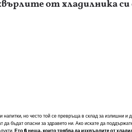
хвърлите от хладилника си 
 напитки, но често той се превръща в склад за излишни и д
ат да бъдат опасни за здравето ни. Ако искате да поддържат
одукти.
Ето 6 неща, които трябва да изхвърлите от хлади