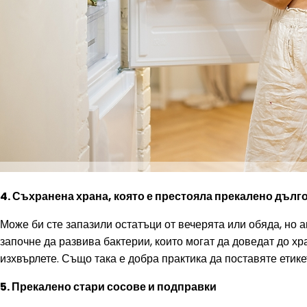
4. Съхранена храна, която е престояла прекалено дълг
Може би сте запазили остатъци от вечерята или обяда, но а
започне да развива бактерии, които могат да доведат до хр
изхвърлете. Също така е добра практика да поставяте етике
5. Прекалено стари сосове и подправки