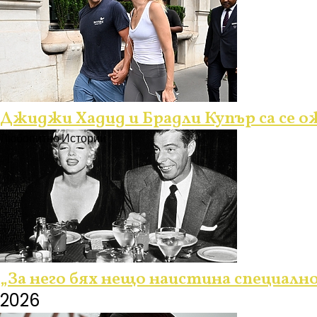
Джиджи Хадид и Брадли Купър са се 
Любопитно
Истории
„За него бях нещо наистина специал
2026