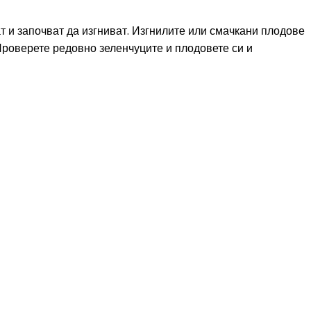
т и започват да изгниват. Изгнилите или смачкани плодове
 Проверете редовно зеленчуците и плодовете си и