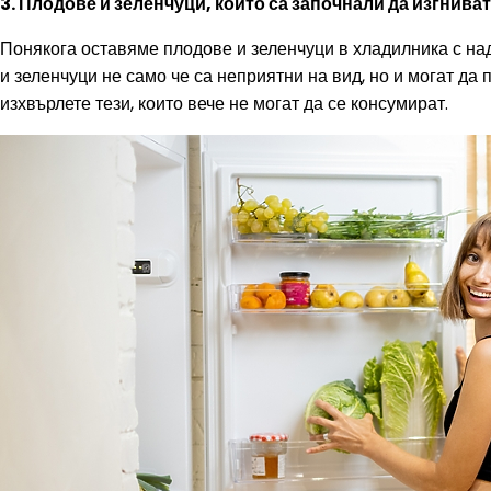
3. Плодове и зеленчуци, които са започнали да изгниват
Понякога оставяме плодове и зеленчуци в хладилника с над
и зеленчуци не само че са неприятни на вид, но и могат д
изхвърлете тези, които вече не могат да се консумират.