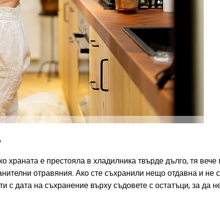
о
ко храната е престояла в хладилника твърде дълго, тя вече
анителни отравяния. Ако сте съхранили нещо отдавна и не с
ти с дата на съхранение върху съдовете с остатъци, за да н