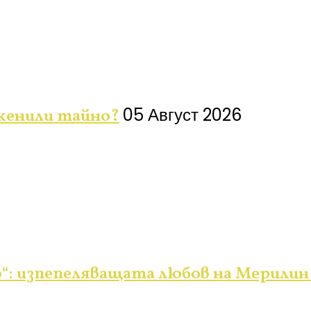
05 Август 2026
оженили тайно?
но“: изпепеляващата любов на Мерил