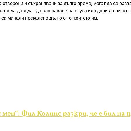
а отворени и съхранявани за дълго време, могат да се разва
нат и да доведат до влошаване на вкуса или дори до риск о
о са минали прекалено дълго от откритето им.
 мен“: Фил Колинс разкри, че е бил на