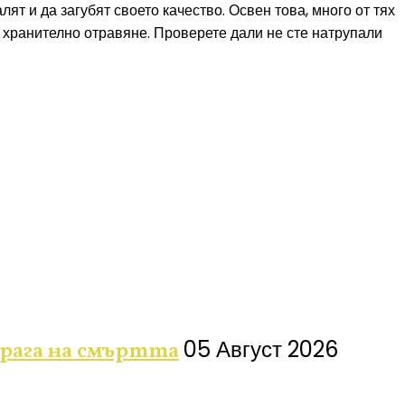
лят и да загубят своето качество. Освен това, много от тях
т хранително отравяне. Проверете дали не сте натрупали
05 Август 2026
 прага на смъртта