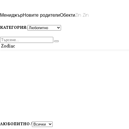
Мениджър
Новите родители
Обекти
Zin Zin
КАТЕГОРИЯ:
Zodiac
ЛЮБОПИТНО /