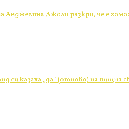
а Анджелина Джоли разкри, че е хомо
нд си казаха „да“ (отново) на пищна с