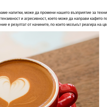
раме напитки, може да промени нашето възприятие за техния 
нтензивност и агресивност, което може да направи кафето 
ние е резултат от начините, по които мозъкът реагира на цв