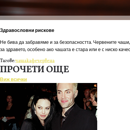
Здравословни рискове
Не бива да забравяме и за безопасността. Червените чаши,
за здравето, особено ако чашата е стара или е с ниско кач
Тагове:
чаша
кафе
червена
ПРОЧЕТИ ОЩЕ
Виж всички
Любопитно