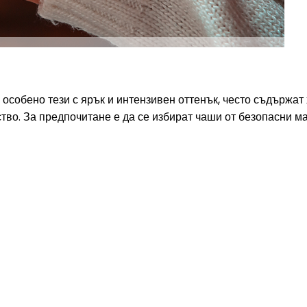
 особено тези с ярък и интензивен оттенък, често съдържат
ество. За предпочитане е да се избират чаши от безопасни 