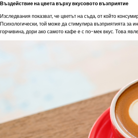
Въздействие на цвета върху вкусовото възприятие
Изследвания показват, че цветът на съда, от който консуми
Психологически, той може да стимулира възприятията за и
горчивина, дори ако самото кафе е с по-мек вкус. Това явле