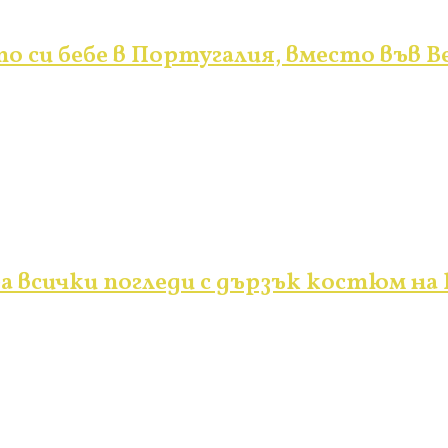
 си бебе в Португалия, вместо във 
бра всички погледи с дързък костюм на