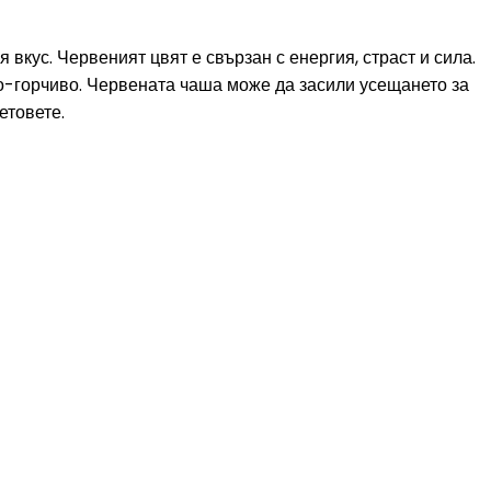
вкус. Червеният цвят е свързан с енергия, страст и сила.
по-горчиво. Червената чаша може да засили усещането за
етовете.