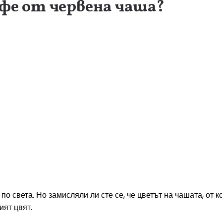
афе от червена чаша?
о света. Но замисляли ли сте се, че цветът на чашата, от к
ят цвят.