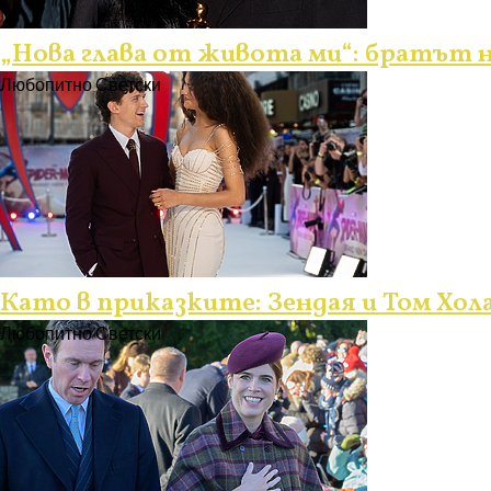
„Нова глава от живота ми“: братът н
Любопитно
Светски
Като в приказките: Зендая и Том Хола
Любопитно
Светски