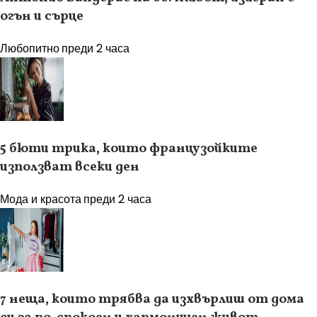
огън и сърце
Любопитно
преди 2 часа
5 бюти трика, които французойките
използват всеки ден
Мода и красота
преди 2 часа
7 неща, които трябва да изхвърлиш от дома