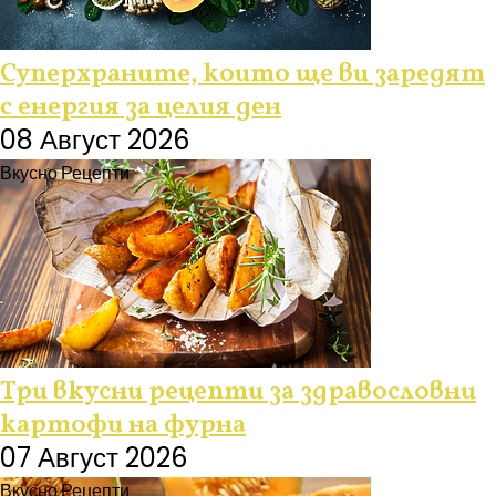
Суперхраните, които ще ви заредят
с енергия за целия ден
08 Август 2026
Вкусно
Рецепти
Три вкусни рецепти за здравословни
картофи на фурна
07 Август 2026
Вкусно
Рецепти