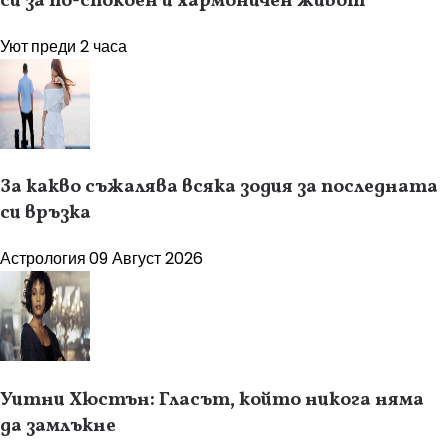
си за по-спокоен и хармоничен живот
Уют
преди 2 часа
За какво съжалява всяка зодия за последната
си връзка
Астрология
09 Август 2026
Уитни Хюстън: Гласът, който никога няма
да замлъкне