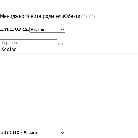
Мениджър
Новите родители
Обекти
Zin Zin
КАТЕГОРИЯ:
Zodiac
ВКУСНО /