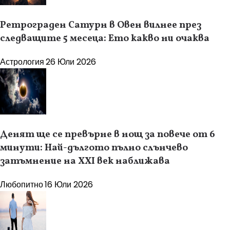
Ретрограден Сатурн в Овен вилнее през
следващите 5 месеца: Ето какво ни очаква
Астрология
26 Юли 2026
Денят ще се превърне в нощ за повече от 6
минути: Най-дългото пълно слънчево
затъмнение на XXI век наближава
Любопитно
16 Юли 2026