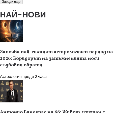
Зареди още
НАЙ-НОВИ
Започва най-силният астрологичен период на
2026: Коридорът на затъмненията носи
съдбовни обрати
Астрология
преди 2 часа
Антонио Бандерас на 66: Живот, изигран с