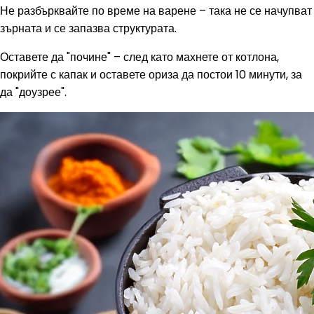
Не разбърквайте по време на варене – така не се начупват
зърната и се запазва структурата.
Оставете да "почине" – след като махнете от котлона,
покрийте с капак и оставете ориза да постои 10 минути, за
да "доузрее".