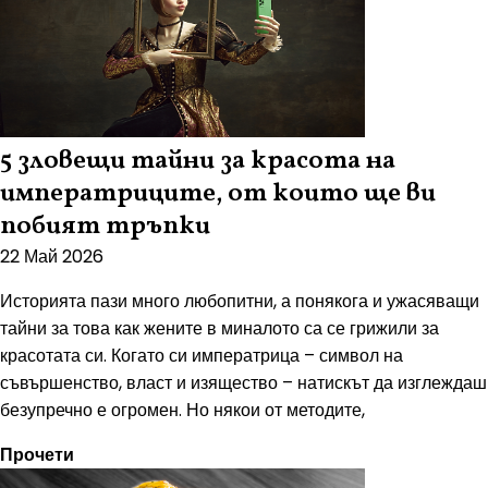
5 зловещи тайни за красота на
императриците, от които ще ви
побият тръпки
22 Май 2026
Историята пази много любопитни, а понякога и ужасяващи
тайни за това как жените в миналото са се грижили за
красотата си. Когато си императрица – символ на
съвършенство, власт и изящество – натискът да изглеждаш
безупречно е огромен. Но някои от методите,
Прочети