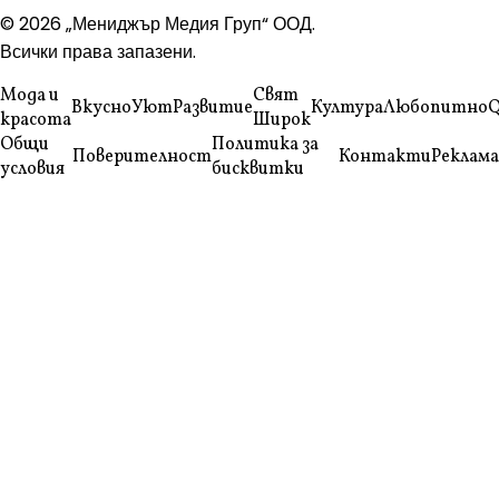
© 2026 „Мениджър Медия Груп“ ООД.
Всички права запазени.
Мода и
Свят
Вкусно
Уют
Развитие
Култура
Любопитно
Q
красота
Широк
Общи
Политика за
Поверителност
Контакти
Реклама
условия
бисквитки