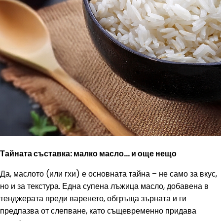
Тайната съставка: малко масло... и още нещо
Да, маслото (или гхи) е основната тайна – не само за вкус,
но и за текстура. Една супена лъжица масло, добавена в
тенджерата преди варенето, обгръща зърната и ги
предпазва от слепване, като същевременно придава