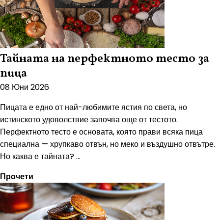
Тайната на перфектното тесто за
пица
08 Юни 2026
Пицата е едно от най-любимите ястия по света, но
истинското удоволствие започва още от тестото.
Перфектното тесто е основата, която прави всяка пица
специална — хрупкаво отвън, но меко и въздушно отвътре.
Но каква е тайната? ...
Прочети