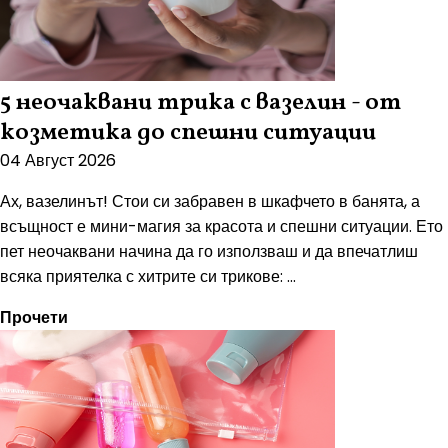
5 неочаквани трика с вазелин - от
козметика до спешни ситуации
04 Август 2026
Ах, вазелинът! Стои си забравен в шкафчето в банята, а
всъщност е мини-магия за красота и спешни ситуации. Ето
пет неочаквани начина да го използваш и да впечатлиш
всяка приятелка с хитрите си трикове: ...
Прочети