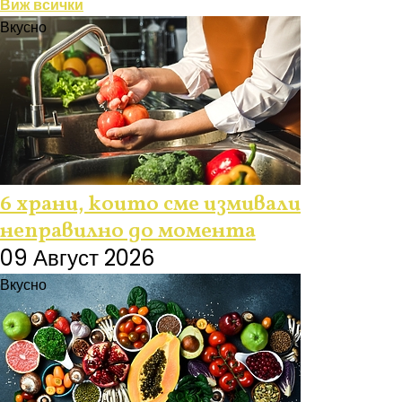
Виж всички
Вкусно
6 храни, които сме измивали
неправилно до момента
09 Август 2026
Вкусно