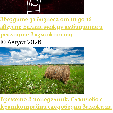
Звездите за бизнеса от 10 до 16
август: Баланс между амбициите и
реалните възможности
10 Август 2026
Времето в понеделник: Слънчево с
краткотрайни следобедни валежи на