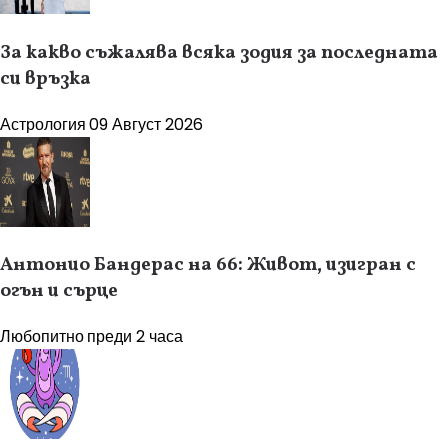
За какво съжалява всяка зодия за последната
си връзка
Астрология
09 Август 2026
Антонио Бандерас на 66: Живот, изигран с
огън и сърце
Любопитно
преди 2 часа