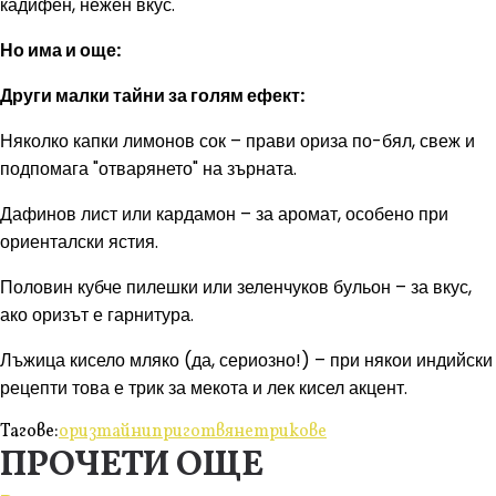
кадифен, нежен вкус.
Но има и още:
Други малки тайни за голям ефект:
Няколко капки лимонов сок – прави ориза по-бял, свеж и
подпомага "отварянето" на зърната.
Дафинов лист или кардамон – за аромат, особено при
ориенталски ястия.
Половин кубче пилешки или зеленчуков бульон – за вкус,
ако оризът е гарнитура.
Лъжица кисело мляко (да, сериозно!) – при някои индийски
рецепти това е трик за мекота и лек кисел акцент.
Тагове:
ориз
тайни
приготвяне
трикове
ПРОЧЕТИ ОЩЕ