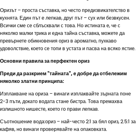
Оризът – проста съставка, но често предизвикателство в
кухнята. Един път е лепкав, друг път – сух или безвкусен.
Всички сме се сблъсквали с това. Но истината е, че с
няколко малки трика и една тайна съставка, можете да
превърнете обикновения ориз в ароматно, пухкаво
удоволствие, което се топи в устата и пасва на всяко ястие.
Основни правила за перфектен ориз
Преди да разкрием "тайната", е добре да отбележим
няколко златни принципа:
Изплакване на ориза – винаги изплаквайте зърната поне
2-3 пъти, докато водата стане бистра. Това премахва
излишното нишесте, което го прави лепкав.
Съотношение вода:ориз – най-често 2:1 за бял ориз, 2.5:1 за
кафяв, но винаги проверявайте на опаковката.