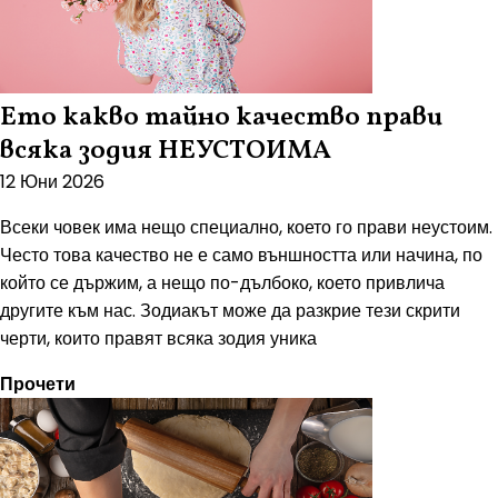
Ето какво тайно качество прави
всяка зодия НЕУСТОИМА
12 Юни 2026
Всеки човек има нещо специално, което го прави неустоим.
Често това качество не е само външността или начина, по
който се държим, а нещо по-дълбоко, което привлича
другите към нас. Зодиакът може да разкрие тези скрити
черти, които правят всяка зодия уника
Прочети