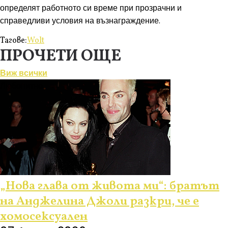
определят работното си време при прозрачни и
справедливи условия на възнаграждение.
Тагове:
Wolt
ПРОЧЕТИ ОЩЕ
Виж всички
Любопитно
„Нова глава от живота ми“: братът
на Анджелина Джоли разкри, че е
хомосексуален