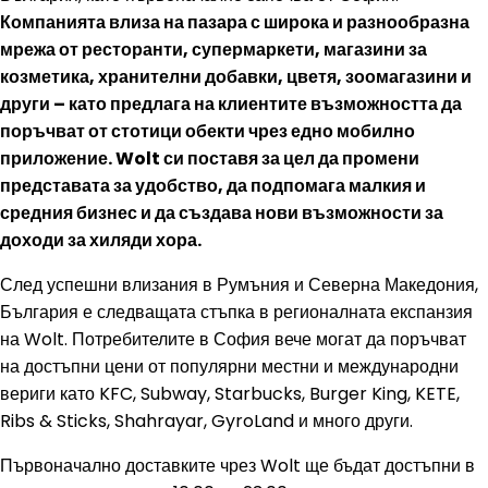
Компанията влиза на пазара с широка и разнообразна
мрежа от ресторанти, супермаркети, магазини за
козметика, хранителни добавки, цветя, зоомагазини и
други – като предлага на клиентите възможността да
поръчват от стотици обекти чрез едно мобилно
приложение. Wolt си поставя за цел да промени
представата за удобство, да подпомага малкия и
средния бизнес и да създава нови възможности за
доходи за хиляди хора.
След успешни влизания в Румъния и Северна Македония,
България е следващата стъпка в регионалната експанзия
на Wolt. Потребителите в София вече могат да поръчват
на достъпни цени от популярни местни и международни
вериги като KFC, Subway, Starbucks, Burger King, KETE,
Ribs & Sticks, Shahrayar, GyroLand и много други.
Първоначално доставките чрез Wolt ще бъдат достъпни в