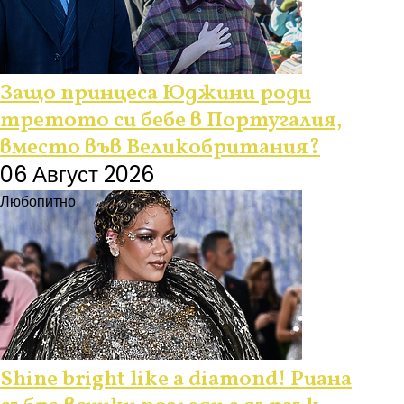
Защо принцеса Юджини роди
третото си бебе в Португалия,
вместо във Великобритания?
06 Август 2026
Любопитно
Shine bright like a diamond! Риана