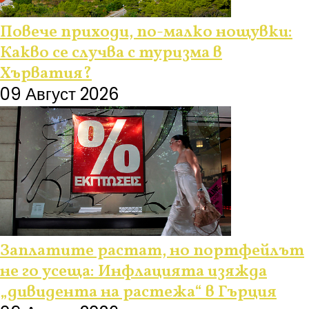
Повече приходи, по-малко нощувки:
Какво се случва с туризма в
Хърватия?
09 Август 2026
Заплатите растат, но портфейлът
не го усеща: Инфлацията изяжда
„дивидента на растежа“ в Гърция