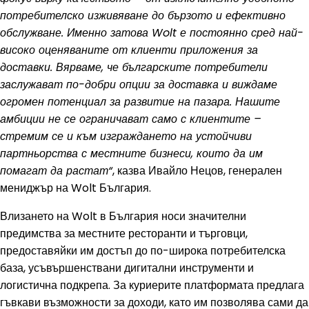
потребителско изживяване до бързото и ефективно
обслужване. Именно затова Wolt е постоянно сред най-
високо оценяваните от клиенти приложения за
доставки. Вярваме, че българските потребители
заслужават по-добри опции за доставка и виждаме
огромен потенциал за развитие на пазара. Нашите
амбиции не се ограничават само с клиентите –
стремим се и към изграждането на устойчиви
партньорства с местните бизнеси, които да им
помагат да растат“
, казва Ивайло Нецов, генерален
мениджър на Wolt България.
Влизането на Wolt в България носи значителни
предимства за местните ресторанти и търговци,
предоставяйки им достъп до по-широка потребителска
база, усъвършенствани дигитални инструменти и
логистична подкрепа. За куриерите платформата предлага
гъвкави възможности за доходи, като им позволява сами да