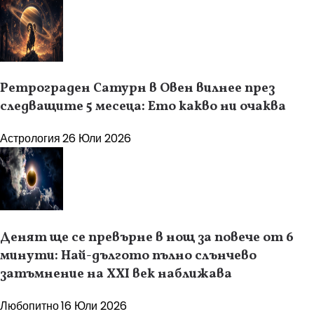
Ретрограден Сатурн в Овен вилнее през
следващите 5 месеца: Ето какво ни очаква
Астрология
26 Юли 2026
Денят ще се превърне в нощ за повече от 6
минути: Най-дългото пълно слънчево
затъмнение на XXI век наближава
Любопитно
16 Юли 2026