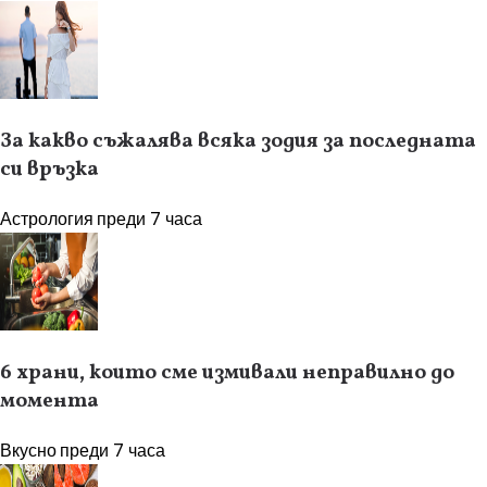
За какво съжалява всяка зодия за последната
си връзка
Астрология
преди 7 часа
6 храни, които сме измивали неправилно до
момента
Вкусно
преди 7 часа