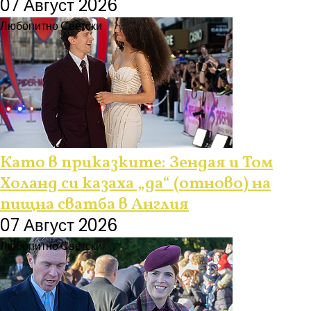
07 Август 2026
Любопитно
Светски
Като в приказките: Зендая и Том
Холанд си казаха „да“ (отново) на
пищна сватба в Англия
07 Август 2026
Любопитно
Светски