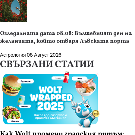
Огледалната дата 08.08: Вълшебният ден на
желанията, който отваря Лъвската порта
Астрология
08 Август 2026
СВЪРЗАНИ СТАТИИ
Как Wolt промени градския ритъм: