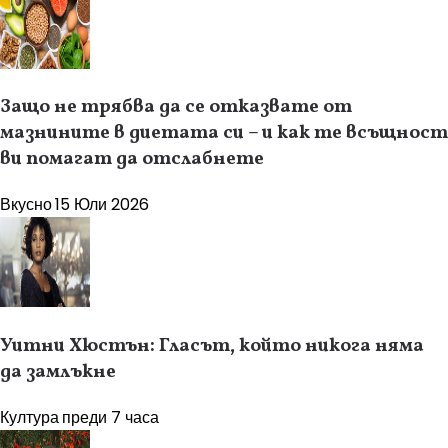
Защо не трябва да се отказвате от
мазнините в диетата си – и как те всъщност
ви помагат да отслабнете
Вкусно
15 Юли 2026
Уитни Хюстън: Гласът, който никога няма
да замлъкне
Култура
преди 7 часа