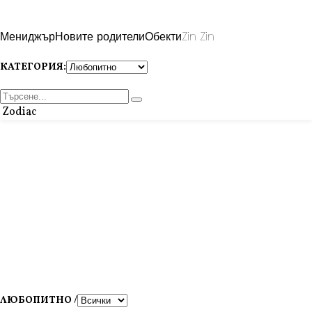
Мениджър
Новите родители
Обекти
Zin Zin
КАТЕГОРИЯ:
Zodiac
ЛЮБОПИТНО /