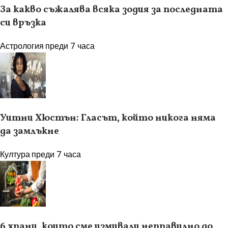
За какво съжалява всяка зодия за последната
си връзка
Астрология
преди 7 часа
Уитни Хюстън: Гласът, който никога няма
да замлъкне
Култура
преди 7 часа
6 храни, които сме измивали неправилно до