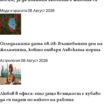
носим, за да поканим любовта в живота си
Мода и красота
08 Август 2026
Огледалната дата 08.08: Вълшебният ден на
желанията, който отваря Лъвската порта
Астрология
08 Август 2026
Любов в офиса: ето защо всъщност е хубаво
да си падаш по някого на работа