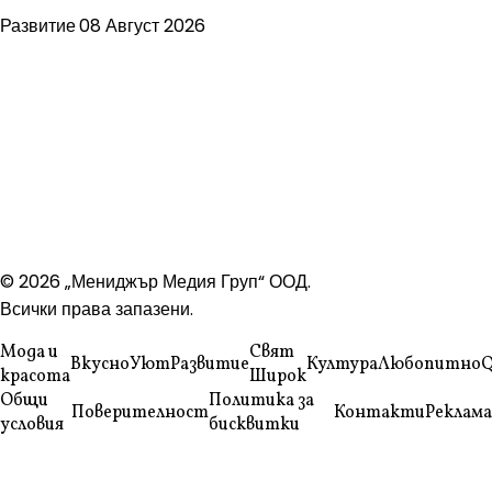
Развитие
08 Август 2026
© 2026 „Мениджър Медия Груп“ ООД.
Всички права запазени.
Мода и
Свят
Вкусно
Уют
Развитие
Култура
Любопитно
Q
красота
Широк
Общи
Политика за
Поверителност
Контакти
Реклама
условия
бисквитки