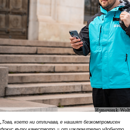
Източник: Wolt
„Това, което ни отличава, е нашият безкомпромисен
фокус върху качеството – от изключително удобното