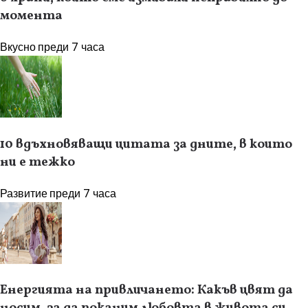
момента
Вкусно
преди 7 часа
10 вдъхновяващи цитата за дните, в които
ни е тежко
Развитие
преди 7 часа
Енергията на привличането: Какъв цвят да