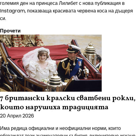
големия ден на принцеса Лилибет с нова публикация в
Instagram, показваща красивата червена коса на дъщеря
си.
Прочети
7 британски кралски сватбени рокли,
които нарушиха традицията
20 Април 2026
Има редица официални и неофициални норми, които
обграждат тези знаменателни събития, включително искане