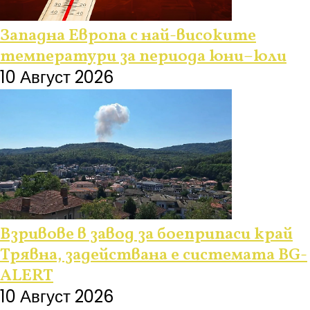
Западна Европа с най-високите
температури за периода юни–юли
10 Август 2026
Взривове в завод за боеприпаси край
Трявна, задействана е системата BG-
ALERT
10 Август 2026