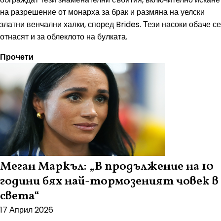
на разрешение от монарха за брак и размяна на уелски
златни венчални халки, според Brides. Тези насоки обаче се
отнасят и за облеклото на булката.
Прочети
Меган Маркъл: „В продължение на 10
години бях най-тормозеният човек в
света“
17 Април 2026