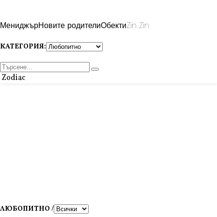
Мениджър
Новите родители
Обекти
Zin Zin
КАТЕГОРИЯ:
Zodiac
ЛЮБОПИТНО /