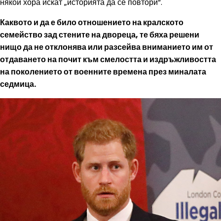
някои хора искат „историята да се повтори“.
Каквото и да е било отношението на кралското
семейство зад стените на двореца, те бяха решени
нищо да не отклонява или разсейва вниманието им от
отдаването на почит към смелостта и издръжливостта
на поколението от военните времена през миналата
седмица.