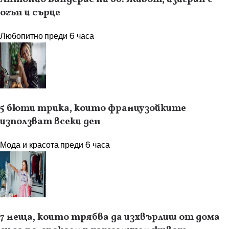
огън и сърце
Любопитно
преди 6 часа
5 бюти трика, които французойките
използват всеки ден
Мода и красота
преди 6 часа
7 неща, които трябва да изхвърлиш от дома