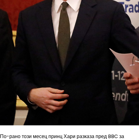
По-рано този месец принц Хари разказа пред BBC за