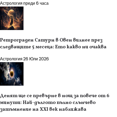
Астрология
преди 6 часа
Ретрограден Сатурн в Овен вилнее през
следващите 5 месеца: Ето какво ни очаква
Астрология
26 Юли 2026
Денят ще се превърне в нощ за повече от 6
минути: Най-дългото пълно слънчево
затъмнение на XXI век наближава