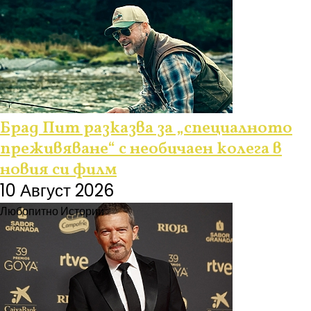
Брад Пит разказва за „специалното
преживяване“ с необичаен колега в
новия си филм
10 Август 2026
Любопитно
Истории