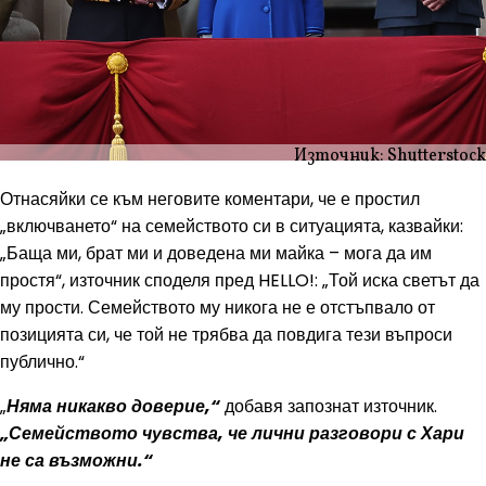
Източник: Shutterstock
Отнасяйки се към неговите коментари, че е простил
„включването“ на семейството си в ситуацията, казвайки:
„Баща ми, брат ми и доведена ми майка – мога да им
простя“, източник споделя пред HELLO!: „Той иска светът да
му прости. Семейството му никога не е отстъпвало от
позицията си, че той не трябва да повдига тези въпроси
публично.“
„
Няма никакво доверие,“
добавя запознат източник.
„Семейството чувства, че лични разговори с Хари
не са възможни.“