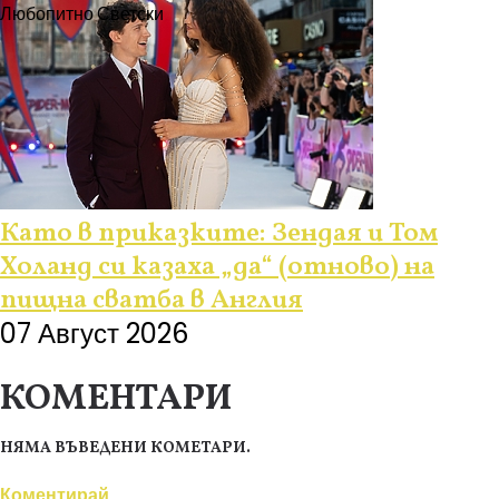
Любопитно
Светски
Като в приказките: Зендая и Том
Холанд си казаха „да“ (отново) на
пищна сватба в Англия
07 Август 2026
КОМЕНТАРИ
НЯМА ВЪВЕДЕНИ КОМЕТАРИ.
Коментирай