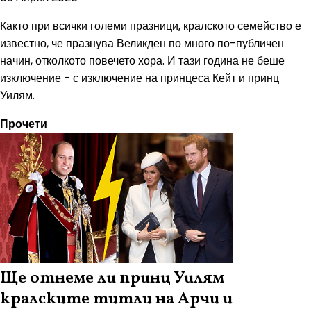
Както при всички големи празници, кралското семейство е
известно, че празнува Великден по много по-публичен
начин, отколкото повечето хора. И тази година не беше
изключение - с изключение на принцеса Кейт и принц
Уилям.
Прочети
Ще отнеме ли принц Уилям
кралските титли на Арчи и