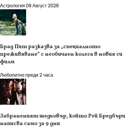
Астрология
09 Август 2026
Брад Пит разказва за „специалното
преживяване“ с необичаен колега в новия си
филм
Любопитно
преди 2 часа
Забраненият шедьовър, който Рей Бредбъри
написва само за 9 дни