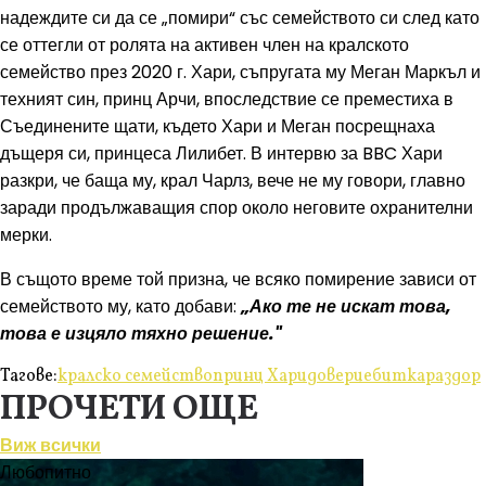
надеждите си да се „помири“ със семейството си след като
се оттегли от ролята на активен член на кралското
семейство през 2020 г. Хари, съпругата му Меган Маркъл и
техният син, принц Арчи, впоследствие се преместиха в
Съединените щати, където Хари и Меган посрещнаха
дъщеря си, принцеса Лилибет. В интервю за BBC Хари
разкри, че баща му, крал Чарлз, вече не му говори, главно
заради продължаващия спор около неговите охранителни
мерки.
В същото време той призна, че всяко помирение зависи от
семейството му, като добави:
„Ако те не искат това,
това е изцяло тяхно решение."
Тагове:
кралско семейство
принц Хари
доверие
битка
раздор
ПРОЧЕТИ ОЩЕ
Виж всички
Любопитно