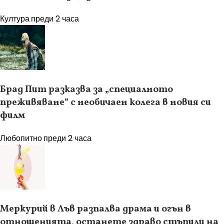
Култура
преди 2 часа
Брад Пит разказва за „специалното
преживяване“ с необичаен колега в новия си
филм
Любопитно
преди 2 часа
Меркурий в Лъв разпалва драма и огън в
отношенията, останете здраво стъпили на