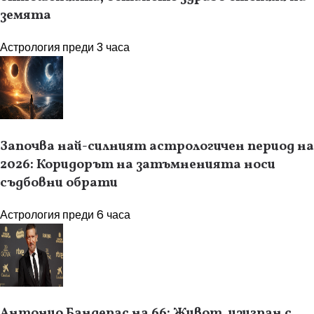
земята
Астрология
преди 3 часа
Започва най-силният астрологичен период на
2026: Коридорът на затъмненията носи
съдбовни обрати
Астрология
преди 6 часа
Антонио Бандерас на 66: Живот, изигран с