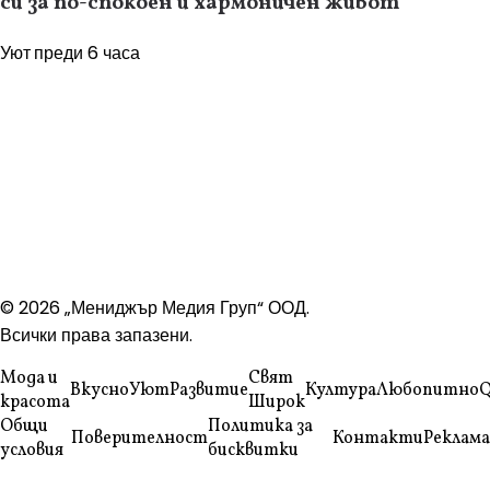
си за по-спокоен и хармоничен живот
Уют
преди 6 часа
© 2026 „Мениджър Медия Груп“ ООД.
Всички права запазени.
Мода и
Свят
Вкусно
Уют
Развитие
Култура
Любопитно
Q
красота
Широк
Общи
Политика за
Поверителност
Контакти
Реклама
условия
бисквитки