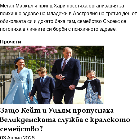
Меган Маркъл и принц Хари посетиха организация за
психично здраве на младежи в Австралия на третия ден от
обиколката си и докато бяха там, семейство Съсекс се
потопиха в личните си борби с психичното здраве.
Прочети
Защо Кейт и Уилям пропуснаха
великденската служба с кралското
семейство?
03 Април 2026