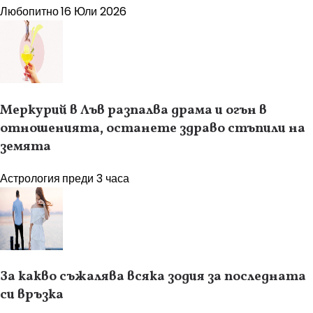
Любопитно
16 Юли 2026
Меркурий в Лъв разпалва драма и огън в
отношенията, останете здраво стъпили на
земята
Астрология
преди 3 часа
За какво съжалява всяка зодия за последната
си връзка