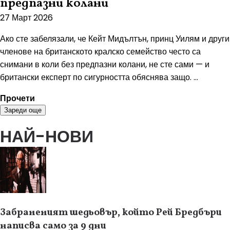
предпазни колани
27 Март 2026
Ако сте забелязали, че Кейт Мидълтън, принц Уилям и други
членове на британското кралско семейство често са
снимани в коли без предпазни колани, не сте сами — и
британски експерт по сигурността обяснява защо. ...
Прочети
Зареди още
НАЙ-НОВИ
Забраненият шедьовър, който Рей Бредбъри
написва само за 9 дни