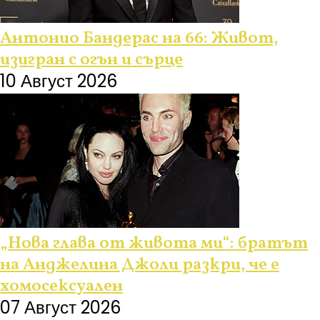
Антонио Бандерас на 66: Живот,
изигран с огън и сърце
10 Август 2026
Любопитно
„Нова глава от живота ми“: братът
на Анджелина Джоли разкри, че е
хомосексуален
07 Август 2026