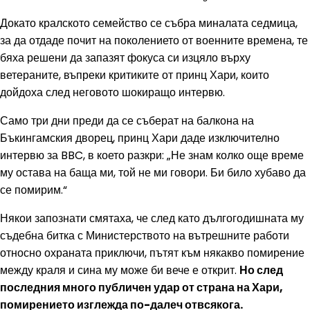
Докато кралското семейство се събра миналата седмица,
за да отдаде почит на поколението от военните времена, те
бяха решени да запазят фокуса си изцяло върху
ветераните, въпреки критиките от принц Хари, които
дойдоха след неговото шокиращо интервю.
Само три дни преди да се съберат на балкона на
Бъкингамския дворец, принц Хари даде изключително
интервю за BBC, в което разкри: „Не знам колко още време
му остава на баща ми, той не ми говори. Би било хубаво да
се помирим.“
Някои запознати смятаха, че след като дългогодишната му
съдебна битка с Министерството на вътрешните работи
относно охраната приключи, пътят към някакво помирение
между краля и сина му може би вече е открит.
Но след
последния много публичен удар от страна на Хари,
помирението изглежда по-далеч отвсякога.