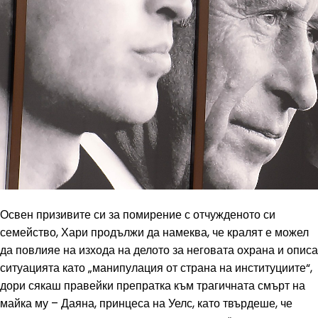
Освен призивите си за помирение с отчужденото си
семейство, Хари продължи да намеква, че кралят е можел
да повлияе на изхода на делото за неговата охрана и описа
ситуацията като „манипулация от страна на институциите“,
дори сякаш правейки препратка към трагичната смърт на
майка му – Даяна, принцеса на Уелс, като твърдеше, че