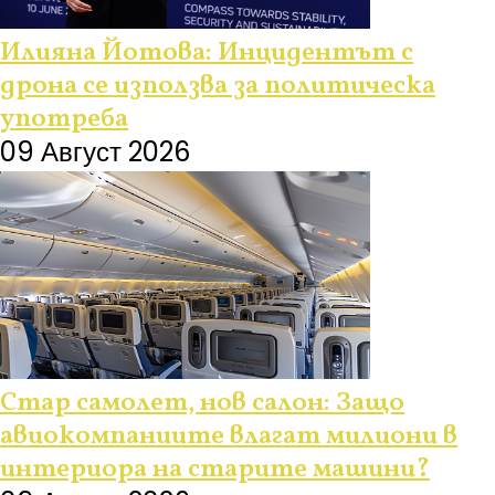
Илияна Йотова: Инцидентът с
дрона се използва за политическа
употреба
09 Август 2026
Стар самолет, нов салон: Защо
авиокомпаниите влагат милиони в
интериора на старите машини?