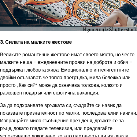
Източник: Shutterstock
3. Силата на малките жестове
Великите романтични жестове имат своето място, но често
малките неща – ежедневните прояви на доброта и обич –
поддържат любовта жива. Емоционално интелигентните
двойки осъзнават, че топла прегръдка, мила бележка или
просто „Как си?“ може да означава толкова, колкото и
разкошен подарък или екзотична ваканция.
За да подхранвате връзката си, създайте си навик да
показвате признателност по малки, последователни начини.
Изпращайте мило съобщение през деня, дръжте се за
ръце, докато гледате телевизия, или предлагайте
успокояващо докосване, когато партньорът ви изглежда