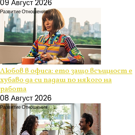
09 Август 2026
Развитие
Отношения
Любов в офиса: ето защо всъщност е
хубаво да си падаш по някого на
работа
08 Август 2026
Развитие
Отношения