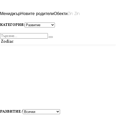
Мениджър
Новите родители
Обекти
Zin Zin
КАТЕГОРИЯ:
Zodiac
РАЗВИТИЕ /