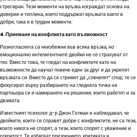
стресиран. Тези моменти на връзка изграждат основа на
доверие и топлина, които поддържат връзката както в
добри, така и в трудни моменти.
4. Приемане на конфликта като възможност
Разногласията са неизбежни във всяка връзка, но
емоционално интелигентните двойки не се страхуват от
тях. Вместо това, те гледат на конфликтите като на
възможности да научат повече един за друг и да укрепят
връзката си. Вместо да се стремят да „спечелят“ спор, те се
фокусират върху разбирането на гледната точка на
партньора си и намирането на решения, които работят и за
двамата.
Известният психолог д-р Джон Готман е наблюдавал, че
двойките, които се справят добре с конфликтите, не са тези,
които никога не спорят, а тези, които спорят с уважение и
откритост. Те избягват презрението, критиката и