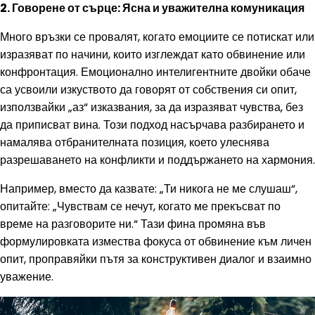
2. Говорене от сърце: Ясна и уважителна комуникация
Много връзки се провалят, когато емоциите се потискат или
изразяват по начини, които изглеждат като обвинение или
конфронтация. Емоционално интелигентните двойки обаче
са усвоили изкуството да говорят от собствения си опит,
използвайки „аз“ изказвания, за да изразяват чувства, без
да приписват вина. Този подход насърчава разбирането и
намалява отбранителната позиция, което улеснява
разрешаването на конфликти и поддържането на хармония.
Например, вместо да казвате: „Ти никога не ме слушаш“,
опитайте: „Чувствам се нечут, когато ме прекъсват по
време на разговорите ни.“ Тази фина промяна във
формулировката измества фокуса от обвинение към личен
опит, проправяйки пътя за конструктивен диалог и взаимно
уважение.