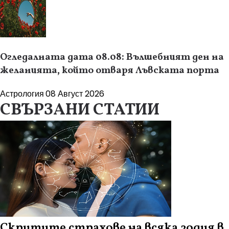
Огледалната дата 08.08: Вълшебният ден на
желанията, който отваря Лъвската порта
Астрология
08 Август 2026
СВЪРЗАНИ СТАТИИ
Скритите страхове на всяка зодия в