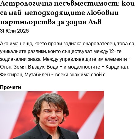
Астрологична несъвместимост: кои
са най-неподходящите любовни
партньорства за зодия Лъв
31 Юли 2026
Ако има нещо, което прави зодиака очарователен, това са
уникалните разлики, които съществуват между 12-те
зодиакални знака. Между управляващите им елементи -
Огън, Земя, Въздух, Вода - и модалностите - Кардинал,
Фиксиран, Мутабилен - всеки знак има свой с
Прочети