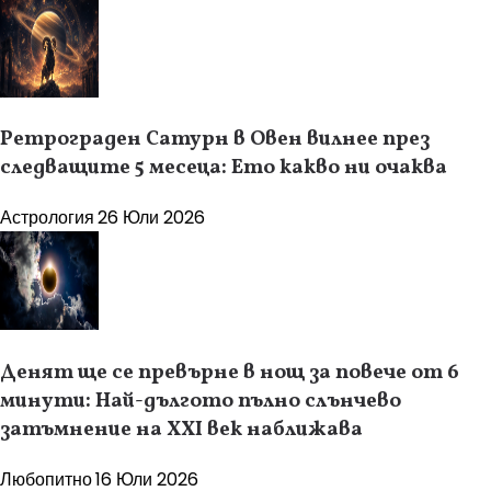
Ретрограден Сатурн в Овен вилнее през
следващите 5 месеца: Ето какво ни очаква
Астрология
26 Юли 2026
Денят ще се превърне в нощ за повече от 6
минути: Най-дългото пълно слънчево
затъмнение на XXI век наближава
Любопитно
16 Юли 2026