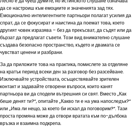
Лесно е да чуеш думите, но истинското слушане означава
да се настроиш към емоциите и значенията зад тях.
Емоционално интелигентните партньори полагат усилия да
спрат, да се фокусират и наистина да поемат това, което
другият човек изразява – без да прекъсват, да съдят или да
бързат да предлагат съвети. Този вид внимателно слушане
създава безопасно пространство, където и двамата се
чувстват ценени и разбрани.
За да приложите това на практика, помислете за отделяне
на кратък период всеки ден за разговор без разсейване.
Изключвайте устройствата, осъществявайте зрителен
контакт и задавайте отворени въпроси, които канят
партньора ви да сподели вътрешния си свят. Вместо „Как
беше денят ти?“, опитайте „Какво ти е на ума напоследък?“
или „Има ли нещо, за което би искал да поговорим?“. Тази
проста промяна може да отвори вратата към по-дълбока
връзка и взаимна подкрепа.