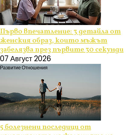
Първо впечатление: 3 детайла от
женския образ, които мъжът
забелязва през първите 30 секунди
07 Август 2026
Развитие
Отношения
5 болезнени последици от