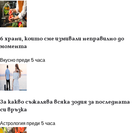
6 храни, които сме измивали неправилно до
момента
Вкусно
преди 5 часа
За какво съжалява всяка зодия за последната
си връзка
Астрология
преди 5 часа