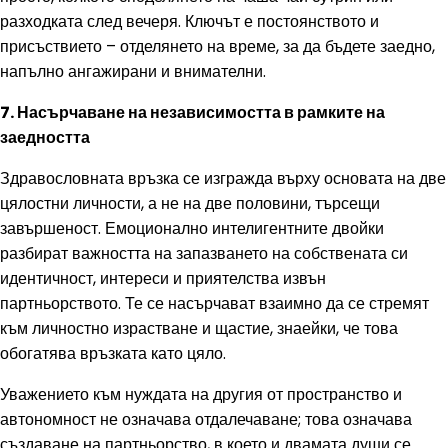
разходката след вечеря. Ключът е постоянството и
присъствието – отделянето на време, за да бъдете заедно,
напълно ангажирани и внимателни.
7. Насърчаване на независимостта в рамките на
заедността
Здравословната връзка се изгражда върху основата на две
цялостни личности, а не на две половини, търсещи
завършеност. Емоционално интелигентните двойки
разбират важността на запазването на собствената си
идентичност, интереси и приятелства извън
партньорството. Те се насърчават взаимно да се стремят
към личностно израстване и щастие, знаейки, че това
обогатява връзката като цяло.
Уважението към нуждата на другия от пространство и
автономност не означава отдалечаване; това означава
създаване на партньорство, в което и двамата души се