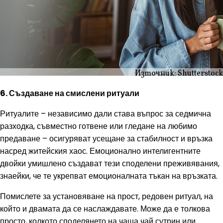
Източник: Shutterstock
6. Създаване на смислени ритуали
Ритуалите – независимо дали става въпрос за седмична
разходка, съвместно готвене или гледане на любимо
предаване – осигуряват усещане за стабилност и връзка
насред житейския хаос. Емоционално интелигентните
двойки умишлено създават тези споделени преживявания,
знаейки, че те укрепват емоционалната тъкан на връзката.
Помислете за установяване на прост, редовен ритуал, на
който и двамата да се наслаждавате. Може да е толкова
просто, колкото споделянето на чаша чай сутрин или