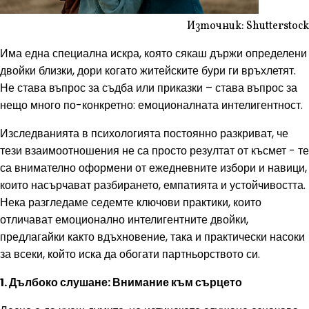
Източник: Shutterstock
Има една специална искра, която сякаш държи определени
двойки близки, дори когато житейските бури ги връхлетят.
Не става въпрос за съдба или приказки – става въпрос за
нещо много по-конкретно: емоционалната интелигентност.
Изследванията в психологията постоянно разкриват, че
тези взаимоотношения не са просто резултат от късмет - те
са внимателно оформени от ежедневните избори и навици,
които насърчават разбирането, емпатията и устойчивостта.
Нека разгледаме седемте ключови практики, които
отличават емоционално интелигентните двойки,
предлагайки както вдъхновение, така и практически насоки
за всеки, който иска да обогати партньорството си.
1. Дълбоко слушане: Внимание към сърцето