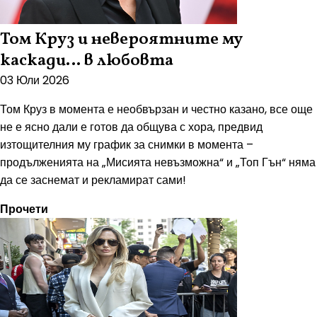
Том Круз и невероятните му
каскади… в любовта
03 Юли 2026
Том Круз в момента е необвързан и честно казано, все още
не е ясно дали е готов да общува с хора, предвид
изтощителния му график за снимки в момента –
продълженията на „Мисията невъзможна“ и „Топ Гън“ няма
да се заснемат и рекламират сами!
Прочети