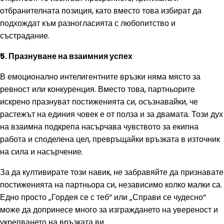
отбранителната позиция, като вместо това избират да
подхождат към разногласията с любопитство и
състрадание.
5. Празнуване на взаимния успех
В емоционално интелигентните връзки няма място за
ревност или конкуренция. Вместо това, партньорите
искрено празнуват постиженията си, осъзнавайки, че
растежът на единия човек е от полза и за двамата. Този дух
на взаимна подкрепа насърчава чувството за екипна
работа и споделена цел, превръщайки връзката в източник
на сила и насърчение.
За да култивирате този навик, не забравяйте да признавате
постиженията на партньора си, независимо колко малки са.
Едно просто „Гордея се с теб“ или „Справи се чудесно“
може да допринесе много за изграждането на увереност и
укрепването на връзката ви.