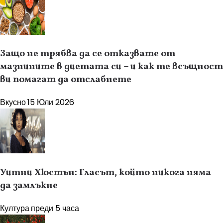
Защо не трябва да се отказвате от
мазнините в диетата си – и как те всъщност
ви помагат да отслабнете
Вкусно
15 Юли 2026
Уитни Хюстън: Гласът, който никога няма
да замлъкне
Култура
преди 5 часа