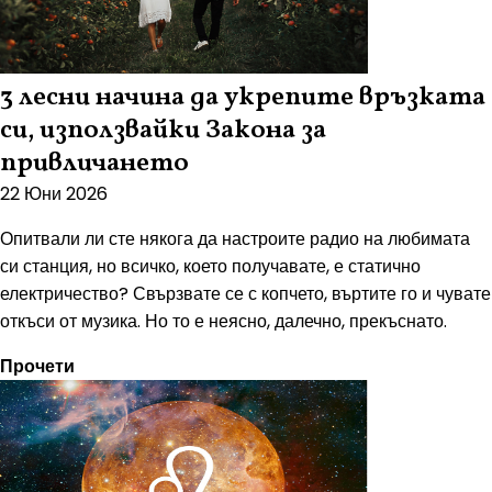
3 лесни начина да укрепите връзката
си, използвайки Закона за
привличането
22 Юни 2026
Опитвали ли сте някога да настроите радио на любимата
си станция, но всичко, което получавате, е статично
електричество? Свързвате се с копчето, въртите го и чувате
откъси от музика. Но то е неясно, далечно, прекъснато.
Прочети