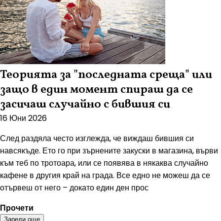
Теорията за "последната среща" или
защо в един момент спираш да се
засичаш случайно с бившия си
16 Юни 2026
След раздяла често изглежда, че виждаш бившия си
навсякъде. Ето го при зърнените закуски в магазина, върви
към теб по тротоара, или се появява в някаква случайно
кафене в другия край на града. Все едно не можеш да се
отървеш от него – докато един ден прос
Прочети
Зареди още