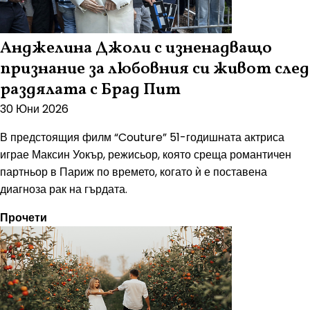
Анджелина Джоли с изненадващо
признание за любовния си живот след
раздялата с Брад Пит
30 Юни 2026
В предстоящия филм “Couture” 51-годишната актриса
играе Максин Уокър, режисьор, която среща романтичен
партньор в Париж по времето, когато ѝ е поставена
диагноза рак на гърдата.
Прочети