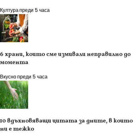
Култура
преди 5 часа
6 храни, които сме измивали неправилно до
момента
Вкусно
преди 5 часа
10 вдъхновяващи цитата за дните, в които
ни е тежко