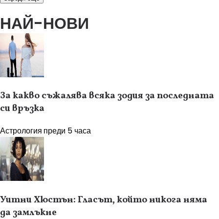
НАЙ-НОВИ
За какво съжалява всяка зодия за последната
си връзка
Астрология
преди 5 часа
Уитни Хюстън: Гласът, който никога няма
да замлъкне