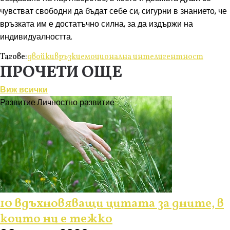
чувстват свободни да бъдат себе си, сигурни в знанието, че
връзката им е достатъчно силна, за да издържи на
индивидуалността.
Тагове:
двойки
връзки
емоционална интелигентност
ПРОЧЕТИ ОЩЕ
Виж всички
Развитие
Личностно развитие
10 вдъхновяващи цитата за дните, в
които ни е тежко