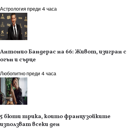
Астрология
преди 4 часа
Антонио Бандерас на 66: Живот, изигран с
огън и сърце
Любопитно
преди 4 часа
5 бюти трика, които французойките
използват всеки ден