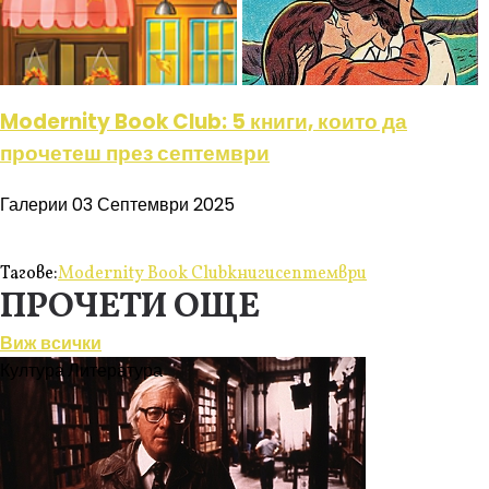
Modernity Book Club: 5 книги, които да
прочетеш през септември
Галерии
03 Септември 2025
Тагове:
Modernity Book Club
книги
септември
ПРОЧЕТИ ОЩЕ
Виж всички
Култура
Литература