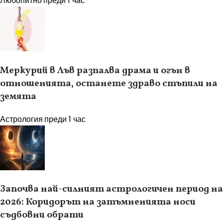
Любопитно
преди 1 час
Меркурий в Лъв разпалва драма и огън в
отношенията, останете здраво стъпили на
земята
Астрология
преди 1 час
Започва най-силният астрологичен период на
2026: Коридорът на затъмненията носи
съдбовни обрати