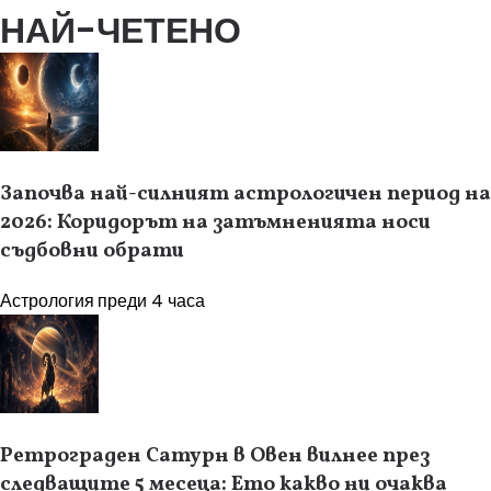
НАЙ-ЧЕТЕНО
Започва най-силният астрологичен период на
2026: Коридорът на затъмненията носи
съдбовни обрати
Астрология
преди 4 часа
Ретрограден Сатурн в Овен вилнее през
следващите 5 месеца: Ето какво ни очаква