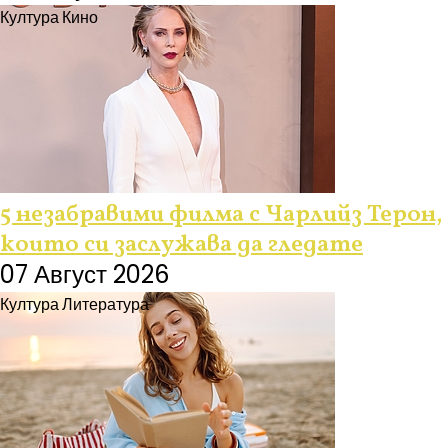
Култура
Кино
5 незабравими филма с Чарлийз Терон,
които си заслужава да гледате
07 Август 2026
Култура
Литература