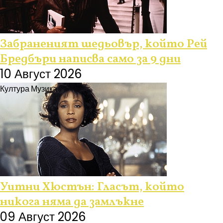
Забраненият шедьовър, който Рей
Бредбъри написва само за 9 дни
10 Август 2026
Култура
Музика
Уитни Хюстън: Гласът, който
никога няма да замлъкне
09 Август 2026