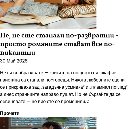
Не, не сте станали по-развратни -
просто романите стават все по-
пикантни
30 Май 2026
Не си въобразявате — книгите на нощното ви шкафче
наистина са станали по-горещи. Някога любовните сцени
се прикриваха зад „загадъчна усмивка“ и „пламнал поглед“,
а днес страниците направо пушат. Но не бързайте да се
обвинявате — не вие сте се променили, а
Прочети