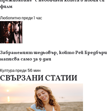
преживяване“ с необичаен колега в новия си
филм
Любопитно
преди 1 час
Забраненият шедьовър, който Рей Бредбъри
написва само за 9 дни
Култура
преди 56 мин
СВЪРЗАНИ СТАТИИ