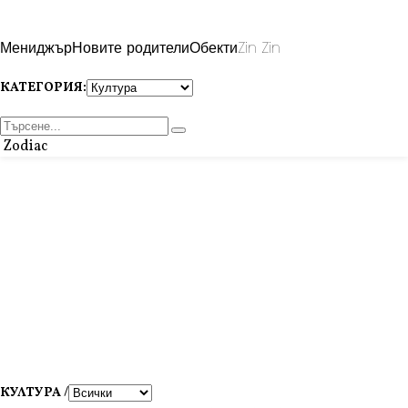
Мениджър
Новите родители
Обекти
Zin Zin
КАТЕГОРИЯ:
Zodiac
КУЛТУРА /