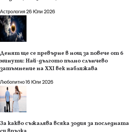
Астрология
26 Юли 2026
Денят ще се превърне в нощ за повече от 6
минути: Най-дългото пълно слънчево
затъмнение на XXI век наближава
Любопитно
16 Юли 2026
За какво съжалява всяка зодия за последната
си връзка