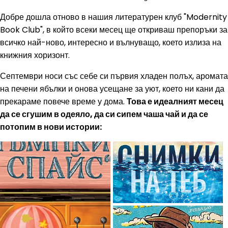
Добре дошла отново в нашия литературен клуб "Modernity
Book Club", в който всеки месец ще откриваш препоръки за
всичко най-ново, интересно и вълнуващо, което излиза на
книжния хоризонт.
Септември носи със себе си първия хладен полъх, аромата
на печени ябълки и онова усещане за уют, което ни кани да
прекараме повече време у дома.
Това е идеалният месец
да се сгушим в одеяло, да си сипем чаша чай и да се
потопим в нови истории: