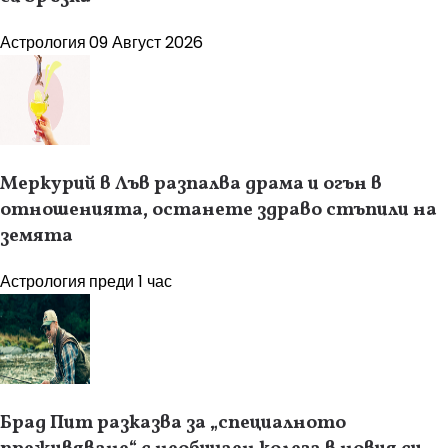
Астрология
09 Август 2026
Меркурий в Лъв разпалва драма и огън в
отношенията, останете здраво стъпили на
земята
Астрология
преди 1 час
Брад Пит разказва за „специалното