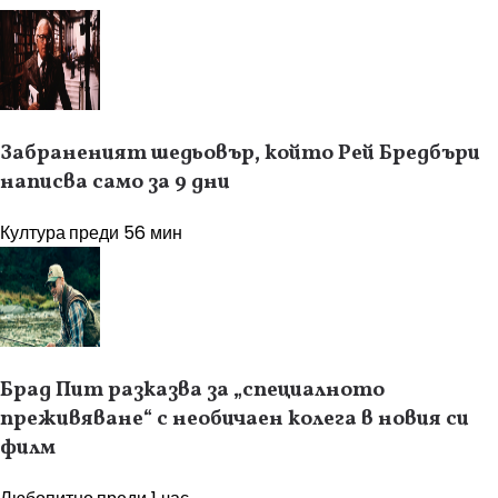
Забраненият шедьовър, който Рей Бредбъри
написва само за 9 дни
Култура
преди 56 мин
Брад Пит разказва за „специалното
преживяване“ с необичаен колега в новия си
филм