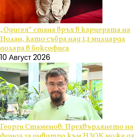
„Одисея“ стана връх в кариерата на
Нолан, като събра над 1,1 милиарда
долара в боксофиса
10 Август 2026
Георги Стаменов: Прехвърлянето на
фонда за инвитро към НЗОК може да