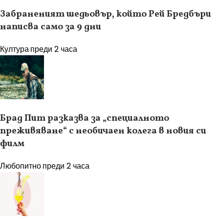
Забраненият шедьовър, който Рей Бредбъри
написва само за 9 дни
Култура
преди 2 часа
Брад Пит разказва за „специалното
преживяване“ с необичаен колега в новия си
филм
Любопитно
преди 2 часа