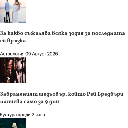
За какво съжалява всяка зодия за последната
си връзка
Астрология
09 Август 2026
Забраненият шедьовър, който Рей Бредбъри
написва само за 9 дни
Култура
преди 2 часа