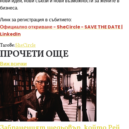
нови идеи, нови съюзи и нови възможности за жените в
бизнеса.
Линк за регистрация в събитието:
Официално откриване - SheCircle - SAVE THE DATE |
LinkedIn
Тагове:
SheCircle
ПРОЧЕТИ ОЩЕ
Виж всички
Култура
Литература
Забраненият шедьовър, който Рей