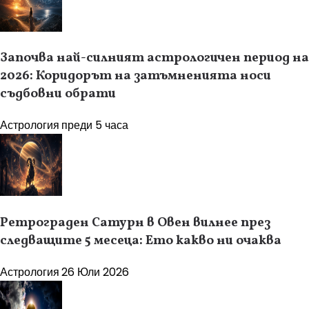
Започва най-силният астрологичен период на
2026: Коридорът на затъмненията носи
съдбовни обрати
Астрология
преди 5 часа
Ретрограден Сатурн в Овен вилнее през
следващите 5 месеца: Ето какво ни очаква
Астрология
26 Юли 2026