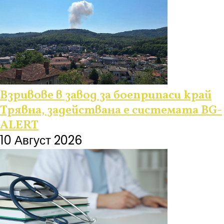
Взривове в завод за боеприпаси край
Трявна, задействана е системата BG-
ALERT
10 Август 2026