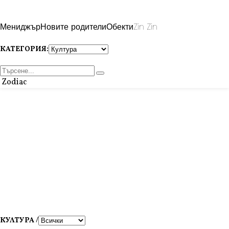
Мениджър
Новите родители
Обекти
Zin Zin
КАТЕГОРИЯ:
Zodiac
КУЛТУРА /