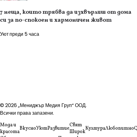
7 неща, които трябва да изхвърлиш от дома
си за по-спокоен и хармоничен живот
Уют
преди 5 часа
© 2026 „Мениджър Медия Груп“ ООД.
Всички права запазени.
Мода и
Свят
Вкусно
Уют
Развитие
Култура
Любопитно
Q
красота
Широк