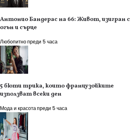
Антонио Бандерас на 66: Живот, изигран с
огън и сърце
Любопитно
преди 5 часа
5 бюти трика, които французойките
използват всеки ден
Мода и красота
преди 5 часа