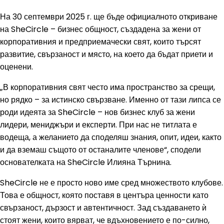
На 30 септември 2025 г. ще бъде официалното откриване
на SheCircle – бизнес общност, създадена за жени от
корпоративния и предприемачески свят, които търсят
развитие, свързаност и място, на което да бъдат приети и
оценени.
„В корпоративния свят често има пространство за срещи,
но рядко – за истинско свързване. Именно от тази липса се
роди идеята за SheCircle – нов бизнес клуб за жени
лидери, мениджъри и експерти. При нас не титлата е
водеща, а желанието да споделяш знания, опит, идеи, както
и да вземаш същото от останалите членове“, сподели
основателката на SheCircle Илияна Търнина.
SheCircle не е просто ново име сред множеството клубове.
Това е общност, която поставя в центъра ценности като
свързаност, дързост и автентичност. Зад създаването ѝ
стоят жени, които вярват, че вдъхновението е по-силно,