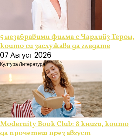
5 незабравими филма с Чарлийз Терон,
които си заслужава да гледате
07 Август 2026
Култура
Литература
Modernity Book Club: 8 книги, които
да прочетеш през август