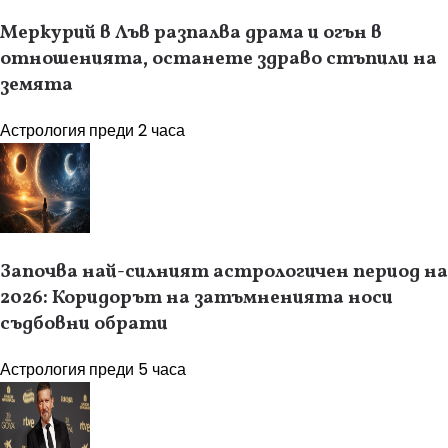
Меркурий в Лъв разпалва драма и огън в
отношенията, останете здраво стъпили на
земята
Астрология
преди 2 часа
Започва най-силният астрологичен период на
2026: Коридорът на затъмненията носи
съдбовни обрати
Астрология
преди 5 часа