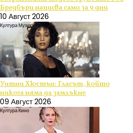
Бредбъри написва само за 9 дни
10 Август 2026
Култура
Музика
Уитни Хюстън: Гласът, който
никога няма да замлъкне
09 Август 2026
Култура
Кино