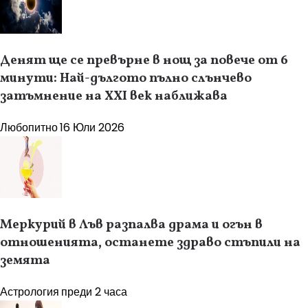
Денят ще се превърне в нощ за повече от 6
минути: Най-дългото пълно слънчево
затъмнение на XXI век наближава
Любопитно
16 Юли 2026
Меркурий в Лъв разпалва драма и огън в
отношенията, останете здраво стъпили на
земята
Астрология
преди 2 часа