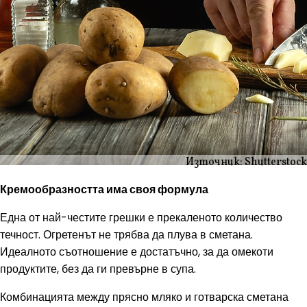
Източник: Shutterstock
Кремообразността има своя формула
Една от най-честите грешки е прекаленото количество
течност. Огретенът не трябва да плува в сметана.
Идеалното съотношение е достатъчно, за да омекоти
продуктите, без да ги превърне в супа.
Комбинацията между прясно мляко и готварска сметана