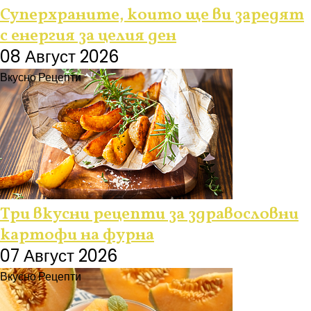
Суперхраните, които ще ви заредят
с енергия за целия ден
08 Август 2026
Вкусно
Рецепти
Три вкусни рецепти за здравословни
картофи на фурна
07 Август 2026
Вкусно
Рецепти