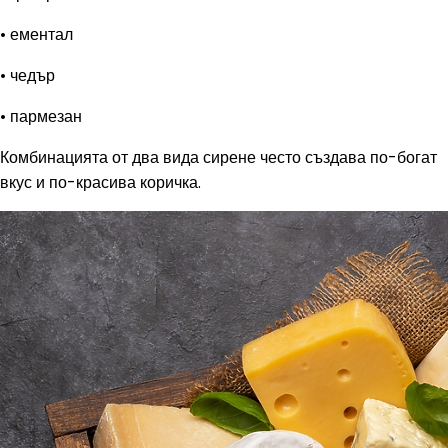
• ементал
• чедър
• пармезан
Комбинацията от два вида сирене често създава по-богат
вкус и по-красива коричка.