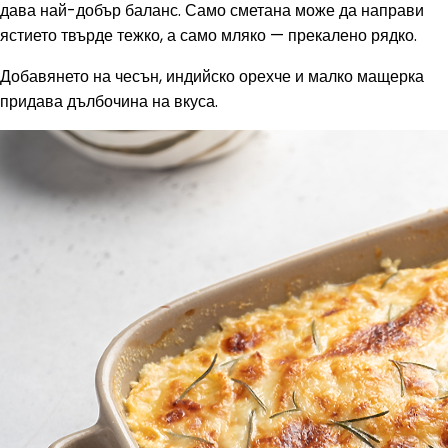
дава най-добър баланс. Само сметана може да направи
ястието твърде тежко, а само мляко — прекалено рядко.
Добавянето на чесън, индийско орехче и малко мащерка
придава дълбочина на вкуса.