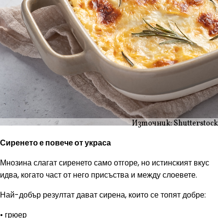
Източник: Shutterstock
Сиренето е повече от украса
Мнозина слагат сиренето само отгоре, но истинският вкус
идва, когато част от него присъства и между слоевете.
Най-добър резултат дават сирена, които се топят добре:
• грюер