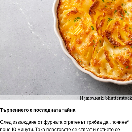
Източник: Shutterstock
Търпението е последната тайна
След изваждане от фурната огретенът трябва да „почине“
поне 10 минути. Така пластовете се стягат и ястието се