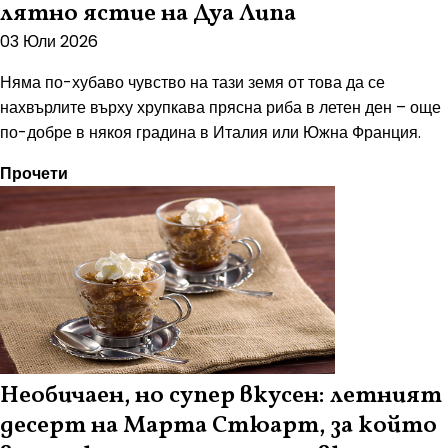
лятно ястие на Дуа Липа
03 Юли 2026
Няма по-хубаво чувство на тази земя от това да се
нахвърлите върху хрупкава прясна риба в летен ден – още
по-добре в някоя градина в Италия или Южна Франция.
Прочети
Необичаен, но супер вкусен: летният
десерт на Марта Стюарт, за който