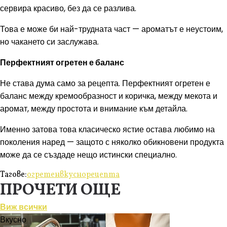
сервира красиво, без да се разлива.
Това е може би най-трудната част — ароматът е неустоим,
но чакането си заслужава.
Перфектният огретен е баланс
Не става дума само за рецепта. Перфектният огретен е
баланс между кремообразност и коричка, между мекота и
аромат, между простота и внимание към детайла.
Именно затова това класическо ястие остава любимо на
поколения наред — защото с няколко обикновени продукта
може да се създаде нещо истински специално.
Тагове:
огретен
вкусно
рецепта
ПРОЧЕТИ ОЩЕ
Виж всички
Вкусно