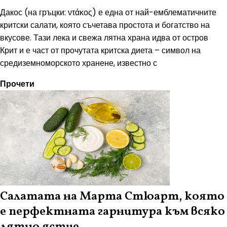
Дакос (на гръцки: ντάκος) е една от най-емблематичните
критски салати, която съчетава простота и богатство на
вкусове. Тази лека и свежа лятна храна идва от остров
Крит и е част от прочутата критска диета – символ на
средиземноморското хранене, известно с
Прочети
Салатата на Марта Стюарт, която
е перфектната гарнитура към всяко
лятно ястие