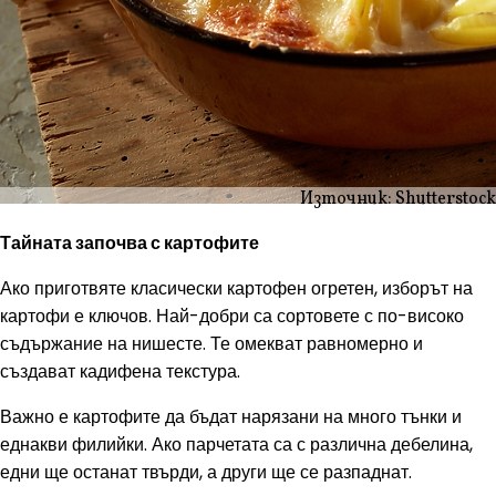
Източник: Shutterstock
Тайната започва с картофите
Ако приготвяте класически картофен огретен, изборът на
картофи е ключов. Най-добри са сортовете с по-високо
съдържание на нишесте. Те омекват равномерно и
създават кадифена текстура.
Важно е картофите да бъдат нарязани на много тънки и
еднакви филийки. Ако парчетата са с различна дебелина,
едни ще останат твърди, а други ще се разпаднат.