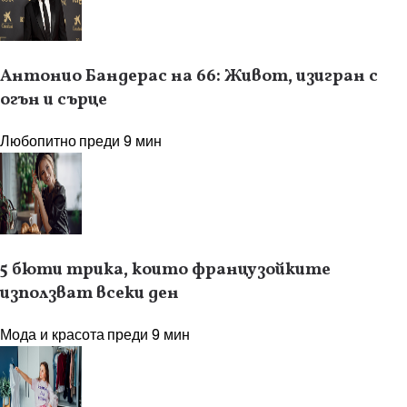
Антонио Бандерас на 66: Живот, изигран с
огън и сърце
Любопитно
преди 9 мин
5 бюти трика, които французойките
използват всеки ден
Мода и красота
преди 9 мин