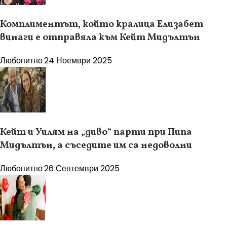
Комплиментът, който кралица Елизабет
винаги е отправяла към Кейт Мидълтън
Любопитно
24 Ноември 2025
Кейт и Уилям на „диво“ парти при Пипа
Мидълтън, а съседите им са недоволни
Любопитно
26 Септември 2025