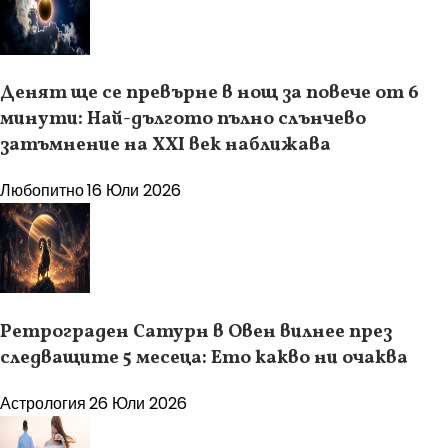
Денят ще се превърне в нощ за повече от 6
минути: Най-дългото пълно слънчево
затъмнение на XXI век наближава
Любопитно
16 Юли 2026
Ретрограден Сатурн в Овен вилнее през
следващите 5 месеца: Ето какво ни очаква
Астрология
26 Юли 2026