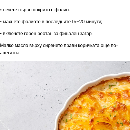
• печете първо покрито с фолио;
• махнете фолиото в последните 15–20 минути;
• включете горен реотан за финален загар.
Малко масло върху сиренето прави коричката още по-
апетитна.