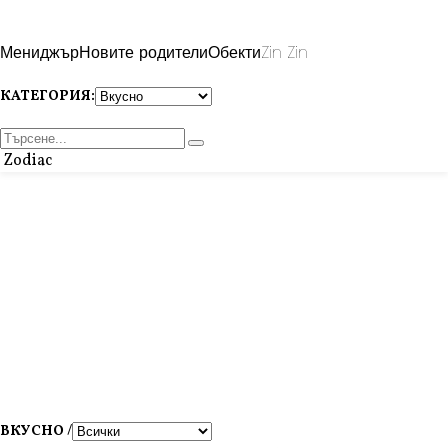
Мениджър
Новите родители
Обекти
Zin Zin
КАТЕГОРИЯ:
Zodiac
ВКУСНО /