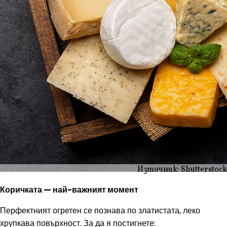
Източник: Shutterstock
Коричката — най-важният момент
Перфектният огретен се познава по златистата, леко
хрупкава повърхност. За да я постигнете: