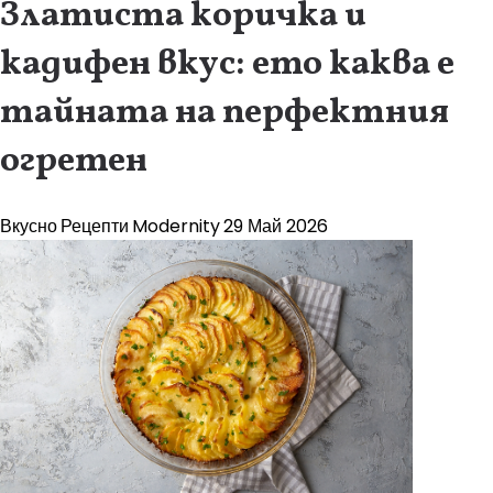
Златиста коричка и
кадифен вкус: ето каква е
тайната на перфектния
огретен
Вкусно
Рецепти
Modernity
29 Май 2026