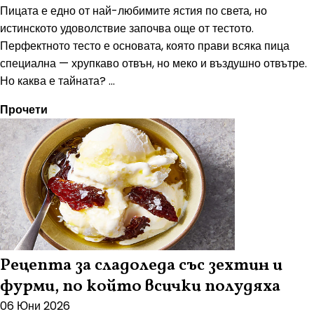
Пицата е едно от най-любимите ястия по света, но
истинското удоволствие започва още от тестото.
Перфектното тесто е основата, която прави всяка пица
специална — хрупкаво отвън, но меко и въздушно отвътре.
Но каква е тайната? ...
Прочети
Рецепта за сладоледа със зехтин и
фурми, по който всички полудяха
06 Юни 2026