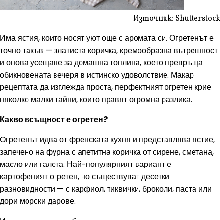
Източник: Shutterstock
Има ястия, които носят уют още с аромата си. Огретенът е
точно такъв — златиста коричка, кремообразна вътрешност
и онова усещане за домашна топлина, което превръща
обикновената вечеря в истинско удоволствие. Макар
рецептата да изглежда проста, перфектният огретен крие
няколко малки тайни, които правят огромна разлика.
Какво всъщност е огретен?
Огретенът идва от френската кухня и представлява ястие,
запечено на фурна с апетитна коричка от сирене, сметана,
масло или галета. Най-популярният вариант е
картофеният огретен, но съществуват десетки
разновидности — с карфиол, тиквички, броколи, паста или
дори морски дарове.