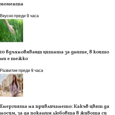
момента
Вкусно
преди 9 часа
10 вдъхновяващи цитата за дните, в които
ни е тежко
Развитие
преди 9 часа
Енергията на привличането: Какъв цвят да
носим, за да поканим любовта в живота си