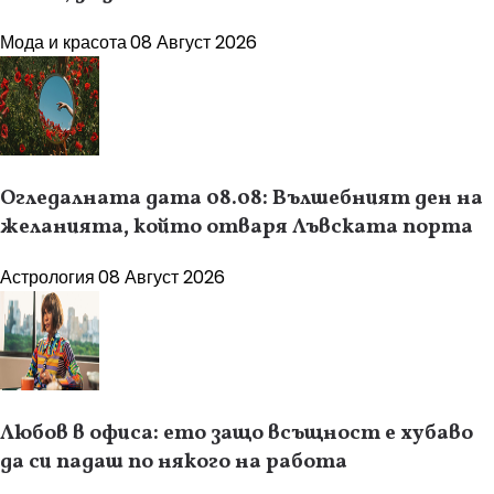
Мода и красота
08 Август 2026
Огледалната дата 08.08: Вълшебният ден на
желанията, който отваря Лъвската порта
Астрология
08 Август 2026
Любов в офиса: ето защо всъщност е хубаво
да си падаш по някого на работа