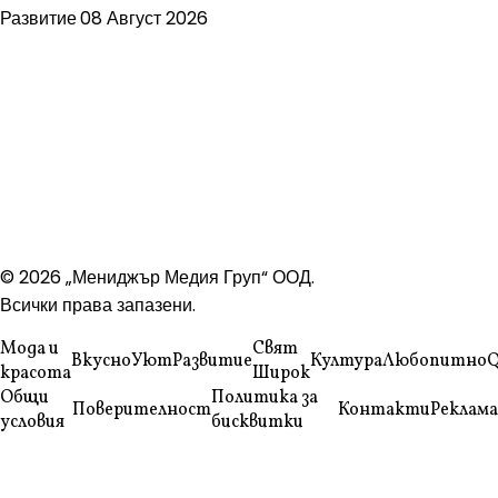
Развитие
08 Август 2026
© 2026 „Мениджър Медия Груп“ ООД.
Всички права запазени.
Мода и
Свят
Вкусно
Уют
Развитие
Култура
Любопитно
Q
красота
Широк
Общи
Политика за
Поверителност
Контакти
Реклама
условия
бисквитки