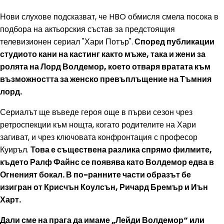
Нови слухове подсказват, че HBO обмисля смела посока в
подбора на актьорския състав за предстоящия
телевизионен сериал "Хари Потър".
Според публикации
студиото кани на кастинг както мъже, така и жени за
ролята на Лорд Волдемор, което отваря вратата към
възможността за женско превъплъщение на Тъмния
лорд.
Сериалът ще въведе героя още в първи сезон чрез
ретроспекции към нощта, когато родителите на Хари
загиват, и чрез ключовата конфронтация с професор
Куиръл.
Това е съществена разлика спрямо филмите,
където Ралф Файнс се появява като Волдемор едва в
Огненият бокал. В по-ранните части образът бе
изигран от Крисчън Коулсън, Ричард Бремър и Иън
Харт.
Дали сме на прага да имаме „Лейди Волдемор“ или