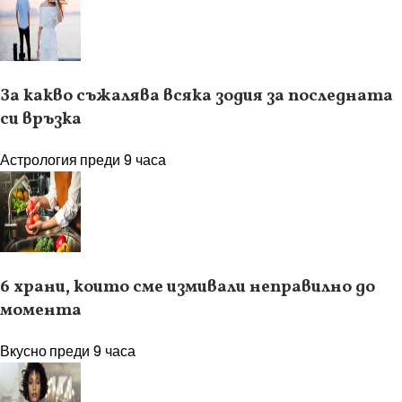
За какво съжалява всяка зодия за последната
си връзка
Астрология
преди 9 часа
6 храни, които сме измивали неправилно до
момента
Вкусно
преди 9 часа