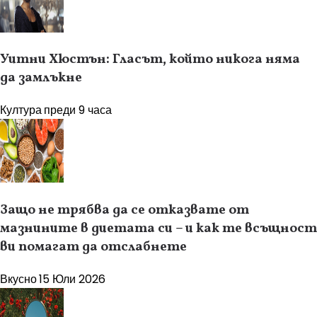
Уитни Хюстън: Гласът, който никога няма
да замлъкне
Култура
преди 9 часа
Защо не трябва да се отказвате от
мазнините в диетата си – и как те всъщност
ви помагат да отслабнете
Вкусно
15 Юли 2026