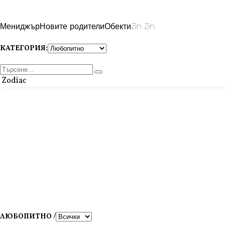
Мениджър
Новите родители
Обекти
Zin Zin
КАТЕГОРИЯ:
Zodiac
ЛЮБОПИТНО /