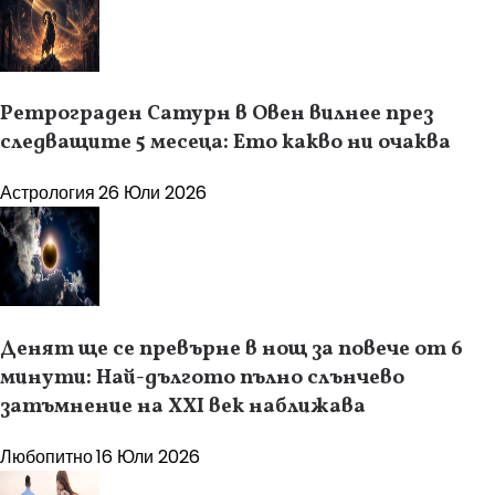
Ретрограден Сатурн в Овен вилнее през
следващите 5 месеца: Ето какво ни очаква
Астрология
26 Юли 2026
Денят ще се превърне в нощ за повече от 6
минути: Най-дългото пълно слънчево
затъмнение на XXI век наближава
Любопитно
16 Юли 2026