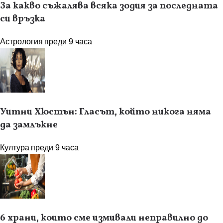
За какво съжалява всяка зодия за последната
си връзка
Астрология
преди 9 часа
Уитни Хюстън: Гласът, който никога няма
да замлъкне
Култура
преди 9 часа
6 храни, които сме измивали неправилно до