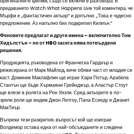
оригиналните филми, също се включи в разговора. В
предаването Watch What Happens Live той коментира, че
Мърфи е „фантастичен актьор“ и допълни: „Това е чудесно
предложение. Аз напълно бих подкрепил Килиън.“
Феновете предлагат и други имена – включително Том
Хидълстън – но от HBO засега няма потвърдени
решения.
Продукцията, ръководена от Франческа Гарднър и
режисирана от Марк Майлод, вече обяви част от младия си
каст: Доминик Маклафлин ще играе Хари Потър, Арабела
Стантън ще бъде Хърмаяни Грейнджър, а Аластър Стоут
ще влезе в ролята на Рон Уизли. Сред актьорите в по-
зрели роли ще видим Джон Литгоу, Папа Есиеду и Джанет
МакТиър.
Въпреки тези разкрития, въпросът кой ще изиграе
Волдемор остава една от най-обсъжданите и следени