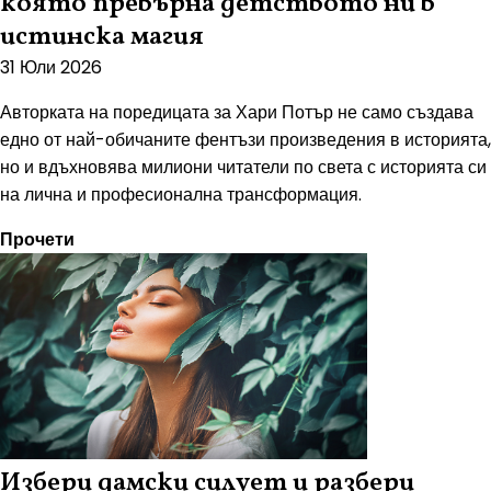
която превърна детството ни в
истинска магия
31 Юли 2026
Авторката на поредицата за Хари Потър не само създава
едно от най-обичаните фентъзи произведения в историята,
но и вдъхновява милиони читатели по света с историята си
на лична и професионална трансформация.
Прочети
Избери дамски силует и разбери