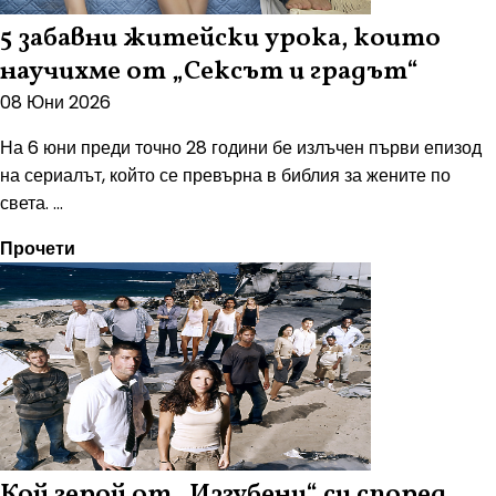
5 забавни житейски урока, които
научихме от „Сексът и градът“
08 Юни 2026
На 6 юни преди точно 28 години бе излъчен първи епизод
на сериалът, който се превърна в библия за жените по
света. ...
Прочети
Кой герой от „Изгубени“ си според