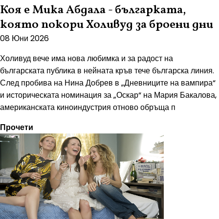
Коя е Мика Абдала - българката,
която покори Холивуд за броени дни
08 Юни 2026
Холивуд вече има нова любимка и за радост на
българската публика в нейната кръв тече българска линия.
След пробива на Нина Добрев в „Дневниците на вампира“
и историческата номинация за „Оскар“ на Мария Бакалова,
американската киноиндустрия отново обръща п
Прочети