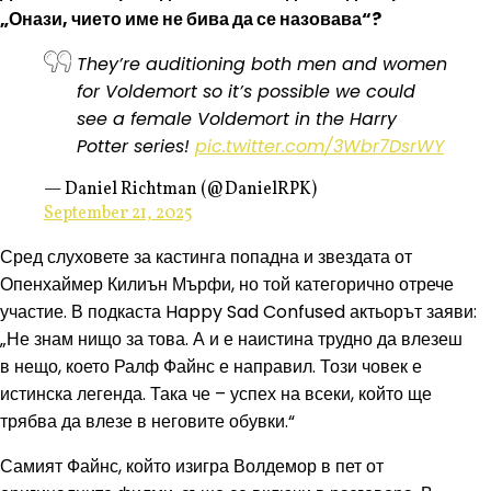
„Онази, чието име не бива да се назовава“?
They’re auditioning both men and women
for Voldemort so it’s possible we could
see a female Voldemort in the Harry
Potter series!
pic.twitter.com/3Wbr7DsrWY
— Daniel Richtman (@DanielRPK)
September 21, 2025
Сред слуховете за кастинга попадна и звездата от
Опенхаймер Килиън Мърфи, но той категорично отрече
участие. В подкаста Happy Sad Confused актьорът заяви:
„Не знам нищо за това. А и е наистина трудно да влезеш
в нещо, което Ралф Файнс е направил. Този човек е
истинска легенда. Така че – успех на всеки, който ще
трябва да влезе в неговите обувки.“
Самият Файнс, който изигра Волдемор в пет от