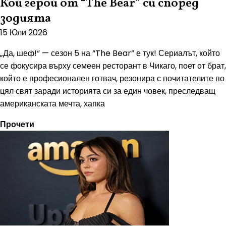
Кой герой от “The Bear” си според
зодията
15 Юли 2026
„Да, шеф!“ — сезон 5 на “The Bear” е тук! Сериалът, който
се фокусира върху семеен ресторант в Чикаго, поет от брат,
който е професионален готвач, резонира с почитателите по
цял свят заради историята си за един човек, преследващ
американската мечта, хапка
Прочети