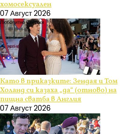
хомосексуален
07 Август 2026
Любопитно
Светски
Като в приказките: Зендая и Том
Холанд си казаха „да“ (отново) на
пищна сватба в Англия
07 Август 2026
Любопитно
Светски