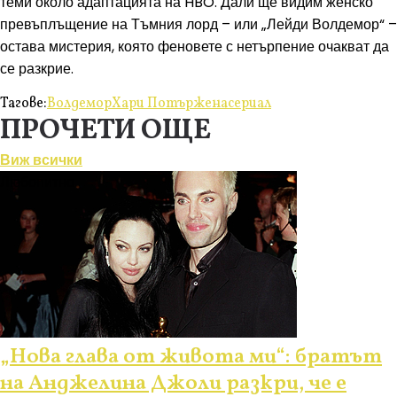
теми около адаптацията на HBO. Дали ще видим женско
превъплъщение на Тъмния лорд – или „Лейди Волдемор“ –
остава мистерия, която феновете с нетърпение очакват да
се разкрие.
Тагове:
Волдемор
Хари Потър
жена
сериал
ПРОЧЕТИ ОЩЕ
Виж всички
Любопитно
„Нова глава от живота ми“: братът
на Анджелина Джоли разкри, че е