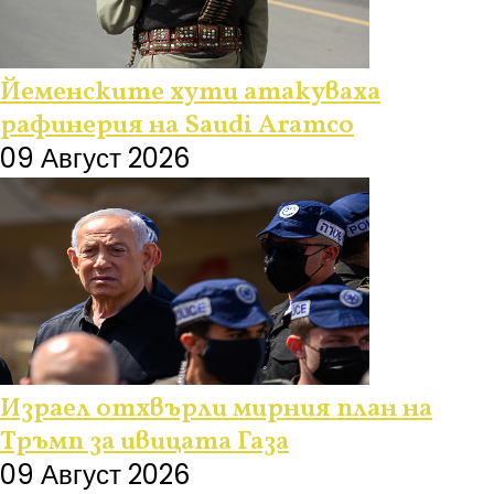
Йеменските хути атакуваха
рафинерия на Saudi Aramco
09 Август 2026
Израел отхвърли мирния план на
Тръмп за ивицата Газа
09 Август 2026