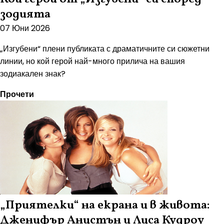
зодията
07 Юни 2026
„Изгубени“ плени публиката с драматичните си сюжетни
линии, но кой герой най-много прилича на вашия
зодиакален знак?
Прочети
„Приятелки“ на екрана и в живота:
Дженифър Анистън и Лиса Кудроу